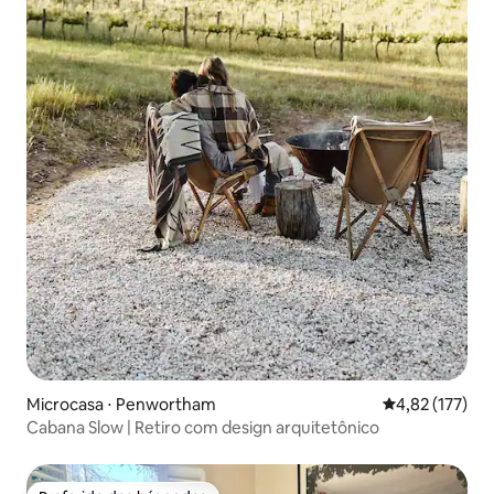
Microcasa ⋅ Penwortham
4,82 de uma av
4,82 (177)
Cabana Slow | Retiro com design arquitetônico