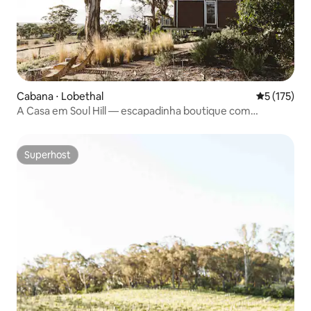
Cabana ⋅ Lobethal
5 de uma av
5 (175)
A Casa em Soul Hill — escapadinha boutique com
curadoria
Superhost
Superhost