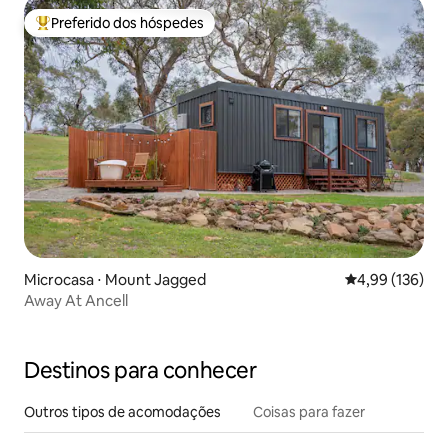
Preferido dos hóspedes
Entre os melhores preferidos dos hóspedes
Microcasa ⋅ Mount Jagged
4,99 de uma av
4,99 (136)
Away At Ancell
Destinos para conhecer
Outros tipos de acomodações
Coisas para fazer