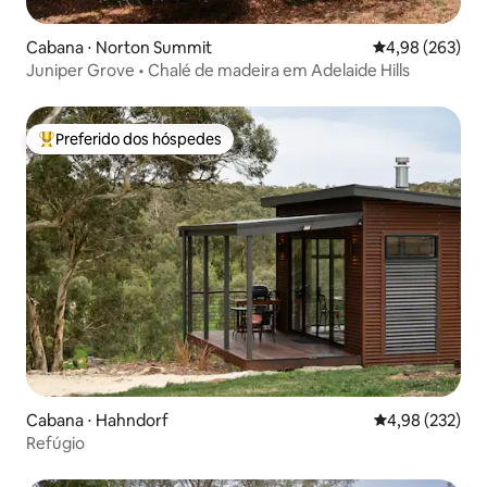
Cabana ⋅ Norton Summit
4,98 de uma ava
4,98 (263)
Juniper Grove • Chalé de madeira em Adelaide Hills
Preferido dos hóspedes
Entre os melhores preferidos dos hóspedes
Cabana ⋅ Hahndorf
4,98 de uma av
4,98 (232)
Refúgio