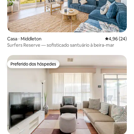
Casa ⋅ Middleton
4,96 de uma a
4,96 (24)
Surfers Reserve — sofisticado santuário à beira-mar
Preferido dos hóspedes
Preferido dos hóspedes