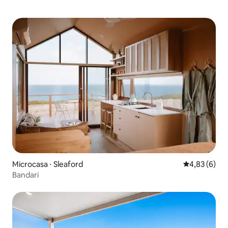
Microcasa ⋅ Sleaford
4,83 de uma 
4,83 (6)
Bandari