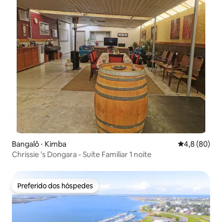
Bangalô ⋅ Kimba
4,8 de uma a
4,8 (80)
Chrissie 's Dongara - Suíte Familiar 1 noite
Preferido dos hóspedes
Preferido dos hóspedes