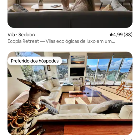
Vila ⋅ Seddon
4,99 de uma av
4,99 (88)
Ecopia Retreat — Vilas ecológicas de luxo em um
santuário de vida selvagem
Preferido dos hóspedes
Preferido dos hóspedes