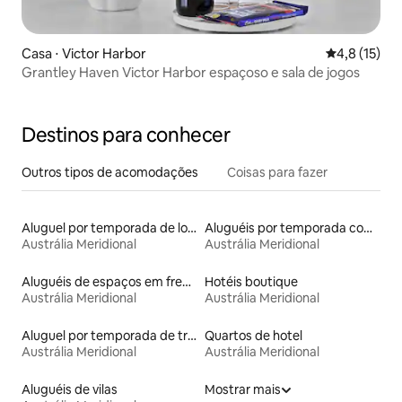
Casa ⋅ Victor Harbor
4,8 de uma a
4,8 (15)
Grantley Haven Victor Harbor espaçoso e sala de jogos
Destinos para conhecer
Outros tipos de acomodações
Coisas para fazer
Aluguel por temporada de lofts
Aluguéis por temporada com suítes privativas
Austrália Meridional
Austrália Meridional
Aluguéis de espaços em frente à praia
Hotéis boutique
Austrália Meridional
Austrália Meridional
Aluguel por temporada de trailers
Quartos de hotel
Austrália Meridional
Austrália Meridional
Aluguéis de vilas
Mostrar mais