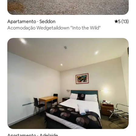
Apartamento ⋅ Seddon
5 de uma a
5 (13)
Acomodação Wedgetaildown "Into the Wild"
Apartamento ⋅ Adelaide