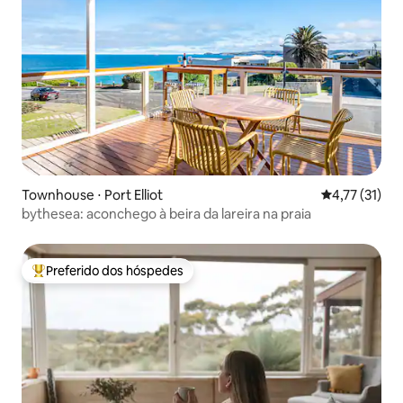
Townhouse ⋅ Port Elliot
4,77 de uma a
4,77 (31)
bythesea: aconchego à beira da lareira na praia
Preferido dos hóspedes
Entre os melhores preferidos dos hóspedes