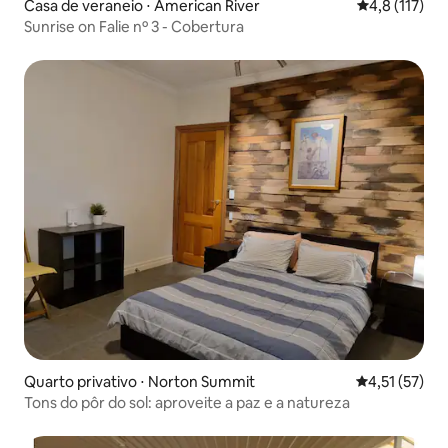
Casa de veraneio ⋅ American River
4,8 de uma av
4,8 (117)
Sunrise on Falie nº 3 - Cobertura
Quarto privativo ⋅ Norton Summit
4,51 de uma a
4,51 (57)
Tons do pôr do sol: aproveite a paz e a natureza