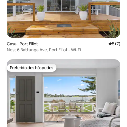
Casa ⋅ Port Elliot
5 de uma 
5 (7)
Nest 6 Battunga Ave, Port Elliot - Wi-Fi
Preferido dos hóspedes
Preferido dos hóspedes