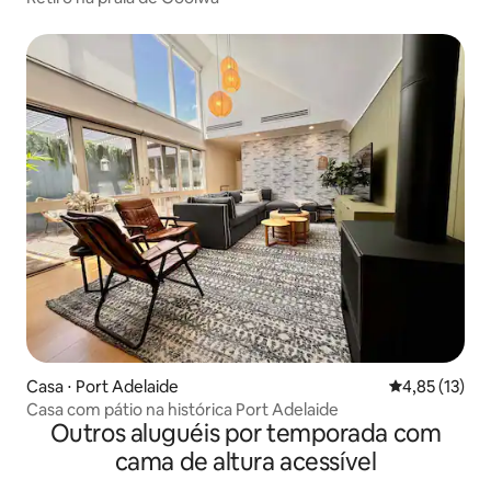
Casa ⋅ Port Adelaide
4,85 de uma a
4,85 (13)
Casa com pátio na histórica Port Adelaide
Outros aluguéis por temporada com
cama de altura acessível