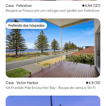
Casa ⋅ Felixstow
4,94 de uma av
4,94 (127)
Respire ar fresco em um refúgio com jardim em Felixstow
Preferido dos hóspedes
Preferido dos hóspedes
Casa ⋅ Victor Harbor
4,9 de uma a
4,9 (10)
4A Franklin Pde Encounter Bay - Roupa de cama e Wi-Fi