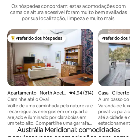
Os hóspedes concordam: estas acomodações com
cama de altura acessível foram muito bem avaliadas
por sua localização, limpeza e muito mais.
Preferido dos hóspedes
Preferido dos hó
Entre os melhores preferidos dos hóspedes
Preferido dos hó
Apartamento ⋅ North Adelai
4,94 de uma avaliação média de 
4,94 (314)
Casa ⋅ Gilberton
de
Caminhe até o Oval
A um passo do Ade
CBD|Oásis de luxo 
Volte de uma caminhada pela natureza e
Varanda de luxo par
recarregue as energias em um quarto
privativa para o ri
arejado e iluminado por claraboias em
até a cidade e o A
um teto alto. Compartilhe uma garrafa
estacionamento d
Austrália Meridional: comodidades
de vinho em um pátio privado à noite.
6 pessoas Bem-vindo ao seu lar perfeito
Siga um corredor repleto de obras de
longe de casa — re