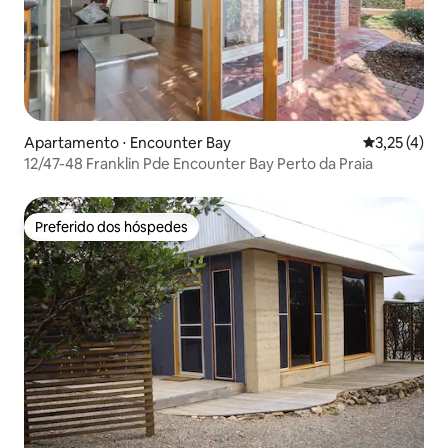
Apartamento ⋅ Encounter Bay
3,25 de uma 
3,25 (4)
12/47-48 Franklin Pde Encounter Bay Perto da Praia
Preferido dos hóspedes
Preferido dos hóspedes