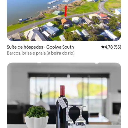
Suíte de hóspedes ⋅ Goolwa South
4,78 de uma a
4,78 (55)
Barcos, brisa e praia (à beira do rio)