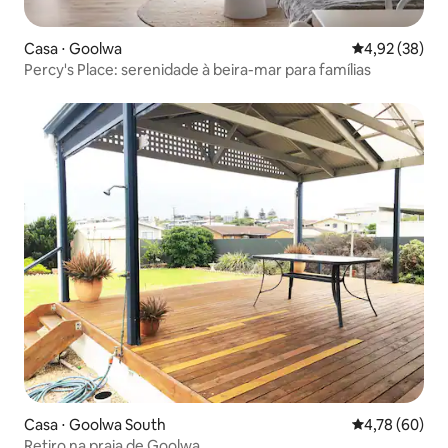
Casa ⋅ Goolwa
4,92 de uma a
4,92 (38)
Percy's Place: serenidade à beira-mar para famílias
Casa ⋅ Goolwa South
4,78 de uma a
4,78 (60)
Retiro na praia de Goolwa