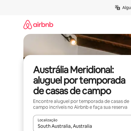
Pular
Algu
para
o
conteúdo
Austrália Meridional:
aluguel por temporada
de casas de campo
Encontre aluguel por temporada de casas de
campo incríveis no Airbnb e faça sua reserva
Localização
Quando os resultados estiverem disponíveis, expl