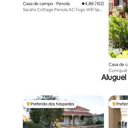
Casa de campo ⋅ Penola
4,86 de uma avaliação m
4,86 (102)
Sarahs Cottage Penola AC fogo Wifi Spa
Cão bem-vindo
Casa de 
Cumquat 
Aluguel
convenie
Preferido dos hóspedes
Prefe
Entre os melhores preferidos dos hóspedes
Entre os