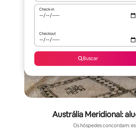
Check-in
Checkout
Buscar
Austrália Meridional: 
Os hóspedes concordam: est