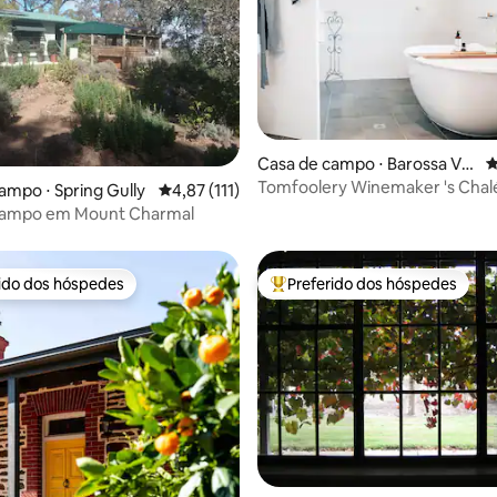
édia de 5, 164 avaliações
Casa de campo ⋅ Barossa Vall
4
ey
Tomfoolery Winemaker 's Chalé
ampo ⋅ Spring Gully
4,87 de uma avaliação média de 5, 111 avalia
4,87 (111)
Barossa Valley
campo em Mount Charmal
rido dos hóspedes
Preferido dos hóspedes
 melhores preferidos dos hóspedes
Entre os melhores preferidos d