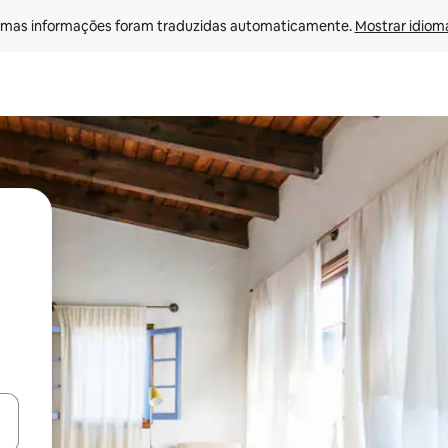
mas informações foram traduzidas automaticamente. 
Mostrar idioma
ore-os usando as seta para cima e para baixo do teclado ou tocando e