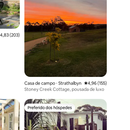
,83 de uma avaliação média de 5, 203 avaliações
4,83 (203)
ções
Casa de campo ⋅ Strathalbyn
4,96 de uma avaliação 
4,96 (155)
Stoney Creek Cottage, pousada de luxo
Preferido dos hóspedes
os hóspedes
Preferido dos hóspedes