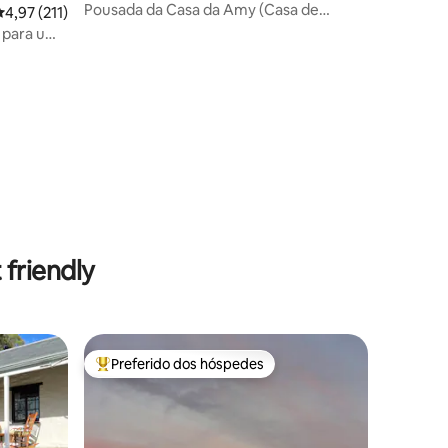
Pousada da Casa da Amy (Casa de
,97 de uma avaliação média de 5, 211 avaliações
4,97 (211)
campo de 1 quarto)
a para um
ções
friendly
Preferido dos hóspedes
Entre os melhores preferidos dos hóspedes