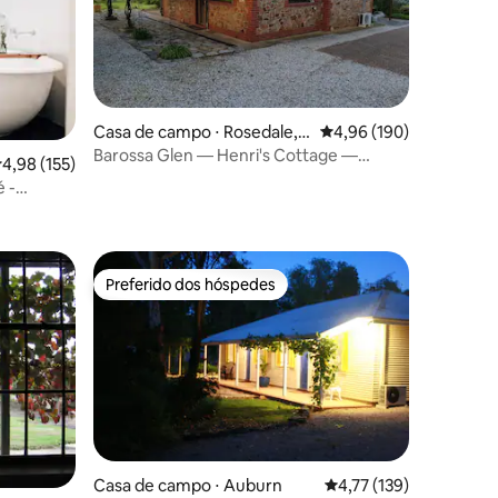
Casa de campo ⋅ Rosedale,
4,96 de uma avaliação 
4,96 (190)
McCallum Road
Barossa Glen — Henri's Cottage —
,98 de uma avaliação média de 5, 155 avaliações
4,98 (155)
Pousada
 -
ções
Preferido dos hóspedes
os hóspedes
Preferido dos hóspedes
Casa de campo ⋅ Auburn
4,77 de uma avaliação 
4,77 (139)