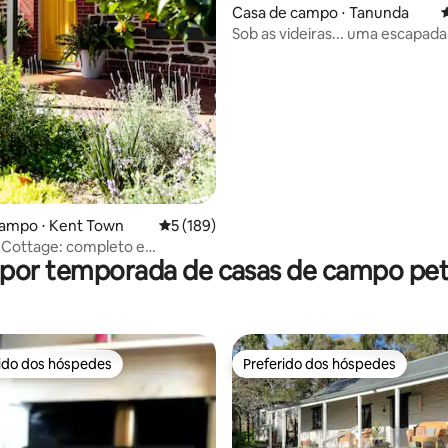
édia de 5, 102 avaliações
Casa de campo ⋅ Tanunda
4
Sob as videiras... uma escapad
vinhedo!
campo ⋅ Kent Town
5 de uma avaliação média de 5, 189 avalia
5 (189)
Cottage: completo e
 por temporada de casas de campo pet 
nte em Kent Town
rido dos hóspedes
Preferido dos hóspedes
 melhores preferidos dos hóspedes
Preferido dos hóspedes