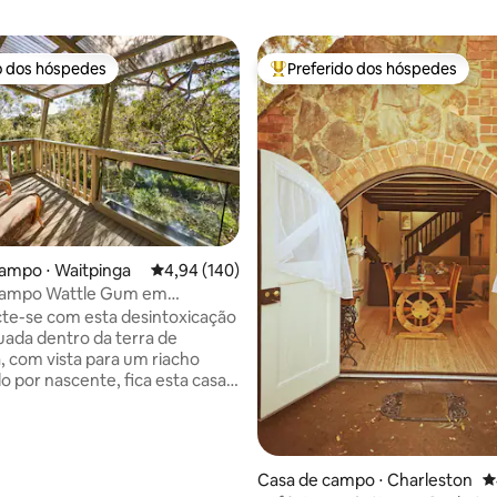
o dos hóspedes
Preferido dos hóspedes
o dos hóspedes
Entre os melhores preferidos d
ampo ⋅ Waitpinga
4,94 de uma avaliação média de 5, 140 avalia
4,94 (140)
campo Wattle Gum em
a
te-se com esta desintoxicação
ituada dentro da terra de
, com vista para um riacho
o por nascente, fica esta casa
 de 2 quartos recentemente
, predominantemente fora da
pelo Parque de Conservação de
édia de 5, 146 avaliações
Casa de campo ⋅ Charleston
4
ead, este pitoresco retiro de