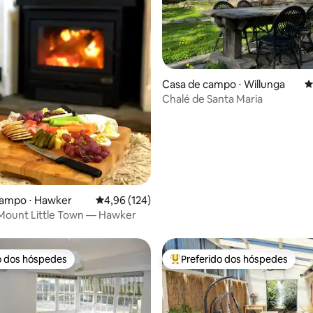
édia de 5, 434 avaliações
Casa de campo ⋅ Willunga
4
Chalé de Santa Maria
campo ⋅ Hawker
4,96 de uma avaliação média de 5, 124 avalia
4,96 (124)
Mount Little Town — Hawker
o dos hóspedes
Preferido dos hóspedes
o dos hóspedes
Entre os melhores preferidos d