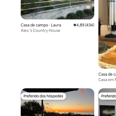
Casa de campo ⋅ Laura
4,89 de uma avaliação m
4,89 (434)
Alex 's Country House
Casa de 
Casa em 
Preferido dos hóspedes
Preferid
Preferido dos hóspedes
Preferid