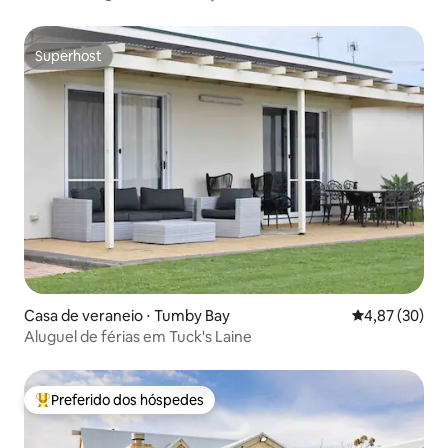
magníficas
Superhost
Superhost
Casa de veraneio ⋅ Tumby Bay
4,87 de uma a
4,87 (30)
Aluguel de férias em Tuck's Laine
Preferido dos hóspedes
Entre os melhores preferidos dos hóspedes