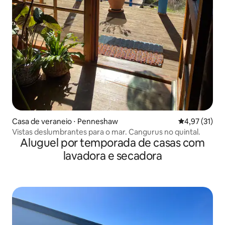
Casa de veraneio ⋅ Penneshaw
4,97 de uma a
4,97 (31)
Vistas deslumbrantes para o mar. Cangurus no quintal.
Aluguel por temporada de casas com
lavadora e secadora