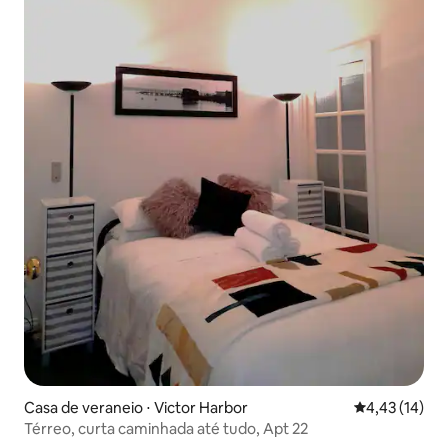
Casa de veraneio ⋅ Victor Harbor
4,43 de uma a
4,43 (14)
Térreo, curta caminhada até tudo, Apt 22