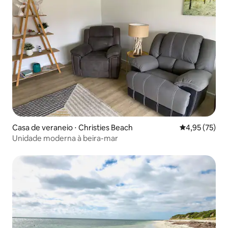
Casa de veraneio ⋅ Christies Beach
4,95 de uma a
4,95 (75)
Unidade moderna à beira-mar