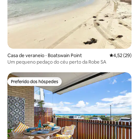
Casa de veraneio ⋅ Boatswain Point
4,52 de uma a
4,52 (29)
Um pequeno pedaço do céu perto da Robe SA
Preferido dos hóspedes
Preferido dos hóspedes