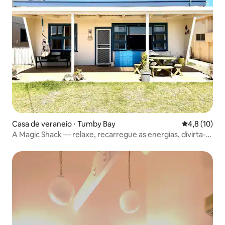
Casa de veraneio ⋅ Tumby Bay
4,8 de uma a
4,8 (10)
A Magic Shack — relaxe, recarregue as energias, divirta-
se e pesque