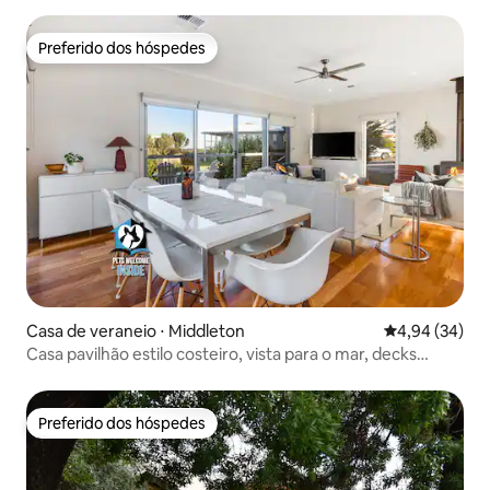
Preferido dos hóspedes
Preferido dos hóspedes
Casa de veraneio ⋅ Middleton
4,94 de uma a
4,94 (34)
Casa pavilhão estilo costeiro, vista para o mar, decks
grandes
Preferido dos hóspedes
Preferido dos hóspedes