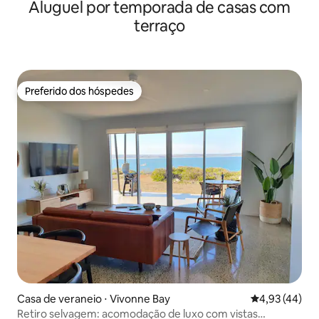
Aluguel por temporada de casas com
terraço
Preferido dos hóspedes
Preferido dos hóspedes
Casa de veraneio ⋅ Vivonne Bay
4,93 de uma a
4,93 (44)
Retiro selvagem: acomodação de luxo com vistas