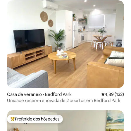
Casa de veraneio ⋅ Bedford Park
4,89 de uma av
4,89 (132)
Unidade recém-renovada de 2 quartos em Bedford Park
Preferido dos hóspedes
Entre os melhores preferidos dos hóspedes