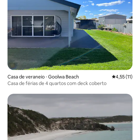
Casa de veraneio ⋅ Goolwa Beach
4,55 de uma a
4,55 (11)
Casa de férias de 4 quartos com deck coberto