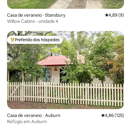
Casa de veraneio ⋅ Stansbury
4,89 de uma 
4,89 (9)
Willow Cabins - unidade 4
Preferido dos hóspedes
Entre os melhores preferidos dos hóspedes
Casa de veraneio ⋅ Auburn
4,86 de uma av
4,86 (125)
Refúgio em Auburn