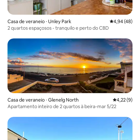
Casa de veraneio ⋅ Unley Park
4,94 de uma a
4,94 (48)
2 quartos espaçosos - tranquilo e perto do CBD
Casa de veraneio ⋅ Glenelg North
4,22 de uma 
4,22 (9)
Apartamento inteiro de 2 quartos à beira-mar 5/22