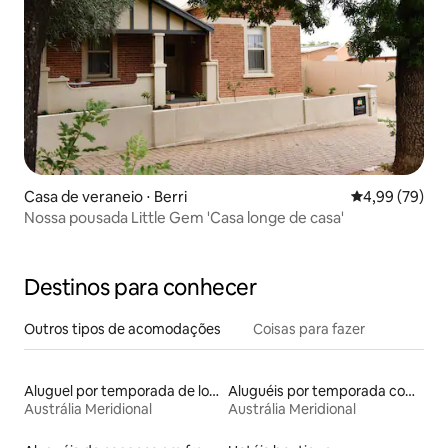
Casa de veraneio ⋅ Berri
4,99 de uma a
4,99 (79)
Nossa pousada Little Gem 'Casa longe de casa'
Destinos para conhecer
Outros tipos de acomodações
Coisas para fazer
Aluguel por temporada de lofts
Aluguéis por temporada com suítes privativas
Austrália Meridional
Austrália Meridional