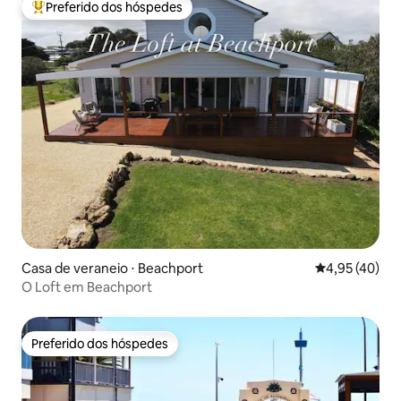
Preferido dos hóspedes
Entre os melhores preferidos dos hóspedes
Casa de veraneio ⋅ Beachport
4,95 de uma a
4,95 (40)
O Loft em Beachport
Preferido dos hóspedes
Preferido dos hóspedes