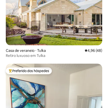
Casa de veraneio ⋅ Tulka
4,96 de uma a
4,96 (48)
Retiro luxuoso em Tulka
Preferido dos hóspedes
Entre os melhores preferidos dos hóspedes