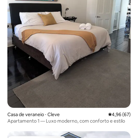
Casa de veraneio ⋅ Cleve
4,96 de uma a
4,96 (67)
Apartamento 1 — Luxo moderno, com conforto e estilo