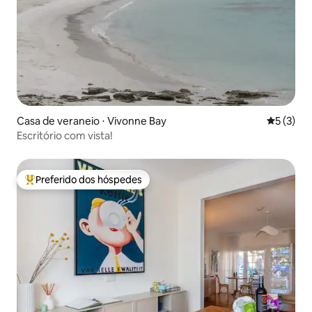
Casa de veraneio ⋅ Vivonne Bay
5 de uma 
5 (3)
Escritório com vista!
Preferido dos hóspedes
Entre os melhores preferidos dos hóspedes