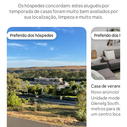
Os hóspedes concordam: estes aluguéis por
temporada de casas foram muito bem avaliados por
sua localização, limpeza e muito mais.
Preferido dos hóspedes
Preferido dos hó
Preferido dos hóspedes
Preferido dos hó
Casa de veraneio ⋅
outh
Novo anúncio! St
de férias de Bath
Unidade moderna 
Glenelg South. Pa
metros para desfr
um centro local de
Stay@TheBay on Ba
idealmente localiz