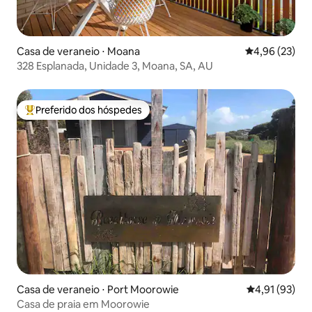
Casa de veraneio ⋅ Moana
4,96 de uma a
4,96 (23)
328 Esplanada, Unidade 3, Moana, SA, AU
Preferido dos hóspedes
Entre os melhores preferidos dos hóspedes
Casa de veraneio ⋅ Port Moorowie
4,91 de uma a
4,91 (93)
Casa de praia em Moorowie