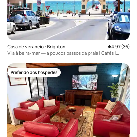
Casa de veraneio ⋅ Brighton
4,97 de uma a
4,97 (36)
Vila à beira-mar — a poucos passos da praia | Cafés |
Boutiques
Preferido dos hóspedes
Preferido dos hóspedes