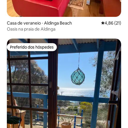
Casa de veraneio ⋅ Aldinga Beach
4,86 de uma a
4,86 (21)
Oasis na praia de Aldinga
Preferido dos hóspedes
Preferido dos hóspedes