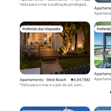
Vista para o mar Localização privilegiada
Apartamen
Caminhada pelo Conservation Park
Apartamen
para o ma
Preferido dos hóspedes
Preferid
Preferido dos hóspedes
Preferid
Apartame
Park
Apartame
Apartamento ⋅ West Beach
4,94 de uma avaliação m
4,94 (156)
Wi-Fi grat
*Vista para o mar e o pôr do sol, com
deck e quintal privativo