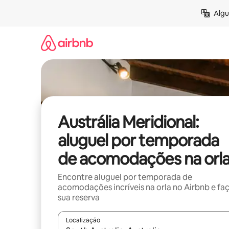
Pular
Algu
para
o
conteúdo
Austrália Meridional:
aluguel por temporada
de acomodações na orl
Encontre aluguel por temporada de
acomodações incríveis na orla no Airbnb e fa
sua reserva
Localização