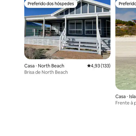
Preferido dos hóspedes
Preferid
Preferido dos hóspedes
Preferid
Casa ⋅ North Beach
4,93 de uma avaliação m
4,93 (133)
Brisa de North Beach
Casa ⋅ Is
Frente à 
Caiaques.