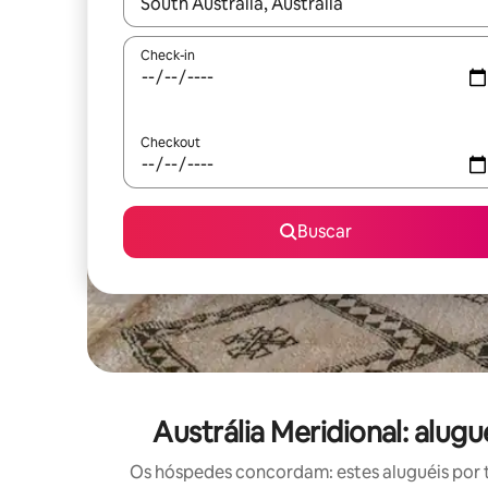
Quando os resultados estiverem disponíveis, expl
Check-in
Checkout
Buscar
Austrália Meridional: alu
Os hóspedes concordam: estes aluguéis por 