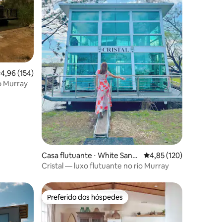
ções
,96 de uma avaliação média de 5, 154 avaliações
4,96 (154)
io Murray
Casa flutuante ⋅ White Sand
4,85 de uma avaliação 
4,85 (120)
s
Cristal — luxo flutuante no rio Murray
Preferido dos hóspedes
Preferido dos hóspedes