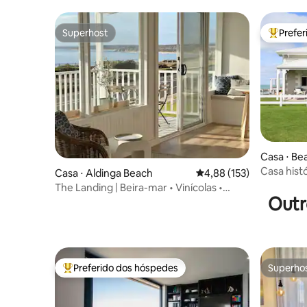
Superhost
Prefe
Superhost
Entre os
Casa ⋅ Be
Casa hist
Casa ⋅ Aldinga Beach
4,88 de uma avaliação m
4,88 (153)
praia
The Landing | Beira-mar • Vinícolas •
Outr
Piscina • Lareira aconchegante
Preferido dos hóspedes
Superho
Entre os melhores preferidos dos hóspedes
Superho