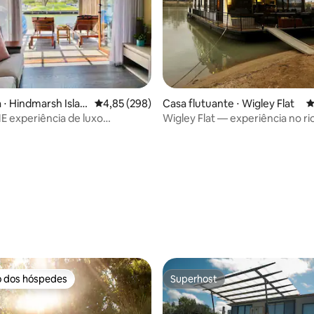
édia de 5, 258 avaliações
 ⋅ Hindmarsh Islan
4,85 de uma avaliação média de 5, 298 avalia
4,85 (298)
Casa flutuante ⋅ Wigley Flat
4
 experiência de luxo
Wigley Flat — experiência no r
 vivendo na água!
o dos hóspedes
Superhost
o dos hóspedes
Superhost