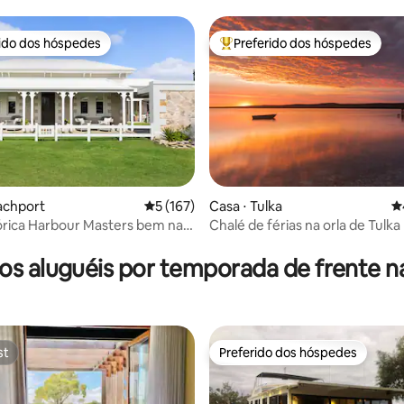
rido dos hóspedes
Preferido dos hóspedes
 melhores preferidos dos hóspedes
Entre os melhores preferidos d
achport
5 de uma avaliação média de 5, 167 avalia
5 (167)
Casa ⋅ Tulka
4
órica Harbour Masters bem na
Chalé de férias na orla de Tulka
édia de 5, 153 avaliações
os aluguéis por temporada de frente na
st
Preferido dos hóspedes
st
Preferido dos hóspedes