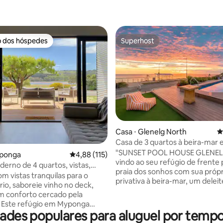
o dos hóspedes
Superhost
o dos hóspedes
Superhost
édia de 5, 140 avaliações
Casa ⋅ Glenelg North
4
Casa de 3 quartos à beira-mar
Glenelg - Piscina privativa e de
"SUNSET POOL HOUSE GLENEL
yponga
4,88 de uma avaliação média de 5, 115 avalia
4,88 (115)
vindo ao seu refúgio de frente 
derno de 4 quartos, vistas,
praia dos sonhos com sua própr
 luxo casual
m vistas tranquilas para o
privativa à beira-mar, um deleit
rio, saboreie vinho no deck,
incrivelmente raro! Esta deslu
m conforto cercado pela
casa de 3 quartos em Glenelg 
 Este refúgio em Myponga
perfeita para famílias, grupos 
dades populares para aluguel por tem
luxo descontraído com um
ou casais que procuram uma e
aventura — ideal para fins de