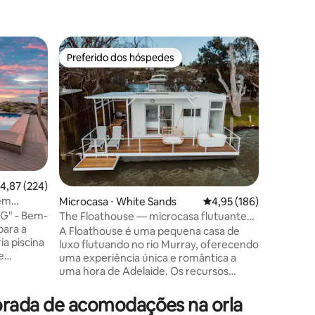
Casa de 
Preferido dos hóspedes
Prefe
Preferido dos hóspedes
Entre o
nga
Retiro r
vinícola*
A Blue G
em uma f
eucalipto
aconcheg
fornecida) e a lareira ao ar livre
para uma
minutos 
descendo 
,87 de uma avaliação média de 5, 224 avaliações
4,87 (224)
Kuitpo. M
 em
Microcasa ⋅ White Sands
4,95 de uma avaliação 
4,95 (186)
incríveis
ck
lenha in
G" - Bem-
The Floathouse — microcasa flutuante
ções
da chuva. Internet Starlink rápida. D
para a
no rio Murray
A Floathouse é uma pequena casa de
ao ar liv
ia piscina
luxo flutuando no rio Murray, oferecendo
chão, for
e
uma experiência única e romântica a
fazenda. 
mbrante
uma hora de Adelaide. Os recursos
Beach é
incluem uma banheira ao ar livre, cama
de amigos
queen size, sofá, WI-FI, banheiro
porada de acomodações na orla
scapada
privativo com vaso sanitálico, grande