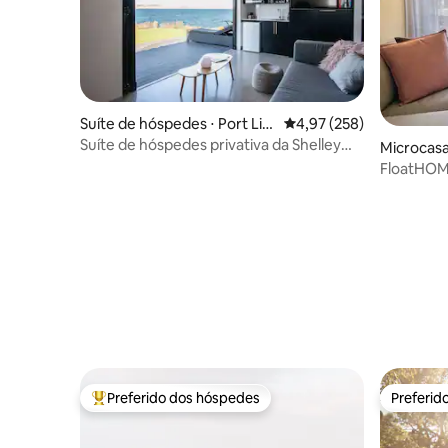
Suíte de hóspedes ⋅ Port Lin
4,97 de uma avaliação m
4,97 (258)
coln
Suíte de hóspedes privativa da Shelley
Microcasa
Rocks
d
FloatHOME
minúscula
Preferido dos hóspedes
Preferid
Entre os melhores preferidos dos hóspedes
Preferid