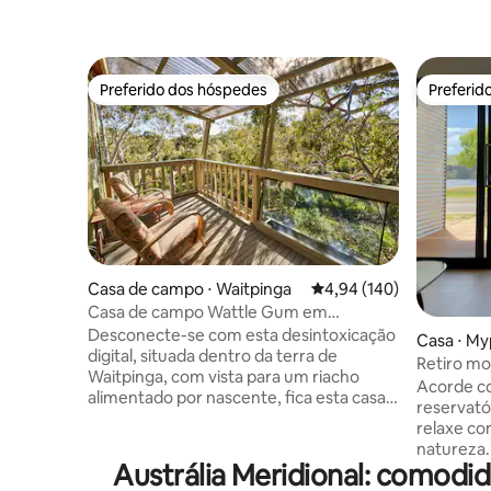
Preferido dos hóspedes
Preferid
Preferido dos hóspedes
Preferid
Casa de campo ⋅ Waitpinga
4,94 de uma avaliação m
4,94 (140)
Casa de campo Wattle Gum em
Waitpinga
Desconecte-se com esta desintoxicação
Casa ⋅ M
digital, situada dentro da terra de
Retiro mo
Waitpinga, com vista para um riacho
cangurus,
Acorde co
alimentado por nascente, fica esta casa
reservató
de campo de 2 quartos recentemente
relaxe co
renovada, predominantemente fora da
natureza.
rede. A 10 minutos de Victor Harbor,
Austrália Meridional: comodi
combina 
cercado pelo Parque de Conservação de
toque de 