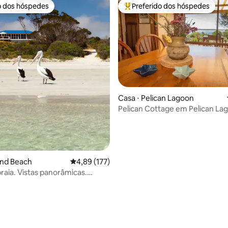
o dos hóspedes
Preferido dos hóspedes
o dos hóspedes
Entre os melhores preferidos d
Casa ⋅ Pelican Lagoon
Pelican Cottage em Pelican Lag
édia de 5, 133 avaliações
Kangaroo
land Beach
4,89 de uma avaliação média de 5, 177 avalia
4,89 (177)
praia. Vistas panorâmicas.
 Cesta de presentes.