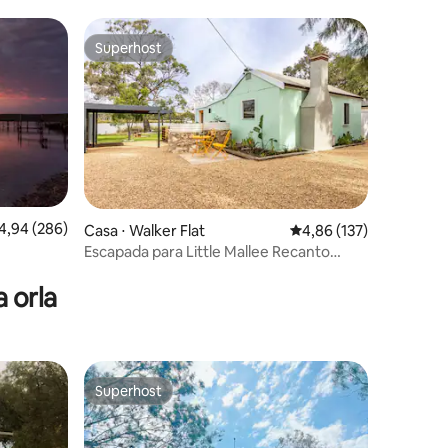
beira-mar!
Superhost
os hóspedes
Superhost
ções
,94 de uma avaliação média de 5, 286 avaliações
4,94 (286)
Casa ⋅ Walker Flat
4,86 de uma avaliação 
4,86 (137)
Escapada para Little Mallee Recanto
privativo para a família
 orla
Superhost
Superhost