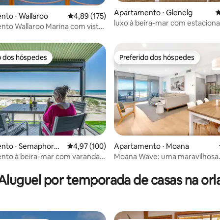
Apartamento ⋅ Glenelg
4
to ⋅ Wallaroo
4,89 de uma avaliação média de 5, 175 avalia
4,89 (175)
luxo à beira-mar com estacio
to Wallaroo Marina com vista
gratuito
r e a marina
o dos hóspedes
Preferido dos hóspedes
o dos hóspedes
Preferido dos hóspedes
nto ⋅ Semaphore
4,97 de uma avaliação média de 5, 100 avalia
4,97 (100)
Apartamento ⋅ Moana
nto à beira-mar com varanda e
Moana Wave: uma maravilhosa
édia de 5, 156 avaliações
uito
residência à beira-mar
Aluguel por temporada de casas na orl