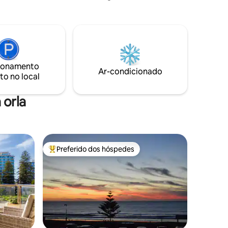
deck com espreguiçadeiras, mesa de
mar - Deck
jantar, balanço duplo, plataforma de
 de 24
natação separada e uma churrasqueira
privativa
para aqueles que querem aproveitar ao
os dos
máximo as vistas do rio. Nossa cozinha
está equipada com tudo o que você
 15
precisa para preparar refeições. A
ionamento
Ar-condicionado
e
Floathouse está ancorada
to no local
permanentemente dentro de uma
marina fechada.
 orla
Preferido dos hóspedes
Entre os melhores preferidos dos hóspedes