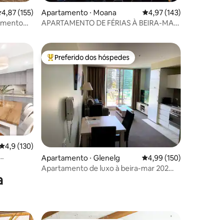
,87 de uma avaliação média de 5, 155 avaliações
4,87 (155)
Apartamento ⋅ Moana
4,97 de uma avaliação 
4,97 (143)
ções
namento
APARTAMENTO DE FÉRIAS À BEIRA-MAR
EM MOANA 12A
Preferido dos hóspedes
Entre os melhores preferidos dos hóspedes
ções
4,9 de uma avaliação média de 5, 130 avaliações
4,9 (130)
Apartamento ⋅ Glenelg
4,99 de uma avaliação 
4,99 (150)
Apartamento de luxo à beira-mar 202
a
Oaks Pier com estacionamento