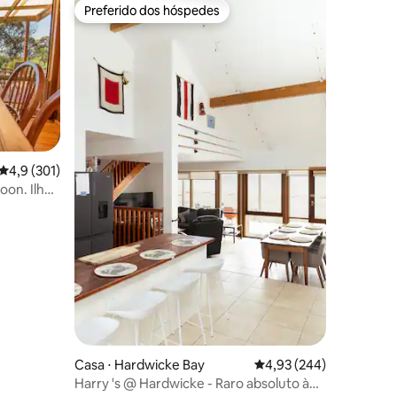
Preferido dos hóspedes
os hóspedes
Preferido dos hóspedes
4,9 de uma avaliação média de 5, 301 avaliações
4,9 (301)
oon. Ilha
ções
Casa ⋅ Hardwicke Bay
4,93 de uma avaliação m
4,93 (244)
Harry 's @ Hardwicke - Raro absoluto à