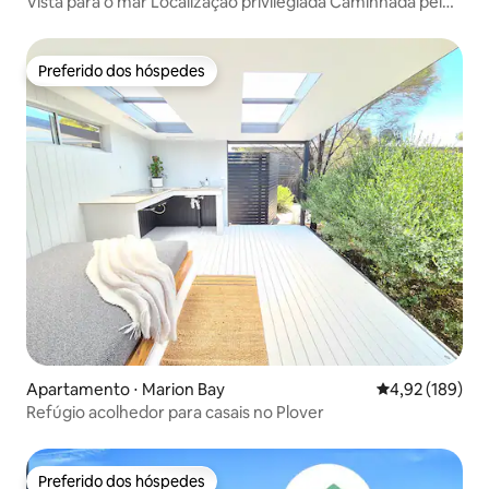
Vista para o mar Localização privilegiada Caminhada pelo
Conservation Park
Preferido dos hóspedes
Preferido dos hóspedes
Apartamento ⋅ Marion Bay
4,92 de uma av
4,92 (189)
Refúgio acolhedor para casais no Plover
Preferido dos hóspedes