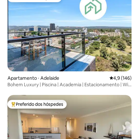
Preferido dos hóspedes
Apartamento ⋅ Adelaide
4,9 de uma av
4,9 (146)
Bohem Luxury | Piscina | Academia | Estacionamento | Wi-
Fi
Preferido dos hóspedes
Entre os melhores preferidos dos hóspedes