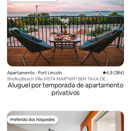
Apartamento ⋅ Port Lincoln
4,9 de uma av
4,9 (384)
ShelleyBeach Villa VISTA MAR*WIFI SEM TAXA DE
Aluguel por temporada de apartamento
LIMPEZA
privativos
Preferido dos hóspedes
Preferido dos hóspedes