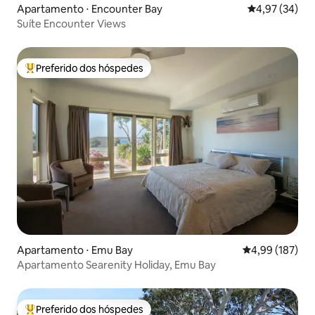
Apartamento ⋅ Encounter Bay
4,97 de uma a
4,97 (34)
Suíte Encounter Views
Preferido dos hóspedes
Entre os melhores preferidos dos hóspedes
Apartamento ⋅ Emu Bay
4,99 de uma av
4,99 (187)
Apartamento Searenity Holiday, Emu Bay
Preferido dos hóspedes