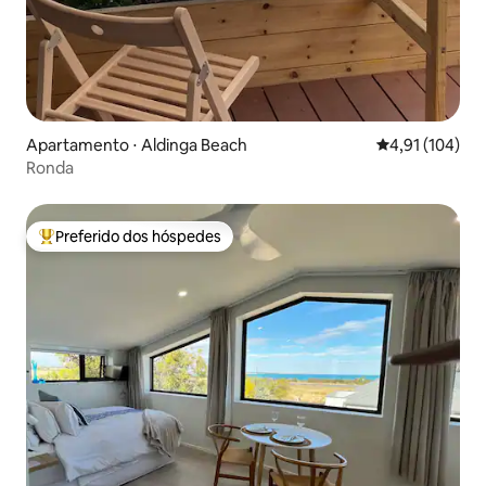
Apartamento ⋅ Aldinga Beach
4,91 de uma av
4,91 (104)
Ronda
Preferido dos hóspedes
Entre os melhores preferidos dos hóspedes