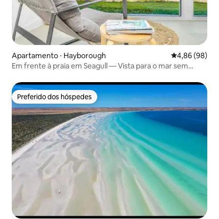
Apartamento ⋅ Hayborough
4,86 de uma av
4,86 (98)
Em frente à praia em Seagull — Vista para o mar sem
interrupções
Preferido dos hóspedes
Preferido dos hóspedes