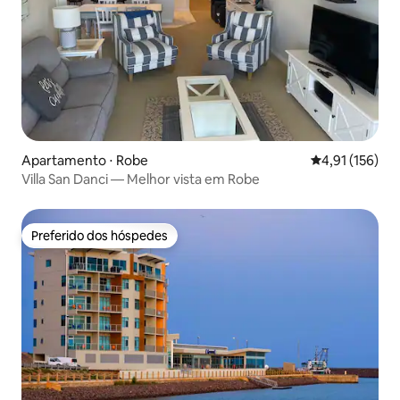
Apartamento ⋅ Robe
4,91 de uma av
4,91 (156)
Villa San Danci — Melhor vista em Robe
Preferido dos hóspedes
Preferido dos hóspedes