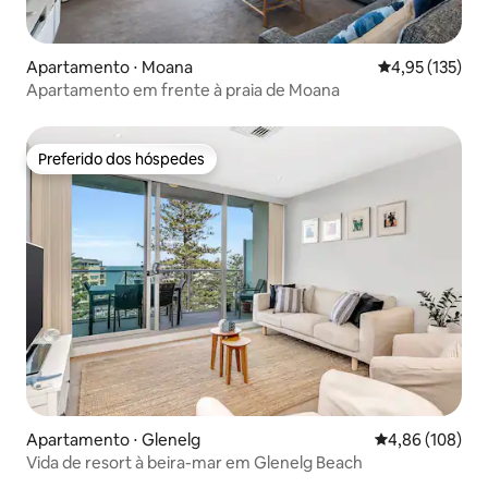
Apartamento ⋅ Moana
4,95 de uma av
4,95 (135)
Apartamento em frente à praia de Moana
Preferido dos hóspedes
Preferido dos hóspedes
Apartamento ⋅ Glenelg
4,86 de uma av
4,86 (108)
Vida de resort à beira-mar em Glenelg Beach