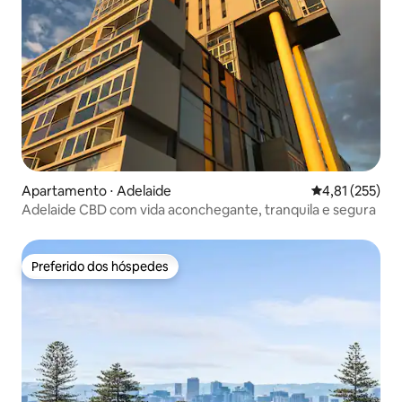
Apartamento ⋅ Adelaide
4,81 de uma av
4,81 (255)
Adelaide CBD com vida aconchegante, tranquila e segura
Preferido dos hóspedes
Preferido dos hóspedes