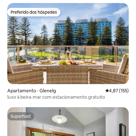
Preferido dos hóspedes
Preferido dos hóspedes
Apartamento ⋅ Glenelg
4,87 de uma av
4,87 (155)
luxo à beira-mar com estacionamento gratuito
Superhost
Superhost