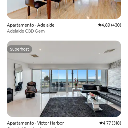
Apartamento ⋅ Adelaide
4,89 de uma av
4,89 (430)
Adelaide CBD Gem
Superhost
Superhost
Apartamento ⋅ Victor Harbor
4,77 de uma av
4,77 (318)