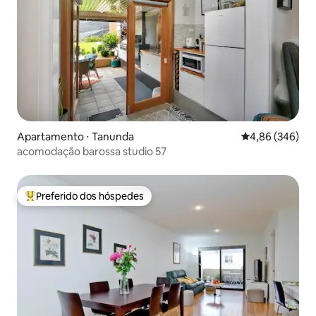
Apartamento ⋅ Tanunda
4,86 de uma ava
4,86 (346)
acomodação barossa studio 57
Preferido dos hóspedes
Entre os melhores preferidos dos hóspedes