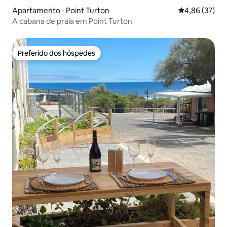
Apartamento ⋅ Point Turton
4,86 de uma a
4,86 (37)
A cabana de praia em Point Turton
Preferido dos hóspedes
Preferido dos hóspedes