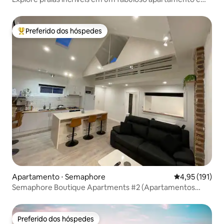
Glenelg
Preferido dos hóspedes
Entre os melhores preferidos dos hóspedes
Apartamento ⋅ Semaphore
4,95 de uma av
4,95 (191)
Semaphore Boutique Apartments #2 (Apartamentos
Boutique Semaphore)
Preferido dos hóspedes
Preferido dos hóspedes