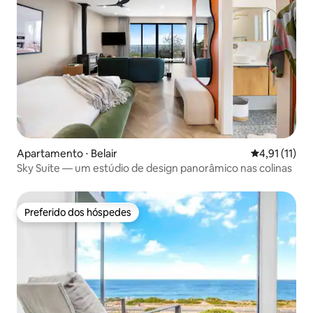
Apartamento ⋅ Belair
4,91 de uma a
4,91 (11)
Sky Suite — um estúdio de design panorâmico nas colinas
Preferido dos hóspedes
Preferido dos hóspedes