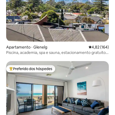
Apartamento ⋅ Glenelg
4,82 de uma av
4,82 (164)
Piscina, academia, spa e sauna, estacionamento gratuito,
vista para a cidade
Preferido dos hóspedes
Entre os melhores preferidos dos hóspedes