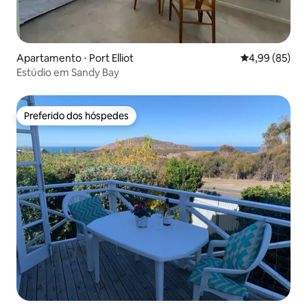
Apartamento ⋅ Port Elliot
4,99 de uma a
4,99 (85)
Estúdio em Sandy Bay
Preferido dos hóspedes
Preferido dos hóspedes