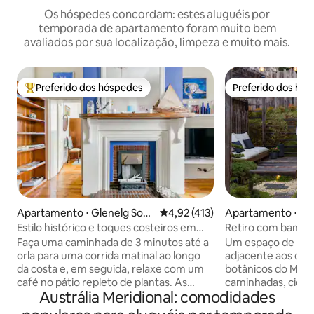
Os hóspedes concordam: estes aluguéis por
temporada de apartamento foram muito bem
avaliados por sua localização, limpeza e muito mais.
Preferido dos hóspedes
Preferido dos hó
Entre os melhores preferidos dos hóspedes
Preferido dos hó
Apartamento ⋅ Glenelg Sout
4,92 de uma avaliação média de 
4,92 (413)
Apartamento ⋅ Cr
h
Estilo histórico e toques costeiros em
Retiro com banho
um retiro aconchegante
Hills
Faça uma caminhada de 3 minutos até a
Um espaço de ret
orla para uma corrida matinal ao longo
adjacente aos des
da costa e, em seguida, relaxe com um
botânicos do Mont
café no pátio repleto de plantas. As
caminhadas, cicli
Austrália Meridional: comodidades
tábuas polidas do assoalho e os tetos
cama king size lux
altos mantêm o estilo clássico, enquanto
ao ar livre e ban