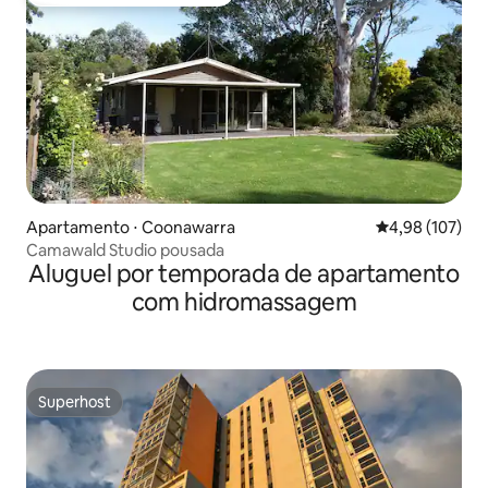
Entre os melhores preferidos dos hóspedes
Apartamento ⋅ Coonawarra
4,98 de uma av
4,98 (107)
Camawald Studio pousada
Aluguel por temporada de apartamento
com hidromassagem
Superhost
Superhost