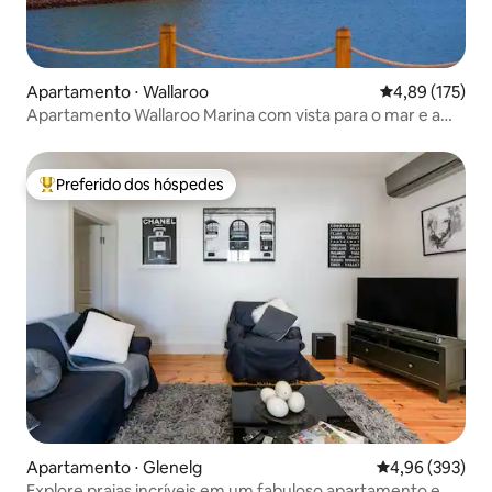
Apartamento ⋅ Wallaroo
4,89 de uma av
4,89 (175)
Apartamento Wallaroo Marina com vista para o mar e a
marina
Preferido dos hóspedes
Entre os melhores preferidos dos hóspedes
Apartamento ⋅ Glenelg
4,96 de uma ava
4,96 (393)
Explore praias incríveis em um fabuloso apartamento em