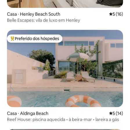
Casa ⋅ Henley Beach South
5 de uma a
5 (16)
Belle Escapes: vila de luxo em Henley
Preferido dos hóspedes
Entre os melhores preferidos dos hóspedes
Casa ⋅ Aldinga Beach
5 de uma a
5 (14)
Reef House: piscina aquecida • à beira-mar • lareira a gás