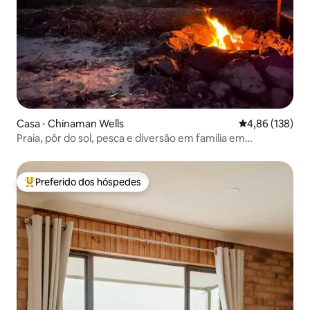
Casa ⋅ Chinaman Wells
4,86 de uma av
4,86 (138)
Praia, pôr do sol, pesca e diversão em família em
Chinaman Wells
Preferido dos hóspedes
Entre os melhores preferidos dos hóspedes