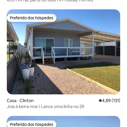
Preferido dos hóspedes
Preferido dos hóspedes
Casa ⋅ Clinton
4,89 de uma av
4,89 (131)
Joia à beira-mar | Lance uma linha no 29
Preferido dos hóspedes
Preferido dos hóspedes