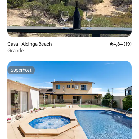
Casa ⋅ Aldinga Beach
4,84 de uma a
4,84 (19)
Grande
Superhost
Superhost