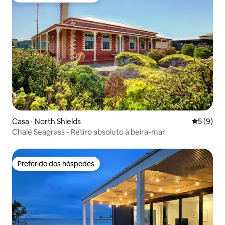
Casa ⋅ North Shields
5 de uma 
5 (9)
Chalé Seagrass - Retiro absoluto à beira-mar
Preferido dos hóspedes
Preferido dos hóspedes