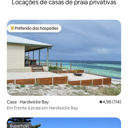
Locações de casas de praia privativas
Preferido dos hóspedes
Entre os melhores preferidos dos hóspedes
Casa ⋅ Hardwicke Bay
4,96 de uma av
4,96 (114)
Em frente à praia em Hardwicke Bay
Superhost