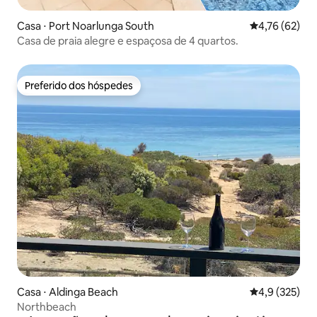
Casa ⋅ Port Noarlunga South
4,76 de uma a
4,76 (62)
Casa de praia alegre e espaçosa de 4 quartos.
Preferido dos hóspedes
Preferido dos hóspedes
Casa ⋅ Aldinga Beach
4,9 de uma av
4,9 (325)
Northbeach