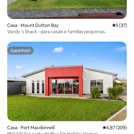
Casa ⋅ Mount Dutton Bay
5 de uma a
5 (37)
Vandy 's Shack - para casais e famílias pequenas.
Superhost
Superhost
Casa ⋅ Port Macdonnell
4,87 de uma ava
4,87 (209)
RED FIN faz parte do Blue Fin Holiday Homes