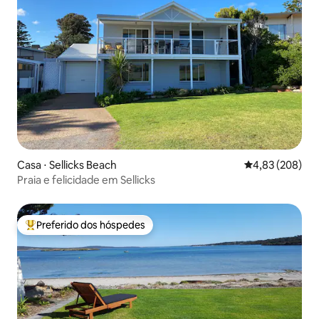
Casa ⋅ Sellicks Beach
4,83 de uma ava
4,83 (208)
Praia e felicidade em Sellicks
Preferido dos hóspedes
Entre os melhores preferidos dos hóspedes