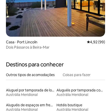
Casa ⋅ Port Lincoln
4,92 de uma a
4,92 (99)
Dois Pássaros à Beira-Mar
Destinos para conhecer
Outros tipos de acomodações
Coisas para fazer
Aluguel por temporada de lofts
Aluguéis por temporada com suítes privativas
Austrália Meridional
Austrália Meridional
Aluguéis de espaços em frente à praia
Hotéis boutique
Austrália Meridional
Austrália Meridional