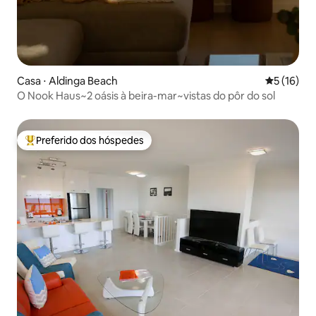
Casa ⋅ Aldinga Beach
5 de uma a
5 (16)
O Nook Haus~2 oásis à beira-mar~vistas do pôr do sol
Preferido dos hóspedes
Entre os melhores preferidos dos hóspedes