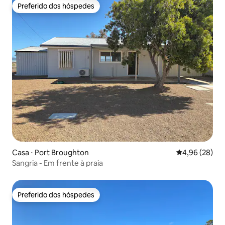
Preferido dos hóspedes
Preferido dos hóspedes
Casa ⋅ Port Broughton
4,96 de uma a
4,96 (28)
Sangria - Em frente à praia
Preferido dos hóspedes
Preferido dos hóspedes