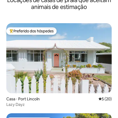
Locações de casas de praia que aceitam
animais de estimação
Preferido dos hóspedes
Entre os melhores preferidos dos hóspedes
Casa ⋅ Port Lincoln
5 de uma a
5 (20)
Lazy Dayz