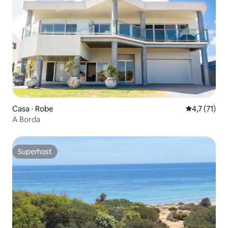
Casa ⋅ Robe
4,7 de uma a
4,7 (71)
A Borda
Superhost
Superhost