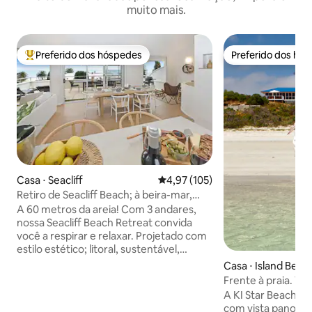
muito mais.
Preferido dos hóspedes
Preferido dos hó
Entre os melhores preferidos dos hóspedes
Preferido dos hó
Casa ⋅ Seacliff
4,97 de uma avaliação média de 
4,97 (105)
Retiro de Seacliff Beach; à beira-mar,
designer, 3 quartos
A 60 metros da areia! Com 3 andares,
nossa Seacliff Beach Retreat convida
você a respirar e relaxar. Projetado com
estilo estético; litoral, sustentável,
inspirado na natureza e com vistas
Casa ⋅ Island Beac
deslumbrantes, nosso refúgio à beira-
Frente à praia. Vi
mar de 3 quartos espera por você. Vinho
Caiaques. Cesta d
A KI Star Beach Ho
SA, café espresso, banheira, quimonos,
com vista panorâm