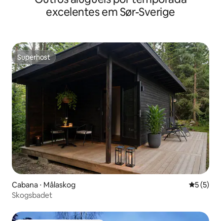
excelentes em Sør-Sverige
Superhost
Superhost
Cabana ⋅ Målaskog
5 de uma 
5 (5)
Skogsbadet