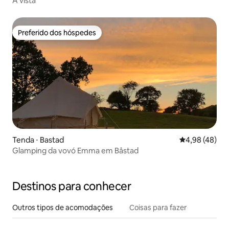
A vista
Preferido dos hóspedes
Preferido dos hóspedes
Tenda ⋅ Bastad
4,98 de uma a
4,98 (48)
Glamping da vovó Emma em Båstad
Destinos para conhecer
Outros tipos de acomodações
Coisas para fazer