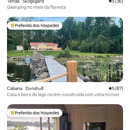
Tenda ⋅ Skogsgård
5 de uma a
5 (36)
Glamping no meio da floresta
Preferido dos hóspedes
Entre os melhores preferidos dos hóspedes
Cabana ⋅ Dunshult
5 de uma a
5 (87)
Casa à beira do lago recém-construída com vista incrível
Preferido dos hóspedes
Entre os melhores preferidos dos hóspedes