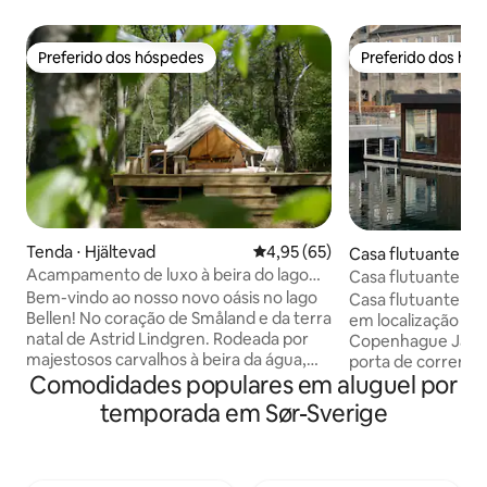
Preferido dos hóspedes
Preferido dos hó
Preferido dos hóspedes
Preferido dos hó
Tenda ⋅ Hjältevad
4,95 de uma avaliação média de
4,95 (65)
Casa flutuante ⋅
e
Acampamento de luxo à beira do lago
Casa flutuante mod
Bellen
Região central no
Bem-vindo ao nosso novo oásis no lago
Casa flutuante mo
Bellen! No coração de Småland e da terra
em localização pri
natal de Astrid Lindgren. Rodeada por
Copenhague Janelas grandes e uma
majestosos carvalhos à beira da água,
porta de correr e
Comodidades populares em aluguel por
fica a nossa tenda Glamping com
diretamente para 
conforto de primeira classe. Aqui você
espaço de estar lum
temporada em Sør-Sverige
pode desfrutar da paz, da água, da
casa flutuante es
floresta e da vida selvagem na natureza.
área exclusiva à be
Prepare refeições na cozinha externa
Ópera e do Parque
totalmente equipada. Café da manhã e
acesso a transport