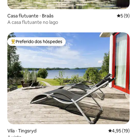
Casa flutuante ⋅ Braås
5 de uma 
5 (9)
A casa flutuante no lago
Preferido dos hóspedes
Entre os melhores preferidos dos hóspedes
Vila ⋅ Tingsryd
4,95 de uma a
4,95 (19)