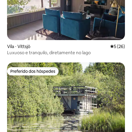
Vila ⋅ Vittsjö
5 de uma a
5 (26)
Luxuoso e tranquilo, diretamente no lago
Preferido dos hóspedes
Preferido dos hóspedes