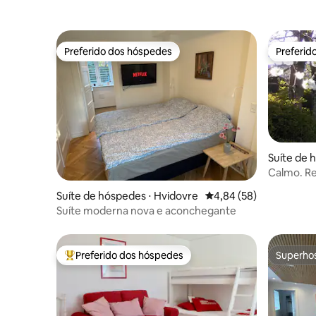
Preferido dos hóspedes
Preferid
Preferido dos hóspedes
Preferid
Suíte de 
m
Calmo. Re
Apartame
Suíte de hóspedes ⋅ Hvidovre
4,84 de uma avaliação 
4,84 (58)
Suíte moderna nova e aconchegante
Preferido dos hóspedes
Superho
Entre os melhores preferidos dos hóspedes
Superho