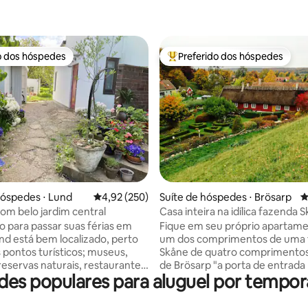
o dos hóspedes
Preferido dos hóspedes
o dos hóspedes
Entre os melhores preferidos d
édia de 5, 285 avaliações
hóspedes ⋅ Lund
4,92 de uma avaliação média de 5, 250 avalia
4,92 (250)
Suíte de hóspedes ⋅ Brösarp
4
com belo jardim central
Casa inteira na idílica fazenda
Brösarp
 para passar suas férias em
Fique em seu próprio apartam
nd está bem localizado, perto
um dos comprimentos de uma 
ntos turísticos; museus,
Skåne de quatro comprimento
reservas naturais, restaurantes,
de Brösarp "a porta de entrada
es populares para aluguel por tempora
 mais próxima a cerca de 10 km)
Österlen". Proximidade imediata de
ais. Em uma extensão
todos os confortos da aldeia. A
da em 2015) da minha casa no
terá uma boa estadia em dois q