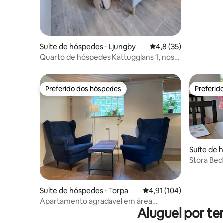
Suíte de hóspedes ⋅ Ljungby
4,8 de uma avaliação 
4,8 (35)
Quarto de hóspedes Kattugglans 1, nos
arredores de Ljungby
Preferido dos hóspedes
Preferid
Preferido dos hóspedes
Preferid
Suíte de 
Stora Be
Suíte de hóspedes ⋅ Torpa
4,91 de uma avaliação m
4,91 (104)
Apartamento agradável em área
Aluguel por te
tranquila