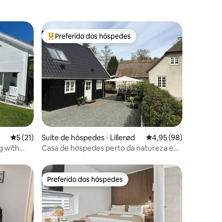
Preferido dos hóspedes
os hóspedes
Entre os melhores preferidos dos hóspedes
ções
5 de uma avaliação média de 5, 21 avaliações
5 (21)
Suíte de hóspedes ⋅ Lillerød
4,95 de uma avaliação
4,95 (98)
g with
Casa de hóspedes perto da natureza em
Nordsjaelland
Preferido dos hóspedes
Preferido dos hóspedes