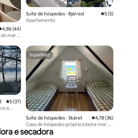
Suíte de hóspedes ⋅ Bjärred
5 de uma avaliaçã
5 (5)
Apartamento
4,86 de uma avaliação média de 5, 44 avaliações
4,86 (44)
 do mar e
Superhost
os hóspedes
Superhost
ções
d
5 de uma avaliação média de 5, 37 avaliações
5 (37)
co e
Suíte de hóspedes ⋅ Skäret
4,78 de uma avaliação
4,78 (36)
Casa de hóspedes própria à beira-mar na
dora e secadora
idílica Skäret