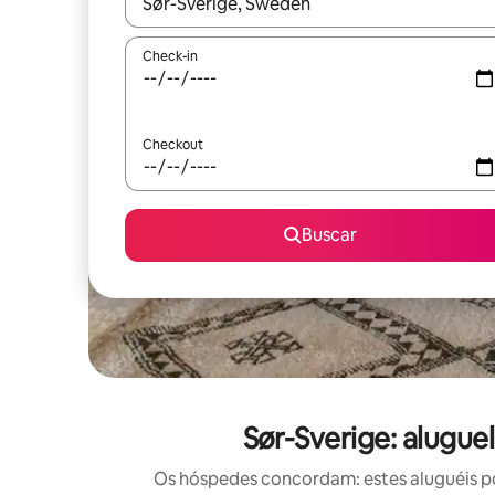
Quando os resultados estiverem disponíveis, expl
Check-in
Checkout
Buscar
Sør-Sverige: alugue
Os hóspedes concordam: estes aluguéis po