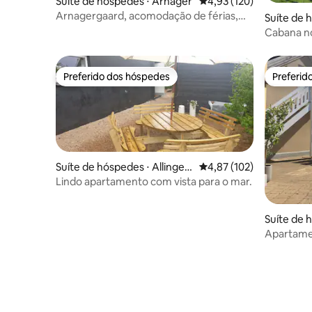
Suíte de hóspedes ⋅ Arnager
4,93 de uma avaliação m
4,93 (120)
Arnagergaard, acomodação de férias,
Suíte de 
galeria
s
Cabana n
maravilh
Preferido dos hóspedes
Preferid
Preferido dos hóspedes
Preferid
Suíte de hóspedes ⋅ Allinge-
4,87 de uma avaliação m
4,87 (102)
Sandvig
Lindo apartamento com vista para o mar.
Suíte de 
rg-Hamma
Apartame
Söderslät