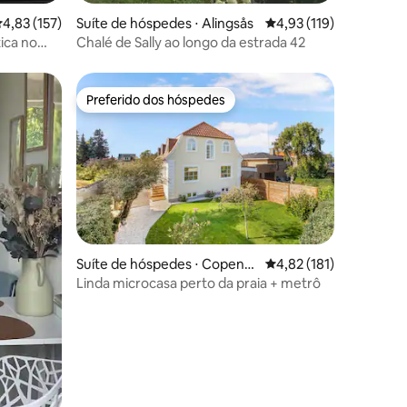
ções
,83 de uma avaliação média de 5, 157 avaliações
4,83 (157)
Suíte de hóspedes ⋅ Alingsås
4,93 de uma avaliação 
4,93 (119)
ica no
Chalé de Sally ao longo da estrada 42
Preferido dos hóspedes
os hóspedes
Preferido dos hóspedes
Suíte de hóspedes ⋅ Copenh
4,82 de uma avaliação 
4,82 (181)
ague
Linda microcasa perto da praia + metrô
ções