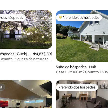
o dos hóspedes
Preferido dos hóspedes
o dos hóspedes
Entre os melhores preferidos d
hóspedes ⋅ Gudhje
4,87 de uma avaliação média de 5, 189 avalia
4,87 (189)
laxante. Riqueza da natureza.
nto rústico
média de 5, 58 avaliações
Suíte de hóspedes ⋅ Hult
Casa Hult 100 m2 Country Livin
high standard
st
Preferido dos hóspedes
st
Preferido dos hóspedes