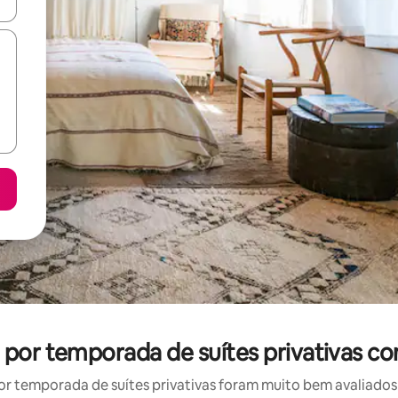
ore-os usando as seta para cima e para baixo do teclado ou tocando e
l por temporada de suítes privativas c
r temporada de suítes privativas foram muito bem avaliados p