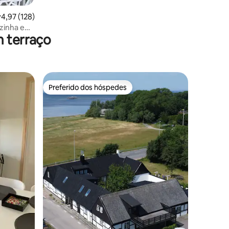
,97 de uma avaliação média de 5, 128 avaliações
4,97 (128)
zinha e
m terraço
Preferido dos hóspedes
Preferido dos hóspedes
ções