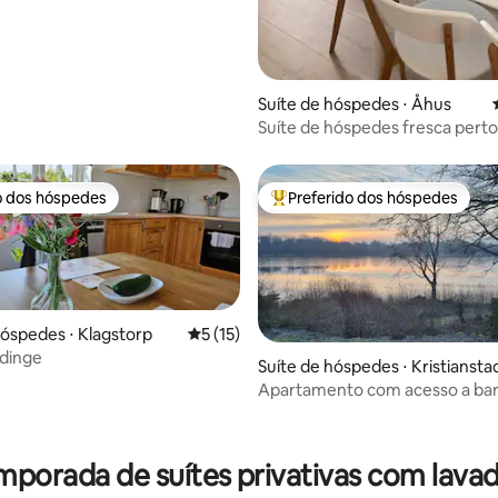
média de 5, 35 avaliações
Suíte de hóspedes ⋅ Åhus
Suíte de hóspedes fresca perto
do porto
o dos hóspedes
Preferido dos hóspedes
o dos hóspedes
Entre os melhores preferidos d
hóspedes ⋅ Klagstorp
5 de uma avaliação média de 5, 15 avalia
5 (15)
ddinge
Suíte de hóspedes ⋅ Kristiansta
Apartamento com acesso a bar
banho.
édia de 5, 104 avaliações
mporada de suítes privativas com lava