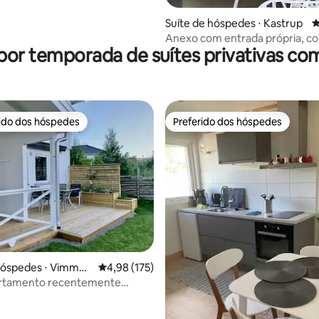
Suíte de hóspedes ⋅ Kastrup
4
Anexo com entrada própria, co
por temporada de suítes privativas co
banheiro.
rido dos hóspedes
Preferido dos hóspedes
 melhores preferidos dos hóspedes
Preferido dos hóspedes
hóspedes ⋅ Vimmer
4,98 de uma avaliação média de 5, 175 avalia
4,98 (175)
artamento recentemente
a 200 m da área de banho