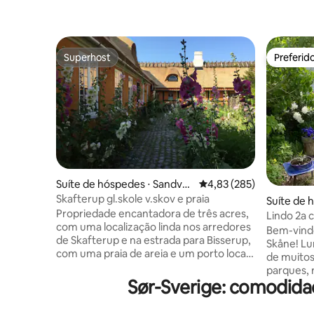
Superhost
Preferid
Superhost
Preferid
Suíte de hóspedes ⋅ Sandve
4,83 de uma avaliação m
4,83 (285)
d
Skafterup gl.skole v.skov e praia
Suíte de 
Propriedade encantadora de três acres,
Lindo 2a 
com uma localização linda nos arredores
Bem-vindo
de Skafterup e na estrada para Bisserup,
Skåne! Lu
com uma praia de areia e um porto local
de muitos po
acolhedor. Um apartamento de 80 m²
parques, 
com sala de estar/cozinha em plano
Sør-Sverige: comodidad
praias (a
aberto e acesso direto ao jardim.
e muito m
Concentre-se na sustentabilidade com,
(construí