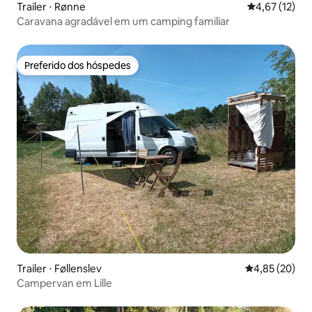
Trailer ⋅ Rønne
4,67 de uma a
4,67 (12)
Caravana agradável em um camping familiar
Preferido dos hóspedes
Preferido dos hóspedes
Trailer ⋅ Føllenslev
4,85 de uma a
4,85 (20)
Campervan em Lille