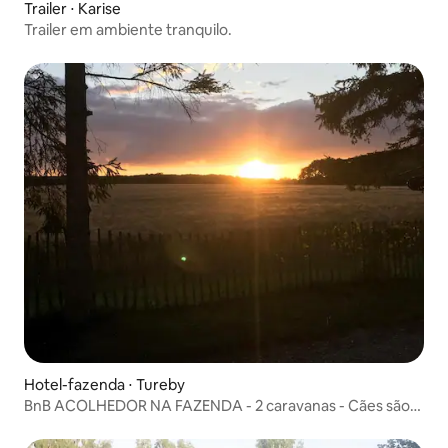
Trailer ⋅ Karise
Trailer em ambiente tranquilo.
Hotel-fazenda ⋅ Tureby
BnB ACOLHEDOR NA FAZENDA - 2 caravanas - Cães são
bem-vindos - e47