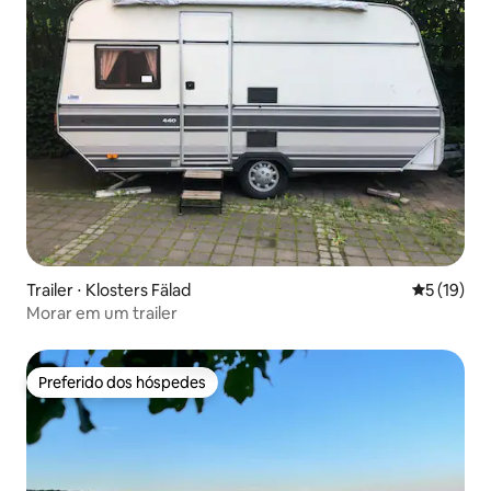
Trailer ⋅ Klosters Fälad
5 de uma a
5 (19)
Morar em um trailer
Preferido dos hóspedes
Preferido dos hóspedes