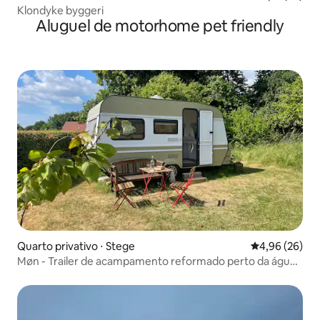
Klondyke byggeri
Aluguel de motorhome pet friendly
Quarto privativo ⋅ Stege
4,96 de uma a
4,96 (26)
Møn - Trailer de acampamento reformado perto da água
e da Ilha de Camø