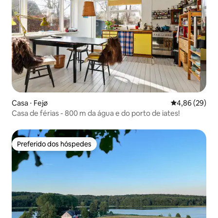
Casa ⋅ Fejø
4,86 de uma a
4,86 (29)
Casa de férias - 800 m da água e do porto de iates!
Preferido dos hóspedes
Preferido dos hóspedes