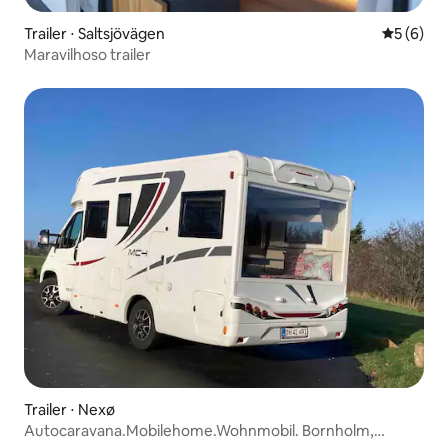
Trailer ⋅ Saltsjövägen
5 de uma 
5 (6)
Maravilhoso trailer
Trailer ⋅ Nexø
Autocaravana.Mobilehome.Wohnmobil. Bornholm,