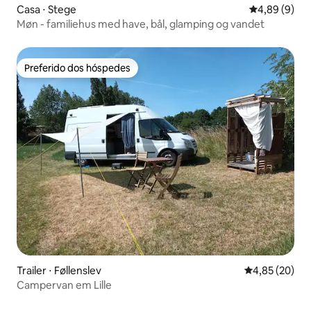
Casa ⋅ Stege
4,89 de uma 
4,89 (9)
Møn - familiehus med have, bål, glamping og vandet
Preferido dos hóspedes
Preferido dos hóspedes
Trailer ⋅ Føllenslev
4,85 de uma a
4,85 (20)
Campervan em Lille