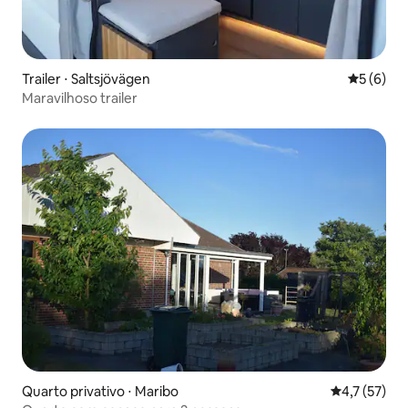
Trailer ⋅ Saltsjövägen
5 de uma 
5 (6)
Maravilhoso trailer
Quarto privativo ⋅ Maribo
4,7 de uma a
4,7 (57)