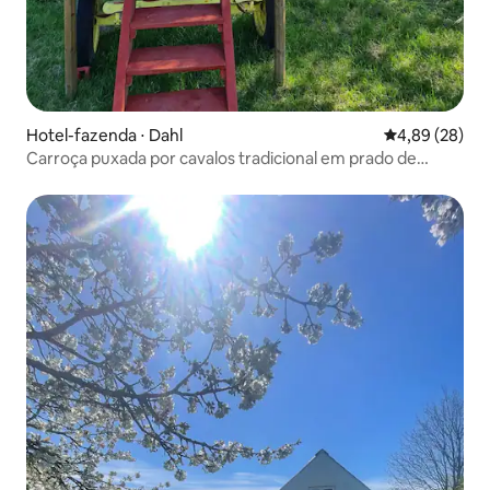
Hotel-fazenda ⋅ Dahl
4,89 de uma a
4,89 (28)
Carroça puxada por cavalos tradicional em prado de
fazenda