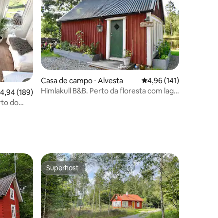
Casa de campo ⋅ Alvesta
4,96 de uma avaliação 
4,96 (141)
ções
Himlakull B&B. Perto da floresta com lago
,94 de uma avaliação média de 5, 189 avaliações
4,94 (189)
de natação.
to do
Superhost
Superhost