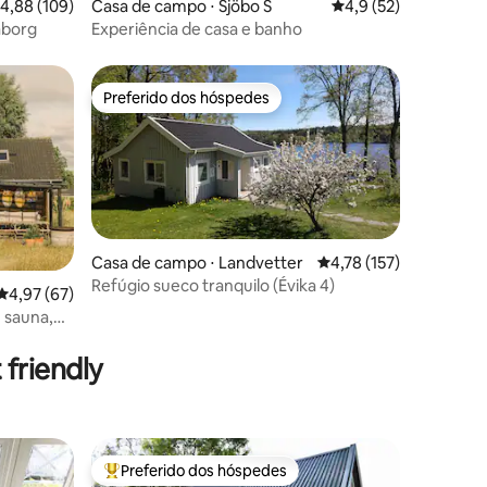
ções
,88 de uma avaliação média de 5, 109 avaliações
4,88 (109)
Casa de campo ⋅ Sjöbo S
4,9 de uma avaliação
4,9 (52)
aborg
Experiência de casa e banho
Preferido dos hóspedes
Preferido dos hóspedes
Casa de campo ⋅ Landvetter
4,78 de uma avaliação 
4,78 (157)
Refúgio sueco tranquilo (Évika 4)
4,97 de uma avaliação média de 5, 67 avaliações
4,97 (67)
 sauna,
ções
friendly
Preferido dos hóspedes
Entre os melhores preferidos dos hóspedes