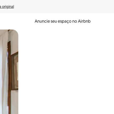
 original
Anuncie seu espaço no Airbnb
 deslizando o dedo na tela.