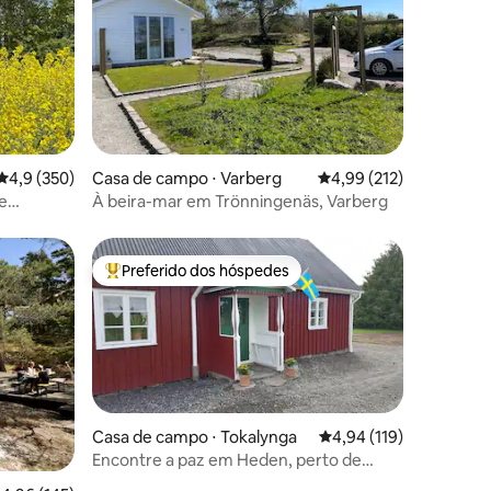
ções
4,9 de uma avaliação média de 5, 350 avaliações
4,9 (350)
Casa de campo ⋅ Varberg
4,99 de uma avaliação 
4,99 (212)
e
À beira-mar em Trönningenäs, Varberg
e
Preferido dos hóspedes
Entre os melhores preferidos dos hóspedes
Casa de campo ⋅ Tokalynga
4,94 de uma avaliação 
4,94 (119)
Encontre a paz em Heden, perto de
ções
Ullared, Gekås.