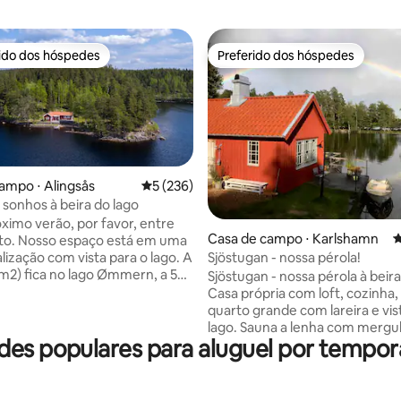
rido dos hóspedes
Preferido dos hóspedes
 melhores preferidos dos hóspedes
Preferido dos hóspedes
ampo ⋅ Alingsås
5 de uma avaliação média de 5, 236 avalia
5 (236)
 sonhos à beira do lago
óximo verão, por favor, entre
édia de 5, 101 avaliações
Casa de campo ⋅ Karlshamn
4
to. Nosso espaço está em uma
lização com vista para o lago. A
Sjöstugan - nossa pérola!
 m2) fica no lago Ømmern, a 50
Sjöstugan - nossa pérola à beira
temburgo. A casa, que está
Casa própria com loft, cozinha,
 em sua própria península (3,5
quarto grande com lareira e vis
 tem
lago. Sauna a lenha com mergulho no
nhã à noite. Do terraço, você
des populares para aluguel por tempo
lago ao lado. Banheira de
amente para o lago com sua
hidromassagem no cais, sempr
aia de areia e ponte de barco.
Píer de banho a 5 metros da por
asa principal com grande sala
Acesso a barco. Se você quise