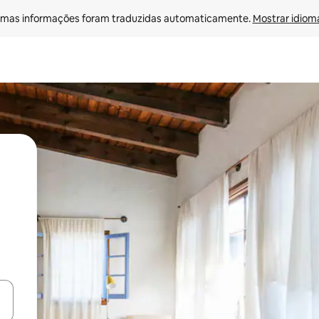
mas informações foram traduzidas automaticamente. 
Mostrar idioma
ore-os usando as seta para cima e para baixo do teclado ou tocando e