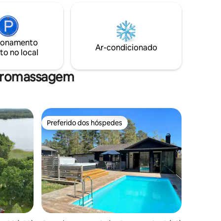
Banheira de hidromassagem no terraço,
m contato
sauna e uma linda churrasqueira ao ar
livre e pizza para um ponto de encontro
aconchegante. O aluguel inclui 1 canoa
ide está
para 3 pessoas e bicicletas para
ionamento
til.
Ar-condicionado
emprestar.
to no local
 incluídos.
idromassagem
Preferido dos hóspedes
Preferido dos hóspedes