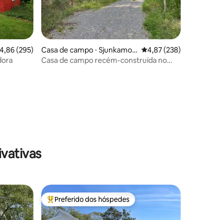
,86 de uma avaliação média de 5, 295 avaliações
4,86 (295)
Casa de campo ⋅ Sjunkamos
4,87 de uma avaliação 
4,87 (238)
sa
dora
Casa de campo recém-construída no
campo
ções
vativas
Preferido dos hóspedes
Entre os melhores preferidos dos hóspedes