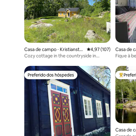
Casa de campo ⋅ Kristiansta
4,97 de uma avaliação m
4,97 (107)
Casa de 
d
Cozy cottage in the countryside in
Fique à b
Kristianstad
Preferido dos hóspedes
Prefe
Preferido dos hóspedes
Entre os
Casa de 