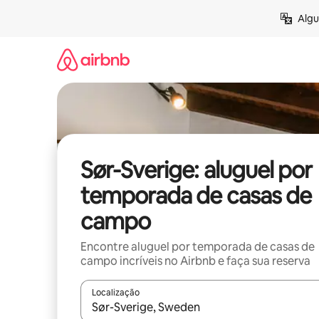
Pular
Algu
para
o
conteúdo
Sør-Sverige: aluguel por
temporada de casas de
campo
Encontre aluguel por temporada de casas de
campo incríveis no Airbnb e faça sua reserva
Localização
Quando os resultados estiverem disponíveis, expl