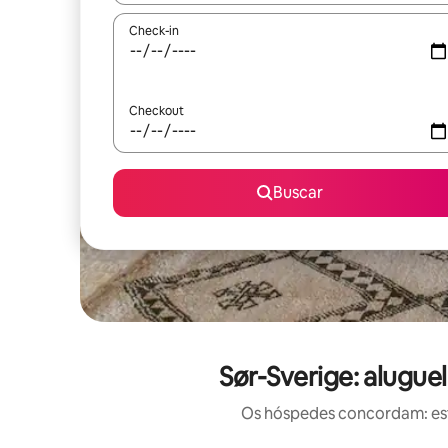
Check-in
Checkout
Buscar
Sør-Sverige: alugu
Os hóspedes concordam: est