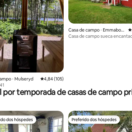
édia de 5, 177 avaliações
Casa de campo ⋅ Emmabod
4
a
Casa de campo sueca encanta
ampo ⋅ Mulseryd
4,84 de uma avaliação média de 5, 105 avalia
4,84 (105)
41
l por temporada de casas de campo pri
rido dos hóspedes
Preferido dos hóspedes
 melhores preferidos dos hóspedes
Preferido dos hóspedes