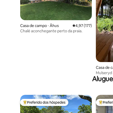
Casa de campo ⋅ Åhus
4,97 de uma avaliação m
4,97 (177)
Chalé aconchegante perto da praia.
Casa de c
Mulseryd 
Alugue
Preferido dos hóspedes
Prefe
Entre os melhores preferidos dos hóspedes
Entre os