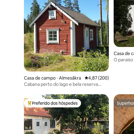
Casa de c
O paraíso
Casa de campo ⋅ Almesåkra
4,87 de uma avaliação m
4,87 (200)
Cabana perto do lago e bela reserva
natural.
Preferido dos hóspedes
Superho
Entre os melhores preferidos dos hóspedes
Superho