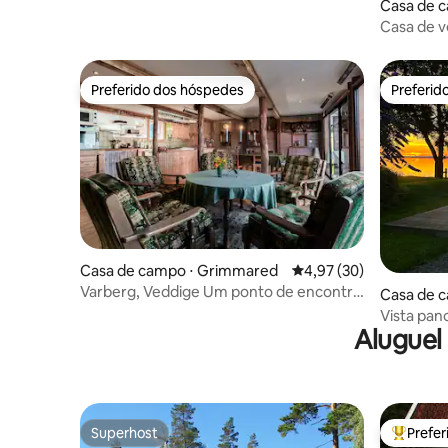
Casa de c
Casa de v
praia e da
Preferido dos hóspedes
Preferid
Preferido dos hóspedes
Preferid
Casa de campo ⋅ Grimmared
4,97 de uma avaliação 
4,97 (30)
Varberg, Veddige Um ponto de encontro
Casa de 
no vale de Gårdakrik
Vista pa
Aluguel
Superhost
Prefe
Superhost
Entre os