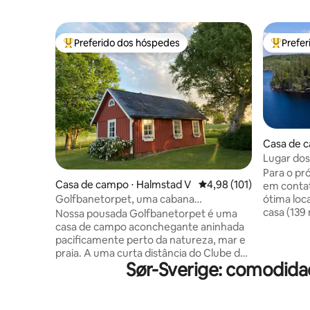
Preferido dos hóspedes
Prefe
Entre os melhores preferidos dos hóspedes
Entre os
Casa de c
Lugar dos
Para o pr
Casa de campo ⋅ Halmstad V
4,98 de uma avaliação m
4,98 (101)
em conta
ótima loca
Golfbanetorpet, uma cabana
casa (139
aconchegante perto da natureza e do
Nossa pousada Golfbanetorpet é uma
km de Go
mar.
casa de campo aconchegante aninhada
localizada
pacificamente perto da natureza, mar e
hectares), está isolada na frente e
praia. A uma curta distância do Clube de
sol de ma
Sør-Sverige: comodida
Golfe Ringenäs, a casa de campo é ideal
vai diret
para golfistas, mas mesmo que você
própria pr
queira fugir para um oásis tranquilo, a
Além da c
casa de campo é perfeita. Também