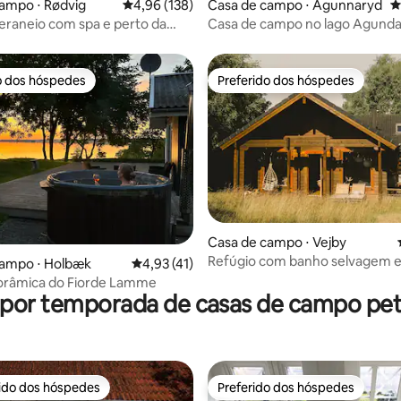
ampo ⋅ Rødvig
4,96 de uma avaliação média de 5, 138 avalia
4,96 (138)
Casa de campo ⋅ Agunnaryd
4
eraneio com spa e perto da
Casa de campo no lago Agund
 floresta
o dos hóspedes
Preferido dos hóspedes
o dos hóspedes
Preferido dos hóspedes
média de 5, 30 avaliações
Casa de campo ⋅ Vejby
Refúgio com banho selvagem e
campo ⋅ Holbæk
4,93 de uma avaliação média de 5, 41 avalia
4,93 (41)
perto da praia
norâmica do Fiorde Lamme
 por temporada de casas de campo pet 
rido dos hóspedes
Preferido dos hóspedes
 melhores preferidos dos hóspedes
Preferido dos hóspedes