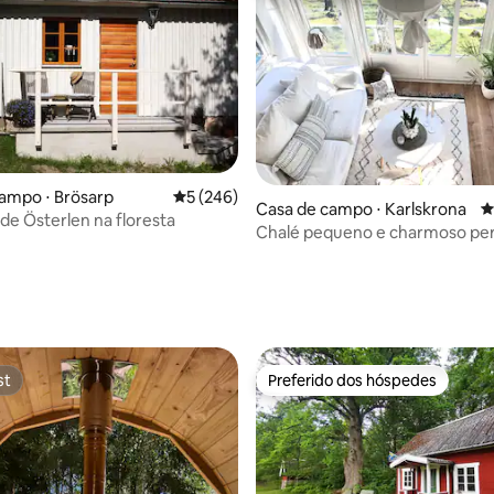
ampo ⋅ Brösarp
5 de uma avaliação média de 5, 246 avalia
5 (246)
Casa de campo ⋅ Karlskrona
4
 de Österlen na floresta
Chalé pequeno e charmoso per
mar
édia de 5, 200 avaliações
st
Preferido dos hóspedes
st
Preferido dos hóspedes