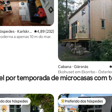
óspedes ⋅ Karlskro
4,89 de uma avaliação média de 5, 232 avalia
4,89 (232)
oderna a apenas 10 m do mar.
édia de 5, 126 avaliações
Cabana ⋅ Gärsnäs
4
Ekohuset em Ekorrbo - Österle
el por temporada de microcasas com t
rido dos hóspedes
Preferido dos hóspedes
 melhores preferidos dos hóspedes
Entre os melhores preferidos d