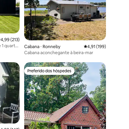
,99 de uma avaliação média de 5, 213 avaliações
4,99 (213)
 1 quarto
ções
Cabana ⋅ Ronneby
4,91 de uma avaliação 
4,91 (199)
Cabana aconchegante à beira-mar
Preferido dos hóspedes
Preferido dos hóspedes