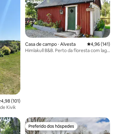
Casa de campo ⋅ Alvesta
4,96 de uma avaliação 
4,96 (141)
Himlakull B&B. Perto da floresta com lago
ções
de natação.
,98 de uma avaliação média de 5, 101 avaliações
4,98 (101)
de Kivik
Preferido dos hóspedes
Preferido dos hóspedes