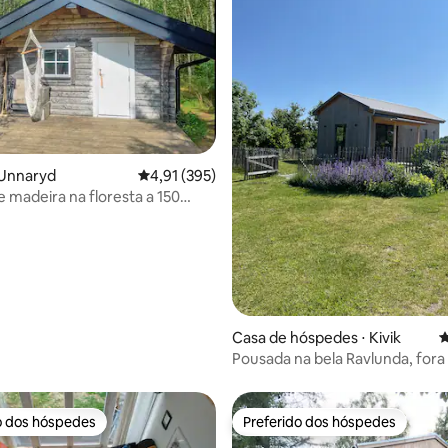
édia de 5, 147 avaliações
 Unnaryd
4,91 de uma avaliação média de 5, 395 avalia
4,91 (395)
 madeira na floresta a 150
 lago com barco próprio
Casa de hóspedes ⋅ Kivik
4
Pousada na bela Ravlunda, fora 
o dos hóspedes
Preferido dos hóspedes
o dos hóspedes
Preferido dos hóspedes