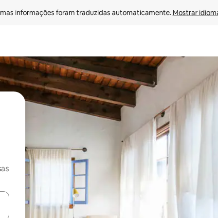
mas informações foram traduzidas automaticamente. 
Mostrar idioma
sas
ore-os usando as seta para cima e para baixo do teclado ou tocando e