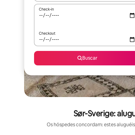
Check-in
Checkout
Buscar
Sør-Sverige: alu
Os hóspedes concordam: estes aluguéis 