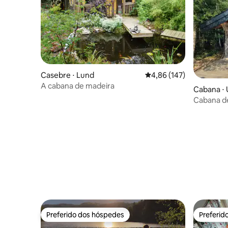
Casebre ⋅ Lund
4,86 de uma avaliação m
4,86 (147)
A cabana de madeira
Cabana ⋅
Cabana de
metros do
Preferido dos hóspedes
Preferid
Preferido dos hóspedes
Preferid