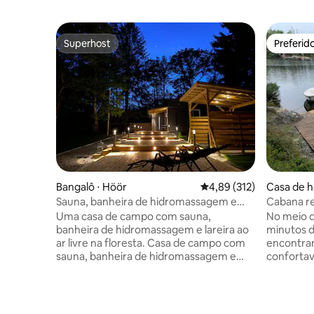
Superhost
Preferid
Superhost
Preferid
Bangalô ⋅ Höör
4,89 de uma avaliação m
4,89 (312)
Casa de h
Sauna, banheira de hidromassagem e
Cabana r
lareira na floresta
banheira e
Uma casa de campo com sauna,
No meio d
banheira de hidromassagem e lareira ao
minutos 
ar livre na floresta. Casa de campo com
encontrará
sauna, banheira de hidromassagem e
conforta
lareira do lado de fora. Propriedade
hóspedes 
moderna recém-renovada de alto
sauna a l
padrão. A propriedade é composta por
hidromass
uma casa de campo principal e uma casa
fica o gr