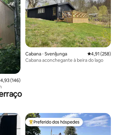
ções
Cabana ⋅ Svenljunga
4,91 de uma avaliação 
4,91 (258)
Cabana aconchegante à beira do lago
,93 de uma avaliação média de 5, 146 avaliações
4,93 (146)
n
erraço
Preferido dos hóspedes
os hóspedes
Entre os melhores preferidos dos hóspedes