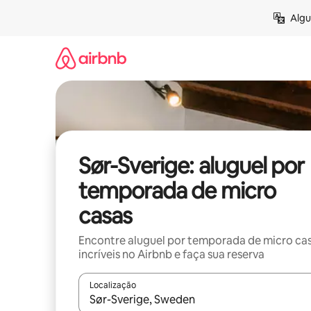
Pular
Algu
para
o
conteúdo
Sør-Sverige: aluguel por
temporada de micro
casas
Encontre aluguel por temporada de micro ca
incríveis no Airbnb e faça sua reserva
Localização
Quando os resultados estiverem disponíveis, expl