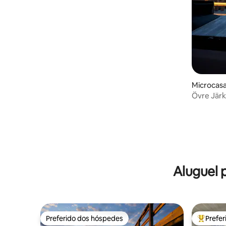
Microcasa
Övre Jär
Aluguel 
Preferido dos hóspedes
Prefe
Preferido dos hóspedes
Entre os