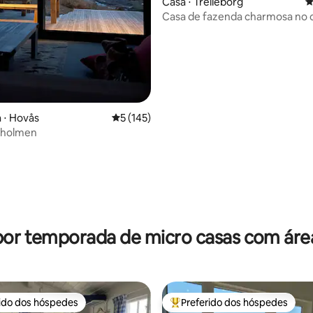
Casa ⋅ Trelleborg
4
Casa de fazenda charmosa no
com jardim aconchegante
 ⋅ Hovås
5 de uma avaliação média de 5, 145 avalia
5 (145)
kholmen
por temporada de micro casas com áre
rido dos hóspedes
Preferido dos hóspedes
 melhores preferidos dos hóspedes
Entre os melhores preferidos d