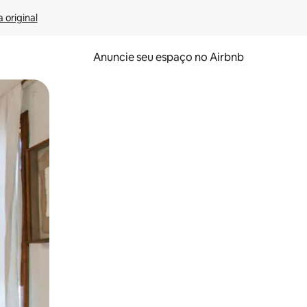
 original
Anuncie seu espaço no Airbnb
 deslizando o dedo na tela.