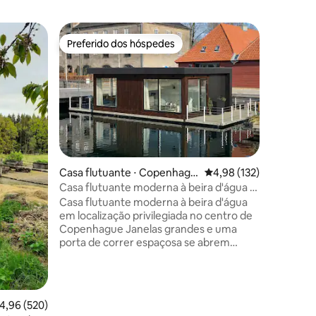
Cabana ⋅
Preferido dos hóspedes
Superho
Preferido dos hóspedes
Superho
Casa des
aeroport
Aprecie 
Torskabo
pequena 
lago, em
você pod
viagem. P
Atenção!
cama e to
Casa flutuante ⋅ Copenhagu
4,98 de uma avaliação 
4,98 (132)
pode levar a
e
Casa flutuante moderna à beira d'água ·
ções
pode seg
Região central nobre
Escreva p
Casa flutuante moderna à beira d'água
instruções corret
em localização privilegiada no centro de
uma pequ
Copenhague Janelas grandes e uma
banheiro 
porta de correr espaçosa se abrem
uma vista
diretamente para a água, criando um
espaço de estar luminoso e tranquilo. A
casa flutuante está localizada em uma
área exclusiva à beira d'água, ao lado da
,96 de uma avaliação média de 5, 520 avaliações
4,96 (520)
Ópera e do Parque da Ópera, com fácil