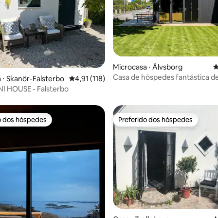
Microcasa ⋅ Älvsborg
4
Casa de hóspedes fantástica de
édia de 5, 362 avaliações
 ⋅ Skanör-Falsterbo
4,91 de uma avaliação média de 5, 118 avalia
4,91 (118)
com loft
I HOUSE - Falsterbo
o dos hóspedes
Preferido dos hóspedes
o dos hóspedes
Preferido dos hóspedes
édia de 5, 372 avaliações