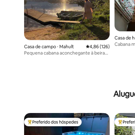
Casa de h
na
Cabana m
Casa de campo ⋅ Mahult
4,86 de uma avaliação m
4,86 (126)
Pequena cabana aconchegante à beira
do lago
Alugu
Preferido dos hóspedes
Prefe
Entre os melhores preferidos dos hóspedes
Entre os