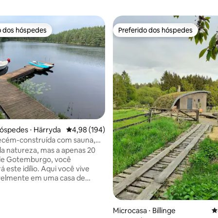
o dos hóspedes
Preferido dos hóspedes
o dos hóspedes
Preferido dos hóspedes
édia de 5, 312 avaliações
óspedes ⋅ Härryda
4,98 de uma avaliação média de 5, 194 avalia
4,98 (194)
ecém-construída com sauna,
 cais privativo
a natureza, mas a apenas 20
de Gotemburgo, você
 este idílio. Aqui você vive
velmente em uma casa de
recém-construída com lareira,
enha e banheira de
agem. Ao redor da casa inteira
Microcasa ⋅ Billinge
4
ande deck. Abaixo está um