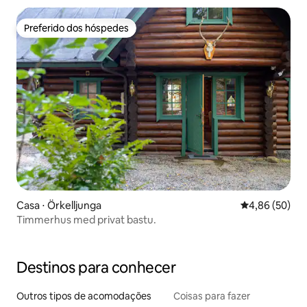
Preferido dos hóspedes
Preferido dos hóspedes
Casa ⋅ Örkelljunga
4,86 de uma a
4,86 (50)
Timmerhus med privat bastu.
Destinos para conhecer
Outros tipos de acomodações
Coisas para fazer