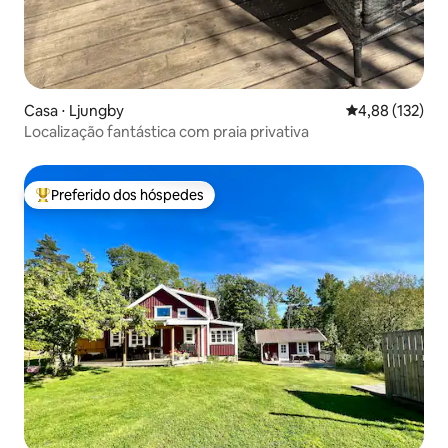
Casa ⋅ Ljungby
4,88 de uma av
4,88 (132)
Localização fantástica com praia privativa
Preferido dos hóspedes
Entre os melhores preferidos dos hóspedes