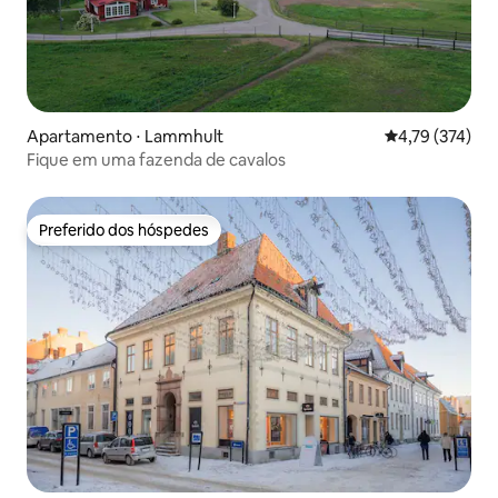
Apartamento ⋅ Lammhult
4,79 de uma av
4,79 (374)
Fique em uma fazenda de cavalos
Preferido dos hóspedes
Preferido dos hóspedes