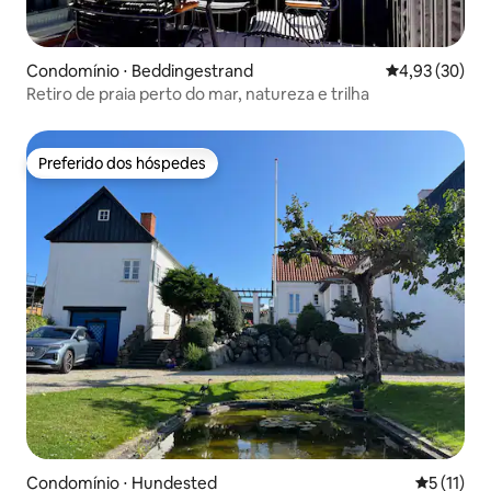
Condomínio ⋅ Beddingestrand
4,93 de uma a
4,93 (30)
Retiro de praia perto do mar, natureza e trilha
Preferido dos hóspedes
Preferido dos hóspedes
Condomínio ⋅ Hundested
5 de uma a
5 (11)