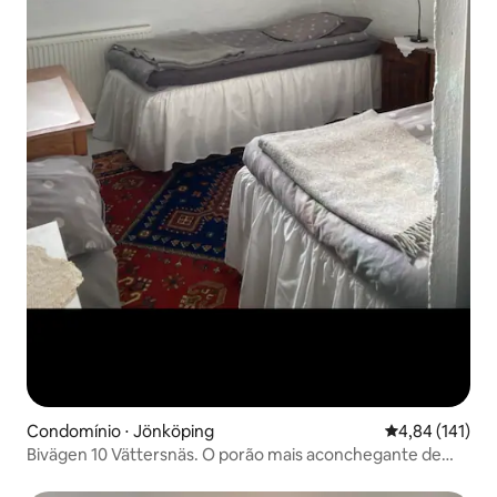
Condomínio ⋅ Jönköping
4,84 de uma av
4,84 (141)
Bivägen 10 Vättersnäs. O porão mais aconchegante de
Jkpg?