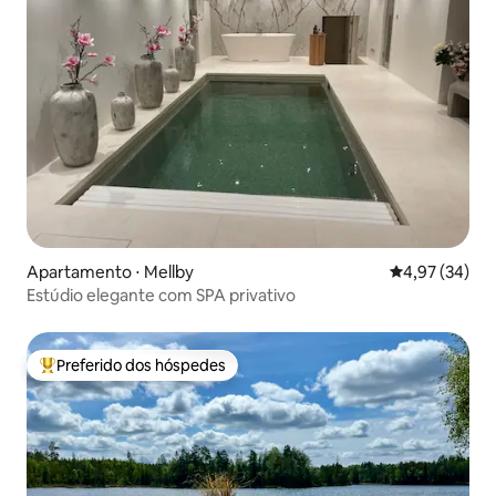
Apartamento ⋅ Mellby
4,97 de uma a
4,97 (34)
Estúdio elegante com SPA privativo
Preferido dos hóspedes
Entre os melhores preferidos dos hóspedes