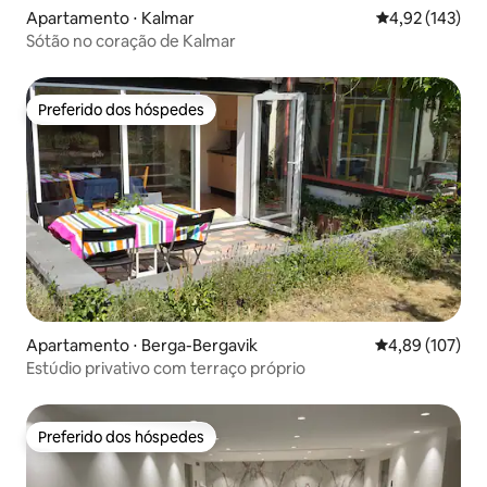
Apartamento ⋅ Kalmar
4,92 de uma av
4,92 (143)
Sótão no coração de Kalmar
Preferido dos hóspedes
Preferido dos hóspedes
Apartamento ⋅ Berga-Bergavik
4,89 de uma av
4,89 (107)
Estúdio privativo com terraço próprio
Preferido dos hóspedes
Preferido dos hóspedes