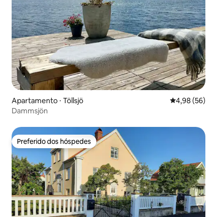
Apartamento ⋅ Töllsjö
4,98 de uma a
4,98 (56)
Dammsjön
Preferido dos hóspedes
Preferido dos hóspedes