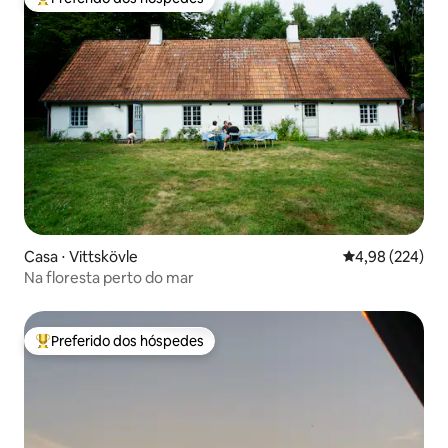
Entre os melhores preferidos dos hóspedes
Casa ⋅ Vittskövle
4,98 de uma ava
4,98 (224)
Na floresta perto do mar
Preferido dos hóspedes
Entre os melhores preferidos dos hóspedes