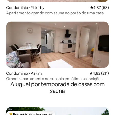
Condomínio ⋅ Ytterby
4,87 de uma a
4,87 (68)
Apartamento grande com sauna no porão de uma casa
Condomínio ⋅ Askim
4,82 de uma av
4,82 (211)
Grande apartamento no subsolo em ótimas condições
Aluguel por temporada de casas com
sauna
Preferido dos hóspedes