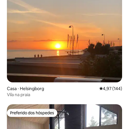
Casa ⋅ Helsingborg
4,97 de uma av
4,97 (144)
Vila na praia
Preferido dos hóspedes
Preferido dos hóspedes