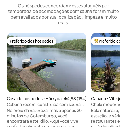
Os hóspedes concordam: estes aluguéis por
temporada de acomodações com sauna foram muito
bem avaliados por sua localização, limpeza e muito
mais.
Preferido dos hóspedes
Preferido dos 
Preferido dos hóspedes
Entre os melhore
Casa de hóspedes ⋅ Härryda
4,98 de uma avaliação média de 
4,98 (194)
Cabana ⋅ Vittsjö
Cabana recém-construída com sauna,
Chalé moderno co
banheira e cais privativo
mar
No meio da natureza, mas a apenas 20
Bela natureza, i
minutos de Gotemburgo, você
estação, e vários 
encontrará este idílio. Aqui você vive
restaurantes e es
confortavelmente em uma casa de
estão localizados n