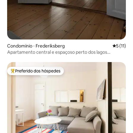
Condomínio ⋅ Frederiksberg
5 de uma a
5 (11)
Apartamento central e espaçoso perto dos lagos
populares
Preferido dos hóspedes
Entre os melhores preferidos dos hóspedes