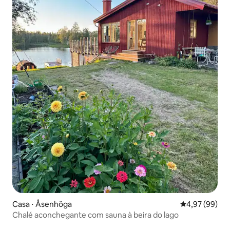
Casa ⋅ Åsenhöga
4,97 de uma a
4,97 (99)
Chalé aconchegante com sauna à beira do lago