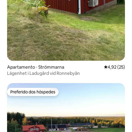
Apartamento ⋅ Strömmarna
4,92 de uma a
4,92 (25)
Lägenhet i Ladugård vid Ronnebyån
Preferido dos hóspedes
Preferido dos hóspedes