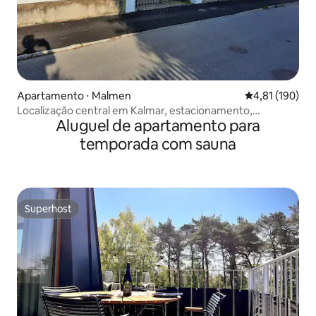
Apartamento ⋅ Malmen
4,81 de uma av
4,81 (190)
Localização central em Kalmar, estacionamento,
Aluguel de apartamento para
lavanderia e bicicletas.
temporada com sauna
Superhost
Superhost