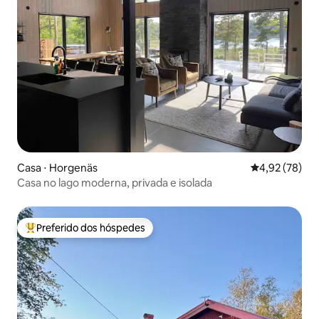
Casa ⋅ Horgenäs
4,92 de uma a
4,92 (78)
Casa no lago moderna, privada e isolada
Preferido dos hóspedes
Entre os melhores preferidos dos hóspedes