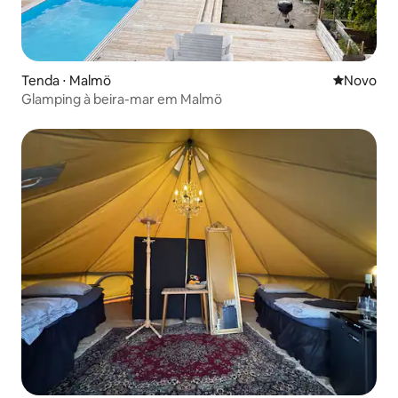
Tenda ⋅ Malmö
Novo lugar
Novo
Glamping à beira-mar em Malmö