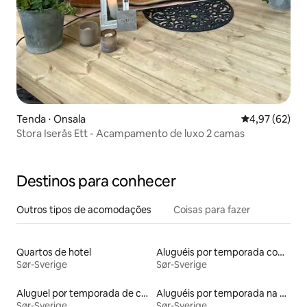
Tenda ⋅ Onsala
4,97 de uma a
4,97 (62)
Stora Iserås Ett - Acampamento de luxo 2 camas
Destinos para conhecer
Outros tipos de acomodações
Coisas para fazer
Quartos de hotel
Aluguéis por temporada com cama de altura acessível
Sør-Sverige
Sør-Sverige
Aluguel por temporada de casas de veraneio
Aluguéis por temporada na orla
Sør-Sverige
Sør-Sverige