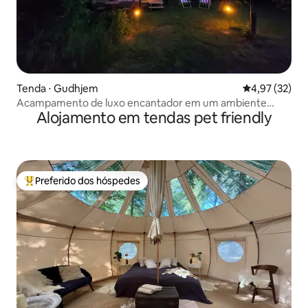
Tenda ⋅ Gudhjem
4,97 de uma a
4,97 (32)
Acampamento de luxo encantador em um ambiente
Alojamento em tendas pet friendly
exuberante
Preferido dos hóspedes
Entre os melhores preferidos dos hóspedes