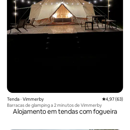
Tenda ⋅ Vimmerby
4,97 de uma a
4,97 (63)
Barracas de glamping a 2 minutos de Vimmerby
Alojamento em tendas com fogueira