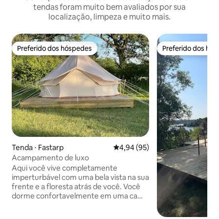
tendas foram muito bem avaliados por sua
localização, limpeza e muito mais.
Preferido dos hóspedes
Preferido dos hó
Preferido dos hóspedes
Preferido dos hó
Tenda ⋅ Fastarp
4,94 de uma avaliação média de
4,94 (95)
Acampamento de luxo
Aqui você vive completamente
imperturbável com uma bela vista na sua
frente e a floresta atrás de você. Você
dorme confortavelmente em uma cama
de 160 cm de largura Há um vaso
sanitário de terra e água fresca na lata.