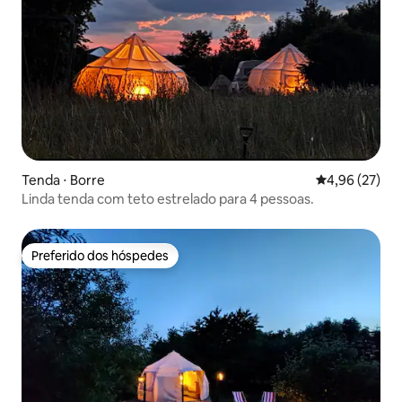
Tenda ⋅ Borre
4,96 de uma a
4,96 (27)
Linda tenda com teto estrelado para 4 pessoas.
Preferido dos hóspedes
Preferido dos hóspedes