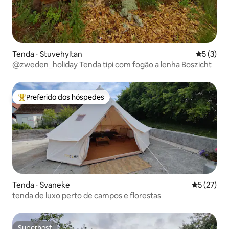
Tenda ⋅ Stuvehyltan
5 de uma 
5 (3)
@zweden_holiday Tenda tipi com fogão a lenha Boszicht
Preferido dos hóspedes
Entre os melhores preferidos dos hóspedes
Tenda ⋅ Svaneke
5 de uma a
5 (27)
tenda de luxo perto de campos e florestas
Superhost