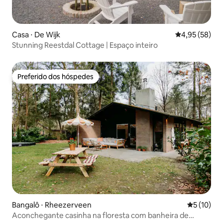
Casa ⋅ De Wijk
4,95 de uma a
4,95 (58)
Stunning Reestdal Cottage | Espaço inteiro
Preferido dos hóspedes
Preferido dos hóspedes
Bangalô ⋅ Rheezerveen
5 de uma a
5 (10)
Aconchegante casinha na floresta com banheira de