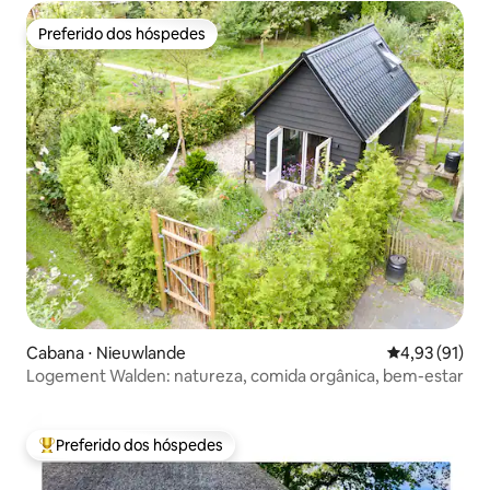
Preferido dos hóspedes
Preferido dos hóspedes
Cabana ⋅ Nieuwlande
4,93 de uma a
4,93 (91)
Logement Walden: natureza, comida orgânica, bem-estar
Preferido dos hóspedes
Entre os melhores preferidos dos hóspedes