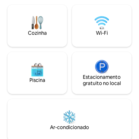
originou, e as casa
Do lado de fora, um espaçoso deck de
longo do caminho e
madeira com uma espreguiçadeira,
Sem multidões de t
mesa de jantar ao ar livre, churrasqueira,
em Giethoorn Zuid.) Aqui, você 
forno de pizza e uma vista deslumbrante
pode desfrutar da
para o lago esperam por você. Para
tranquilidade e da 
Cozinha
Wi-Fi
donos de cães: a propriedade é cercada
de Giethoorn. Infelizmente, não é
😊
adequado para beb
anos.
Estacionamento
Piscina
gratuito no local
Ar-condicionado