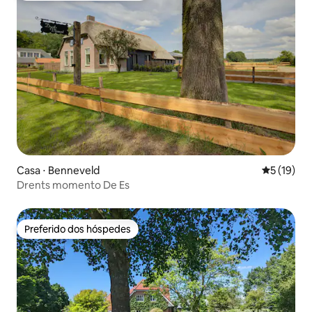
Casa ⋅ Benneveld
5 de uma a
5 (19)
Drents momento De Es
Preferido dos hóspedes
Preferido dos hóspedes