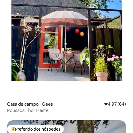
Casa de campo ⋅ Gees
4,97 de uma a
4,97 (64)
Pousada Thor Heste
Preferido dos hóspedes
Entre os melhores preferidos dos hóspedes