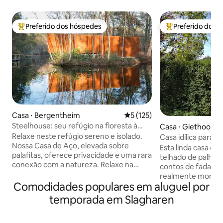
Preferido dos hóspedes
Preferido dos 
Entre os melhores preferidos dos hóspedes
Entre os melhore
Casa ⋅ Bergentheim
5 de uma avaliação média de 
5 (125)
Steelhouse: seu refúgio na floresta à
Casa ⋅ Giethoorn
beira do lago
Relaxe neste refúgio sereno e isolado.
Casa idílica para 
Nossa Casa de Aço, elevada sobre
Esta linda casa d
palafitas, oferece privacidade e uma rara
telhado de palha 
conexão com a natureza. Relaxe na
contos de fadas! 
sauna para um retiro tranquilo. Em seu
realmente morass
ponto mais alto sobre a água, uma área
Comodidades populares em aluguel por
Giethoorn. (Norte) Os barcos podem s
de estar com um fogão a lenha de 360º
alugados dos vizin
temporada em Slagharen
mantém você aconchegante. Aproveite
podem ser encont
as noites de cinema com um beamer e
minutos a pé. É aqui que Giethoorn se
alto-falante para entretenimento extra.