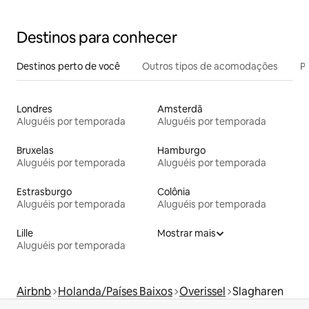
hidromassagem e sauna em Vechtdal
Destinos para conhecer
Destinos perto de você
Outros tipos de acomodações
Pr
Londres
Amsterdã
Aluguéis por temporada
Aluguéis por temporada
Bruxelas
Hamburgo
Aluguéis por temporada
Aluguéis por temporada
Estrasburgo
Colônia
Aluguéis por temporada
Aluguéis por temporada
Lille
Mostrar mais
Aluguéis por temporada
Airbnb
Holanda/Países Baixos
Overissel
Slagharen