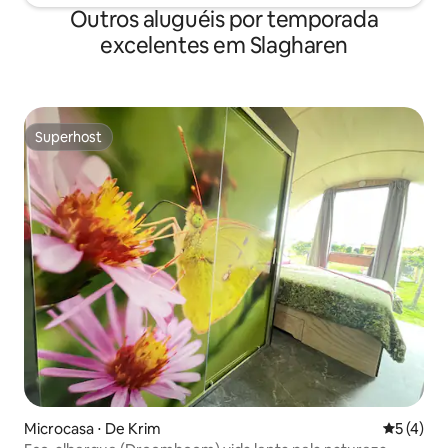
Outros aluguéis por temporada
excelentes em Slagharen
Superhost
Superhost
Microcasa ⋅ De Krim
5 de uma 
5 (4)