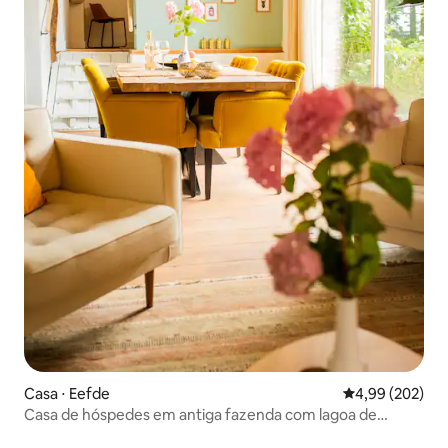
Casa ⋅ Eefde
4,99 de uma ava
4,99 (202)
Casa de hóspedes em antiga fazenda com lagoa de
natação