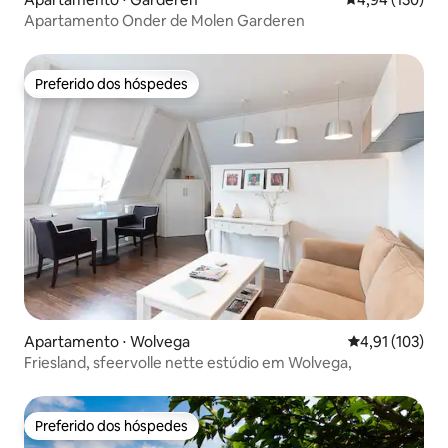
Apartamento Onder de Molen Garderen
Preferido dos hóspedes
Preferido dos hóspedes
Apartamento ⋅ Wolvega
4,91 de uma av
4,91 (103)
Friesland, sfeervolle nette estúdio em Wolvega,
Preferido dos hóspedes
Preferido dos hóspedes