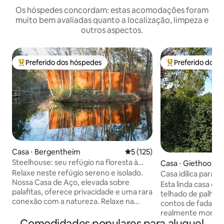
Os hóspedes concordam: estas acomodações foram
muito bem avaliadas quanto a localização, limpeza e
outros aspectos.
Preferido dos hóspedes
Preferido dos 
Entre os melhores preferidos dos hóspedes
Entre os melhore
Casa ⋅ Bergentheim
5 de uma avaliação média de 
5 (125)
Steelhouse: seu refúgio na floresta à
Casa ⋅ Giethoorn
beira do lago
Relaxe neste refúgio sereno e isolado.
Casa idílica para 
Nossa Casa de Aço, elevada sobre
Esta linda casa d
palafitas, oferece privacidade e uma rara
telhado de palha 
conexão com a natureza. Relaxe na
contos de fadas! 
sauna para um retiro tranquilo. Em seu
realmente morass
ponto mais alto sobre a água, uma área
Comodidades populares para aluguel
Giethoorn. (Norte) Os barcos podem s