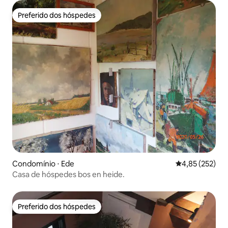
Preferido dos hóspedes
Preferido dos hóspedes
Condomínio ⋅ Ede
4,85 de uma av
4,85 (252)
Casa de hóspedes bos en heide.
Preferido dos hóspedes
Preferido dos hóspedes