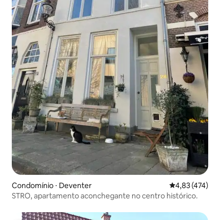
Condomínio ⋅ Deventer
4,83 de uma av
4,83 (474)
STRO, apartamento aconchegante no centro histórico.