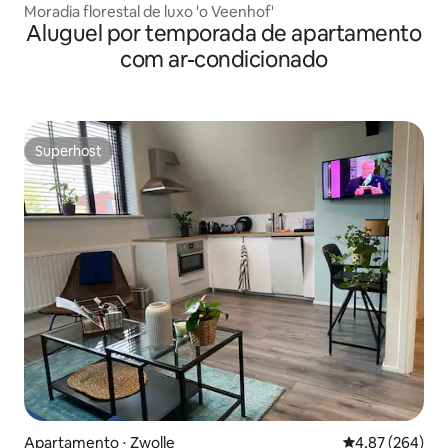
Moradia florestal de luxo 'o Veenhof'
Aluguel por temporada de apartamento
com ar-condicionado
Superhost
Superhost
Apartamento ⋅ Zwolle
4,87 de uma ava
4,87 (264)