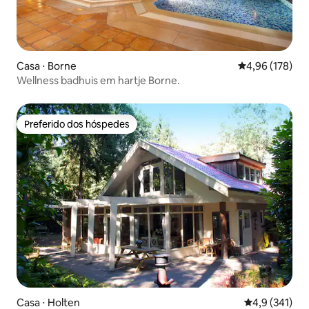
Casa ⋅ Borne
4,96 de uma av
4,96 (178)
Wellness badhuis em hartje Borne.
Preferido dos hóspedes
Preferido dos hóspedes
Casa ⋅ Holten
4,9 de uma av
4,9 (341)