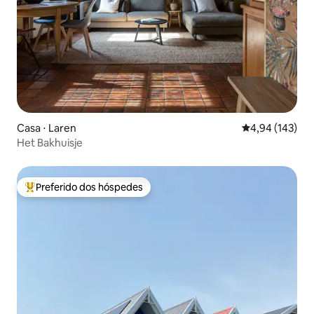
Casa ⋅ Laren
4,94 de uma av
4,94 (143)
Het Bakhuisje
Preferido dos hóspedes
Entre os melhores preferidos dos hóspedes