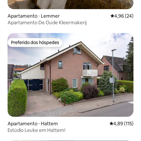
Apartamento ⋅ Lemmer
4,96 de uma a
4,96 (24)
Apartamento De Oude Kleermakerij
Preferido dos hóspedes
Preferido dos hóspedes
Apartamento ⋅ Hattem
4,89 de uma av
4,89 (115)
Estúdio Leuke em Hattem!