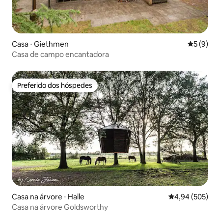
Casa ⋅ Giethmen
5 de uma 
5 (9)
Casa de campo encantadora
Preferido dos hóspedes
Preferido dos hóspedes
Casa na árvore ⋅ Halle
4,94 de uma ava
4,94 (505)
Casa na árvore Goldsworthy