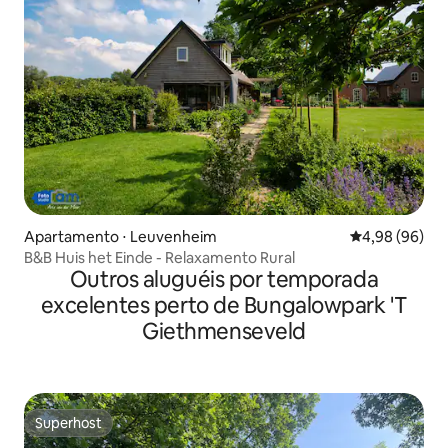
Apartamento ⋅ Leuvenheim
4,98 de uma av
4,98 (96)
B&B Huis het Einde - Relaxamento Rural
Outros aluguéis por temporada
excelentes perto de Bungalowpark 'T
Giethmenseveld
Superhost
Superhost