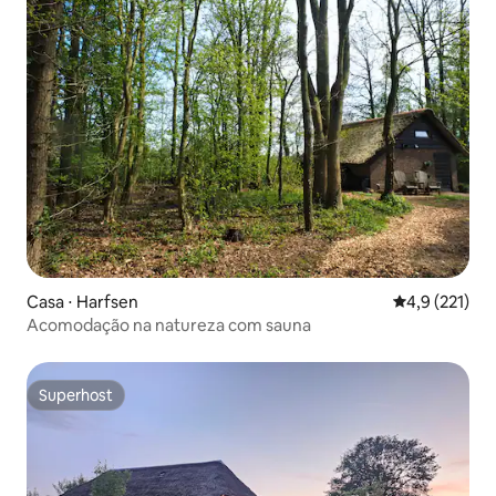
Casa ⋅ Harfsen
4,9 de uma av
4,9 (221)
Acomodação na natureza com sauna
Superhost
Superhost