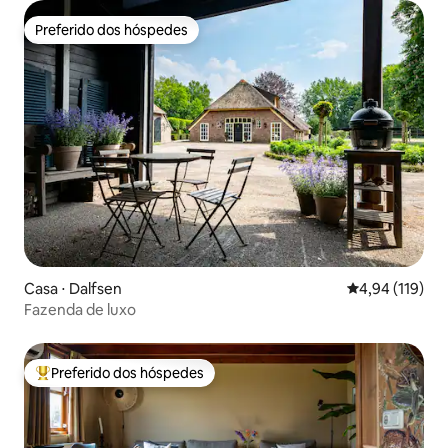
Preferido dos hóspedes
Preferido dos hóspedes
Casa ⋅ Dalfsen
4,94 de uma av
4,94 (119)
Fazenda de luxo
Preferido dos hóspedes
Entre os melhores preferidos dos hóspedes