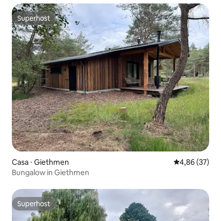
Superhost
Superhost
Casa ⋅ Giethmen
4,86 de uma a
4,86 (37)
Bungalow in Giethmen
Superhost
Superhost