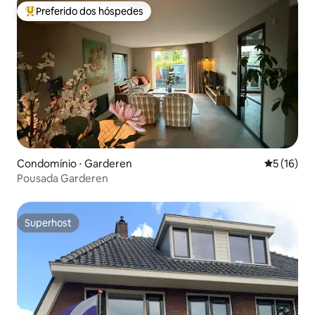
Preferido dos hóspedes
Entre os melhores preferidos dos hóspedes
Condomínio ⋅ Garderen
5 de uma a
5 (16)
Pousada Garderen
Superhost
Superhost