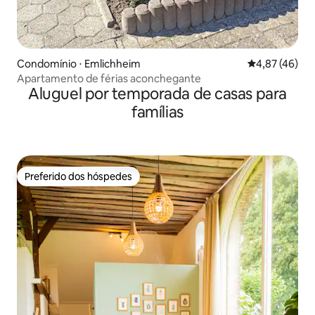
Condomínio ⋅ Emlichheim
4,87 de uma a
4,87 (46)
Apartamento de férias aconchegante
Aluguel por temporada de casas para
famílias
Preferido dos hóspedes
Preferido dos hóspedes