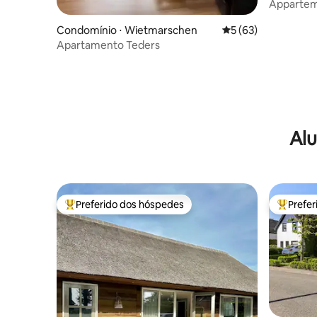
Appartem
Condomínio ⋅ Wietmarschen
5 de uma avaliação 
5 (63)
Apartamento Teders
Alu
Preferido dos hóspedes
Prefe
Entre os melhores preferidos dos hóspedes
Entre os