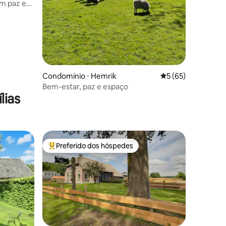
Condomínio ⋅ Hemrik
5 de uma avaliação
5 (65)
Bem-estar, paz e espaço
lias
Preferido dos hóspedes
Entre os melhores preferidos dos hóspedes