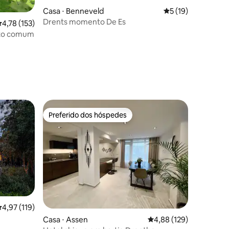
ções
Casa ⋅ Benneveld
5 de uma avaliação
5 (19)
Drents momento De Es
,78 de uma avaliação média de 5, 153 avaliações
4,78 (153)
ito comum
Preferido dos hóspedes
os hóspedes
Preferido dos hóspedes
ções
,97 de uma avaliação média de 5, 119 avaliações
4,97 (119)
Casa ⋅ Assen
4,88 de uma avaliação 
4,88 (129)