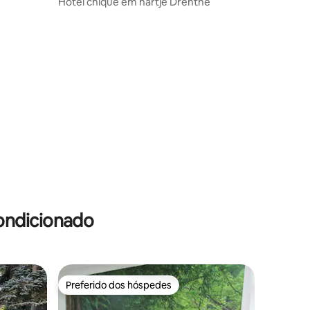
Hotel chique em hartje Drenthe
ondicionado
Preferido dos hóspedes
Preferido dos hóspedes