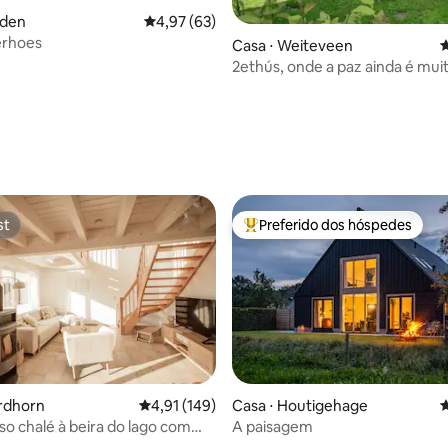
lden
4,97 de uma avaliação média de 5, 63 avalia
4,97 (63)
erhoes
Casa ⋅ Weiteveen
4
2ethús, onde a paz ainda é mu
édia de 5, 142 avaliações
st
Preferido dos hóspedes
st
Entre os melhores preferidos d
rdhorn
4,91 de uma avaliação média de 5, 149 avalia
4,91 (149)
Casa ⋅ Houtigehage
4
so chalé à beira do lago com
A paisagem
rdim e canoa