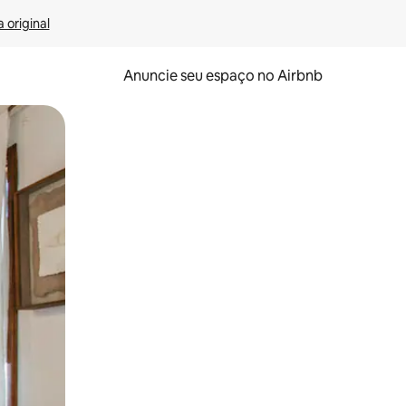
 original
Anuncie seu espaço no Airbnb
 deslizando o dedo na tela.