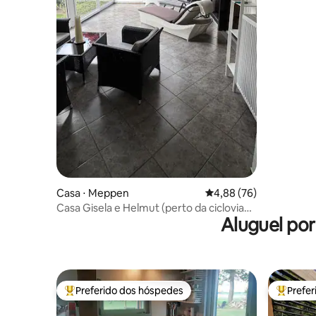
Casa ⋅ Meppen
4,88 de uma avaliação 
4,88 (76)
Casa Gisela e Helmut (perto da ciclovia
Aluguel po
do Ems)
Preferido dos hóspedes
Prefe
Entre os melhores preferidos dos hóspedes
Entre os