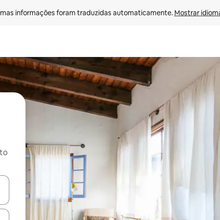
mas informações foram traduzidas automaticamente. 
Mostrar idioma
ito
ore-os usando as seta para cima e para baixo do teclado ou tocando e