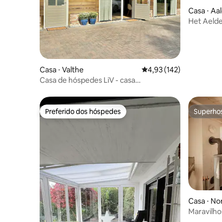
Casa ⋅ Aa
Het Aeld
Casa ⋅ Valthe
4,93 de uma avaliação m
4,93 (142)
Casa de hóspedes LiV - casa
independente com telhado de palha
Preferido dos hóspedes
Superho
Preferido dos hóspedes
Superho
Casa ⋅ No
Maravilho
sauna, ja