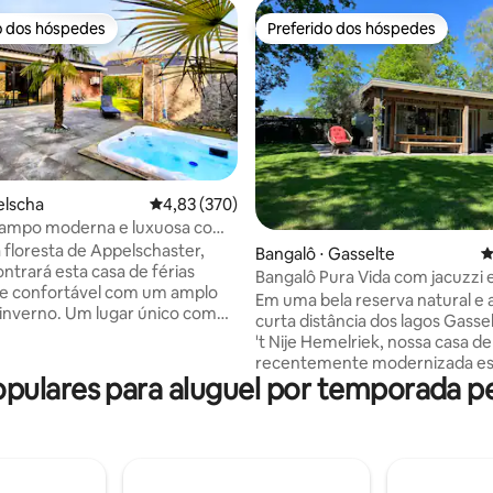
o dos hóspedes
Preferido dos hóspedes
o dos hóspedes
Preferido dos hóspedes
elscha
4,83 de uma avaliação média de 5, 370 avalia
4,83 (370)
campo moderna e luxuosa com
édia de 5, 125 avaliações
inverno, bar e jacuzzi
a floresta de Appelschaster,
Bangalô ⋅ Gasselte
4
ntrará esta casa de férias
Bangalô Pura Vida com jacuzzi
e confortável com um amplo
natural
Em uma bela reserva natural e
 inverno. Um lugar único com
curta distância dos lagos Gassel
 comodidades. A acomodação
't Nije Hemelriek, nossa casa de
pada com cozinha espaçosa
recentemente modernizada es
louça, cafeteira e microondas
ulares para aluguel por temporada pe
localizada em um parque de ba
o. A acomodação tem
tranquilo e oferece muita priv
to sob o piso, ar
com áreas ensolaradas e somb
ado, bar com torneira e camas
Para relaxar, há um jacuzzi d
g. Excelente áudio e TV está
para 3 pessoas sob a varanda. 
l com Netflix. Além disso, uma
para a nossa casa é de € 250. A área é