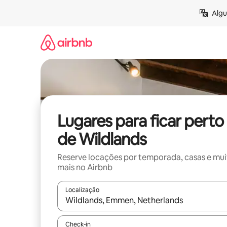
Pular
Algu
para
o
conteúdo
Lugares para ficar perto
de Wildlands
Reserve locações por temporada, casas e mu
mais no Airbnb
Localização
Quando os resultados estiverem disponíveis, expl
Check-in