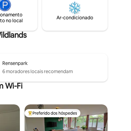
está com menos? Em seguida, envie uma
ilidade,
mensagem antes de fazer uma reserva.
antes de
Limpeza final a um custo adicional, se
ionamento
Ar-condicionado
desejado
to no local
rá
e
ildlands
Rensenpark
6 moradores locais recomendam
 Wi-Fi
Preferido dos hóspedes
os hóspedes
Entre os melhores preferidos dos hóspedes