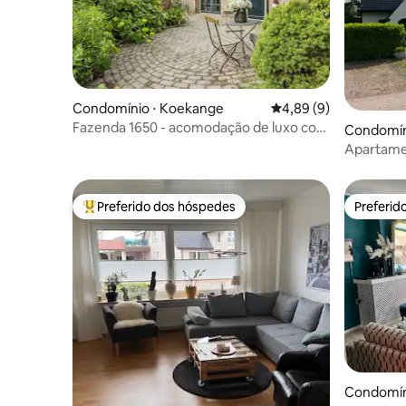
Condomínio ⋅ Koekange
4,89 de uma avaliação
4,89 (9)
Fazenda 1650 - acomodação de luxo com
Condomín
sauna - opção de café da manhã
Apartame
área arbo
Preferido dos hóspedes
Preferid
Entre os melhores preferidos dos hóspedes
Preferid
Condomín