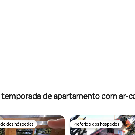
média de 5, 76 avaliações
r temporada de apartamento com ar-c
rido dos hóspedes
Preferido dos hóspedes
 melhores preferidos dos hóspedes
Preferido dos hóspedes