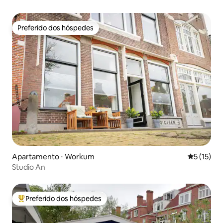
Preferido dos hóspedes
Preferido dos hóspedes
Apartamento ⋅ Workum
5 de uma a
5 (15)
Studio An
Preferido dos hóspedes
Entre os melhores preferidos dos hóspedes