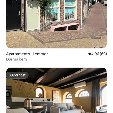
Apartamento ⋅ Lemmer
4,96 de uma av
4,96 (69)
Durma bem
Superhost
Superhost