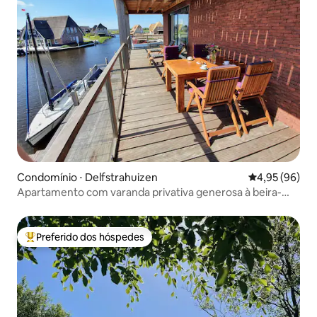
Condomínio ⋅ Delfstrahuizen
4,95 de uma a
4,95 (96)
Apartamento com varanda privativa generosa à beira-
mar
Preferido dos hóspedes
Entre os melhores preferidos dos hóspedes