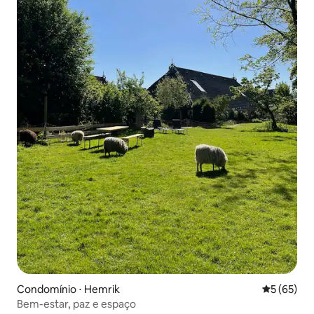
Condomínio ⋅ Hemrik
5 de uma a
5 (65)
Bem-estar, paz e espaço