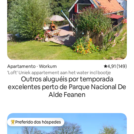
Apartamento ⋅ Workum
4,91 de uma av
4,91 (149)
'Loft' Uniek appartement aan het water incl bootje
Outros aluguéis por temporada
excelentes perto de Parque Nacional De
Alde Feanen
Preferido dos hóspedes
Entre os melhores preferidos dos hóspedes