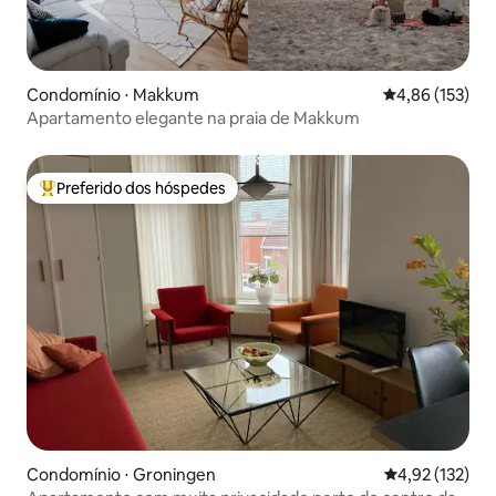
Condomínio ⋅ Makkum
4,86 de uma av
4,86 (153)
Apartamento elegante na praia de Makkum
Preferido dos hóspedes
Entre os melhores preferidos dos hóspedes
Condomínio ⋅ Groningen
4,92 de uma av
4,92 (132)