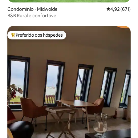
Condomínio ⋅ Midwolde
4,92 de uma av
4,92 (671)
B&B Rural e confortável
Preferido dos hóspedes
Entre os melhores preferidos dos hóspedes