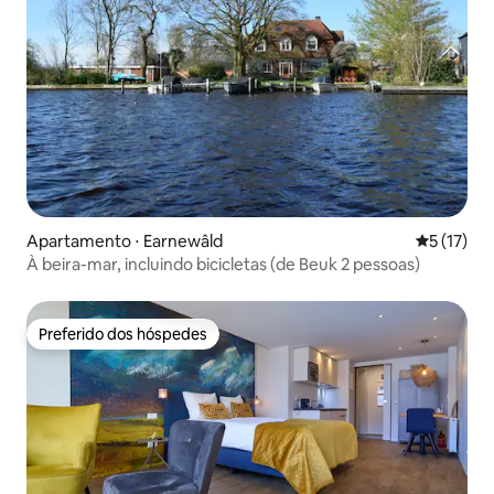
Apartamento ⋅ Earnewâld
5 de uma a
5 (17)
À beira-mar, incluindo bicicletas (de Beuk 2 pessoas)
Preferido dos hóspedes
Preferido dos hóspedes