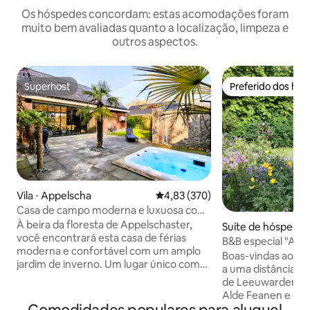
Os hóspedes concordam: estas acomodações foram
muito bem avaliadas quanto a localização, limpeza e
outros aspectos.
Superhost
Preferido dos hó
Superhost
Preferido dos hó
Vila ⋅ Appelscha
4,83 de uma avaliação média de 
4,83 (370)
Casa de campo moderna e luxuosa com
jardim de inverno, bar e jacuzzi
À beira da floresta de Appelschaster,
Suíte de hóspedes
você encontrará esta casa de férias
B&B especial "A Sé
moderna e confortável com um amplo
Boas-vindas ao Fri
jardim de inverno. Um lugar único com
a uma distância per
todas as comodidades. A acomodação
de Leeuwarden, d
está equipada com cozinha espaçosa
Alde Feanen e da v
com lava-louça, cafeteira e microondas
aquáticos de Gro