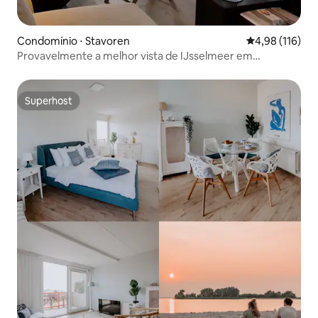
Condomínio ⋅ Stavoren
4,98 de uma av
4,98 (116)
Provavelmente a melhor vista de IJsselmeer em
Friesland!
Superhost
Superhost