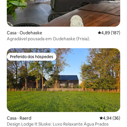
Casa ⋅ Oudehaske
4,89 de uma av
4,89 (187)
Agradável pousada em Oudehaske (Frisia).
Preferido dos hóspedes
Preferido dos hóspedes
Casa ⋅ Raerd
4,94 de uma a
4,94 (36)
Design Lodge It Sluske: Luxo Relaxante Água Prados