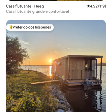
Casa flutuante ⋅ Heeg
4,92 de uma av
4,92 (119)
Casa flutuante grande e confortável
Preferido dos hóspedes
Entre os melhores preferidos dos hóspedes