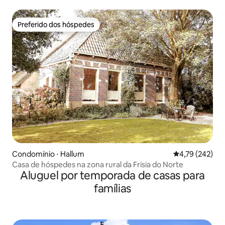
Preferido dos hóspedes
Preferido dos hóspedes
Condomínio ⋅ Hallum
4,79 de uma av
4,79 (242)
Casa de hóspedes na zona rural da Frísia do Norte
Aluguel por temporada de casas para
famílias