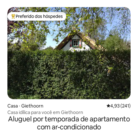
Preferido dos hóspedes
Entre os melhores preferidos dos hóspedes
Casa ⋅ Giethoorn
4,93 de uma av
4,93 (241)
Casa idílica para você em Giethoorn
Aluguel por temporada de apartamento
com ar-condicionado