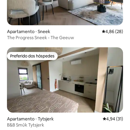
Apartamento ⋅ Sneek
4,86 de uma a
4,86 (28)
The Progress Sneek - The Geeuw
Preferido dos hóspedes
Preferido dos hóspedes
Apartamento ⋅ Tytsjerk
4,94 de uma a
4,94 (31)
B&B Smûk Tytsjerk