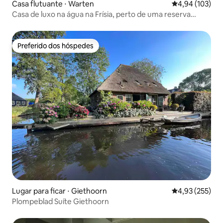
Casa flutuante ⋅ Warten
4,94 de uma av
4,94 (103)
Casa de luxo na água na Frísia, perto de uma reserva
natural
Preferido dos hóspedes
Preferido dos hóspedes
Lugar para ficar ⋅ Giethoorn
4,93 de uma av
4,93 (255)
Plompeblad Suíte Giethoorn