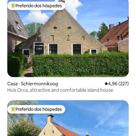
Preferido dos hóspedes
Entre os melhores preferidos dos hóspedes
Casa ⋅ Schiermonnikoog
4,96 de uma av
4,96 (227)
Huis Orca, attractive and comfortable island house
Preferido dos hóspedes
Entre os melhores preferidos dos hóspedes