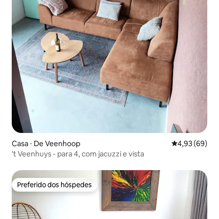
Casa ⋅ De Veenhoop
4,93 de uma a
4,93 (69)
't Veenhuys - para 4, com jacuzzi e vista
Preferido dos hóspedes
Preferido dos hóspedes