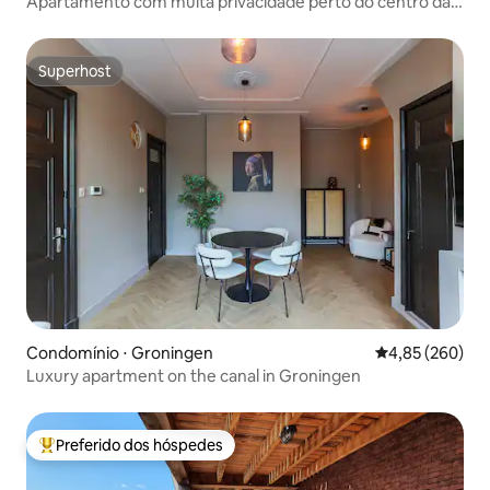
Apartamento com muita privacidade perto do centro da
cidade
Superhost
Superhost
Condomínio ⋅ Groningen
4,85 de uma ava
4,85 (260)
Luxury apartment on the canal in Groningen
Preferido dos hóspedes
Entre os melhores preferidos dos hóspedes