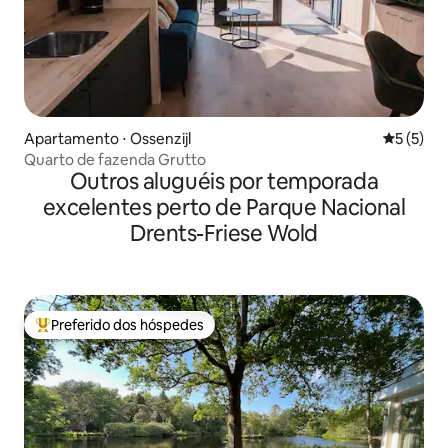
Apartamento ⋅ Ossenzijl
5 de uma 
5 (5)
Quarto de fazenda Grutto
Outros aluguéis por temporada
excelentes perto de Parque Nacional
Drents-Friese Wold
Preferido dos hóspedes
Entre os melhores preferidos dos hóspedes