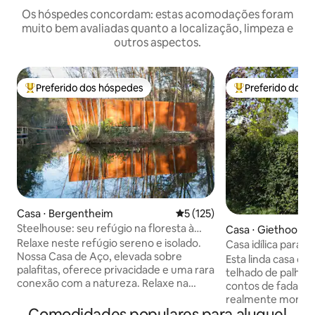
Os hóspedes concordam: estas acomodações foram
muito bem avaliadas quanto a localização, limpeza e
outros aspectos.
Preferido dos hóspedes
Preferido dos 
Entre os melhores preferidos dos hóspedes
Entre os melhore
Casa ⋅ Bergentheim
5 de uma avaliação média de 
5 (125)
Steelhouse: seu refúgio na floresta à
Casa ⋅ Giethoorn
beira do lago
Relaxe neste refúgio sereno e isolado.
Casa idílica para 
Nossa Casa de Aço, elevada sobre
Esta linda casa d
palafitas, oferece privacidade e uma rara
telhado de palha 
conexão com a natureza. Relaxe na
contos de fadas! 
sauna para um retiro tranquilo. Em seu
realmente morass
ponto mais alto sobre a água, uma área
Comodidades populares para aluguel
Giethoorn. (Norte) Os barcos podem s