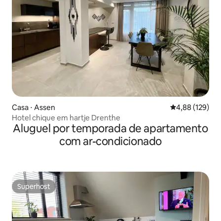
Casa ⋅ Assen
4,88 de uma av
4,88 (129)
Hotel chique em hartje Drenthe
Aluguel por temporada de apartamento
com ar-condicionado
Superhost
Superhost