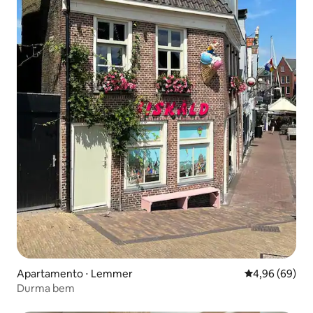
Apartamento ⋅ Lemmer
4,96 de uma av
4,96 (69)
Durma bem