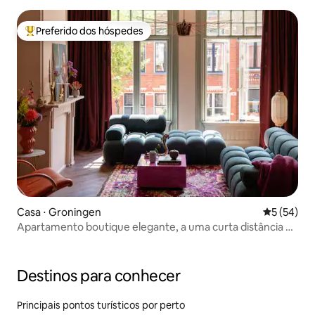
Preferido dos hóspedes
Entre os melhores preferidos dos hóspedes
Casa ⋅ Groningen
5 de uma a
5 (54)
Apartamento boutique elegante, a uma curta distância do
centro
Destinos para conhecer
Principais pontos turísticos por perto