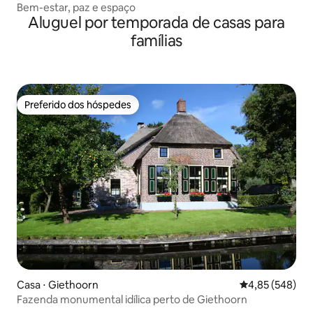
Bem-estar, paz e espaço
Aluguel por temporada de casas para
famílias
Preferido dos hóspedes
Preferido dos hóspedes
Casa ⋅ Giethoorn
4,85 de uma ava
4,85 (548)
Fazenda monumental idílica perto de Giethoorn