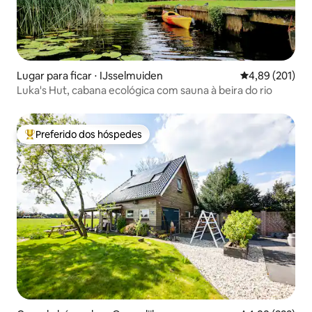
Lugar para ficar ⋅ IJsselmuiden
4,89 de uma av
4,89 (201)
Luka's Hut, cabana ecológica com sauna à beira do rio
Preferido dos hóspedes
Entre os melhores preferidos dos hóspedes