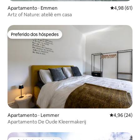
Apartamento ⋅ Emmen
4,98 de uma a
4,98 (61)
Artz of Nature: ateliê em casa
Preferido dos hóspedes
Preferido dos hóspedes
Apartamento ⋅ Lemmer
4,96 de uma a
4,96 (24)
Apartamento De Oude Kleermakerij