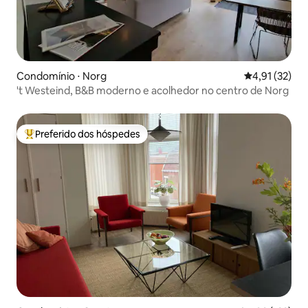
Condomínio ⋅ Norg
4,91 de uma a
4,91 (32)
't Westeind, B&B moderno e acolhedor no centro de Norg
Preferido dos hóspedes
Entre os melhores preferidos dos hóspedes