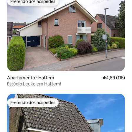
Preferido dos hóspedes
Preferido dos hóspedes
Apartamento ⋅ Hattem
4,89 de uma av
4,89 (115)
Estúdio Leuke em Hattem!
Preferido dos hóspedes
Preferido dos hóspedes