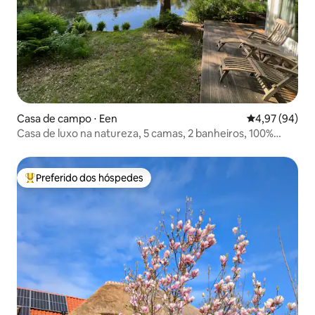
Casa de campo ⋅ Een
4,97 de uma a
4,97 (94)
Casa de luxo na natureza, 5 camas, 2 banheiros, 100%
relaxante
Preferido dos hóspedes
Entre os melhores preferidos dos hóspedes