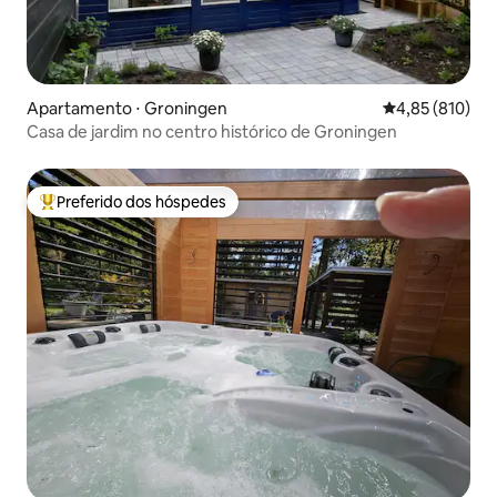
Apartamento ⋅ Groningen
4,85 de uma av
4,85 (810)
Casa de jardim no centro histórico de Groningen
Preferido dos hóspedes
Entre os melhores preferidos dos hóspedes