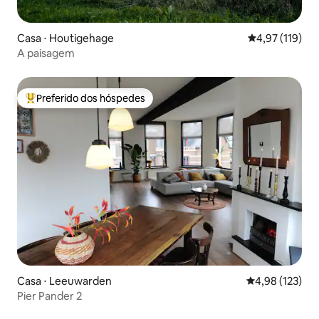
Casa ⋅ Houtigehage
4,97 de uma av
4,97 (119)
A paisagem
Preferido dos hóspedes
Entre os melhores preferidos dos hóspedes
Casa ⋅ Leeuwarden
4,98 de uma av
4,98 (123)
Pier Pander 2