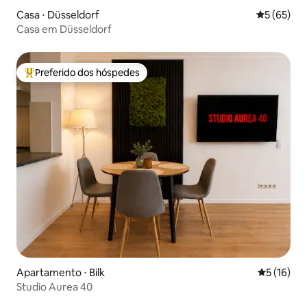
Casa ⋅ Düsseldorf
5 de uma a
5 (65)
Casa em Düsseldorf
Preferido dos hóspedes
Entre os melhores preferidos dos hóspedes
Apartamento ⋅ Bilk
5 de uma a
5 (16)
Studio Aurea 40