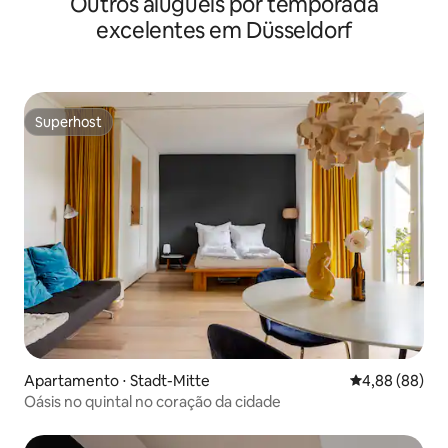
Outros aluguéis por temporada
excelentes em Düsseldorf
Superhost
Superhost
Apartamento ⋅ Stadt-Mitte
4,88 de uma av
4,88 (88)
Oásis no quintal no coração da cidade