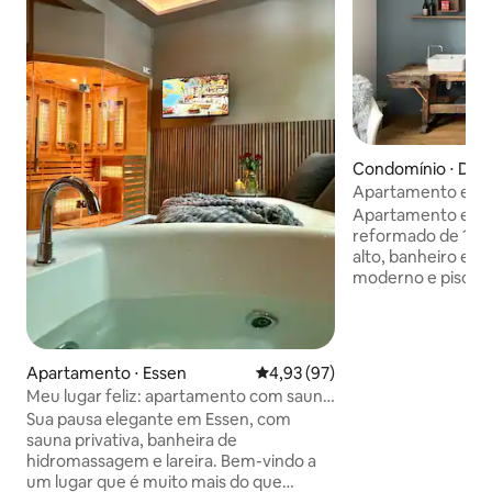
Condomínio ⋅ Düs
Apartamento em F
Apartamento em p
reformado de 1910,
alto, banheiro esp
moderno e piso de
apartamento está 
animado de Flinge
número de cafés, 
pequenas lojas na
Apartamento ⋅ Essen
4,93 de uma avaliação média de
4,93 (97)
parada de bonde m
Meu lugar feliz: apartamento com sauna
cerca de 150 metro
e hidromassagem
Sua pausa elegante em Essen, com
Fazemos parte do 
sauna privativa, banheira de
portanto, a regul
hidromassagem e lareira. Bem-vindo a
estacionamento res
um lugar que é muito mais do que
nós. Se você estiv