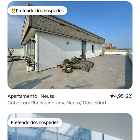
Preferido dos hóspedes
Entre os melhores preferidos dos hóspedes
Apartamento ⋅ Neuss
4,95 de uma a
4,95 (22)
Cobertura Rheinpanorama Neuss/ Düsseldorf
Preferido dos hóspedes
Preferido dos hóspedes