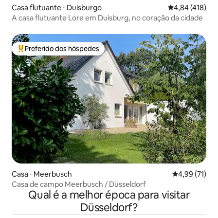
Casa flutuante ⋅ Duisburgo
4,84 de uma av
4,84 (418)
A casa flutuante Lore em Duisburg, no coração da cidade
Preferido dos hóspedes
Entre os melhores preferidos dos hóspedes
Casa ⋅ Meerbusch
4,99 de uma a
4,99 (71)
Casa de campo Meerbusch / Düsseldorf
Qual é a melhor época para visitar
Düsseldorf?