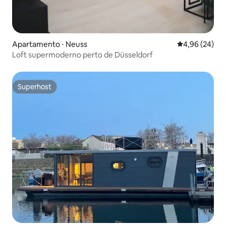
Apartamento ⋅ Neuss
4,96 de uma a
4,96 (24)
Loft supermoderno perto de Düsseldorf
Superhost
Superhost