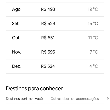
Ago.
R$ 493
19 °C
Set.
R$ 529
15 °C
Out.
R$ 651
11 °C
Nov.
R$ 595
7 °C
Dez.
R$ 524
4 °C
Destinos para conhecer
Destinos perto de você
Outros tipos de acomodações
Pr