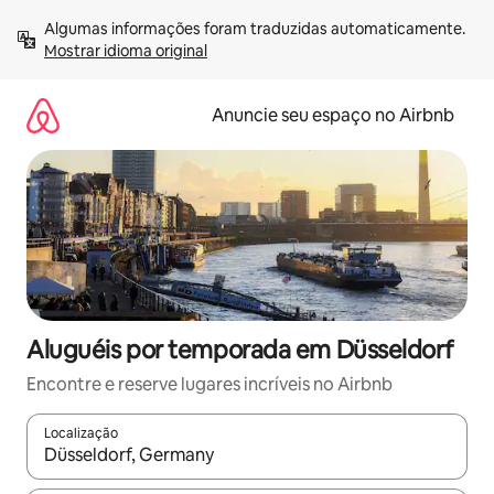
Pular
Algumas informações foram traduzidas automaticamente. 
para
Mostrar idioma original
o
conteúdo
Anuncie seu espaço no Airbnb
Aluguéis por temporada em Düsseldorf
Encontre e reserve lugares incríveis no Airbnb
Localização
Quando os resultados estiverem disponíveis, explore-os usando