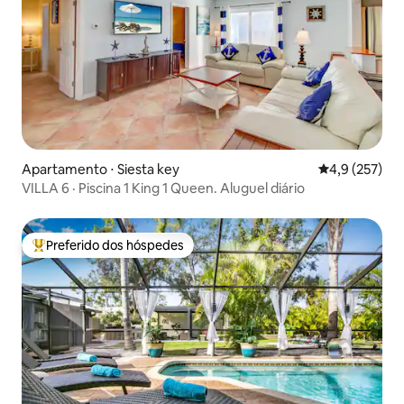
Apartamento ⋅ Siesta key
4,9 de uma av
4,9 (257)
VILLA 6 · Piscina 1 King 1 Queen. Aluguel diário
Preferido dos hóspedes
Entre os melhores preferidos dos hóspedes