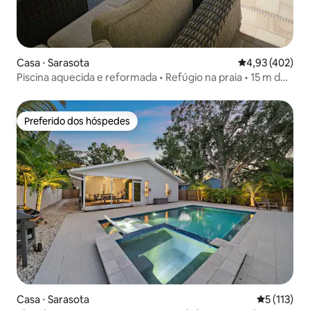
Casa ⋅ Sarasota
4,93 de uma av
4,93 (402)
Piscina aquecida e reformada • Refúgio na praia • 15 m de
Siesta
Preferido dos hóspedes
Preferido dos hóspedes
Casa ⋅ Sarasota
5 de uma av
5 (113)