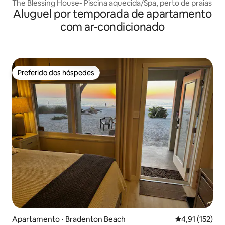
The Blessing House- Piscina aquecida/Spa, perto de praias
Aluguel por temporada de apartamento
com ar-condicionado
Preferido dos hóspedes
Preferido dos hóspedes
Apartamento ⋅ Bradenton Beach
4,91 de uma av
4,91 (152)