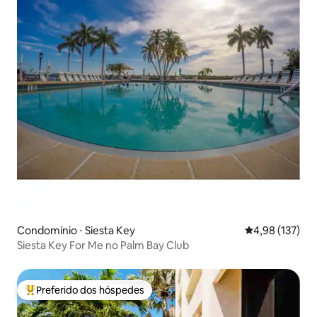
Condomínio ⋅ Siesta Key
4,98 de uma av
4,98 (137)
Siesta Key For Me no Palm Bay Club
Preferido dos hóspedes
Entre os melhores preferidos dos hóspedes