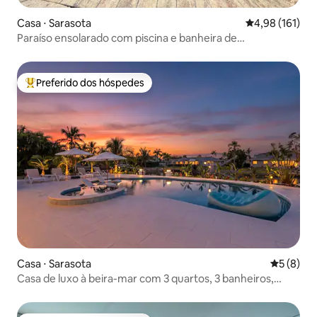
Casa ⋅ Sarasota
4,98 de uma av
4,98 (161)
Paraíso ensolarado com piscina e banheira de
hidromassagem a 5 min de Siesta Key!
Preferido dos hóspedes
Entre os melhores preferidos dos hóspedes
Casa ⋅ Sarasota
5 de uma 
5 (8)
Casa de luxo à beira-mar com 3 quartos, 3 banheiros,
piscina e acesso a barco