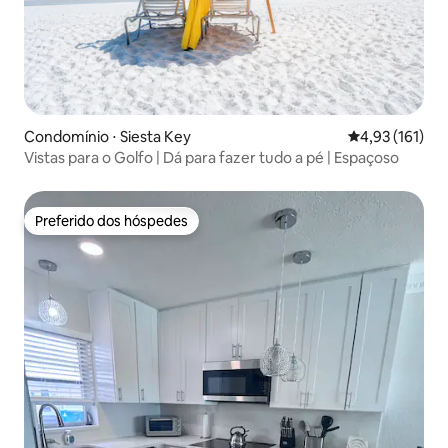
Condomínio ⋅ Siesta Key
4,93 de uma av
4,93 (161)
Vistas para o Golfo | Dá para fazer tudo a pé | Espaçoso
Preferido dos hóspedes
Preferido dos hóspedes