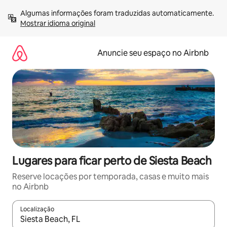
Pular
Algumas informações foram traduzidas automaticamente. 
para
Mostrar idioma original
o
conteúdo
Anuncie seu espaço no Airbnb
Lugares para ficar perto de Siesta Beach
Reserve locações por temporada, casas e muito mais
no Airbnb
Localização
Quando os resultados estiverem disponíveis, explore-os usando