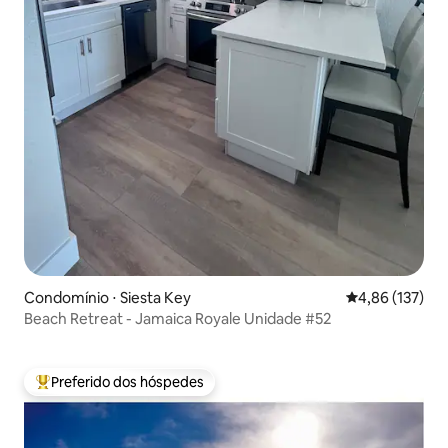
Condomínio ⋅ Siesta Key
4,86 de uma av
4,86 (137)
Beach Retreat - Jamaica Royale Unidade #52
Preferido dos hóspedes
Entre os melhores preferidos dos hóspedes