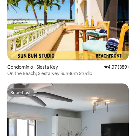
Condomínio ⋅ Siesta Key
4,97 de uma ava
4,97 (389)
On the Beach; Siesta Key SunBum Studio
Superhost
Superhost