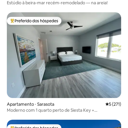
Estúdio à beira-mar recém-remodelado — na areia!
Preferido dos hóspedes
Entre os melhores preferidos dos hóspedes
Apartamento ⋅ Sarasota
5 de uma av
5 (271)
Moderno com 1 quarto perto de Siesta Key +
estacionamento privativo