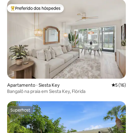
Preferido dos hóspedes
Entre os melhores preferidos dos hóspedes
Apartamento ⋅ Siesta Key
5 de uma a
5 (16)
Bangalô na praia em Siesta Key, Flórida
Superhost
Superhost