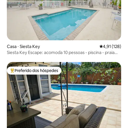
Casa ⋅ Siesta Key
4,91 de uma av
4,91 (128)
Siesta Key Escape: acomoda 10 pessoas - piscina - praia
fechada!
Preferido dos hóspedes
Entre os melhores preferidos dos hóspedes