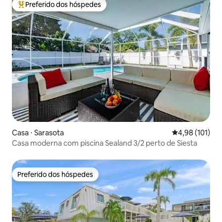
Preferido dos hóspedes
Entre os melhores preferidos dos hóspedes
Casa ⋅ Sarasota
4,98 de uma av
4,98 (101)
Casa moderna com piscina Sealand 3/2 perto de Siesta
Preferido dos hóspedes
Preferido dos hóspedes