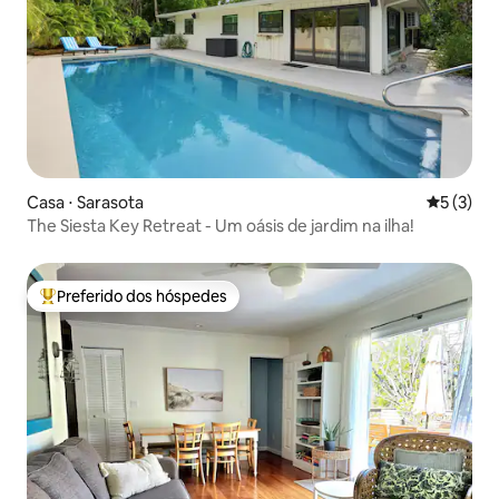
Casa ⋅ Sarasota
5 de uma 
5 (3)
The Siesta Key Retreat - Um oásis de jardim na ilha!
Preferido dos hóspedes
Entre os melhores preferidos dos hóspedes