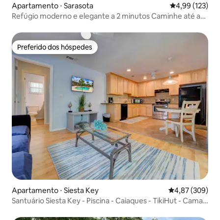
Apartamento ⋅ Sarasota
4,99 de uma av
4,99 (123)
Refúgio moderno e elegante a 2 minutos Caminhe até a
praia e a vila
Preferido dos hóspedes
Preferido dos hóspedes
Apartamento ⋅ Siesta Key
4,87 de uma ava
4,87 (309)
Santuário Siesta Key - Piscina - Caiaques - TikiHut - Cama
king size