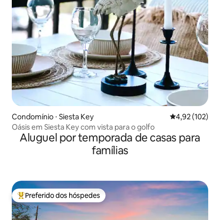
Condomínio ⋅ Siesta Key
4,92 de uma av
4,92 (102)
Oásis em Siesta Key com vista para o golfo
Aluguel por temporada de casas para
famílias
Preferido dos hóspedes
Entre os melhores preferidos dos hóspedes