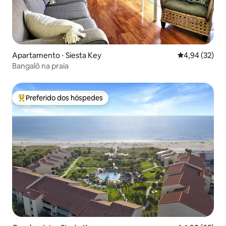
Apartamento ⋅ Siesta Key
4,94 de uma a
4,94 (32)
Bangalô na praia
Preferido dos hóspedes
Entre os melhores preferidos dos hóspedes