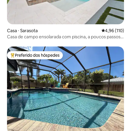
Casa ⋅ Sarasota
4,96 de uma av
4,96 (110)
Casa de campo ensolarada com piscina, a poucos passos
da praia
Preferido dos hóspedes
Entre os melhores preferidos dos hóspedes