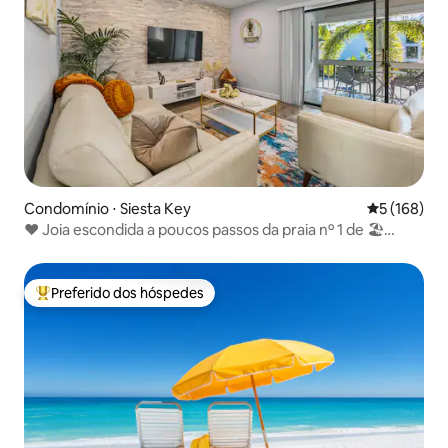
Condomínio ⋅ Siesta Key
5 de uma av
5 (168)
❤️ Joia escondida a poucos passos da praia nº 1 de 🏖
Siesta Key
Preferido dos hóspedes
Entre os melhores preferidos dos hóspedes