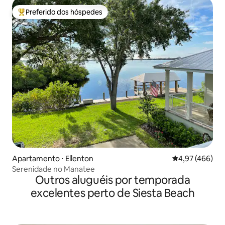
Preferido dos hóspedes
Entre os melhores preferidos dos hóspedes
Apartamento ⋅ Ellenton
4,97 de uma av
4,97 (466)
Serenidade no Manatee
Outros aluguéis por temporada
excelentes perto de Siesta Beach