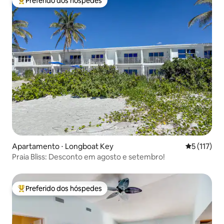
Preferido dos hóspedes
Entre os melhores preferidos dos hóspedes
Apartamento ⋅ Longboat Key
5 de uma av
5 (117)
Praia Bliss: Desconto em agosto e setembro!
Preferido dos hóspedes
Entre os melhores preferidos dos hóspedes