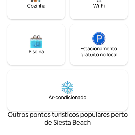
cozinha totalmente equipada. A poucos
de praia, o guarda-
Cozinha
Wi-Fi
minutos de Siesta Key, do Village e do
fornecidos para di
centro de SRQ.
esforço.
Estacionamento
Piscina
gratuito no local
Ar-condicionado
Outros pontos turísticos populares perto
de Siesta Beach