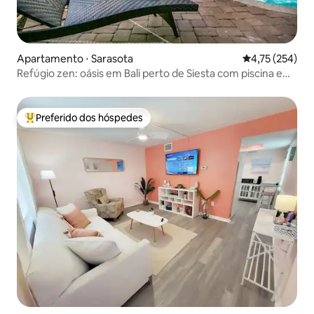
Apartamento ⋅ Sarasota
4,75 de uma av
4,75 (254)
Refúgio zen: oásis em Bali perto de Siesta com piscina e
banheira de hidromassagem
Preferido dos hóspedes
Entre os melhores preferidos dos hóspedes