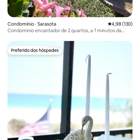
Condomínio ⋅ Sarasota
4,98 de uma av
4,98 (130)
Condomínio encantador de 2 quartos, a 7 minutos da
praia de Siesta
Preferido dos hóspedes
Preferido dos hóspedes