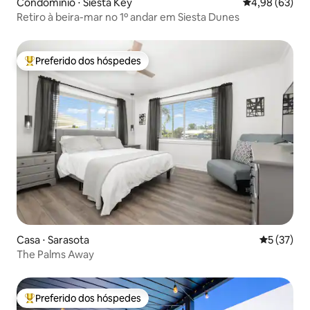
Condomínio ⋅ Siesta Key
4,98 de uma a
4,98 (63)
Retiro à beira-mar no 1º andar em Siesta Dunes
Preferido dos hóspedes
Entre os melhores preferidos dos hóspedes
Casa ⋅ Sarasota
5 de uma a
5 (37)
The Palms Away
Preferido dos hóspedes
Entre os melhores preferidos dos hóspedes