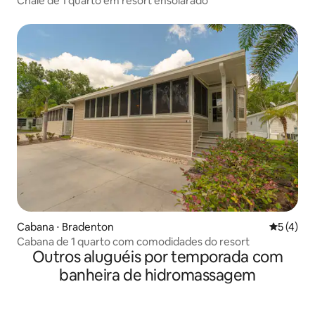
Chalé de 1 quarto em resort ensolarado
Cabana ⋅ Bradenton
5 de uma 
5 (4)
Cabana de 1 quarto com comodidades do resort
Outros aluguéis por temporada com
banheira de hidromassagem