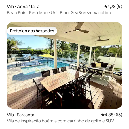
Vila ⋅ Anna Maria
4,78 de uma 
4,78 (9)
Bean Point Residence Unit B por SeaBreeze Vacation
Preferido dos hóspedes
Preferido dos hóspedes
Vila ⋅ Sarasota
4,88 de uma a
4,88 (65)
Vila de inspiração boêmia com carrinho de golfe e SUV