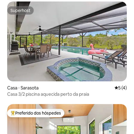
Superhost
Superhost
Casa ⋅ Sarasota
5 de uma 
5 (4)
Casa 3/2 piscina aquecida perto da praia
Preferido dos hóspedes
Entre os melhores preferidos dos hóspedes