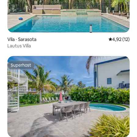
Vila ⋅ Sarasota
4,92 de uma a
4,92 (12)
Lautus Villa
Superhost
Superhost