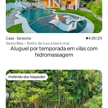
Casa ⋅ Sarasota
4,95 de uma a
4,95 (21)
Siesta Bliss ~ Retiro de luxo à beira-mar
Aluguel por temporada em vilas com
hidromassagem
Preferido dos hóspedes
Preferido dos hóspedes