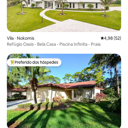
Vila ⋅ Nokomis
4,98 de uma a
4,98 (52)
Refúgio Oasis - Bela Casa - Piscina Infinita - Praia
Preferido dos hóspedes
Entre os melhores preferidos dos hóspedes