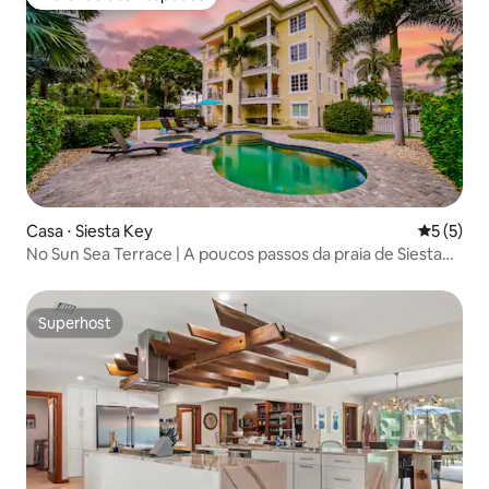
Preferido dos hóspedes
Casa ⋅ Siesta Key
5 de uma 
5 (5)
No Sun Sea Terrace | A poucos passos da praia de Siesta
Key
Superhost
Superhost