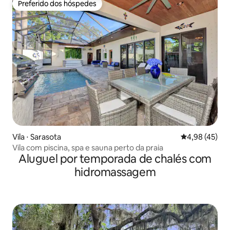
Preferido dos hóspedes
Preferido dos hóspedes
Vila ⋅ Sarasota
4,98 de uma a
4,98 (45)
Vila com piscina, spa e sauna perto da praia
Aluguel por temporada de chalés com
hidromassagem