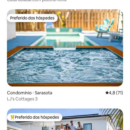
Preferido dos hóspedes
Preferido dos hóspedes
Condomínio ⋅ Sarasota
4,8 de uma a
4,8 (71)
LJ's Cottages 3
Preferido dos hóspedes
Entre os melhores preferidos dos hóspedes