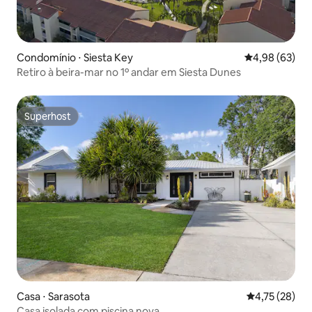
Condomínio ⋅ Siesta Key
4,98 de uma a
4,98 (63)
Retiro à beira-mar no 1º andar em Siesta Dunes
Superhost
Superhost
Casa ⋅ Sarasota
4,75 de uma a
4,75 (28)
Casa isolada com piscina nova