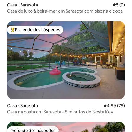
Casa ⋅ Sarasota
5 de uma 
5 (9)
Casa de luxo à beira-mar em Sarasota com piscina e doca
Preferido dos hóspedes
Entre os melhores preferidos dos hóspedes
Casa ⋅ Sarasota
4,99 de uma a
4,99 (79)
Casa na costa em Sarasota - 8 minutos de Siesta Key
Preferido dos hóspedes