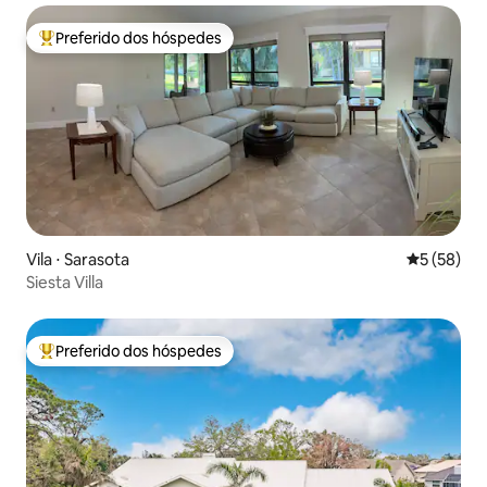
Preferido dos hóspedes
Entre os melhores preferidos dos hóspedes
Vila ⋅ Sarasota
5 de uma a
5 (58)
Siesta Villa
Preferido dos hóspedes
Entre os melhores preferidos dos hóspedes