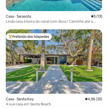
Casa ⋅ Sarasota
5 de uma a
5 (13)
Linda casa à beira do canal com doca | Caminhe até a
praia!
Preferido dos hóspedes
Entre os melhores preferidos dos hóspedes
Casa ⋅ Siesta Key
4,96 de uma a
4,96 (25)
A sua casa em Siesta Beach