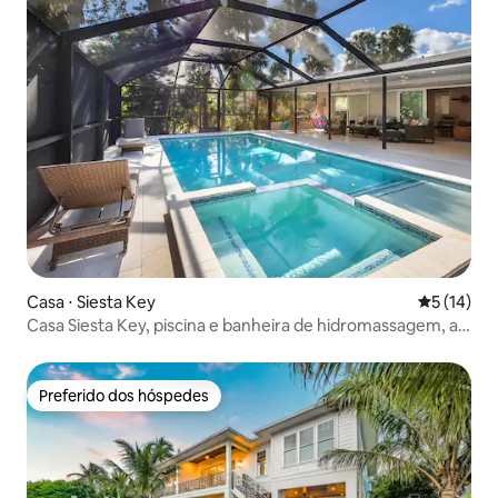
Casa ⋅ Siesta Key
5 de uma a
5 (14)
Casa Siesta Key, piscina e banheira de hidromassagem, a
1,6 km da praia
Preferido dos hóspedes
Preferido dos hóspedes