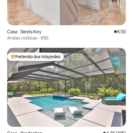
Casa ⋅ Siesta Key
5 de uma 
5 (5)
Areias rústicas - 650
Preferido dos hóspedes
Entre os melhores preferidos dos hóspedes