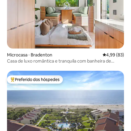
Microcasa ⋅ Bradenton
4,99 de uma a
4,99 (83)
Casa de luxo romântica e tranquila com banheira de
hidromassagem privativa
Preferido dos hóspedes
Entre os melhores preferidos dos hóspedes