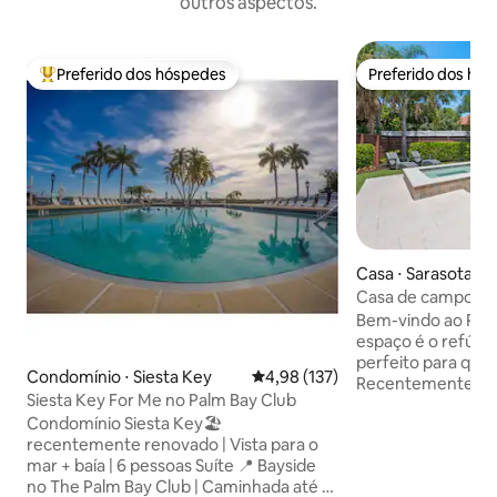
outros aspectos.
Preferido dos hóspedes
Preferido dos hó
Entre os melhores preferidos dos hóspedes
Preferido dos hó
Casa ⋅ Sarasota
Casa de campo ens
a poucos passos da
Bem-vindo ao Pal
espaço é o refúg
perfeito para qua
Condomínio ⋅ Siesta Key
4,98 de uma avaliação média de 
4,98 (137)
Recentemente ren
Siesta Key For Me no Palm Bay Club
um banheiro torna
Condomínio Siesta Key🏖️
perfeito para dois 
recentemente renovado | Vista para o
O quintal privativ
mar + baía | 6 pessoas Suíte 📍 Bayside
piscina com banh
no The Palm Bay Club | Caminhada até a
e uma prateleira p