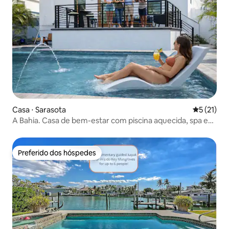
Casa ⋅ Sarasota
5 de uma a
5 (21)
A Bahia. Casa de bem-estar com piscina aquecida, spa e
sauna
Preferido dos hóspedes
Preferido dos hóspedes