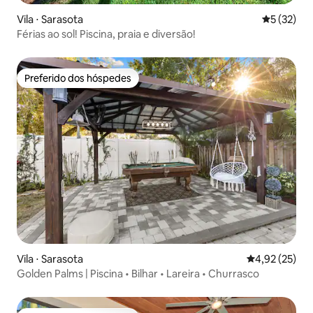
Vila ⋅ Sarasota
5 de uma a
5 (32)
Férias ao sol! Piscina, praia e diversão!
Preferido dos hóspedes
Preferido dos hóspedes
Vila ⋅ Sarasota
4,92 de uma a
4,92 (25)
Golden Palms | Piscina • Bilhar • Lareira • Churrasco