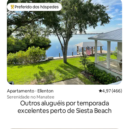
Preferido dos hóspedes
Entre os melhores preferidos dos hóspedes
Apartamento ⋅ Ellenton
4,97 de uma av
4,97 (466)
Serenidade no Manatee
Outros aluguéis por temporada
excelentes perto de Siesta Beach