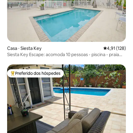
Casa ⋅ Siesta Key
4,91 de uma av
4,91 (128)
Siesta Key Escape: acomoda 10 pessoas - piscina - praia
fechada!
Preferido dos hóspedes
Entre os melhores preferidos dos hóspedes