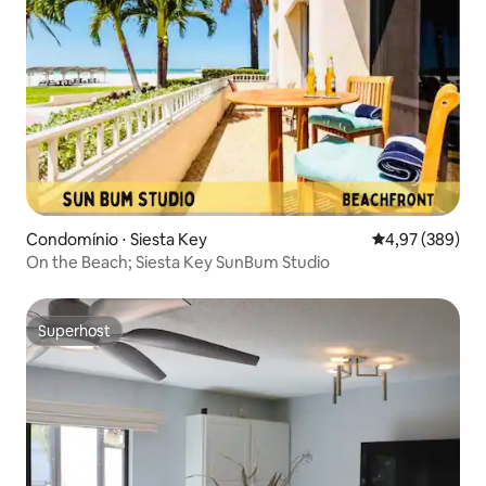
Condomínio ⋅ Siesta Key
4,97 de uma ava
4,97 (389)
On the Beach; Siesta Key SunBum Studio
Superhost
Superhost