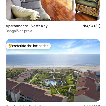
Apartamento ⋅ Siesta Key
4,94 de uma a
4,94 (32)
Bangalô na praia
Preferido dos hóspedes
Entre os melhores preferidos dos hóspedes