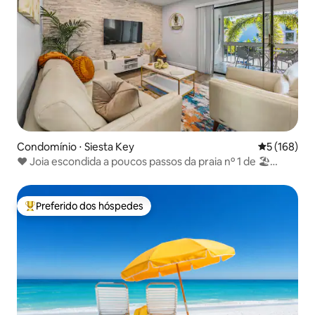
Condomínio ⋅ Siesta Key
5 de uma av
5 (168)
❤️ Joia escondida a poucos passos da praia nº 1 de 🏖
Siesta Key
Preferido dos hóspedes
Entre os melhores preferidos dos hóspedes