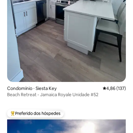
Condomínio ⋅ Siesta Key
4,86 de uma av
4,86 (137)
Beach Retreat - Jamaica Royale Unidade #52
Preferido dos hóspedes
Entre os melhores preferidos dos hóspedes