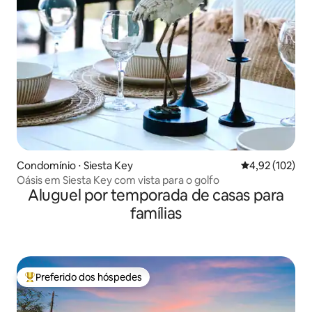
Condomínio ⋅ Siesta Key
4,92 de uma av
4,92 (102)
Oásis em Siesta Key com vista para o golfo
Aluguel por temporada de casas para
famílias
Preferido dos hóspedes
Entre os melhores preferidos dos hóspedes