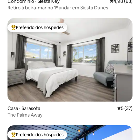
Condomínio ⋅ Siesta Key
4,98 de uma a
4,98 (63)
Retiro à beira-mar no 1º andar em Siesta Dunes
Preferido dos hóspedes
Entre os melhores preferidos dos hóspedes
Casa ⋅ Sarasota
5 de uma a
5 (37)
The Palms Away
Preferido dos hóspedes
Entre os melhores preferidos dos hóspedes