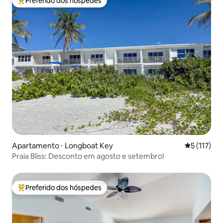
Preferido dos hóspedes
Entre os melhores preferidos dos hóspedes
Apartamento ⋅ Longboat Key
5 de uma av
5 (117)
Praia Bliss: Desconto em agosto e setembro!
Preferido dos hóspedes
Entre os melhores preferidos dos hóspedes