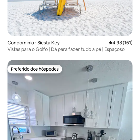
Condomínio ⋅ Siesta Key
4,93 de uma av
4,93 (161)
Vistas para o Golfo | Dá para fazer tudo a pé | Espaçoso
Preferido dos hóspedes
Preferido dos hóspedes