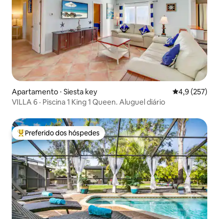
Apartamento ⋅ Siesta key
4,9 de uma av
4,9 (257)
VILLA 6 · Piscina 1 King 1 Queen. Aluguel diário
Preferido dos hóspedes
Entre os melhores preferidos dos hóspedes