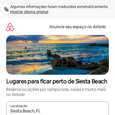
Pular
Algumas informações foram traduzidas automaticamente. 
para
Mostrar idioma original
o
conteúdo
Anuncie seu espaço no Airbnb
Lugares para ficar perto de Siesta Beach
Reserve locações por temporada, casas e muito mais
no Airbnb
Localização
Quando os resultados estiverem disponíveis, explore-os usando