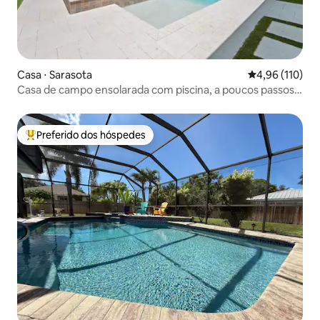
Casa ⋅ Sarasota
4,96 de uma av
4,96 (110)
Casa de campo ensolarada com piscina, a poucos passos
da praia
Preferido dos hóspedes
Entre os melhores preferidos dos hóspedes