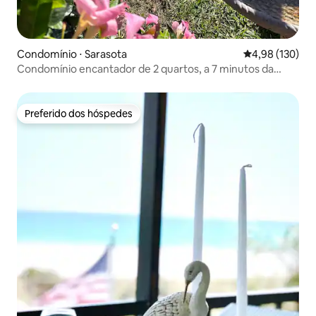
Condomínio ⋅ Sarasota
4,98 de uma av
4,98 (130)
Condomínio encantador de 2 quartos, a 7 minutos da
praia de Siesta
Preferido dos hóspedes
Preferido dos hóspedes