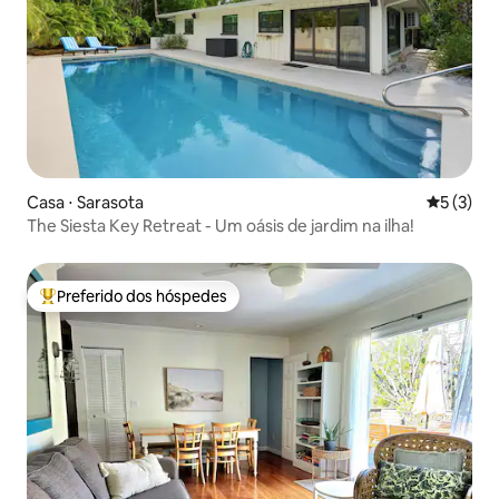
Casa ⋅ Sarasota
5 de uma 
5 (3)
The Siesta Key Retreat - Um oásis de jardim na ilha!
Preferido dos hóspedes
Entre os melhores preferidos dos hóspedes