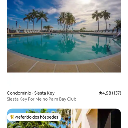
Condomínio ⋅ Siesta Key
4,98 de uma av
4,98 (137)
Siesta Key For Me no Palm Bay Club
Preferido dos hóspedes
Entre os melhores preferidos dos hóspedes