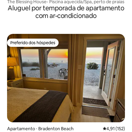
The Blessing House- Piscina aquecida/Spa, perto de praias
Aluguel por temporada de apartamento
com ar-condicionado
Preferido dos hóspedes
Preferido dos hóspedes
Apartamento ⋅ Bradenton Beach
4,91 de uma av
4,91 (152)