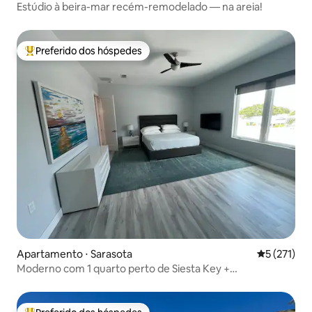
Estúdio à beira-mar recém-remodelado — na areia!
Preferido dos hóspedes
Entre os melhores preferidos dos hóspedes
Apartamento ⋅ Sarasota
5 de uma av
5 (271)
Moderno com 1 quarto perto de Siesta Key +
estacionamento privativo