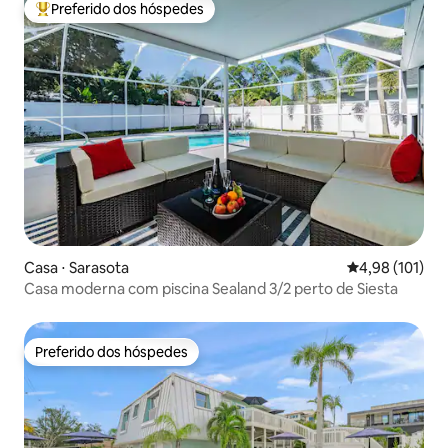
Preferido dos hóspedes
Entre os melhores preferidos dos hóspedes
Casa ⋅ Sarasota
4,98 de uma av
4,98 (101)
Casa moderna com piscina Sealand 3/2 perto de Siesta
Preferido dos hóspedes
Preferido dos hóspedes