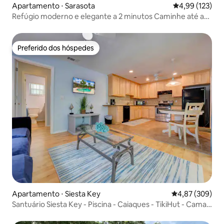
Apartamento ⋅ Sarasota
4,99 de uma av
4,99 (123)
Refúgio moderno e elegante a 2 minutos Caminhe até a
praia e a vila
Preferido dos hóspedes
Preferido dos hóspedes
Apartamento ⋅ Siesta Key
4,87 de uma ava
4,87 (309)
Santuário Siesta Key - Piscina - Caiaques - TikiHut - Cama
king size