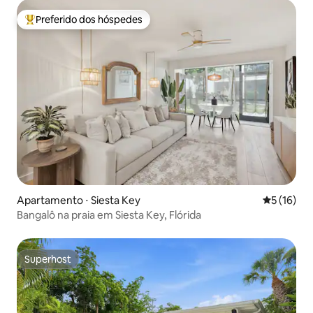
Preferido dos hóspedes
Entre os melhores preferidos dos hóspedes
Apartamento ⋅ Siesta Key
5 de uma a
5 (16)
Bangalô na praia em Siesta Key, Flórida
Superhost
Superhost