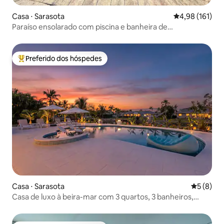
Casa ⋅ Sarasota
4,98 de uma av
4,98 (161)
Paraíso ensolarado com piscina e banheira de
hidromassagem a 5 min de Siesta Key!
Preferido dos hóspedes
Entre os melhores preferidos dos hóspedes
Casa ⋅ Sarasota
5 de uma 
5 (8)
Casa de luxo à beira-mar com 3 quartos, 3 banheiros,
piscina e acesso a barco