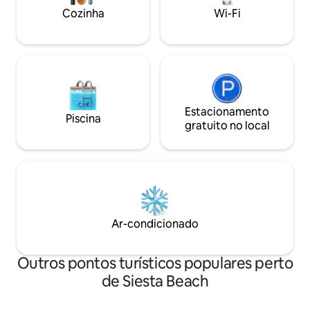
cozinha totalmente equipada. A poucos
de praia, o guarda-
Cozinha
Wi-Fi
minutos de Siesta Key, do Village e do
fornecidos para di
centro de SRQ.
esforço.
Estacionamento
Piscina
gratuito no local
Ar-condicionado
Outros pontos turísticos populares perto
de Siesta Beach