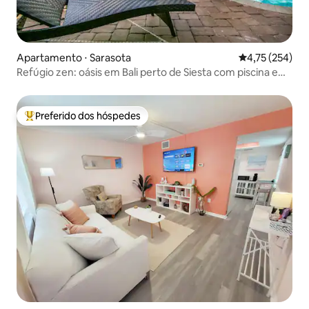
Apartamento ⋅ Sarasota
4,75 de uma av
4,75 (254)
Refúgio zen: oásis em Bali perto de Siesta com piscina e
banheira de hidromassagem
Preferido dos hóspedes
Entre os melhores preferidos dos hóspedes