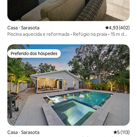
Casa ⋅ Sarasota
4,93 de uma av
4,93 (402)
Piscina aquecida e reformada • Refúgio na praia • 15 m de
Siesta
Preferido dos hóspedes
Preferido dos hóspedes
Casa ⋅ Sarasota
5 de uma av
5 (113)