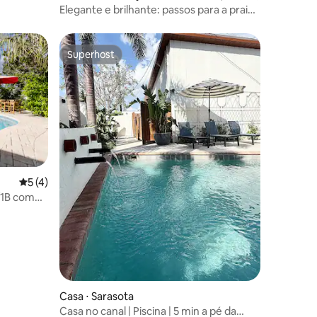
I
Elegante e brilhante: passos para a praia
~ piscina ~ banheira de hidromassagem!
Superhost
Superhost
ções
5 de uma avaliação média de 5, 4 avaliações
5 (4)
/1B com
Casa ⋅ Sarasota
Casa no canal | Piscina | 5 min a pé da