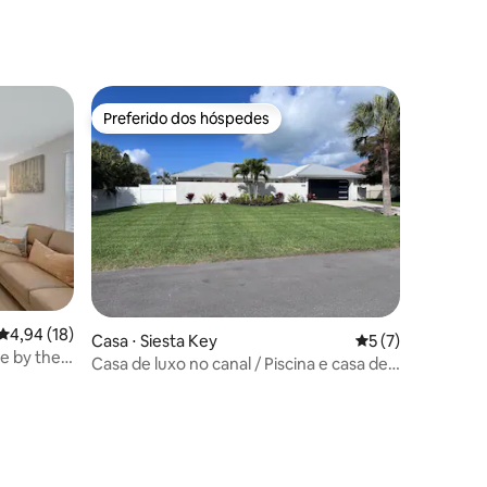
praia
Preferido dos hóspedes
Preferido dos hóspedes
4,94 de uma avaliação média de 5, 18 avaliações
4,94 (18)
Casa ⋅ Siesta Key
5 de uma avaliaçã
5 (7)
ee by the
Casa de luxo no canal / Piscina e casa de
piscina / Siesta Key