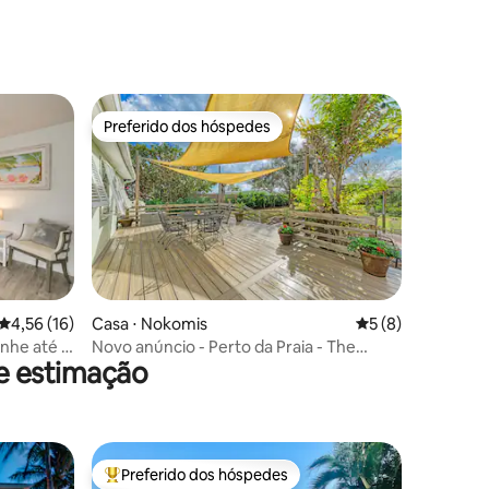
ções
Preferido dos hóspedes
Preferido dos hóspedes
ções
4,56 de uma avaliação média de 5, 16 avaliações
4,56 (16)
Casa ⋅ Nokomis
5 de uma avaliaçã
5 (8)
inhe até a
Novo anúncio - Perto da Praia - The
de estimação
SALTY SHORE
Preferido dos hóspedes
Entre os melhores preferidos dos hóspedes