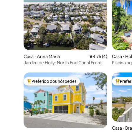
Casa ⋅ Anna Maria
4,75 de uma avaliação
4,75 (4)
Casa ⋅ H
Jardim de Holly: North End Canal Front
Piscina a
hidromass
passos da 
Preferido dos hóspedes
Prefe
Entre os melhores preferidos dos hóspedes
Entre os
Casa ⋅ Br