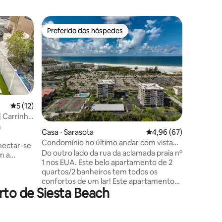
Casa ⋅ Si
Preferido dos hóspedes
Prefe
os hóspedes
Preferido dos hóspedes
Entre o
Vista de 
até a vila!
Esta prop
oferece 
da praia
recém-re
idealmen
caminhad
Village. 
5 de uma avaliação média de 5, 12 avaliações
5 (12)
quartos e
| Carrinho
ções
com tudo
m
Casa ⋅ Sarasota
4,96 de uma avaliação
4,96 (67)
estadia i
América. 
Condomínio no último andar com vista
onectar-se
na varan
bonita - Praia para agradar
Do outro lado da rua da aclamada praia nº
m a
observa g
1 nos EUA. Este belo apartamento de 2
aves na p
quartos/2 banheiros tem todos os
rior com
Siesta Be
confortos de um lar! Este apartamento
 e mesa
rto de Siesta Beach
oferece uma cozinha totalmente
cê
equipada, janelas do chão ao teto, sala de
te
estar espaçosa, área de jantar, sofá-
a de
cama tamanho queen, lavadora e
completos.