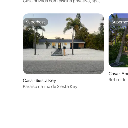
Casa privada com piscina privativa, spa,
pingue-pongue!
Superhost
Superho
Superhost
Superho
Casa ⋅ An
Retiro de
Casa ⋅ Siesta Key
deck no t
Paraíso na ilha de Siesta Key