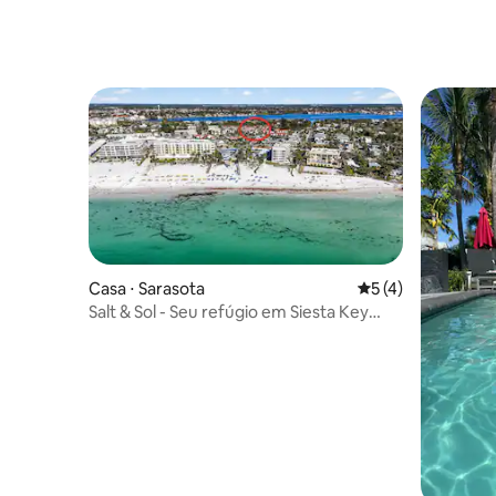
Casa ⋅ Sarasota
5 de uma avaliação
5 (4)
Salt & Sol - Seu refúgio em Siesta Key
para 6