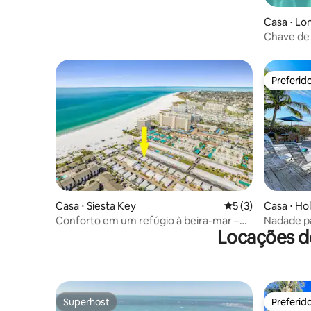
Casa ⋅ Lo
Chave de 
Preferid
Preferid
Casa ⋅ Siesta Key
5 de uma avaliação
5 (3)
Casa ⋅ H
Conforto em um refúgio à beira-mar –
Nadade pa
Locações de
Aloha Kai nº 17
México! Pr
Superhost
Preferid
Superhost
Preferid