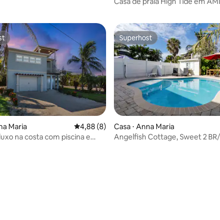
Casa de praia High Tide em AM
st
Superhost
st
Superhost
na Maria
4,88 de uma avaliação média de 5, 8 avalia
4,88 (8)
Casa ⋅ Anna Maria
 luxo na costa com piscina e
Angelfish Cottage, Sweet 2 BR
erraço!
piscina privativa