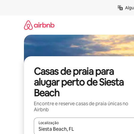
Pular
Algu
para
o
conteúdo
Casas de praia para
alugar perto de Siesta
Beach
Encontre e reserve casas de praia únicas no
Airbnb
Localização
Quando os resultados estiverem disponíveis, expl