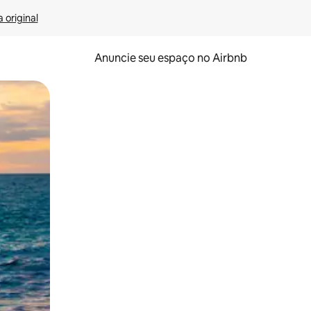
 original
Anuncie seu espaço no Airbnb
 deslizando o dedo na tela.