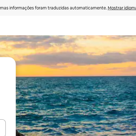
mas informações foram traduzidas automaticamente. 
Mostrar idioma
ore-os usando as seta para cima e para baixo do teclado ou tocando e