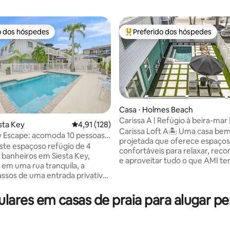
o dos hóspedes
Preferido dos hóspedes
o dos hóspedes
Entre os melhores preferidos d
Casa ⋅ Holmes Beach
 média de 5, 9 avaliações
Carissa A | Refúgio à beira-mar 
esta Key
4,91 de uma avaliação média de 5, 128 avalia
4,91 (128)
de golfe | Piscina
Carissa Loft A🏝️ Uma casa be
y Escape: acomoda 10 pessoas -
projetada que oferece espaços
praia fechada!
ste espaçoso refúgio de 4
confortáveis para relaxar, rec
 banheiros em Siesta Key,
e aproveitar tudo o que AMI te
o em uma rua tranquila, a
oferecer! Entre para descobrir um
ssos de uma entrada privativa
refúgio privativo no andar infe
ia. Aproveite a piscina
uma cama queen size, sofá, TV
hada em estilo resort quando
res em casas de praia para alugar pe
de jogos. No andar de cima, vo
r na praia e, em seguida, vá aos
encontrará a cozinha totalmen
es, às lojas e às principais
abastecida, uma acolhedora sal
a ilha em Siesta Key Village. ✔
estar, 2 quartos e 2 banheiros 