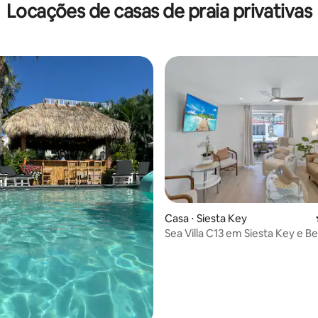
Locações de casas de praia privativas
 média de 5, 4 avaliações
Casa ⋅ Siesta Key
Sea Villa C13 em Siesta Key e B
Beach