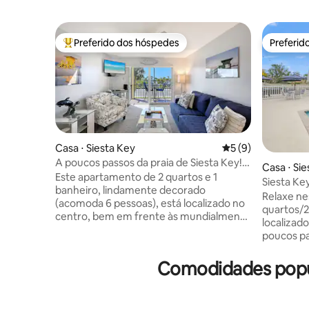
Preferido dos hóspedes
Preferid
Entre os melhores preferidos dos hóspedes
Preferid
Casa ⋅ Siesta Key
5 de uma avaliação
5 (9)
A poucos passos da praia de Siesta Key!
Casa ⋅ Si
Varanda com vista para o pôr do sol!
Este apartamento de 2 quartos e 1
Siesta Ke
banheiro, lindamente decorado
piscina - 
Relaxe ne
(acomoda 6 pessoas), está localizado no
quartos/2
centro, bem em frente às mundialmente
localizad
famosas “areias brancas como açúcar”
poucos pa
da praia de Siesta Key. A unidade 205
para a pra
oferece uma localização perfeita, com
compartil
Comodidades popula
pôr do sol espetaculares no Golfo do
não estive
México a partir da sua varanda privativa.
restaurant
Aproveite uma vaga de estacionamento
atrações d
coberta. A suíte master tem uma cama