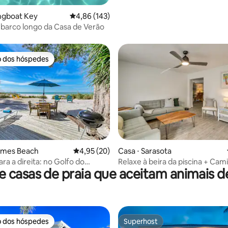
ngboat Key
4,86 de uma avaliação média de 5, 143 avalia
4,86 (143)
barco longo da Casa de Verão
o dos hóspedes
o dos hóspedes
 média de 5, 3 avaliações
olmes Beach
4,95 de uma avaliação média de 5, 20 avalia
4,95 (20)
Casa ⋅ Sarasota
ra a direita: no Golfo do
Relaxe à beira da piscina + Cam
 casas de praia que aceitam animais 
aia!
praia! Retiro Sarasota
o dos hóspedes
Superhost
o dos hóspedes
Superhost