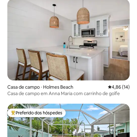
Casa de campo ⋅ Holmes Beach
4,86 de uma a
4,86 (14)
Casa de campo em Anna Maria com carrinho de golfe
Preferido dos hóspedes
Entre os melhores preferidos dos hóspedes