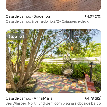
Casa de campo ⋅ Bradenton
4,97 de uma a
4,97 (70)
Casa de campo à beira do rio 2/2 - Caiaques e deck
enorme - Old Florida
Superhost
Superhost
Casa de campo ⋅ Anna Maria
4,79 de uma a
4,79 (82)
Sea Whisper: North End Gem com piscina e doca de barco