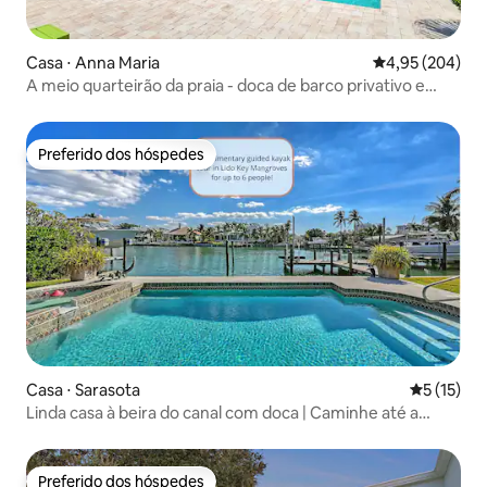
Casa ⋅ Anna Maria
4,95 de uma ava
4,95 (204)
A meio quarteirão da praia - doca de barco privativo e
piscina de 9 metros
Preferido dos hóspedes
Preferido dos hóspedes
Casa ⋅ Sarasota
5 de uma a
5 (15)
Linda casa à beira do canal com doca | Caminhe até a
praia!
Preferido dos hóspedes