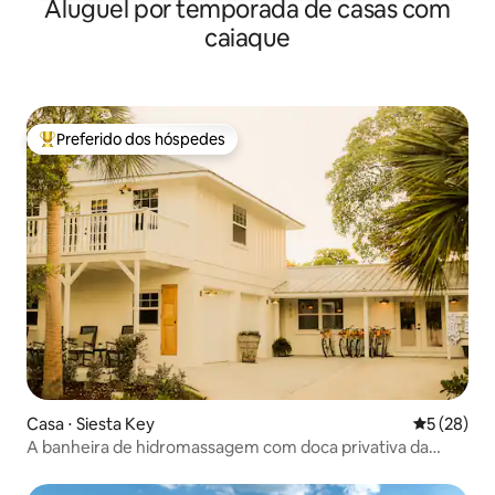
Aluguel por temporada de casas com
caiaque
Preferido dos hóspedes
Entre os melhores preferidos dos hóspedes
Casa ⋅ Siesta Key
5 de uma a
5 (28)
A banheira de hidromassagem com doca privativa da
Shore House