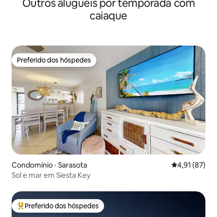
Outros aluguéis por temporada com
caiaque
Preferido dos hóspedes
Preferido dos hóspedes
Condomínio ⋅ Sarasota
4,91 de uma a
4,91 (87)
Sol e mar em Siesta Key
Preferido dos hóspedes
Entre os melhores preferidos dos hóspedes