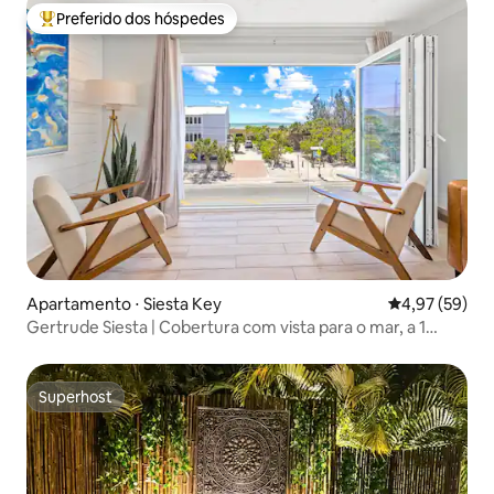
Preferido dos hóspedes
Entre os melhores preferidos dos hóspedes
Apartamento ⋅ Siesta Key
4,97 de uma a
4,97 (59)
Gertrude Siesta | Cobertura com vista para o mar, a 1
minuto da praia!
Superhost
Superhost