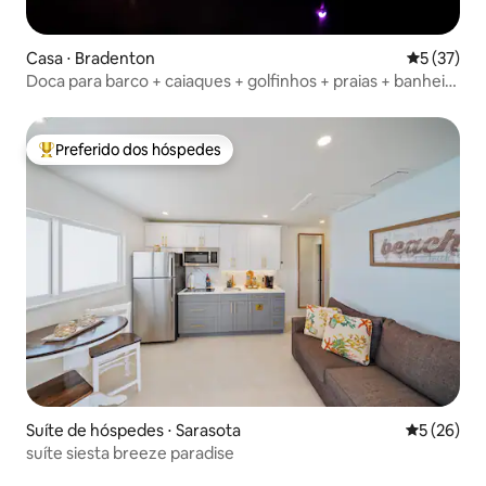
Casa ⋅ Bradenton
5 de uma a
5 (37)
Doca para barco + caiaques + golfinhos + praias + banheira
de hidromassagem!
Preferido dos hóspedes
Entre os melhores preferidos dos hóspedes
Suíte de hóspedes ⋅ Sarasota
5 de uma a
5 (26)
suíte siesta breeze paradise