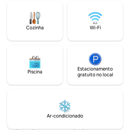
Cama de espuma de✯ memória Wi-Fi
coleção de jogos. 
de✯ 426 Mbps Pergunte quais árvores
equipamentos de p
frutíferas estão na estação para um
para uso. Nosso l
deleite caseiro! 3 min Praia de → Siesta
perfeito para feste
Key 7 min Centro → de SRQ 12 min →
Reserve agora par
Cozinha
Wi-Fi
Myakka River State Park (caiaque no rio +
experiência divert
observação da vida selvagem)
Barco/Cuidador d
disponíveis
Estacionamento
Piscina
gratuito no local
Ar-condicionado