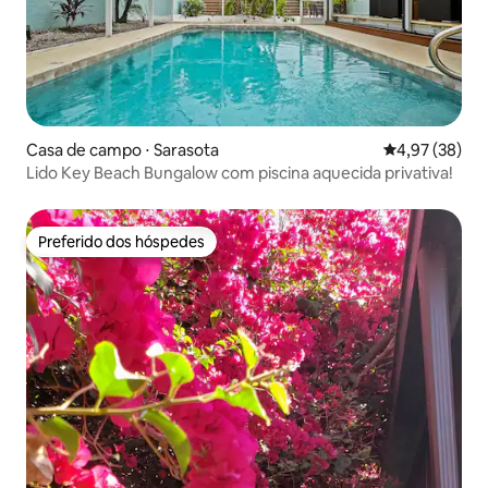
Casa de campo ⋅ Sarasota
4,97 de uma a
4,97 (38)
Lido Key Beach Bungalow com piscina aquecida privativa!
Preferido dos hóspedes
Preferido dos hóspedes