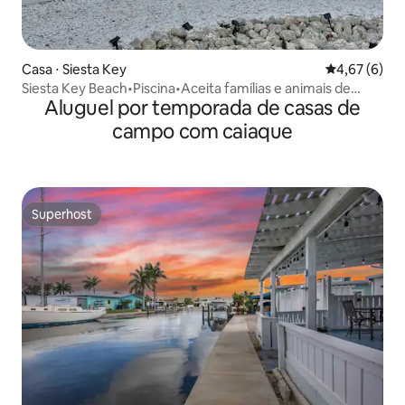
Casa ⋅ Siesta Key
4,67 de uma 
4,67 (6)
Siesta Key Beach•Piscina•Aceita famílias e animais de
Aluguel por temporada de casas de
estimação
campo com caiaque
Superhost
Superhost