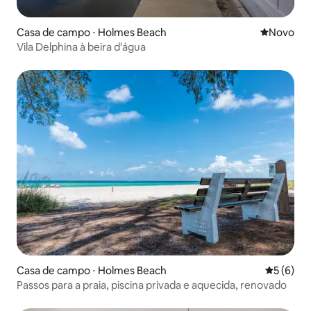
Casa de campo ⋅ Holmes Beach
Novo lugar
Novo
Vila Delphina à beira d'água
Casa de campo ⋅ Holmes Beach
5 de uma 
5 (6)
Passos para a praia, piscina privada e aquecida, renovado