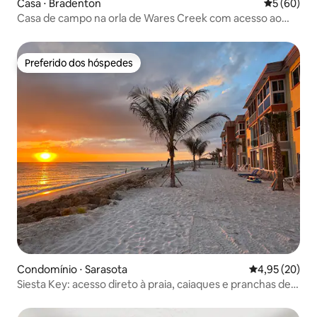
Casa ⋅ Bradenton
5 de uma a
5 (60)
Casa de campo na orla de Wares Creek com acesso ao
cais
Preferido dos hóspedes
Preferido dos hóspedes
Condomínio ⋅ Sarasota
4,95 de uma a
4,95 (20)
Siesta Key: acesso direto à praia, caiaques e pranchas de
SUP