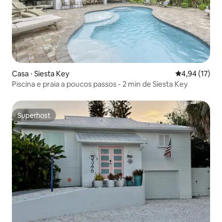
Casa ⋅ Siesta Key
4,94 de uma a
4,94 (17)
Piscina e praia a poucos passos - 2 min de Siesta Key
Superhost
Superhost