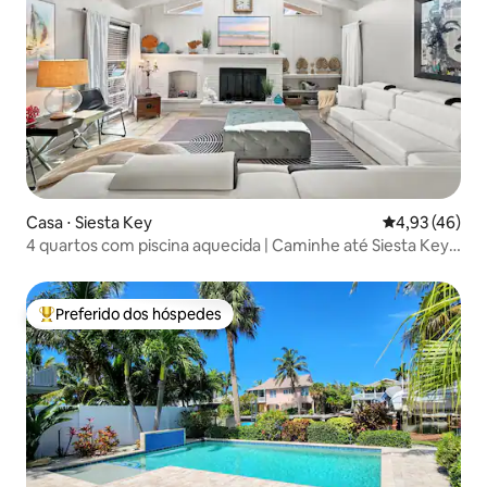
Casa ⋅ Siesta Key
4,93 de uma a
4,93 (46)
4 quartos com piscina aquecida | Caminhe até Siesta Key
Beach!
Preferido dos hóspedes
Entre os melhores preferidos dos hóspedes