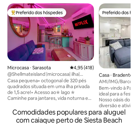
Preferido dos hóspedes
Preferido dos hó
Entre os melhores preferidos dos hóspedes
Preferido dos hó
Microcasa ⋅ Sarasota
4,95 de uma avaliação média de 
4,95 (418)
@Shellmateisland |microcasa| ilha|
Casa ⋅ Bradenton
bicicletas| caiaques
Casa pequena⭑ octogonal de 320 pés
AMI/IMG/Barco/Bic
quadrados situada em uma ilha privada
de
Bem-vindo à Parad
de 1,5 acre!⭑ Acesso ao✯ lago ✯
hidromassagem/Ca
ideal para a festa
Caminhe para jantares, vida noturna e
Nosso oásis do Air
compras Cozinha ✯ totalmente
diversão e ativida
equipada e abastecida ✯ Bicicletas
Comodidades populares para aluguel
épica. Passeie de 
gratuitas + caiaques + equipamentos de
gratuitamente, p
com caiaque perto de Siesta Beach
praia ✯ Fogueira no quintal +
equipamentos de p
churrasqueira ✯ Lounge ao ar livre com
amigos no mini-gol
telas e redes ✯ Smart TV com Netflix
de hidromassagem