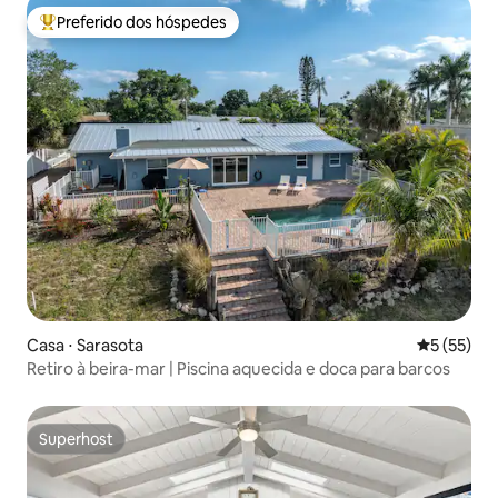
Preferido dos hóspedes
Entre os melhores preferidos dos hóspedes
Casa ⋅ Sarasota
5 de uma a
5 (55)
Retiro à beira-mar | Piscina aquecida e doca para barcos
Superhost
Superhost