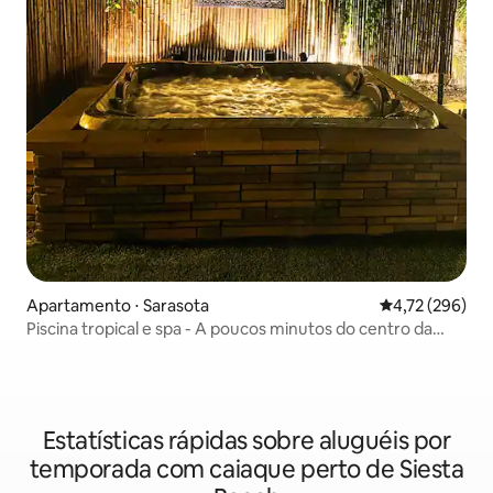
Apartamento ⋅ Sarasota
4,72 de uma av
4,72 (296)
Piscina tropical e spa - A poucos minutos do centro da
cidade ou de Siesta
Estatísticas rápidas sobre aluguéis por
temporada com caiaque perto de Siesta