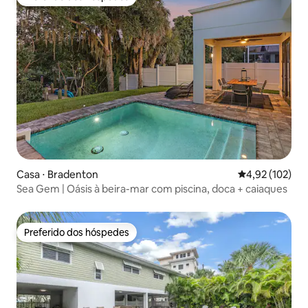
Preferido dos hóspedes
Casa ⋅ Bradenton
4,92 de uma av
4,92 (102)
Sea Gem | Oásis à beira-mar com piscina, doca + caiaques
Preferido dos hóspedes
Preferido dos hóspedes