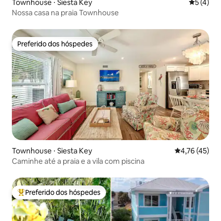
Townhouse ⋅ Siesta Key
5 de uma 
5 (4)
Nossa casa na praia Townhouse
Preferido dos hóspedes
Preferido dos hóspedes
Townhouse ⋅ Siesta Key
4,76 de uma a
4,76 (45)
Caminhe até a praia e a vila com piscina
Preferido dos hóspedes
Entre os melhores preferidos dos hóspedes