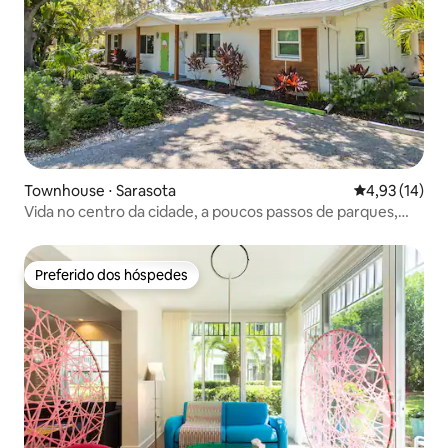
Townhouse ⋅ Sarasota
4,93 de uma a
4,93 (14)
Vida no centro da cidade, a poucos passos de parques,
recém-mobiliado
Preferido dos hóspedes
Preferido dos hóspedes