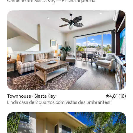
Caminhe até Siesta Key — Piscina aquecida
Townhouse ⋅ Siesta Key
4,81 de uma a
4,81 (16)
Linda casa de 2 quartos com vistas deslumbrantes!