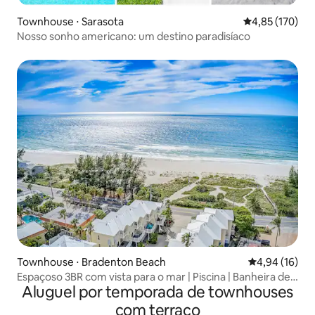
Townhouse ⋅ Sarasota
4,85 de uma av
4,85 (170)
Nosso sonho americano: um destino paradisíaco
Townhouse ⋅ Bradenton Beach
4,94 de uma a
4,94 (16)
Espaçoso 3BR com vista para o mar | Piscina | Banheira de
Aluguel por temporada de townhouses
hidromassagem | Doca
com terraço