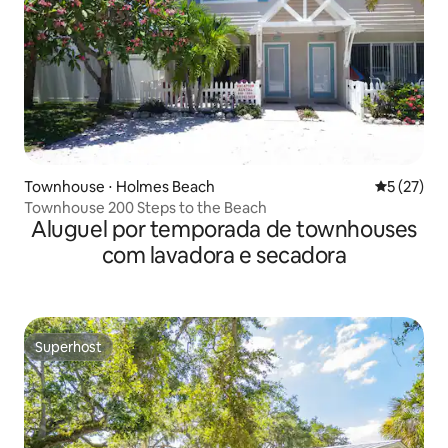
Townhouse ⋅ Holmes Beach
5 de uma a
5 (27)
Townhouse 200 Steps to the Beach
Aluguel por temporada de townhouses
com lavadora e secadora
Superhost
Superhost