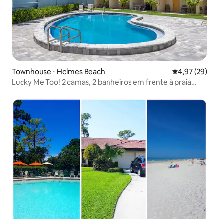
Townhouse ⋅ Holmes Beach
4,97 de uma a
4,97 (29)
Lucky Me Too! 2 camas, 2 banheiros em frente à praia
AMI!