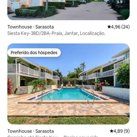
Townhouse ⋅ Sarasota
4,96 de uma a
4,96 (24)
Siesta Key-3BD/2BA-Praia, Jantar, Localização.
Preferido dos hóspedes
Preferido dos hóspedes
Townhouse ⋅ Sarasota
4,89 de uma 
4,89 (9)