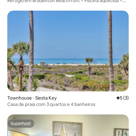
Refúgio em Bradenton Beachfront ~ Piscina aquecida ~
Banheira de hidromassagem
Townhouse ⋅ Siesta Key
5 de uma 
5 (3)
Casa de praia com 3 quartos e 4 banheiros
Superhost
Superhost