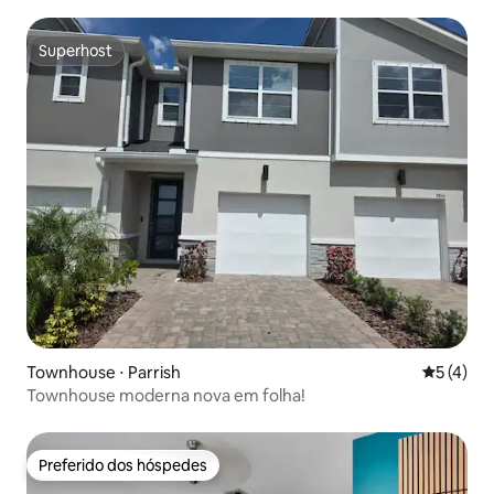
Superhost
Superhost
Townhouse ⋅ Parrish
5 de uma 
5 (4)
Townhouse moderna nova em folha!
Preferido dos hóspedes
Preferido dos hóspedes