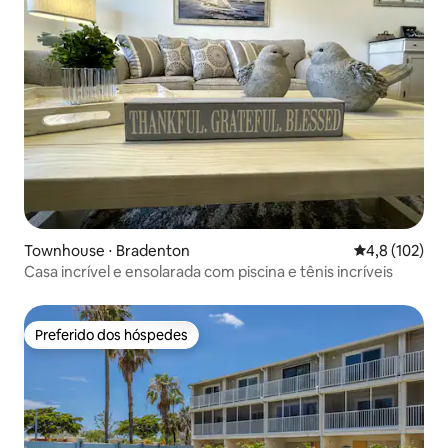
Townhouse ⋅ Bradenton
4,8 de uma av
4,8 (102)
Casa incrível e ensolarada com piscina e tênis incríveis
Preferido dos hóspedes
Preferido dos hóspedes