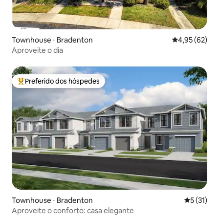
Townhouse ⋅ Bradenton
4,95 de uma a
4,95 (62)
Aproveite o dia
Preferido dos hóspedes
Entre os melhores preferidos dos hóspedes
Townhouse ⋅ Bradenton
5 de uma a
5 (31)
Aproveite o conforto: casa elegante