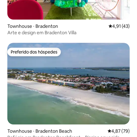
Townhouse ⋅ Bradenton
4,91 de uma a
4,91 (43)
Arte e design em Bradenton Villa
Preferido dos hóspedes
Preferido dos hóspedes
Townhouse ⋅ Bradenton Beach
4,87 de uma a
4,87 (79)