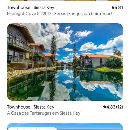
Townhouse ⋅ Siesta Key
5 de uma 
5 (4)
Midnight Cove II 220D - Férias tranquilas à beira-mar!
Townhouse ⋅ Siesta Key
4,83 de uma a
4,83 (12)
A Casa das Tartarugas em Siesta Key