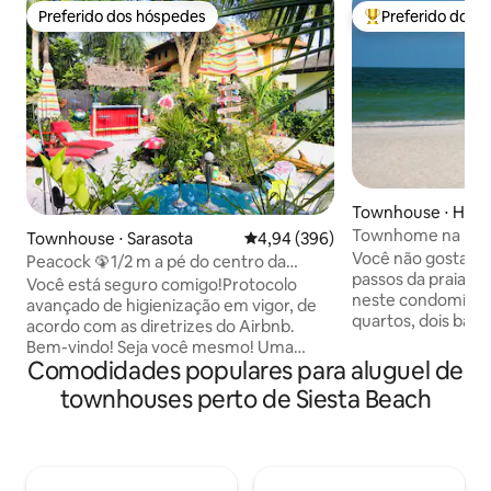
Preferido dos hóspedes
Preferido dos 
Preferido dos hóspedes
Entre os melhore
Townhouse ⋅ Hol
Townhome na praia
Townhouse ⋅ Sarasota
4,94 de uma avaliação média de 5
4,94 (396)
piscina!
Você não gostaria
Peacock 🦚1/2 m a pé do centro da
passos da praia per
cidade #TheTropicalNut ☀️🥳👙
Você está seguro comigo!Protocolo
neste condomínio co
avançado de higienização em vigor, de
quartos, dois banh
acordo com as diretrizes do Airbnb.
acomoda seis pess
Bem-vindo! Seja você mesmo! Uma
queen com belich
Comodidades populares para aluguel de
estadia de cinco estrelas, garantida.
conversível. Atualizações recentes:
Você SERÁ feliz aqui! Ocasião especial?
townhouses perto de Siesta Beach
máquina de lavar e
Minha favorita. Gosto de fazer coisas
sofá, cozinha comp
especiais para pessoas especiais. Pátio
brinquedos de pra
com espreguiçadeiras, bar tiki, lago e
desmontável, port
assentos de café! Cama queen size e um
Mencionamos a pisci