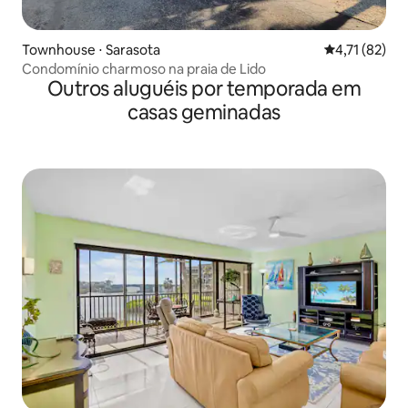
Townhouse ⋅ Sarasota
4,71 de uma a
4,71 (82)
Condomínio charmoso na praia de Lido
Outros aluguéis por temporada em
casas geminadas