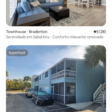
Townhouse ⋅ Bradenton
5 de uma a
5 (28)
Serenidade em Sabal Key - Conforto relaxante renovado
Superhost
Superhost