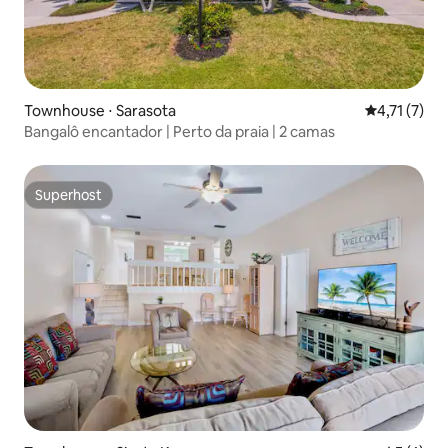
Townhouse ⋅ Sarasota
4,71 de uma 
4,71 (7)
Bangalô encantador | Perto da praia | 2 camas
Superhost
Superhost