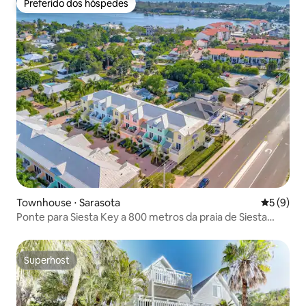
Preferido dos hóspedes
Preferido dos hóspedes
Townhouse ⋅ Sarasota
5 de uma 
5 (9)
Ponte para Siesta Key a 800 metros da praia de Siesta
Key!
Superhost
Superhost