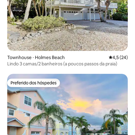
Townhouse ⋅ Holmes Beach
4,5 de uma a
4,5 (24)
Lindo 3 camas/2 banheiros (a poucos passos da praia)
Preferido dos hóspedes
Preferido dos hóspedes