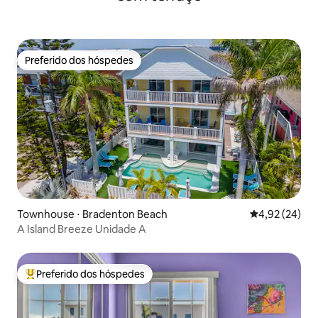
Preferido dos hóspedes
Preferido dos hóspedes
Townhouse ⋅ Bradenton Beach
4,92 de uma a
4,92 (24)
A Island Breeze Unidade A
Preferido dos hóspedes
Entre os melhores preferidos dos hóspedes