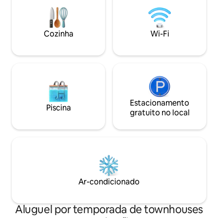
sofá-cama com colchão novo! A 1/2 m a
lado do Walgreens,
pé do centro da cidade. 1 de 2
de bicicletas, loja
apartamentos no andar de cima no The
delícias encantado
Tropical Nut! Nosso objetivo é agradar!
Cozinha
Wi-Fi
melhor praia da A
Sem arrependimento de reserva!
Island (AMI)!🏖
Consideraremos, se solicitados, animais
de estimação de todos os tipos!
Estacionamento
Piscina
gratuito no local
Ar-condicionado
Aluguel por temporada de townhouses