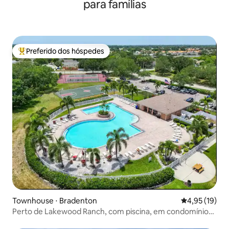
para famílias
Preferido dos hóspedes
Entre os melhores preferidos dos hóspedes
Townhouse ⋅ Bradenton
4,95 de uma a
4,95 (19)
Perto de Lakewood Ranch, com piscina, em condomínio
fechado