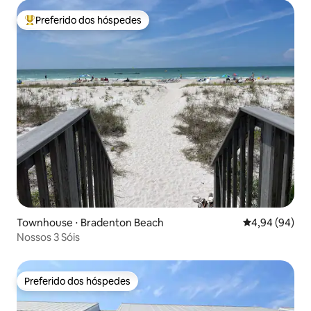
Preferido dos hóspedes
Entre os melhores preferidos dos hóspedes
Townhouse ⋅ Bradenton Beach
4,94 de uma av
4,94 (94)
Nossos 3 Sóis
Preferido dos hóspedes
Preferido dos hóspedes