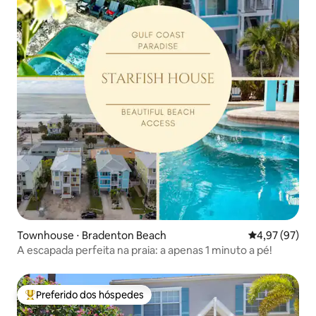
Townhouse ⋅ Bradenton Beach
4,97 de uma a
4,97 (97)
A escapada perfeita na praia: a apenas 1 minuto a pé!
Preferido dos hóspedes
Entre os melhores preferidos dos hóspedes