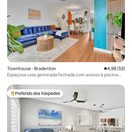
Townhouse ⋅ Bradenton
4,98 de uma a
4,98 (53)
Espaçosa casa geminada fechada com acesso à piscina
perto de praias
Preferido dos hóspedes
Entre os melhores preferidos dos hóspedes