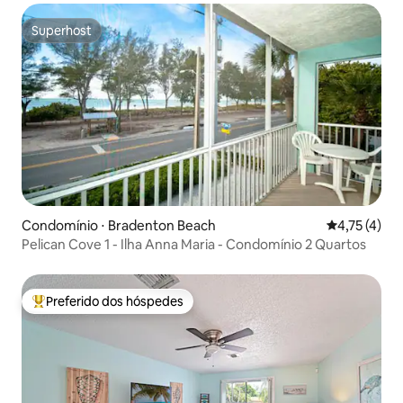
Superhost
Superhost
Condomínio ⋅ Bradenton Beach
4,75 de uma 
4,75 (4)
Pelican Cove 1 - Ilha Anna Maria - Condomínio 2 Quartos
Preferido dos hóspedes
Entre os melhores preferidos dos hóspedes