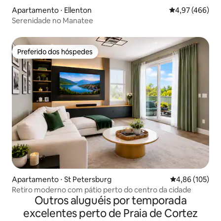
Apartamento ⋅ Ellenton
4,97 de uma av
4,97 (466)
Serenidade no Manatee
Preferido dos hóspedes
Preferido dos hóspedes
Apartamento ⋅ St Petersburg
4,86 de uma av
4,86 (105)
Retiro moderno com pátio perto do centro da cidade
Outros aluguéis por temporada
excelentes perto de Praia de Cortez