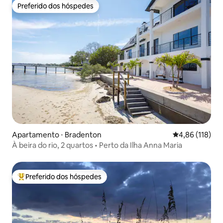
Preferido dos hóspedes
Preferido dos hóspedes
Apartamento ⋅ Bradenton
4,86 de uma av
4,86 (118)
À beira do rio, 2 quartos • Perto da Ilha Anna Maria
Preferido dos hóspedes
Entre os melhores preferidos dos hóspedes