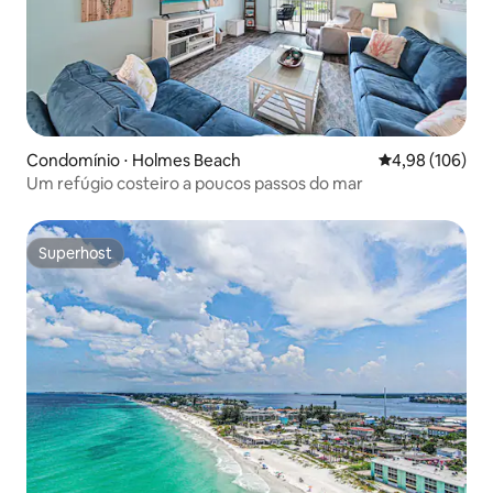
Condomínio ⋅ Holmes Beach
4,98 de uma av
4,98 (106)
Um refúgio costeiro a poucos passos do mar
Superhost
Superhost