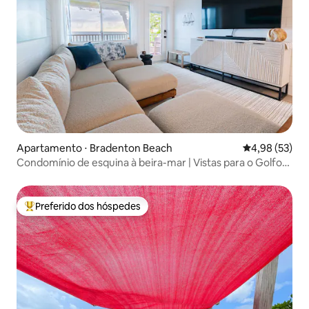
Apartamento ⋅ Bradenton Beach
4,98 de uma a
4,98 (53)
Condomínio de esquina à beira-mar | Vistas para o Golfo
ao pôr do sol
Preferido dos hóspedes
Entre os melhores preferidos dos hóspedes