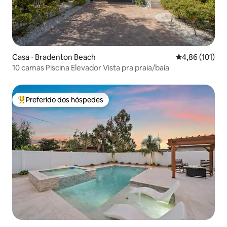
Casa ⋅ Bradenton Beach
4,86 de uma av
4,86 (101)
10 camas Piscina Elevador Vista pra praia/baía
Preferido dos hóspedes
Entre os melhores preferidos dos hóspedes