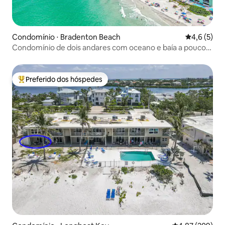
Condomínio ⋅ Bradenton Beach
4,6 de uma 
4,6 (5)
Condomínio de dois andares com oceano e baía a poucos
passos de distância
Preferido dos hóspedes
Entre os melhores preferidos dos hóspedes