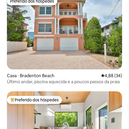
Preferido dos hóspedes
Preferido dos hóspedes
Casa ⋅ Bradenton Beach
4,88 de uma a
4,88 (34)
Último andar, piscina aquecida e a poucos passos da praia
Preferido dos hóspedes
Entre os melhores preferidos dos hóspedes