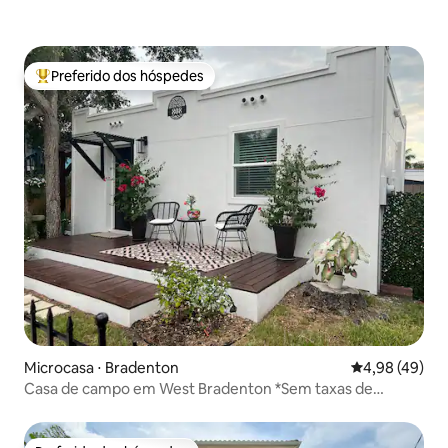
Preferido dos hóspedes
Entre os melhores preferidos dos hóspedes
Microcasa ⋅ Bradenton
4,98 de uma a
4,98 (49)
Casa de campo em West Bradenton *Sem taxas de
limpeza ou tarefas domésticas