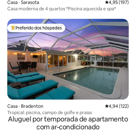
Casa ⋅ Sarasota
4,95 de uma av
4,95 (197)
Casa moderna de 4 quartos *Piscina aquecida e spa*
Preferido dos hóspedes
Entre os melhores preferidos dos hóspedes
Casa ⋅ Bradenton
4,94 de uma av
4,94 (122)
Tropical: piscina, campo de golfe e praias
Aluguel por temporada de apartamento
com ar-condicionado