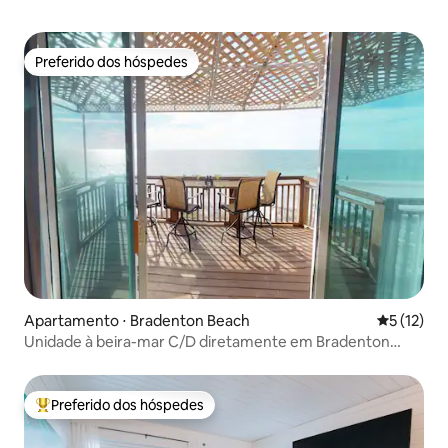
Preferido dos hóspedes
Preferido dos hóspedes
Apartamento ⋅ Bradenton Beach
5 de uma a
5 (12)
Unidade à beira-mar C/D diretamente em Bradenton
Beach!
Preferido dos hóspedes
Entre os melhores preferidos dos hóspedes