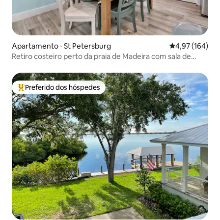
Apartamento ⋅ St Petersburg
4,97 de uma av
4,97 (164)
Retiro costeiro perto da praia de Madeira com sala de
jogos
Preferido dos hóspedes
Entre os melhores preferidos dos hóspedes