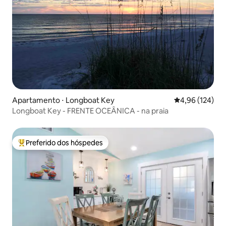
Apartamento ⋅ Longboat Key
4,96 de uma av
4,96 (124)
Longboat Key - FRENTE OCEÂNICA - na praia
Preferido dos hóspedes
Entre os melhores preferidos dos hóspedes