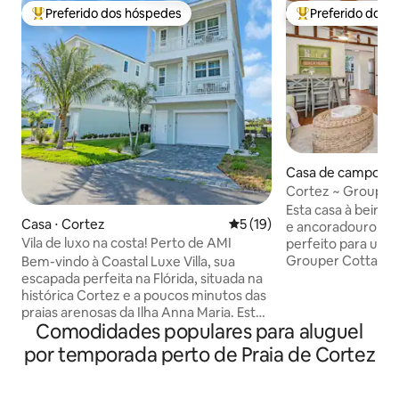
Preferido dos hóspedes
Preferido dos 
Entre os melhores preferidos dos hóspedes
Entre os melhore
Casa de campo ⋅ 
Cortez ~ Grouper
BARCO!
Esta casa à beira-
Casa ⋅ Cortez
5 de uma avaliação média de
5 (19)
e ancoradouro para
Vila de luxo na costa! Perto de AMI
perfeito para uma
Grouper Cottage 
Bem-vindo à Coastal Luxe Villa, sua
aconchegante idea
escapada perfeita na Flórida, situada na
desfrutar do pôr d
histórica Cortez e a poucos minutos das
Você vai se apaixo
praias arenosas da Ilha Anna Maria. Este
Comodidades populares para aluguel
campo histórica r
espaçoso refúgio costeiro de três
um ambiente priva
andares combina conforto moderno
por temporada perto de Praia de Cortez
palmeiras e mangu
com o charme de uma cidade litorânea,
longo da costa da
oferecendo vistas deslumbrantes da
dockside cottage
baía e comodidades infinitas para