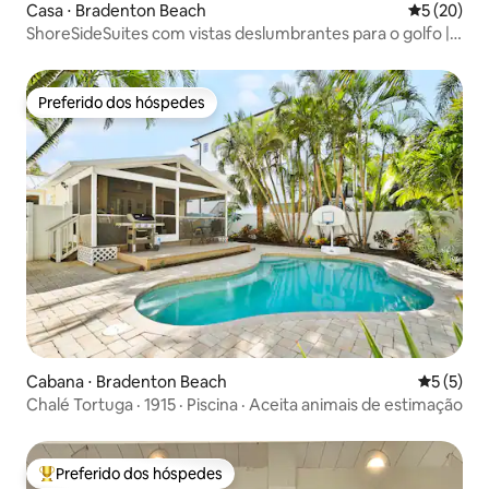
Casa ⋅ Bradenton Beach
5 de uma a
5 (20)
ShoreSideSuites com vistas deslumbrantes para o golfo |
A poucos passos da praia
Preferido dos hóspedes
Preferido dos hóspedes
Cabana ⋅ Bradenton Beach
5 de uma 
5 (5)
Chalé Tortuga · 1915 · Piscina · Aceita animais de estimação
Preferido dos hóspedes
Entre os melhores preferidos dos hóspedes