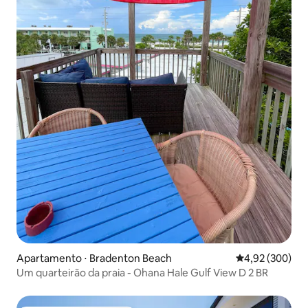
Apartamento ⋅ Bradenton Beach
4,92 de uma ava
4,92 (300)
Um quarteirão da praia - Ohana Hale Gulf View D 2 BR