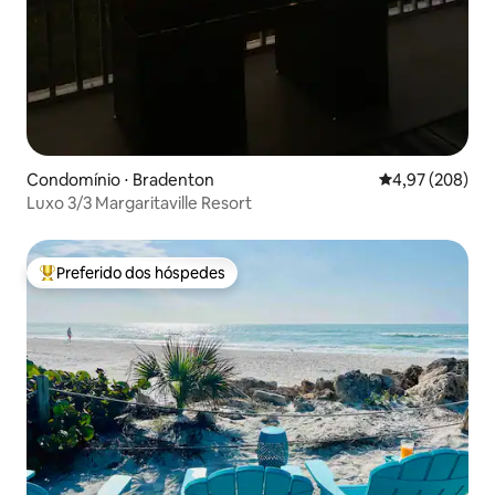
Condomínio ⋅ Bradenton
4,97 de uma ava
4,97 (208)
Luxo 3/3 Margaritaville Resort
Preferido dos hóspedes
Entre os melhores preferidos dos hóspedes