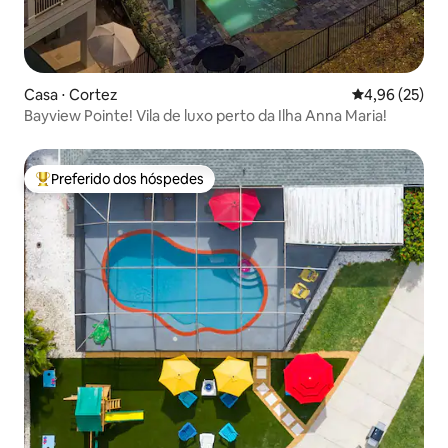
Casa ⋅ Cortez
4,96 de uma a
4,96 (25)
Bayview Pointe! Vila de luxo perto da Ilha Anna Maria!
Preferido dos hóspedes
Entre os melhores preferidos dos hóspedes