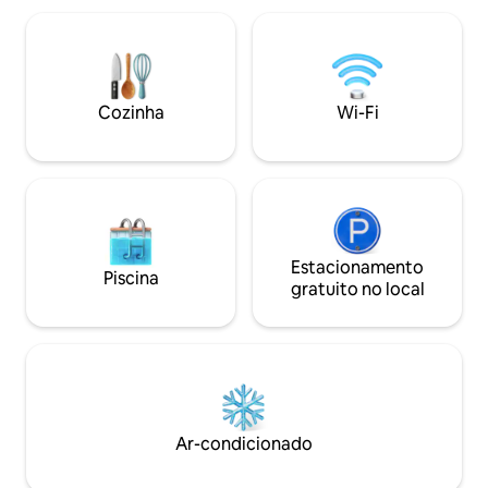
acre com um comp
momentos inesquecíveis. Garagem
Flórida com o hist
privativa com uma mesa de tênis de
atmosfera descontr
bônus Piscina aquecida de água salgada
com área externa, refeições, mesa de
fogueira e churrasqueira a gás Acesso
Cozinha
Wi-Fi
conveniente ao elevador para todos os
três andares
Estacionamento
Piscina
gratuito no local
Ar-condicionado