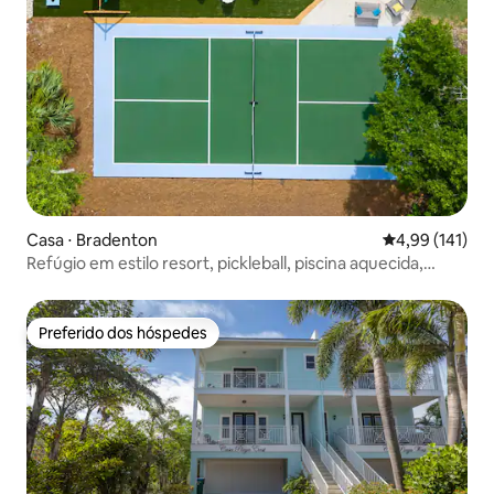
Casa ⋅ Bradenton
4,99 de uma av
4,99 (141)
Refúgio em estilo resort, pickleball, piscina aquecida,
diversão.
Preferido dos hóspedes
Preferido dos hóspedes