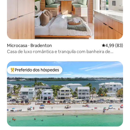
Microcasa ⋅ Bradenton
4,99 de uma a
4,99 (83)
Casa de luxo romântica e tranquila com banheira de
hidromassagem privativa
Preferido dos hóspedes
Entre os melhores preferidos dos hóspedes