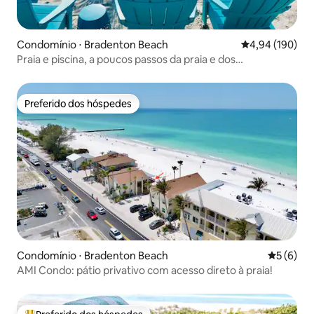
Condomínio ⋅ Bradenton Beach
4,94 de uma av
4,94 (190)
Praia e piscina, a poucos passos da praia e dos
restaurantes
Preferido dos hóspedes
Preferido dos hóspedes
Condomínio ⋅ Bradenton Beach
5 de uma 
5 (6)
AMI Condo: pátio privativo com acesso direto à praia!