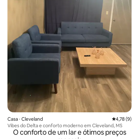
Casa ⋅ Cleveland
4,78 de uma 
4,78 (9)
Vibes do Delta e conforto moderno em Cleveland, MS
O conforto de um lar e ótimos preços