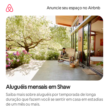
Pular
para
Anuncie seu espaço no Airbnb
o
conteúdo
Aluguéis mensais em Shaw
Saiba mais sobre aluguéis por temporada de longa
duração que fazem você se sentir em casa em estadias
de um mês ou mais.