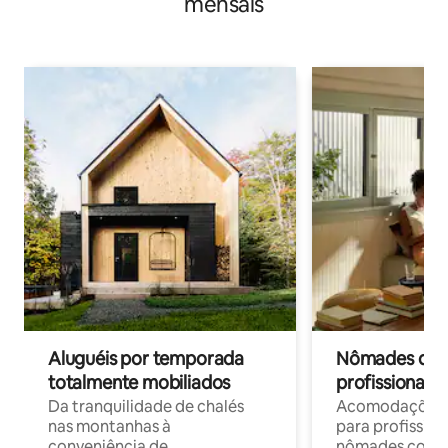
mensais
Aluguéis por temporada
Nômades digit
totalmente mobiliados
profissionais 
Da tranquilidade de chalés
Acomodações c
nas montanhas à
para profission
conveniência de
nômades com W