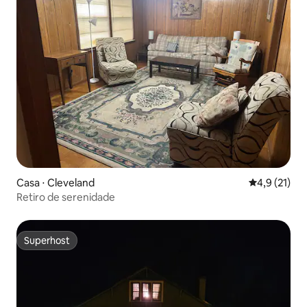
Casa ⋅ Cleveland
4,9 de uma a
4,9 (21)
Retiro de serenidade
Superhost
Superhost