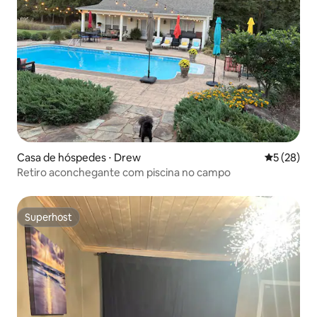
Casa de hóspedes ⋅ Drew
5 de uma a
5 (28)
Retiro aconchegante com piscina no campo
Superhost
Superhost