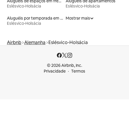
Aluguéis de espaços em frente à praia
Aluguéis de apartamentos
Eslésvico-Holsácia
Eslésvico-Holsácia
Aluguéis por temporada em hotéis-fazenda
Mostrar mais
Eslésvico-Holsácia
Airbnb
Alemanha
Eslésvico-Holsácia
© 2026 Airbnb, Inc.
Privacidade
Termos