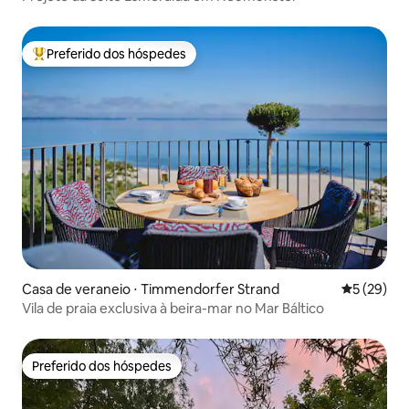
Preferido dos hóspedes
Entre os melhores preferidos dos hóspedes
Casa de veraneio ⋅ Timmendorfer Strand
5 de uma a
5 (29)
Vila de praia exclusiva à beira-mar no Mar Báltico
Preferido dos hóspedes
Preferido dos hóspedes