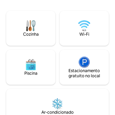
discos, Wi-Fi, 2 ch
efeito chuva e uma área de estar aberta
bicicletas, home o
com cozinha. Do terraço e pelas janelas
privado, balanço gi
do chão ao teto, você pode olhar para o
para banho, picad
outro lado do campo e observar veados,
mais. Nosso resta
lebres e cegonhas. A lareira cria
com cozinha regio
atmosfera em dias frios, o aquecimento
minutos a pé).
infravermelho proporciona conforto.
Cozinha
Wi-Fi
Excelente para desacelerar.
Estacionamento
Piscina
gratuito no local
Ar-condicionado