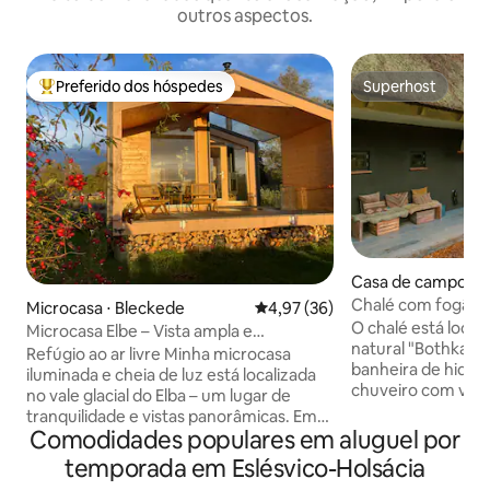
outros aspectos.
Preferido dos hóspedes
Superhost
Entre os melhores preferidos dos hóspedes
Superhost
Casa de campo ⋅ B
Chalé com fogão a
Microcasa ⋅ Bleckede
4,97 de uma avaliação média de
4,97 (36)
hidromassagem e 
O chalé está local
Microcasa Elbe – Vista ampla e
natural "Bothkam
tranquilidade
Refúgio ao ar livre Minha microcasa
banheira de hidro
iluminada e cheia de luz está localizada
chuveiro com vista
no vale glacial do Elba – um lugar de
sauna a vapor, fog
tranquilidade e vistas panorâmicas. Em
sofá XXL e cama su
Comodidades populares em aluguel por
30 metros quadrados, você encontrará
totalmente equipa
um quarto com cama de casal, um
temporada em Eslésvico-Holsácia
sistema de música
banheiro moderno com chuveiro de