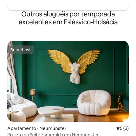
Outros aluguéis por temporada
excelentes em Eslésvico-Holsácia
Superhost
Superhost
Apartamento ⋅ Neumünster
5 de uma 
5 (3)
Projeto da Suíte Esmeralda em Neumünster