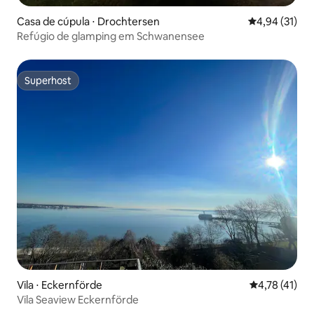
Casa de cúpula ⋅ Drochtersen
4,94 de uma a
4,94 (31)
Refúgio de glamping em Schwanensee
Superhost
Superhost
Vila ⋅ Eckernförde
4,78 de uma a
4,78 (41)
Vila Seaview Eckernförde