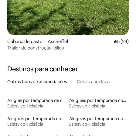
Cabana de pastor ⋅ Ascheffel
5 de uma a
5 (29)
Trailer de construção idílico
Destinos para conhecer
Outros tipos de acomodações
Coisas para fazer
Aluguel por temporada de cabanas de pastor
Aluguéis por temporada com caiaque
Eslésvico-Holsácia
Eslésvico-Holsácia
Aluguéis por temporada com cama de altura acessível
Aluguéis por temporada na orla
Eslésvico-Holsácia
Eslésvico-Holsácia