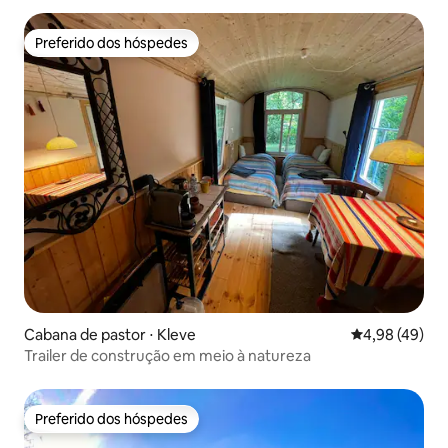
Preferido dos hóspedes
Preferido dos hóspedes
Cabana de pastor ⋅ Kleve
4,98 de uma a
4,98 (49)
Trailer de construção em meio à natureza
Preferido dos hóspedes
Preferido dos hóspedes