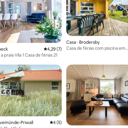
média de 5, 31 avaliações
Casa ⋅ Brodersby
Casa de férias com piscina em
beck
4,29 de uma avaliação média de 5, 7 avalia
4,29 (7)
Schönhagen
Vista para a praia Vila 1 Casa de férias 21
avemünde-Priwall
4 de uma avaliação média de 5, 5 avalia
4 (5)