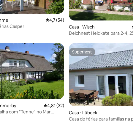
ahme
4,7 de uma avaliação média de 5, 54 avalia
4,7 (54)
érias Casper
Casa ⋅ Wisch
Deichnest Heidkate para 2-4, 2
praia
Superhost
Superhost
 média de 5, 4 avaliações
ommerby
4,81 de uma avaliação média de 5, 32 avalia
4,81 (32)
alha com "Tenne" no Mar
Casa ⋅ Lübeck
Casa de férias para famílias na 
Priwall