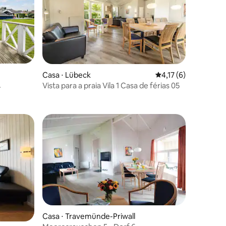
Casa ⋅ Lübeck
4,17 de uma avaliaçã
4,17 (6)
Vista para a praia Vila 1 Casa de férias 05
ções
ções
Casa ⋅ Travemünde-Priwall