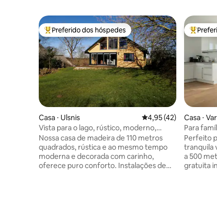
Preferido dos hóspedes
Prefe
Entre os melhores preferidos dos hóspedes
Entre os
Casa ⋅ Ulsnis
4,95 de uma avaliação 
4,95 (42)
Casa ⋅ Var
Vista para o lago, rústico, moderno,
Para famíl
janela panorâmica, sauna
jardim
Nossa casa de madeira de 110 metros
Perfeito p
quadrados, rústica e ao mesmo tempo
tranquila
moderna e decorada com carinho,
a 500 met
oferece puro conforto. Instalações de
gratuita i
luxo. O terreno de 1500 metros
Casa mode
quadrados, com vista fantástica e
andares c
localização tranquila, oferece natureza e
• Cozinha
recreação em qualquer clima. Sauna em
cafeteira
formato de barril com janela panorâmica
Grande se