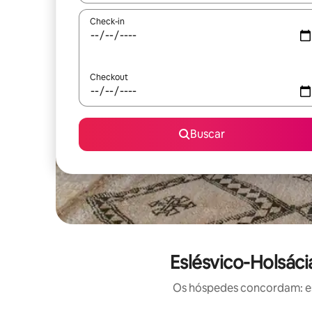
Check-in
Checkout
Buscar
Eslésvico-Holsáci
Os hóspedes concordam: est