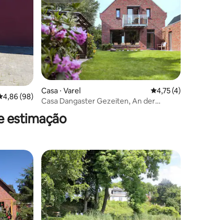
Superhost
ções
Casa ⋅ Varel
4,75 de uma avaliaçã
4,75 (4)
4,86 de uma avaliação média de 5, 98 avaliações
4,86 (98)
Casa Dangaster Gezeiten, An der
Rennweide 32, 120q
de estimação