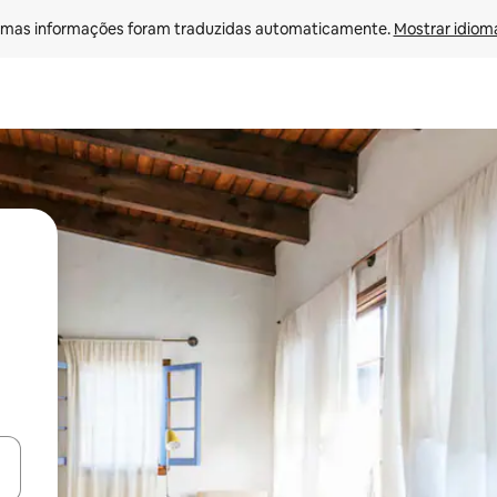
mas informações foram traduzidas automaticamente. 
Mostrar idioma
ore-os usando as seta para cima e para baixo do teclado ou tocando e