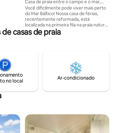
Casa de praia entre o campo e o mar,
NOVA com sauna!
Você dificilmente pode viver mais perto
de
do Mar Báltico! Nossa casa de férias,
a
recentemente reformada, está
ehaus o
localizada na primeira fila na praia natural
s em Sylt!
de casas de praia
de Fehmarnsund, com excelentes vistas
do Mar Báltico e da ponte Fehmarnsund.
Desfrute da vista para o mar
diretamente da cama logo depois de
acordar e ouça o som das ondas. Uma
área de estar/jantar aberta, decorada
com muito carinho, oferece tudo o que o
coração deseja e, mesmo daqui, você
ionamento
sempre tem uma vista para o Mar Báltico.
Ar-condicionado
to no local
Agora, com sauna própria!
a