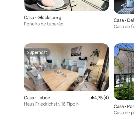
Casa ⋅ Glücksburg
Casa ⋅ D
Peneira de tubarão
Casa de f
Superhost
Superhost
Casa ⋅ Laboe
4,75 de uma avaliação
4,75 (4)
Haus Friedrichstr. 16 Tipo N
Casa ⋅ P
Casa de p
Báltico