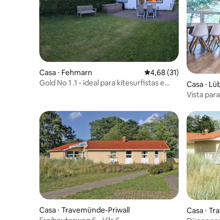
Casa ⋅ Fehmarn
4,68 de uma avaliação 
4,68 (31)
Gold No 1 .1 - ideal para kitesurfistas e
Casa ⋅ Lü
surfistas
Casa ⋅ Travemünde-Priwall
Casa ⋅ Tr