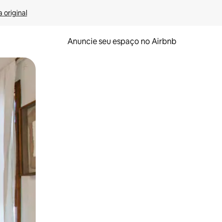
 original
Anuncie seu espaço no Airbnb
 deslizando o dedo na tela.