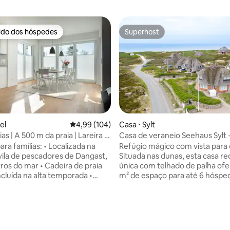
rido dos hóspedes
Superhost
 melhores preferidos dos hóspedes
Superhost
média de 5, 42 avaliações
el
4,99 de uma avaliação média de 5, 104 avalia
4,99 (104)
Casa ⋅ Sylt
ias | A 500 m da praia | Lareira e
Casa de veraneio Seehaus Sylt 
nas dunas de areia
ara famílias: • Localizada na
Refúgio mágico com vista para
 vila de pescadores de Dangast,
Situada nas dunas, esta casa r
ros do mar • Cadeira de praia
única com telhado de palha ofe
ncluída na alta temporada •
m² de espaço para até 6 hósp
rna e luminosa de dois
uma área de estar aconchega
om muito espaço para famílias
lareira, um terraço com cadeira
 totalmente equipada com
três quartos, dois banheiros e
 totalmente automática, etc. •
privativa, garante relaxamento
leção de brinquedos infantis:
de vistas deslumbrantes para o