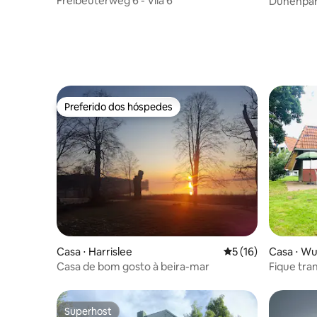
Freibeuterweg 6 - Vila 6
Dünenpark
Preferido dos hóspedes
Preferido dos hóspedes
Casa ⋅ Harrislee
5 de uma avaliação 
5 (16)
Casa ⋅ Wu
e
Casa de bom gosto à beira-mar
Fique tran
27"
Superhost