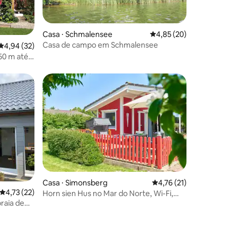
ções
Casa ⋅ Schmalensee
4,85 de uma avaliação
4,85 (20)
Casa de campo em Schmalensee
4,94 de uma avaliação média de 5, 32 avaliações
4,94 (32)
50 m até a
ções
Casa ⋅ Simonsberg
4,76 de uma avaliação
4,76 (21)
4,73 de uma avaliação média de 5, 22 avaliações
4,73 (22)
Horn sien Hus no Mar do Norte, Wi-Fi,
praia de
sauna, cachorro