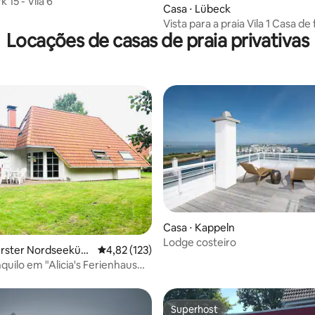
 15 - Vila 6
Casa ⋅ Lübeck
Vista para a praia Vila 1 C
Locações de casas de praia privativas
Casa ⋅ Kappeln
Lodge costeiro
média de 5, 16 avaliações
rster Nordseeküst
4,82 de uma avaliação média de 5, 123 avalia
4,82 (123)
quilo em "Alicia's Ferienhaus
Superhost