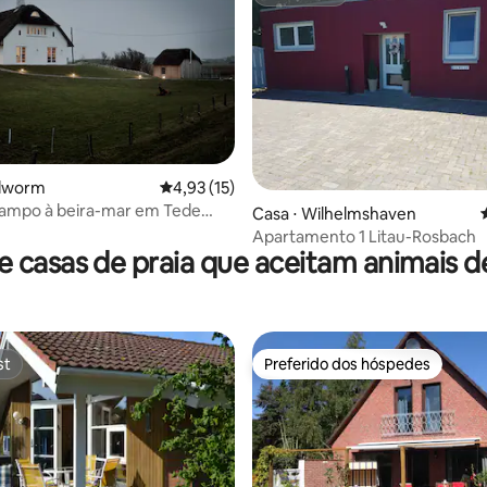
Superhost
llworm
4,93 de uma avaliação média de 5, 15 avalia
4,93 (15)
campo à beira-mar em Tede
média de 5, 50 avaliações
Casa ⋅ Wilhelmshaven
th | Sauna e spa
Apartamento 1 Litau-Rosbach
 casas de praia que aceitam animais 
st
Preferido dos hóspedes
st
Preferido dos hóspedes