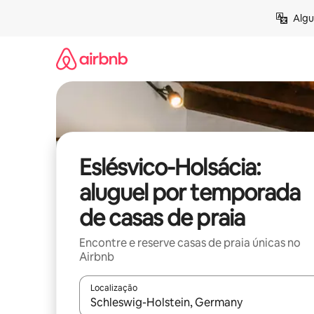
Pular
Algu
para
o
conteúdo
Eslésvico-Holsácia:
aluguel por temporada
de casas de praia
Encontre e reserve casas de praia únicas no
Airbnb
Localização
Quando os resultados estiverem disponíveis, expl