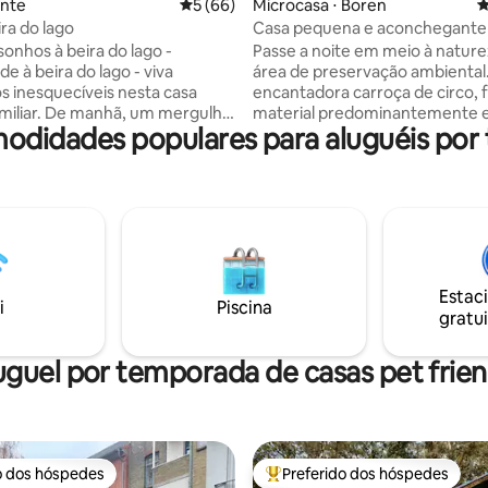
ente
5 de uma avaliação média de 5, 66 avalia
5 (66)
Microcasa ⋅ Boren
4
ra do lago
Casa pequena e aconchegante
Schleinähe em local isolado
sonhos à beira do lago -
Passe a noite em meio à nature
e à beira do lago - viva
área de preservação ambienta
inesquecíveis nesta casa
encantadora carroça de circo, 
amiliar. De manhã, um mergulho
material predominantemente e
modidades populares para aluguéis por
 lago, uma rodada de natação,
energia solar e com um equip
, pesca - tudo
simples, mas aconchegante. 
te da propriedade, ótimas
banheiro ecológico, um chuveir
ciclovias, 30 minutos para o Mar
uma pequena cozinha com águ
asseios a cavalo, golfe - em 20
corrente. O forno espalha um c
e carro dois campos de golfe
aconchegante e é aquecido co
acos, churrasco à noite no
O local de banho no Schlei fica 
u simplesmente desfrutar da
metros de distância, a ciclovia 
Estac
squecível Aqui você pode
passa diretamente pela casa,
i
Piscina
gratui
 relaxamento e aventura
adequada para passeios a caval
uguel por temporada de casas pet frien
o dos hóspedes
Preferido dos hóspedes
o dos hóspedes
Entre os melhores preferidos d