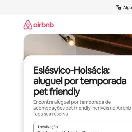
Pular
Algu
para
o
conteúdo
Eslésvico-Holsácia:
aluguel por temporada
pet friendly
Encontre aluguel por temporada de
acomodações pet friendly incríveis no Airbnb
faça sua reserva
Localização