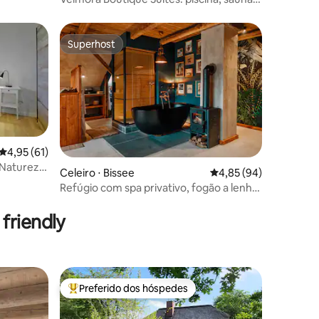
e-bikes
Superhost
Superhost
4,95 de uma avaliação média de 5, 61 avaliações
4,95 (61)
 Natureza
Celeiro ⋅ Bissee
4,85 de uma avaliação
4,85 (94)
Refúgio com spa privativo, fogão a lenha
ções
e home theater
friendly
Preferido dos hóspedes
os hóspedes
Entre os melhores preferidos dos hóspedes