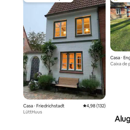
Preferido dos hóspedes
Entre os
Casa ⋅ E
Caixa de 
Stefan S
Casa ⋅ Friedrichstadt
4,98 de uma avaliação m
4,98 (132)
LüttHuus
Alug