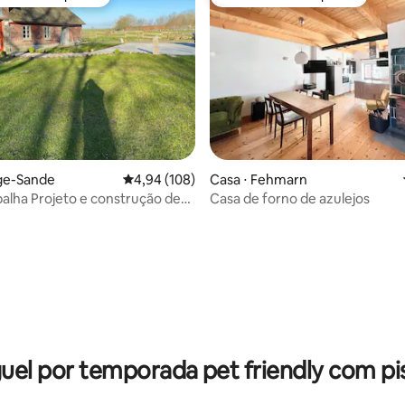
 melhores preferidos dos hóspedes
Preferido dos hóspedes
nge-Sande
4,94 de uma avaliação média de 5, 108 avalia
4,94 (108)
Casa ⋅ Fehmarn
palha Projeto e construção de
Casa de forno de azulejos
kupsch
édia de 5, 132 avaliações
uel por temporada pet friendly com pi