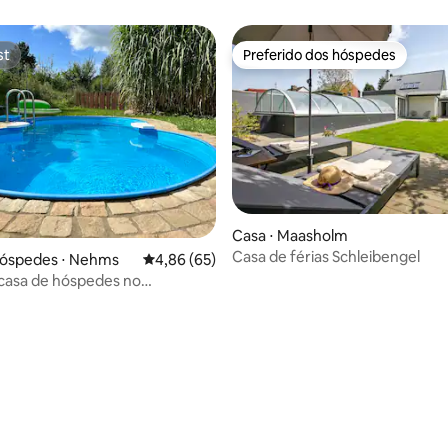
st
Preferido dos hóspedes
st
Preferido dos hóspedes
Casa ⋅ Maasholm
Casa de férias Schleibengel
hóspedes ⋅ Nehms
4,86 de uma avaliação média de 5, 65 avalia
4,86 (65)
casa de hóspedes no
partamento
édia de 5, 129 avaliações