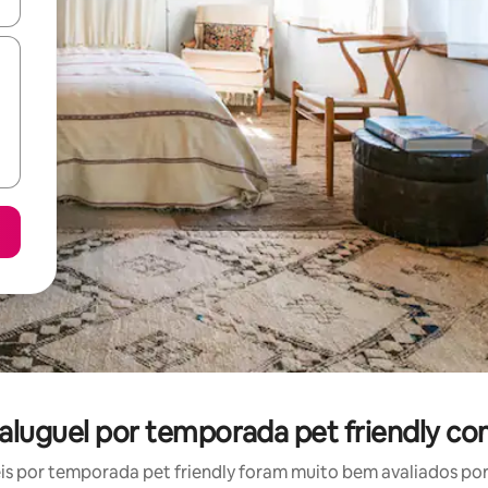
ore-os usando as seta para cima e para baixo do teclado ou tocando e
 aluguel por temporada pet friendly c
 por temporada pet friendly foram muito bem avaliados por 