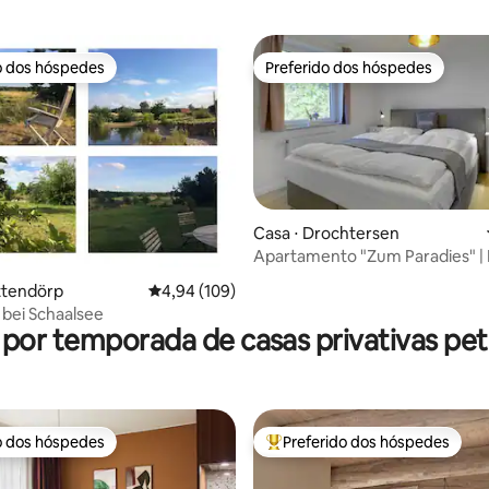
o dos hóspedes
Preferido dos hóspedes
o dos hóspedes
Preferido dos hóspedes
Casa ⋅ Drochtersen
Apartamento "Zum Paradies" |
| Jardim | Bicicleta
 média de 5, 9 avaliações
ttendörp
4,94 de uma avaliação média de 5, 109 avalia
4,94 (109)
bei Schaalsee
 por temporada de casas privativas pet 
o dos hóspedes
Preferido dos hóspedes
o dos hóspedes
Entre os melhores preferidos d