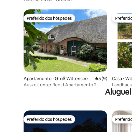
Preferido dos hóspedes
Preferid
Preferido dos hóspedes
Preferid
Apartamento ⋅ Groß Wittensee
5 de uma avaliação
5 (9)
Casa ⋅ Wi
Auszeit unter Reet I Apartamento 2
Landhaus 
Aluguel
Preferido dos hóspedes
Preferid
Preferido dos hóspedes
Preferid