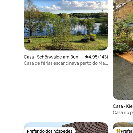
Casa ⋅ Schönwalde am Bung
4,95 de uma avaliação m
4,95 (143)
sberg
Casa de férias escandinava perto do Mar
Báltico
Casa ⋅ Kie
Casa no p
Preferido dos hóspedes
Prefe