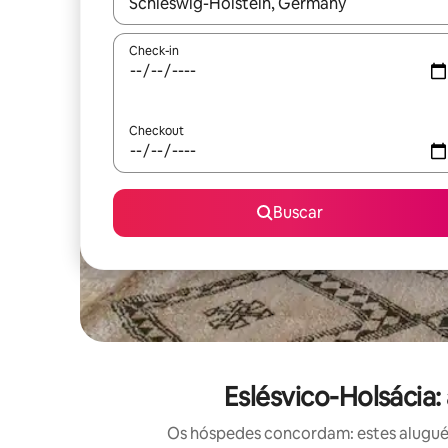
Quando os resultados estiverem disponíveis, expl
Check-in
Checkout
Buscar
Eslésvico-Holsácia:
Os hóspedes concordam: estes aluguéis