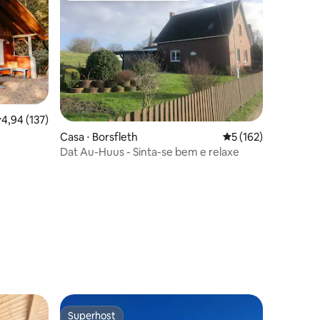
,94 de uma avaliação média de 5, 137 avaliações
4,94 (137)
Casa ⋅ Borsfleth
5 de uma avaliação 
5 (162)
Dat Au-Huus - Sinta-se bem e relaxe
ções
Superhost