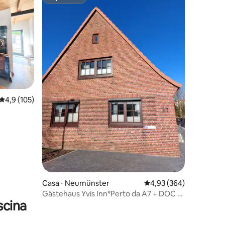
Superhost
ções
4,9 de uma avaliação média de 5, 105 avaliações
4,9 (105)
Casa ⋅ Neumünster
4,93 de uma avaliação m
4,93 (364)
Gästehaus Yvis Inn*Perto da A7 + DOC &
scina
caixa de carregamento de 11 kW