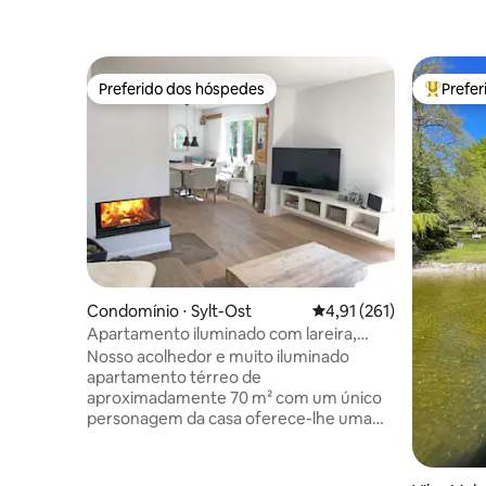
Preferido dos hóspedes
Prefe
Preferido dos hóspedes
Entre os
Condomínio ⋅ Sylt-Ost
4,91 de uma avaliação m
4,91 (261)
Apartamento iluminado com lareira,
banheira de hidromassagem, sauna,
Nosso acolhedor e muito iluminado
jardim
apartamento térreo de
aproximadamente 70 m² com um único
personagem da casa oferece-lhe uma
área de estar/jantar de
aproximadamente 40 m² com cozinha
aberta, área de jantar e lareira, um