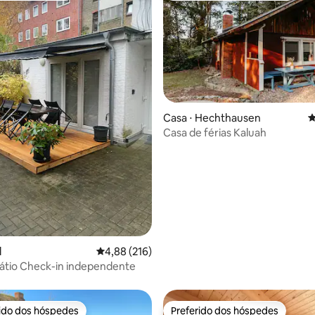
Casa ⋅ Hechthausen
4
Casa de férias Kaluah
édia de 5, 143 avaliações
l
4,88 de uma avaliação média de 5, 216 avalia
4,88 (216)
átio Check-in independente
rido dos hóspedes
Preferido dos hóspedes