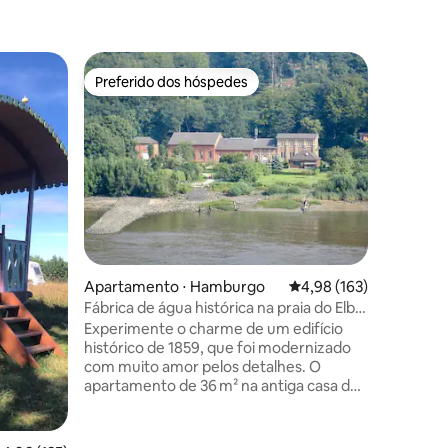
Casa de 
Preferido dos hóspedes
Prefe
Preferido dos hóspedes
Entre o
t
Vida no 
No Thies
melhor d
moderno 
conceito
uma pais
pode des
campos e
de bicicl
pode rela
Apartamento ⋅ Hamburgo
4,98 de uma avaliação 
4,98 (163)
sol na pi
banheira
Fábrica de água histórica na praia do Elba,
casal, fa
em Hamburgo
Experimente o charme de um edifício
encontra
histórico de 1859, que foi modernizado
relaxar.
com muito amor pelos detalhes. O
apartamento de 36 m² na antiga casa de
máquinas do sistema de abastecimento
de água oferece estilo elegante e
conforto contemporâneo. Localização: