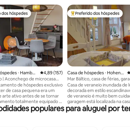
o dos hóspedes
Preferido dos hóspedes
o dos hóspedes
Entre os melhores preferidos d
édia de 5, 127 avaliações
hóspedes ⋅ Hambur
4,89 de uma avaliação média de 5, 157 avalia
4,89 (157)
Casa de hóspedes ⋅ Hohenf
4
elde
o | Aconchego de microcasa
Mar Báltico, casa de férias, ga
 externa
Fi, animais de estimação media
tamento de hóspedes exclusivo
Casa de veraneio inundada de l
solicitação
ter de casa pequena era um
decorada em estilo escandinav
 arte ativo antes de se tornar
de veraneio é muito bem cuida
amento totalmente equipado e
garagem está localizada na cas
odidades populares para aluguel por 
entável. Acomoda 2 (+ 2) em
bem iluminada e aconchegant
arto de nível dividido. Uma
assento perto da janela. Banhe
cançada através de escada, a
chuveiro e janela. Sala de estar
á-cama. O apartamento
com grande área de estar, Sala 
a galeria ativa, com 3 portas
com banco antigo e mesa dobrá