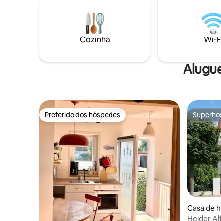
madeira leva ao nível do dormitório. A
de terraç
cama tem (2 x 1,4) m de altura. Como
espaço para 
alternativa, um sofá-cama pode ser
ponto de ô
usado no andar térreo. A casa foi
aeroporto
Cozinha
Wi-F
completamente reformada em 2019.
florestas
Possui um terraço de aproximadamente
shopping
35 metros quadrados.
Alugue
Preferido dos hóspedes
Superho
Preferido dos hóspedes
Superho
Casa de h
Heider Al