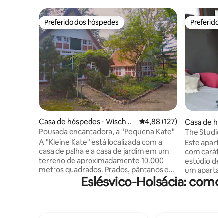
Preferido dos hóspedes
Preferid
Preferido dos hóspedes
Preferid
Casa de hóspedes ⋅ Wischha
4,88 de uma avaliação m
4,88 (127)
Casa de 
fen
go
Pousada encantadora, a "Pequena Kate"
The Studi
com área
A "Kleine Kate" está localizada com a
Este apar
casa de palha e a casa de jardim em um
com cará
terreno de aproximadamente 10.000
estúdio de
metros quadrados. Prados, pântanos e
um apart
Eslésvico-Holsácia: com
árvores antigas formam o ambiente. A
autossust
área total é de aproximadamente 50
um único qu
metros quadrados. O cômodo tem entre
cama é al
2,2 m de altura no jardim de inverno e 4,6
segunda um sof
m na sala de jantar. Uma escada de
ainda é um