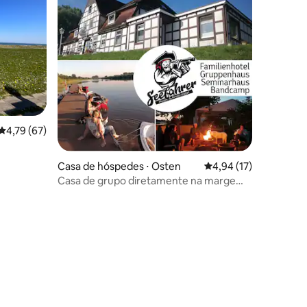
4,79 de uma avaliação média de 5, 67 avaliações
4,79 (67)
Casa de hóspedes ⋅ Osten
4,94 de uma avaliação
4,94 (17)
Casa de grupo diretamente na margem
do rio Oste e sauna