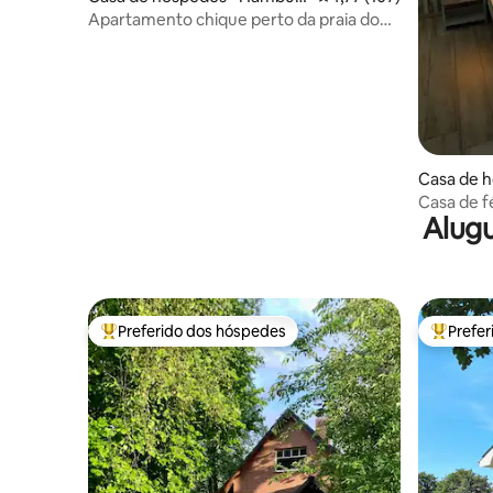
go
Apartamento chique perto da praia do
Elba
Casa de h
gen
Casa de f
Alugu
Preferido dos hóspedes
Prefe
Entre os melhores preferidos dos hóspedes
Entre os