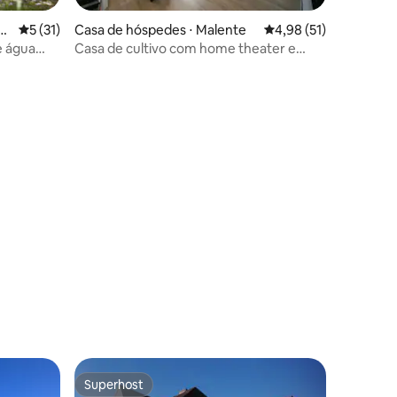
te
5 de uma avaliação média de 5, 31 avaliações
5 (31)
Casa de hóspedes ⋅ Malente
4,98 de uma avaliação
4,98 (51)
e água
Casa de cultivo com home theater e
terraço
ções
Superhost
Superhost