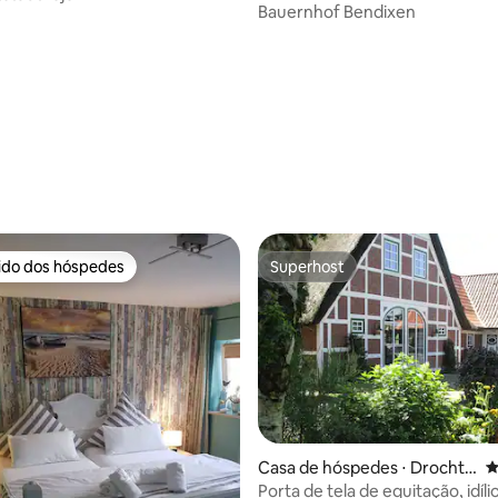
g
Bauernhof Bendixen
média de 5, 20 avaliações
rido dos hóspedes
Superhost
 melhores preferidos dos hóspedes
Superhost
Casa de hóspedes ⋅ Drochte
4
rsen
Porta de tela de equitação, idíli
édia de 5, 107 avaliações