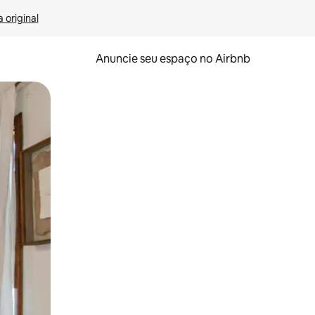
 original
Anuncie seu espaço no Airbnb
 deslizando o dedo na tela.