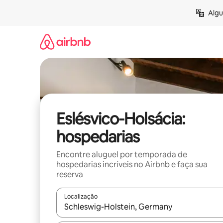
Pular
Algu
para
o
conteúdo
Eslésvico-Holsácia:
hospedarias
Encontre aluguel por temporada de
hospedarias incríveis no Airbnb e faça sua
reserva
Localização
Quando os resultados estiverem disponíveis, expl