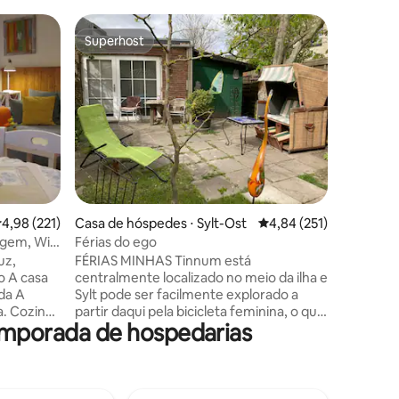
Casa de 
Superhost
Preferi
os hóspedes
Superhost
Preferi
Encantad
“Schafst
Nosso c
“Schafsta
pessoas, 
do campo
moderno 
localizad
estável 
jardim ce
No apart
ções
,98 de uma avaliação média de 5, 221 avaliações
4,98 (221)
Casa de hóspedes ⋅ Sylt-Ost
4,84 de uma avaliação 
4,84 (251)
roupa de
estão inc
ragem, Wi-
Férias do ego
totalmen
nte
uz,
FÉRIAS MINHAS Tinnum está
confortá
o A casa
centralmente localizado no meio da ilha e
carinho 
da A
Sylt pode ser facilmente explorado a
em qualq
a. Cozinha
partir daqui pela bicicleta feminina, o que
temporada de hospedarias
e, com
é inclusivo POR FAVOR, TRAGAM SUAS
iro com
PRÓPRIAS CAPAS E TOALHAS
 aberta
NECESSÁRIAS. ESTES NÃO SÃO
de jantar
INCLUSIVOS E FORA DE ESTOQUE. Você
vel. Sob
paga seu imposto de turismo