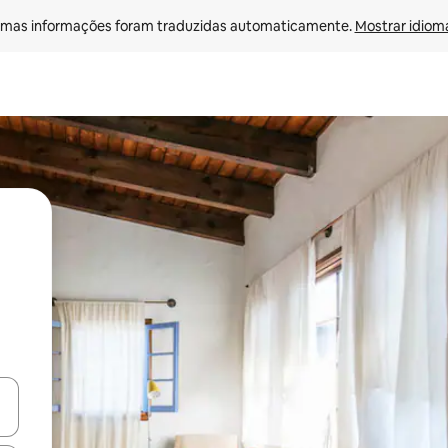
mas informações foram traduzidas automaticamente. 
Mostrar idioma
ore-os usando as seta para cima e para baixo do teclado ou tocando e