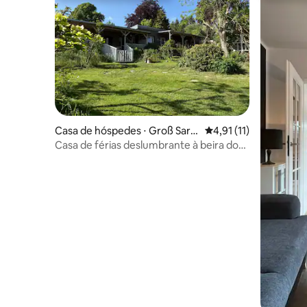
Casa de hóspedes ⋅ Groß Sara
4,91 de uma avaliação
4,91 (11)
u
Casa de férias deslumbrante à beira do
lago