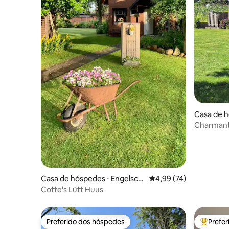
Casa de 
Charmant
Casa de hóspedes ⋅ Engelsch
4,99 de uma avaliação 
4,99 (74)
off
Cotte's Lütt Huus
Preferido dos hóspedes
Prefe
Preferido dos hóspedes
Entre os