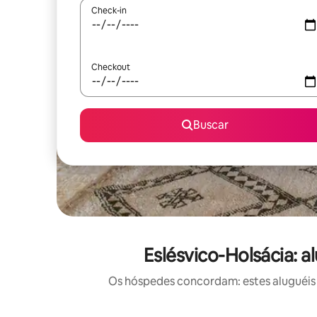
Check-in
Checkout
Buscar
Eslésvico-Holsácia: 
Os hóspedes concordam: estes aluguéis 