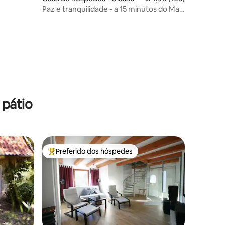
Paz e tranquilidade - a 15 minutos do Mar
Báltico
ções
 pátio
Preferido dos hóspedes
Entre os melhores preferidos dos hóspedes