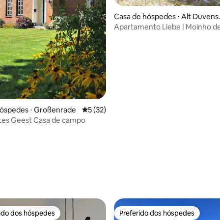
Casa de hóspedes ⋅ Alt Duvens
dt
Apartamento Liebe | Moinho d
histórico Stenten
hóspedes ⋅ Großenrade
5 de uma avaliação média de 5, 32 avalia
5 (32)
es Geest Casa de campo
média de 5, 74 avaliações
rido dos hóspedes
Preferido dos hóspedes
 melhores preferidos dos hóspedes
Preferido dos hóspedes