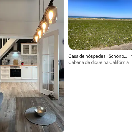
 média de 5, 11 avaliações
Casa de hóspedes ⋅ Schönber
g
Cabana de dique na Califórnia