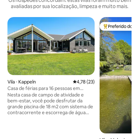
Os hóspedes concordam: estas vilas foram muito bem
avaliadas por sua localização, limpeza e muito mais.
Preferido dos 
Entre os melhore
Vila ⋅ Kappeln
4,78 de uma avaliação média de
4,78 (23)
Casa de férias para 16 pessoas em
hasselberg
Nesta casa de campo de atividade e
bem-estar, você pode desfrutar da
grande piscina de 18 m2 com sistema de
contracorrente e escorrega de água
desde a manhã. Depois, você pode
relaxar na banheira de hidromassagem e
na sauna e recarregar seu corpo. Pronto
para os desafios de hoje, você pode