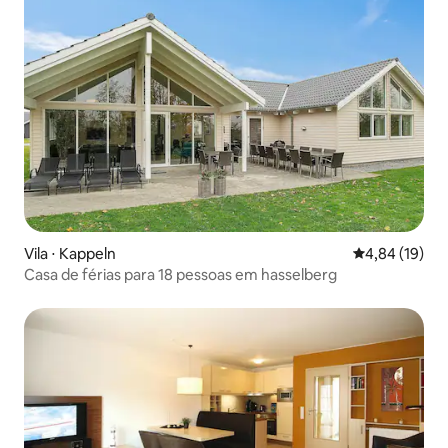
Vila ⋅ Kappeln
4,84 de uma a
4,84 (19)
Casa de férias para 18 pessoas em hasselberg