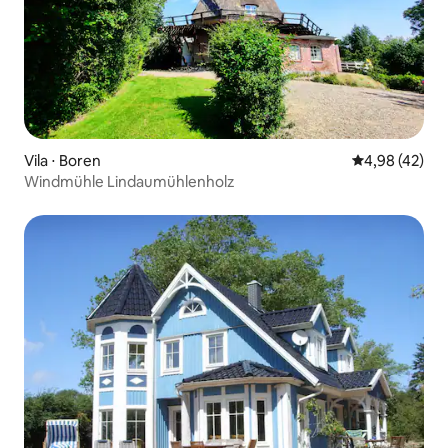
Vila ⋅ Boren
4,98 de uma a
4,98 (42)
Windmühle Lindaumühlenholz