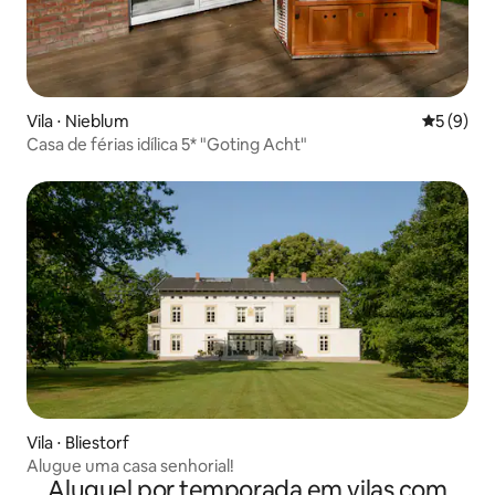
Vila ⋅ Nieblum
5 de uma 
5 (9)
Casa de férias idílica 5* "Goting Acht"
Vila ⋅ Bliestorf
Alugue uma casa senhorial!
Aluguel por temporada em vilas com