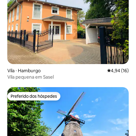
Vila ⋅ Hamburgo
4,94 de uma a
4,94 (16)
Vila pequena em Sasel
Preferido dos hóspedes
Preferido dos hóspedes