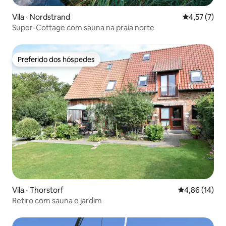
Vila ⋅ Nordstrand
4,57 de uma 
4,57 (7)
Super-Cottage com sauna na praia norte
Preferido dos hóspedes
Preferido dos hóspedes
Vila ⋅ Thorstorf
4,86 de uma a
4,86 (14)
Retiro com sauna e jardim