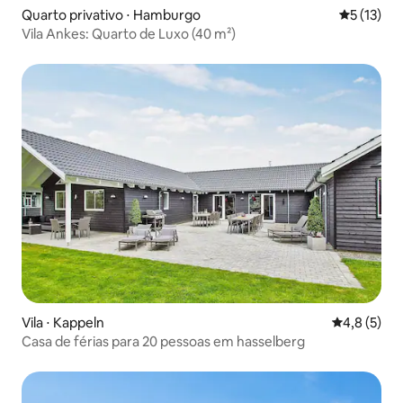
Quarto privativo ⋅ Hamburgo
5 de uma a
5 (13)
Vila Ankes: Quarto de Luxo (40 m²)
Vila ⋅ Kappeln
4,8 de uma 
4,8 (5)
Casa de férias para 20 pessoas em hasselberg