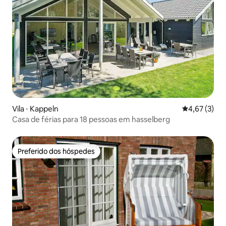
Vila ⋅ Kappeln
4,67 de uma 
4,67 (3)
Casa de férias para 18 pessoas em hasselberg
Preferido dos hóspedes
Preferido dos hóspedes