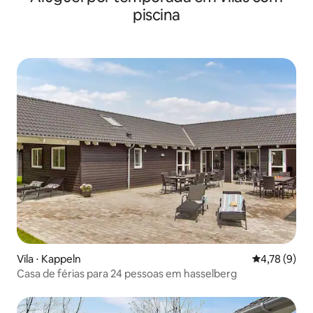
piscina
Vila ⋅ Kappeln
4,78 de uma 
4,78 (9)
Casa de férias para 24 pessoas em hasselberg