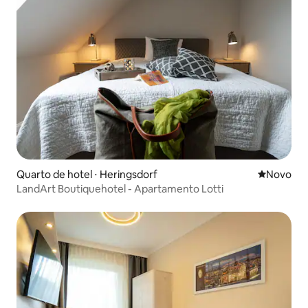
Quarto de hotel ⋅ Heringsdorf
Novo lugar
Novo
LandArt Boutiquehotel - Apartamento Lotti