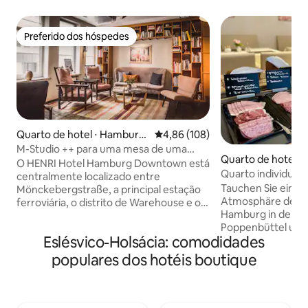
Preferido dos hóspedes
Preferido dos hóspedes
Quarto de hotel ⋅ Hamburg
4,86 de uma avaliação média de 
4,86 (108)
o
M-Studio ++ para uma mesa de uma
Quarto de hotel 
noite em Hamburgo
O HENRI Hotel Hamburg Downtown está
Quarto individua
centralmente localizado entre
banheiro externo 
Tauchen Sie ein in
Mönckebergstraße, a principal estação
Atmosphäre des s
ferroviária, o distrito de Warehouse e o
Hamburg in der Re
mercado da prefeitura. A casa é uma
Poppenbüttel und 
homenagem ao seu design de meados
Eslésvico-Holsácia: comodidades
Rückzugsort durch
do século. 65 estúdios, suítes, sala de
modernen und ko
estar e o HENRI 's Spa & Gym combinam
populares dos hotéis boutique
Doppelzimmer mit
hospitalidade animada, estilo de vida
direkte Ausblick a
hanseático e estilo cosmopolita. Uma
Rosengarten mach
casa longe de casa no coração de
einer kleinen Oas
Hamburgo. Btw: Abendbrot na cozinha