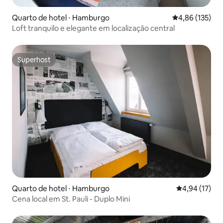
Quarto de hotel ⋅ Hamburgo
4,86 de uma av
4,86 (135)
Loft tranquilo e elegante em localização central
Superhost
Superhost
Quarto de hotel ⋅ Hamburgo
4,94 de uma a
4,94 (17)
Cena local em St. Pauli - Duplo Mini