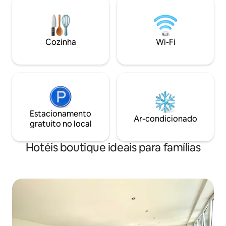
Erholung. Die stilv
Kontor é por nossa conta (Mon-Thu
kombiniert Komfo
19:00 -21:00) . Vejo você no HENRI!
schafft den perfe
Aufenthalt in Ham
Cozinha
Wi-Fi
Estacionamento
Ar-condicionado
gratuito no local
Hotéis boutique ideais para famílias