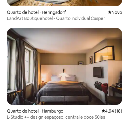
Quarto de hotel ⋅ Heringsdorf
Novo lugar
Novo
LandArt Boutiquehotel - Quarto individual Casper
Quarto de hotel ⋅ Hamburgo
4,94 de uma a
4,94 (18)
L-Studio ++ design espaçoso, central e doce 50ies