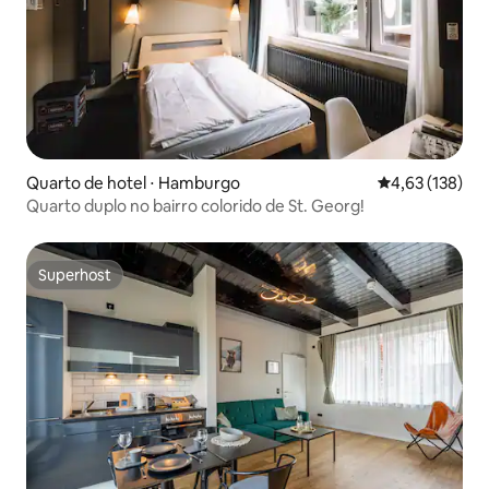
Quarto de hotel ⋅ Hamburgo
4,63 de uma av
4,63 (138)
Quarto duplo no bairro colorido de St. Georg!
Superhost
Superhost