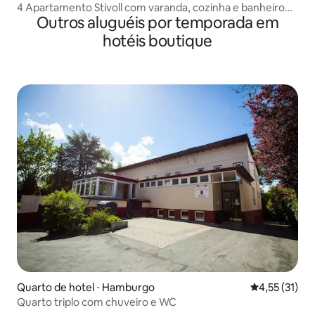
4 Apartamento Stivoll com varanda, cozinha e banheiro
Outros aluguéis por temporada em
privativos
hotéis boutique
Quarto de hotel ⋅ Hamburgo
4,55 de uma a
4,55 (31)
Quarto triplo com chuveiro e WC