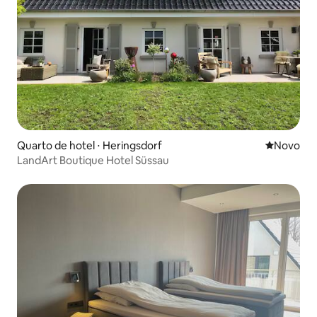
Quarto de hotel ⋅ Heringsdorf
Novo lugar
Novo
LandArt Boutique Hotel Süssau