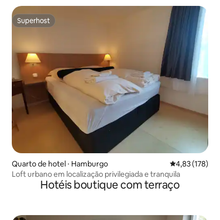
Superhost
Superhost
Quarto de hotel ⋅ Hamburgo
4,83 de uma av
4,83 (178)
Loft urbano em localização privilegiada e tranquila
Hotéis boutique com terraço