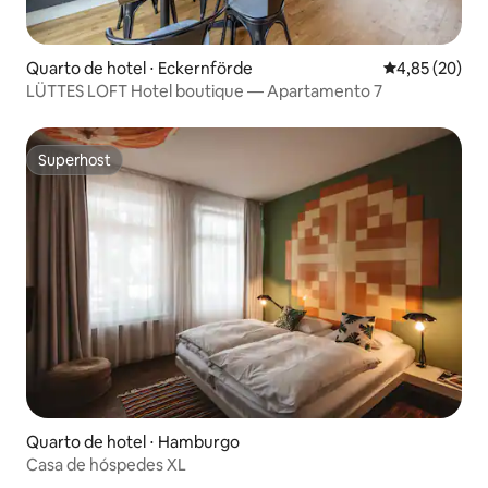
Quarto de hotel ⋅ Eckernförde
4,85 de uma a
4,85 (20)
LÜTTES LOFT Hotel boutique — Apartamento 7
Superhost
Superhost
Quarto de hotel ⋅ Hamburgo
Casa de hóspedes XL