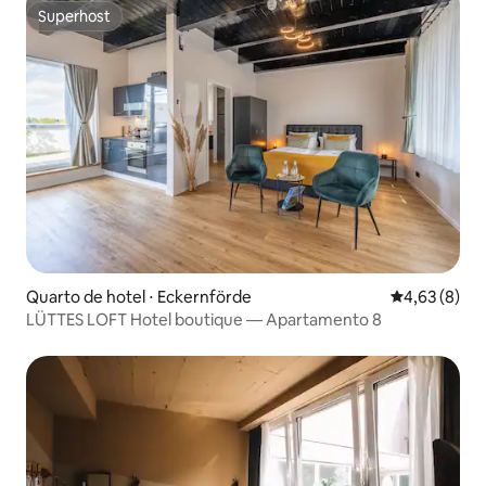
Superhost
Superhost
Quarto de hotel ⋅ Eckernförde
4,63 de uma 
4,63 (8)
LÜTTES LOFT Hotel boutique — Apartamento 8