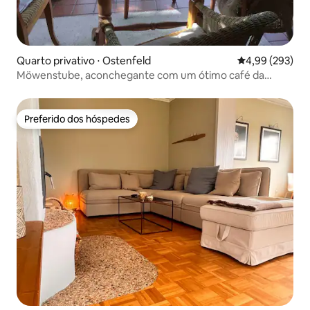
Quarto privativo ⋅ Ostenfeld
4,99 de uma ava
4,99 (293)
Möwenstube, aconchegante com um ótimo café da
manhã
Preferido dos hóspedes
Preferido dos hóspedes