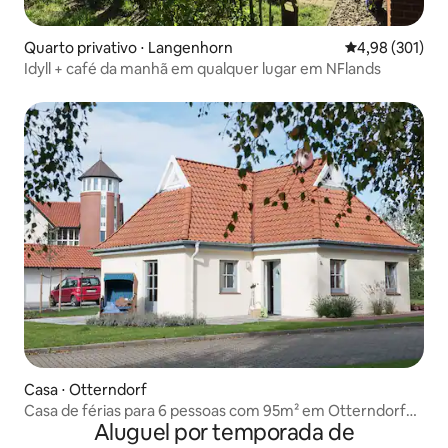
Quarto privativo ⋅ Langenhorn
4,98 de uma av
4,98 (301)
Idyll + café da manhã em qualquer lugar em NFlands
Casa ⋅ Otterndorf
Casa de férias para 6 pessoas com 95m² em Otterndorf
Aluguel por temporada de
(55027)