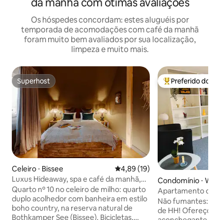
da manhã com ótimas avaliações
Os hóspedes concordam: estes aluguéis por
temporada de acomodações com café da manhã
foram muito bem avaliados por sua localização,
limpeza e muito mais.
Superhost
Preferido dos 
Superhost
Entre os melhore
Celeiro ⋅ Bissee
4,89 de uma avaliação média de
4,89 (19)
Luxus Hideaway, spa e café da manhã,
Condomínio ⋅ Wen
sauna, banheira
Quarto nº 10 no celeiro de milho: quarto
burg
Apartamento com 
duplo acolhedor com banheira em estilo
fumante, SE Rim 
Não fumantes: re
boho country, na reserva natural de
de HH! Ofereço 
Bothkamper See (Bissee). Bicicletas,
aconchegante de t