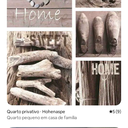
Quarto privativo ⋅ Hohenaspe
5 de uma 
5 (9)
Quarto pequeno em casa de família