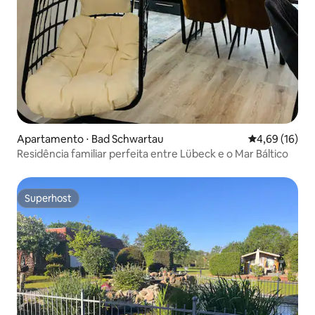
Apartamento ⋅ Bad Schwartau
4,69 de uma a
4,69 (16)
Residência familiar perfeita entre Lübeck e o Mar Báltico
Superhost
Superhost