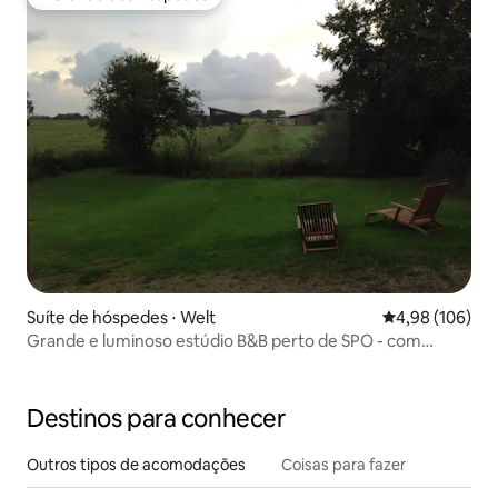
Preferido dos hóspedes
Suíte de hóspedes ⋅ Welt
4,98 de uma av
4,98 (106)
Grande e luminoso estúdio B&B perto de SPO - com
sauna!
Destinos para conhecer
Outros tipos de acomodações
Coisas para fazer