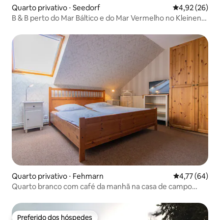
Quarto privativo ⋅ Seedorf
4,92 de uma a
4,92 (26)
B & B perto do Mar Báltico e do Mar Vermelho no Kleinen
Berlin (3)
Quarto privativo ⋅ Fehmarn
4,77 de uma a
4,77 (64)
Quarto branco com café da manhã na casa de campo
Wohler
Preferido dos hóspedes