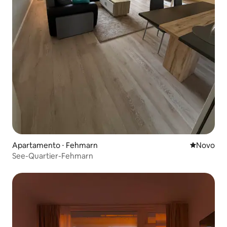
Apartamento ⋅ Fehmarn
Novo lugar
Novo
See-Quartier-Fehmarn