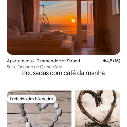
Apartamento ⋅ Timmendorfer Strand
4,5 de uma a
4,5 (16)
Suíte Oceano de OstseeAhoi
Pousadas com café da manhã
Preferido dos hóspedes
Preferido dos hóspedes