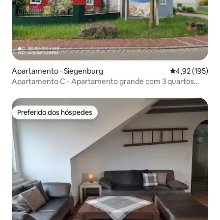
Apartamento ⋅ Siegenburg
4,92 de uma av
4,92 (195)
Apartamento C - Apartamento grande com 3 quartos
individuais
Preferido dos hóspedes
Preferido dos hóspedes