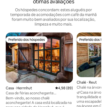
ótimas avaliações
Os hóspedes concordam: estes aluguéis por
temporada de acomodações com café da manhã
foram muito bem avaliados por sua localização,
limpeza e muito mais.
Preferido dos hóspedes
Preferido dos hó
Preferido dos hóspedes
Preferido dos hó
Chalé ⋅ Reut
Chalé na árvore
Casa ⋅ Herrnhut
4,98 de uma avaliação média de
4,98 (89)
🌿Casa na árvore 
Casa de férias aconchegante
tranquilidade e natureza
"Steinbruchhäusel"
Bem-vindo, ao nosso chalé
uma escapadela es
aconchegante! A casa está localizada na
na árvore em Gar