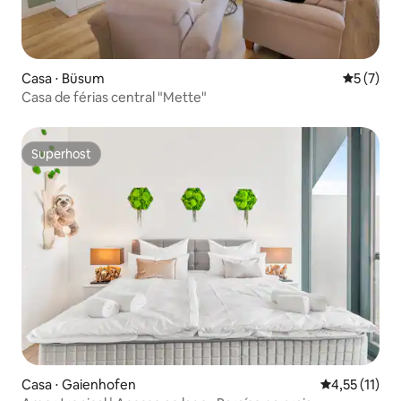
Casa ⋅ Büsum
5 de uma 
5 (7)
Casa de férias central "Mette"
Superhost
Superhost
Casa ⋅ Gaienhofen
4,55 de uma a
4,55 (11)