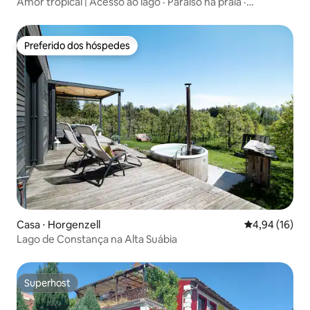
Amor tropical | Acesso ao lago · Paraíso na praia ·
Massagem
Preferido dos hóspedes
Preferido dos hóspedes
Casa ⋅ Horgenzell
4,94 de uma a
4,94 (16)
Lago de Constança na Alta Suábia
Superhost
Superhost