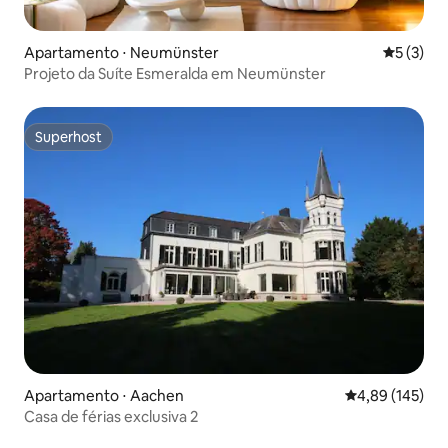
Apartamento ⋅ Neumünster
5 de uma 
5 (3)
Projeto da Suíte Esmeralda em Neumünster
Superhost
Superhost
Apartamento ⋅ Aachen
4,89 de uma av
4,89 (145)
Casa de férias exclusiva 2