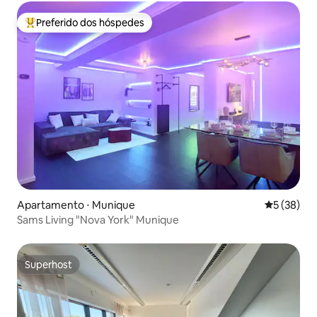
Preferido dos hóspedes
Entre os melhores preferidos dos hóspedes
Apartamento ⋅ Munique
5 de uma a
5 (38)
Sams Living "Nova York" Munique
Superhost
Superhost