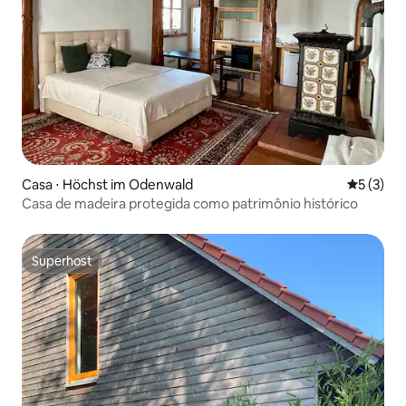
Casa ⋅ Höchst im Odenwald
5 de uma 
5 (3)
Casa de madeira protegida como patrimônio histórico
Superhost
Superhost