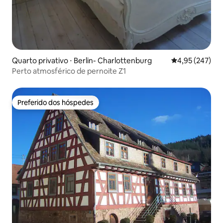
Quarto privativo ⋅ Berlin- Charlottenburg
4,95 de uma av
4,95 (247)
Perto atmosférico de pernoite Z1
Preferido dos hóspedes
Preferido dos hóspedes