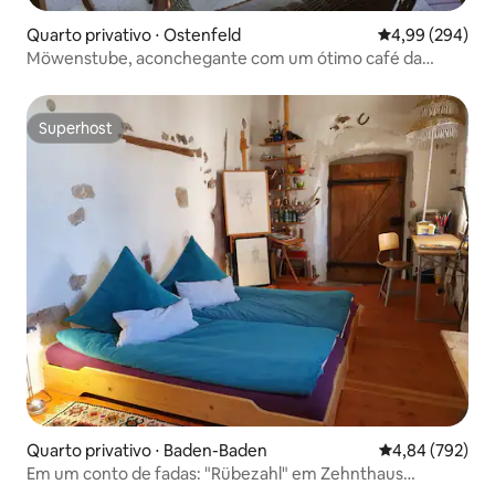
Quarto privativo ⋅ Ostenfeld
4,99 de uma ava
4,99 (294)
Möwenstube, aconchegante com um ótimo café da
manhã
Superhost
Superhost
Quarto privativo ⋅ Baden-Baden
4,84 de uma ava
4,84 (792)
Em um conto de fadas: "Rübezahl" em Zehnthaus
Steinbach