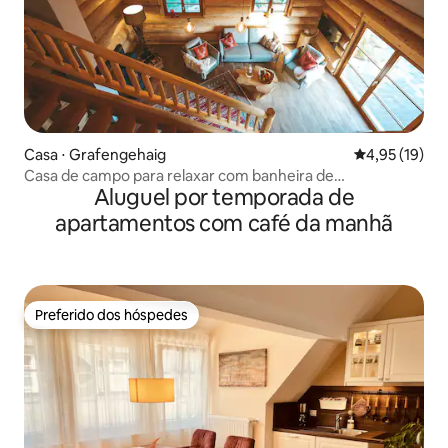
Casa ⋅ Grafengehaig
4,95 de uma a
4,95 (19)
Casa de campo para relaxar com banheira de
Aluguel por temporada de
hidromassagem, sauna em cabana de madeira e jardim
apartamentos com café da manhã
Preferido dos hóspedes
Preferido dos hóspedes