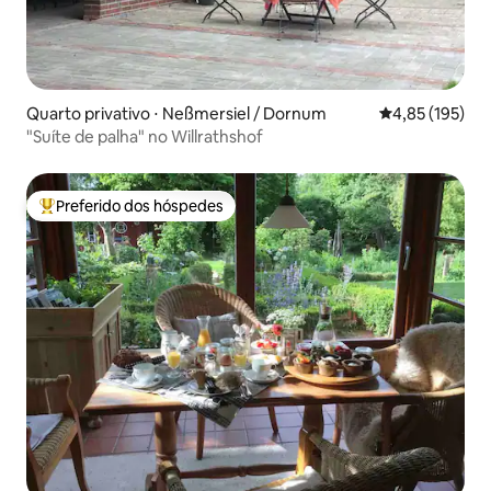
Quarto privativo ⋅ Neßmersiel / Dornum
4,85 de uma av
4,85 (195)
"Suíte de palha" no Willrathshof
Preferido dos hóspedes
Entre os melhores preferidos dos hóspedes