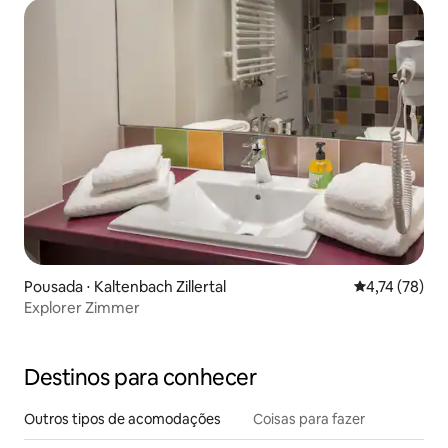
Pousada ⋅ Kaltenbach Zillertal
4,74 de uma a
4,74 (78)
Explorer Zimmer
Destinos para conhecer
Outros tipos de acomodações
Coisas para fazer