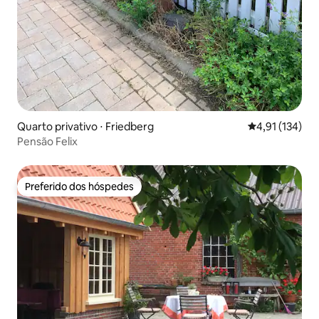
Quarto privativo ⋅ Friedberg
4,91 de uma av
4,91 (134)
Pensão Felix
Preferido dos hóspedes
Preferido dos hóspedes