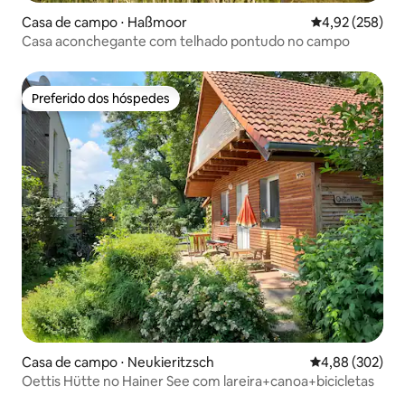
Casa de campo ⋅ Haßmoor
4,92 de uma av
4,92 (258)
Casa aconchegante com telhado pontudo no campo
Preferido dos hóspedes
Preferido dos hóspedes
Casa de campo ⋅ Neukieritzsch
4,88 de uma ava
4,88 (302)
Oettis Hütte no Hainer See com lareira+canoa+bicicletas