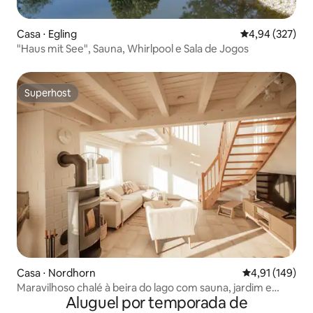
Casa ⋅ Egling
4,94 de uma av
4,94 (327)
"Haus mit See", Sauna, Whirlpool e Sala de Jogos
Superhost
Superhost
Casa ⋅ Nordhorn
4,91 de uma av
4,91 (149)
Maravilhoso chalé à beira do lago com sauna, jardim e
Aluguel por temporada de
canoa