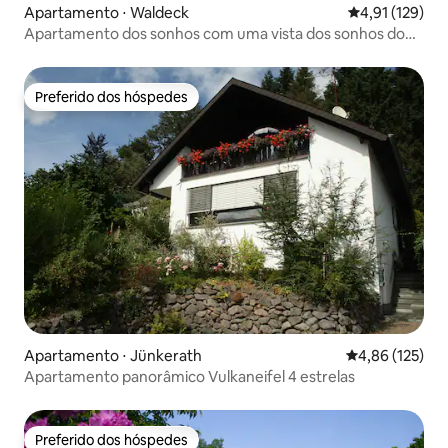
Apartamento ⋅ Waldeck
4,91 de uma av
4,91 (129)
Apartamento dos sonhos com uma vista dos sonhos do
Edersee
Preferido dos hóspedes
Preferido dos hóspedes
Apartamento ⋅ Jünkerath
4,86 de uma av
4,86 (125)
Apartamento panorâmico Vulkaneifel 4 estrelas
Preferido dos hóspedes