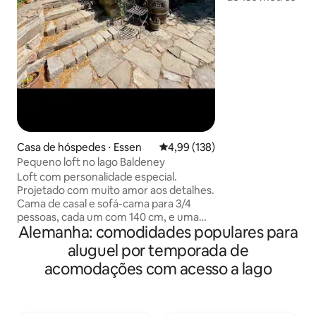
direito de 5,5 metros 50% da á
projetada apenas 
estar. Banheira, 
espiral para 2 pessoas e la
madeira verdadeir
desejar. No verão
metros pode ser a
transforma a área 
conversível. A gr
americana e o blo
eventos A geladeira para vinhos, o fogão
Casa de hóspedes ⋅ Essen
4,99 de uma avaliação média de 
4,99 (138)
a gás e a placa de
Pequeno loft no lago Baldeney
do equipamento
Loft com personalidade especial.
Projetado com muito amor aos detalhes.
Cama de casal e sofá-cama para 3/4
pessoas, cada um com 140 cm, e uma
Alemanha: comodidades populares para
cama de solteiro dobrável, bem como 1
cubo de dormir, Banheiro
aluguel por temporada de
espaçoso/banheira/chuveiro. Espaço
acomodações com acesso a lago
aberto com cozinha auto-suficiente.
Áreas externas privativas com mesa /
sofá / espreguiçadeiras, pequeno lago.
Apesar da propriedade ser