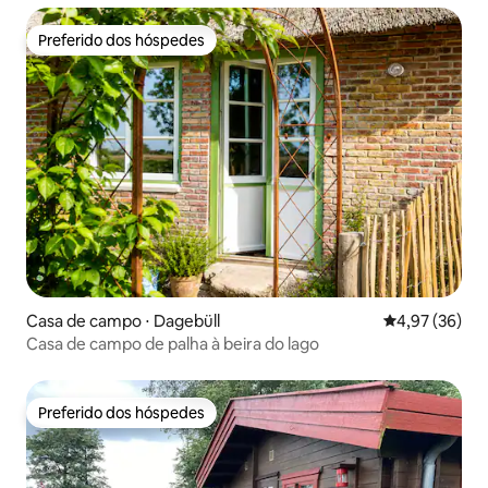
Preferido dos hóspedes
Preferido dos hóspedes
Casa de campo ⋅ Dagebüll
4,97 de uma a
4,97 (36)
Casa de campo de palha à beira do lago
Preferido dos hóspedes
Preferido dos hóspedes