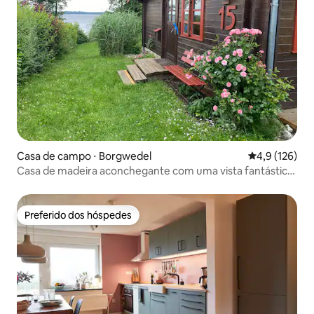
Casa de campo ⋅ Borgwedel
4,9 de uma av
4,9 (126)
Casa de madeira aconchegante com uma vista fantástica
para o Schlei
Preferido dos hóspedes
Preferido dos hóspedes