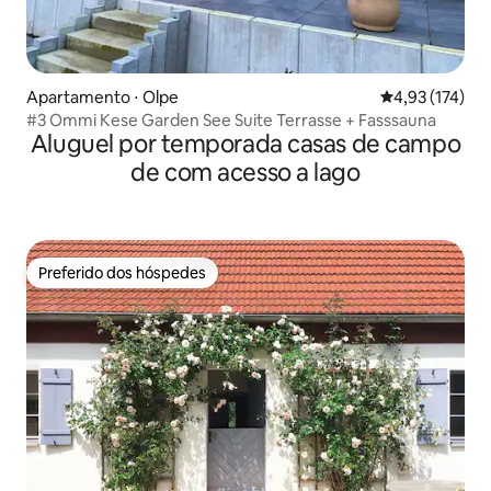
Apartamento ⋅ Olpe
4,93 de uma av
4,93 (174)
#3 Ommi Kese Garden See Suite Terrasse + Fasssauna
Aluguel por temporada casas de campo
de com acesso a lago
Preferido dos hóspedes
Preferido dos hóspedes