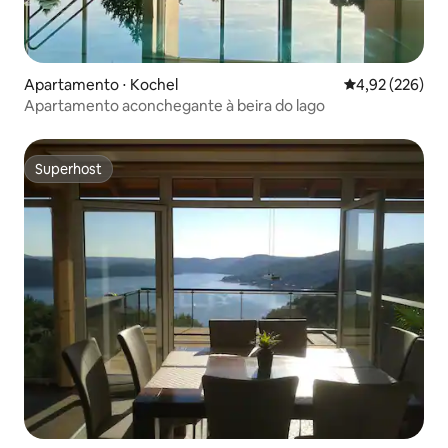
Apartamento ⋅ Kochel
4,92 de uma av
4,92 (226)
Apartamento aconchegante à beira do lago
Superhost
Superhost