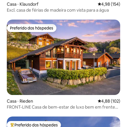
Casa ⋅ Klausdorf
4,98 de uma av
4,98 (154)
Excl. casa de férias de madeira com vista para a água
Preferido dos hóspedes
Preferido dos hóspedes
Casa ⋅ Rieden
4,88 de uma av
4,88 (102)
FRONT-LINE Casa de bem-estar de luxo bem em frente
ao lago
Preferido dos hóspedes