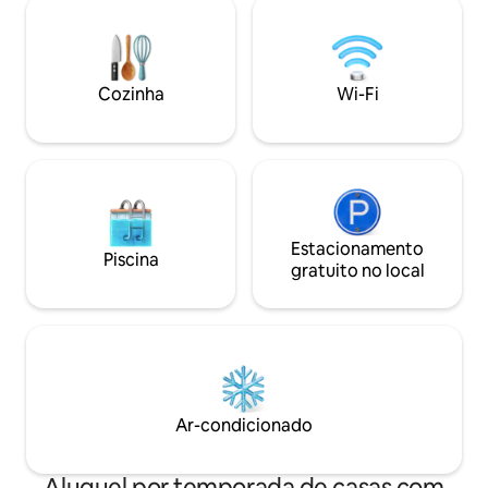
compartilhada com a casa principal, há
total independência e privacidade.
Refúgio perfeito para quem ama a
natureza, nos limites da floresta. A 8
Cozinha
Wi-Fi
minutos do Lago Baldeney. Transporte
público (5min até o ônibus/145, 14min
até o trem S-6)
Estacionamento
Piscina
gratuito no local
Ar-condicionado
Aluguel por temporada de casas com