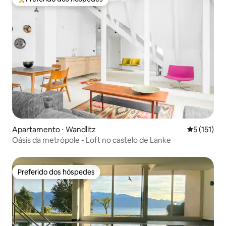
Entre os melhores preferidos dos hóspedes
Apartamento ⋅ Wandlitz
5 de uma av
5 (151)
Oásis da metrópole - Loft no castelo de Lanke
Preferido dos hóspedes
Preferido dos hóspedes