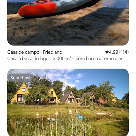
Casa de campo ⋅ Friedland
4,99 de uma av
4,99 (114)
Casa à beira do lago – 3.000 m² – com barco a remo e ar-
condicionado
Superhost
Superhost