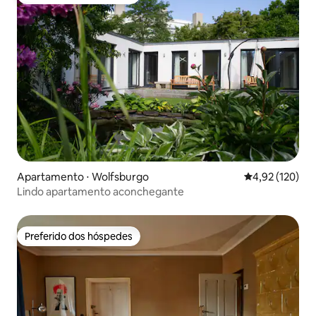
Preferido dos hóspedes
Apartamento ⋅ Wolfsburgo
4,92 de uma av
4,92 (120)
Lindo apartamento aconchegante
Preferido dos hóspedes
Preferido dos hóspedes