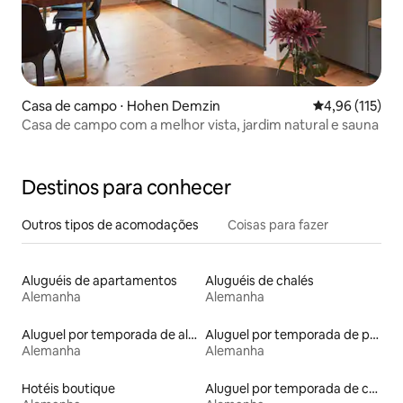
Casa de campo ⋅ Hohen Demzin
4,96 de uma av
4,96 (115)
Casa de campo com a melhor vista, jardim natural e sauna
Destinos para conhecer
Outros tipos de acomodações
Coisas para fazer
Aluguéis de apartamentos
Aluguéis de chalés
Alemanha
Alemanha
Aluguel por temporada de alojamentos ecológicos
Aluguel por temporada de pensões coreanas
Alemanha
Alemanha
Hotéis boutique
Aluguel por temporada de cabanas de pastor