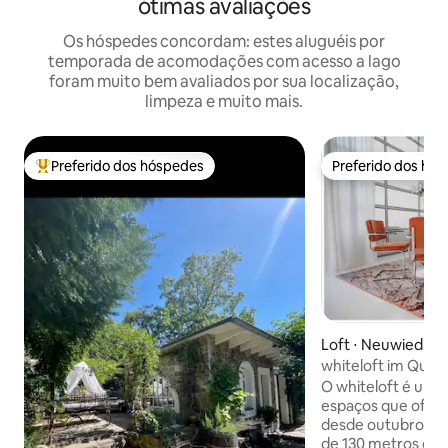
ótimas avaliações
Os hóspedes concordam: estes aluguéis por
temporada de acomodações com acesso a lago
foram muito bem avaliados por sua localização,
limpeza e muito mais.
Preferido dos hóspedes
Preferido dos hó
Entre os melhores preferidos dos hóspedes
Preferido dos hó
Loft ⋅ Neuwied
whiteloft im Quart
O whiteloft é um 
espaços que ofer
desde outubro de 
de 130 metros qu