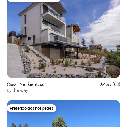
Entre os melhores preferidos dos hóspedes
Casa ⋅ Neukieritzsch
4,97 de uma a
4,97 (63)
By the way
Preferido dos hóspedes
Preferido dos hóspedes