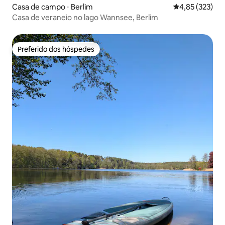
Casa de campo ⋅ Berlim
4,85 de uma av
4,85 (323)
Casa de veraneio no lago Wannsee, Berlim
Preferido dos hóspedes
Preferido dos hóspedes