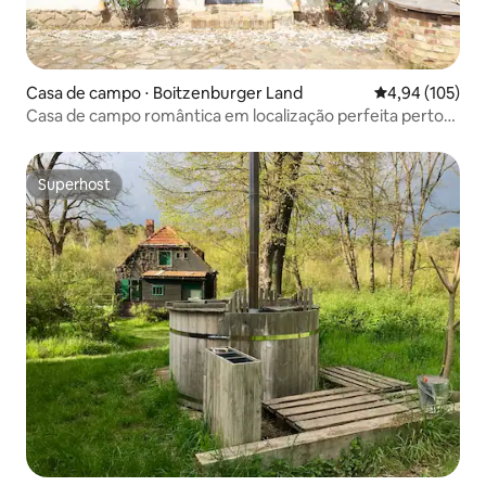
Casa de campo ⋅ Boitzenburger Land
4,94 de uma av
4,94 (105)
Casa de campo romântica em localização perfeita perto
do lago
Superhost
Superhost