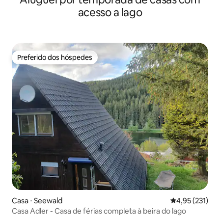
acesso a lago
Preferido dos hóspedes
Preferido dos hóspedes
Casa ⋅ Seewald
4,95 de uma av
4,95 (231)
Casa Adler - Casa de férias completa à beira do lago