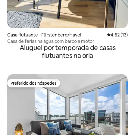
Casa flutuante ⋅ Fürstenberg/Havel
4,62 de uma a
4,62 (13)
Casa de férias na água com barco a motor
Aluguel por temporada de casas
flutuantes na orla
Preferido dos hóspedes
Preferido dos hóspedes