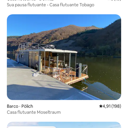
Sua pausa flutuante - Casa flutuante Tobago
Barco ⋅ Pölich
4,91 de uma av
4,91 (198)
Casa flutuante Moseltraum