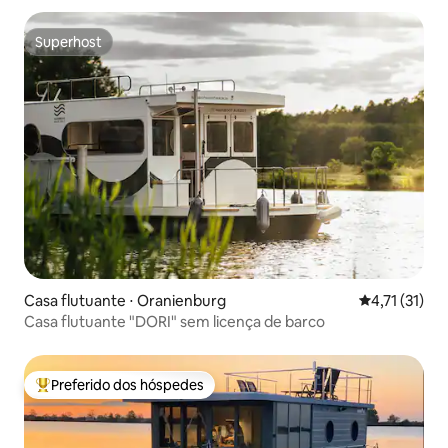
Superhost
Superhost
Casa flutuante ⋅ Oranienburg
4,71 de uma a
4,71 (31)
Casa flutuante "DORI" sem licença de barco
Preferido dos hóspedes
Entre os melhores preferidos dos hóspedes