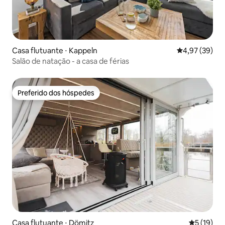
Casa flutuante ⋅ Kappeln
4,97 de uma a
4,97 (39)
Salão de natação - a casa de férias
Preferido dos hóspedes
Preferido dos hóspedes
Casa flutuante ⋅ Dömitz
5 de uma a
5 (19)