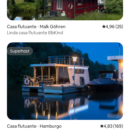
Casa flutuante ⋅ Malk Göhren
4,96 de uma a
4,96 (25)
Linda casa flutuante ElbKind
Superhost
Superhost
Casa flutuante ⋅ Hamburgo
4,83 de uma av
4,83 (169)