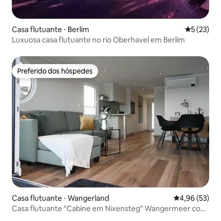
Casa flutuante ⋅ Berlim
5 de uma a
5 (23)
Luxuosa casa flutuante no rio Oberhavel em Berlim
Preferido dos hóspedes
Preferido dos hóspedes
Casa flutuante ⋅ Wangerland
4,96 de uma a
4,96 (53)
Casa flutuante "Cabine em Nixensteg" Wangermeer com
cachorro