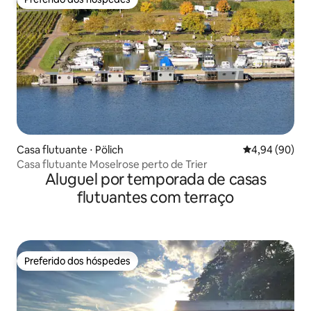
Preferido dos hóspedes
Casa flutuante ⋅ Pölich
4,94 de uma av
4,94 (90)
Casa flutuante Moselrose perto de Trier
Aluguel por temporada de casas
flutuantes com terraço
Preferido dos hóspedes
Preferido dos hóspedes