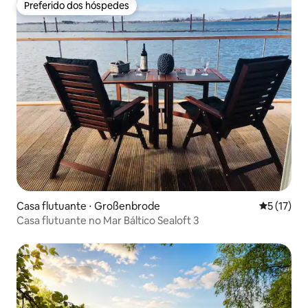
Preferido dos hóspedes
Preferido dos hóspedes
Casa flutuante ⋅ Großenbrode
5 de uma a
5 (17)
Casa flutuante no Mar Báltico Sealoft 3