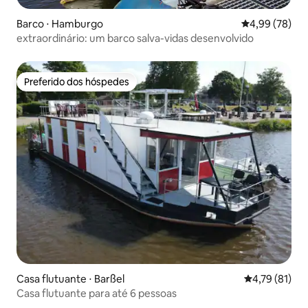
Barco ⋅ Hamburgo
4,99 de uma a
4,99 (78)
extraordinário: um barco salva-vidas desenvolvido
Preferido dos hóspedes
Preferido dos hóspedes
Casa flutuante ⋅ Barßel
4,79 de uma a
4,79 (81)
Casa flutuante para até 6 pessoas