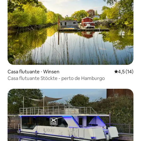
Casa flutuante ⋅ Winsen
4,5 de uma a
4,5 (14)
Casa flutuante Stöckte - perto de Hamburgo