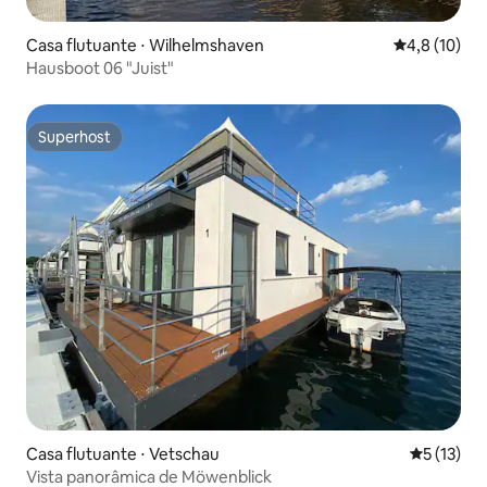
Casa flutuante ⋅ Wilhelmshaven
4,8 de uma a
4,8 (10)
Hausboot 06 "Juist"
Superhost
Superhost
Casa flutuante ⋅ Vetschau
5 de uma a
5 (13)
Vista panorâmica de Möwenblick