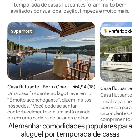
temporada de casas flutuantes foram muito bem
avaliados por sua localização, limpeza e muito mais.
Superhost
Preferido dos 
Superhost
Entre os melhore
Casa flutuante ⋅ Berlin Charlo
4,94 de uma avaliação média de
4,94 (18)
Casa flutuante ⋅ P
ttenburg
Uma casa flutuante no lago Havel em
Casa flutuante Mo
Berlim.
“É muito aconchegante”, dizem muitos
Localização perfe
hóspedes. “Você pode se sentar
com vista para as 
confortavelmente em um sofá grande
circundantes. O b
ou em uma cadeira de balanço e olhar
comprimento e o 
para a água por horas, desfrutando da
Alemanha: comodidades populares para
alta qualidade. No
paz e da tranquilidade.” A casa flutuante
um grande lounge 
aluguel por temporada de casas
é espaçosa e ecológica,
privacidade. Além