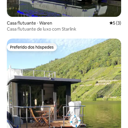
Casa flutuante ⋅ Waren
5 de uma 
5 (3)
Casa flutuante de luxo com Starlink
Preferido dos hóspedes
Preferido dos hóspedes