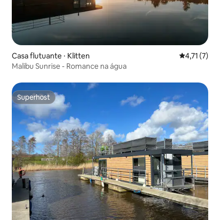
Casa flutuante ⋅ Klitten
4,71 de uma 
4,71 (7)
Malibu Sunrise - Romance na água
Superhost
Superhost