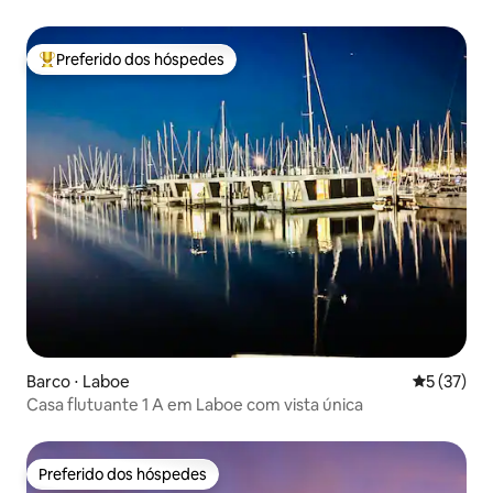
Preferido dos hóspedes
Entre os melhores preferidos dos hóspedes
Barco ⋅ Laboe
5 de uma a
5 (37)
Casa flutuante 1 A em Laboe com vista única
Preferido dos hóspedes
Preferido dos hóspedes