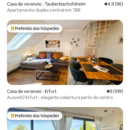
Casa de veraneio ⋅ Tauberbischofsheim
4,9 de uma a
4,9 (96)
Apartamento duplex central em TBB
Preferido dos hóspedes
Entre os melhores preferidos dos hóspedes
Casa de veraneio ⋅ Erfurt
5 de uma av
5 (109)
Auszeit2 Erfurt - elegante cobertura perto do centro
Preferido dos hóspedes
Entre os melhores preferidos dos hóspedes