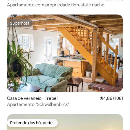
Apartamento com propriedade florestal e riacho
Superhost
Superhost
Casa de veraneio ⋅ Trebel
4,86 de uma av
4,86 (108)
Apartamento "Schwalbenblick"
Preferido dos hóspedes
Preferido dos hóspedes