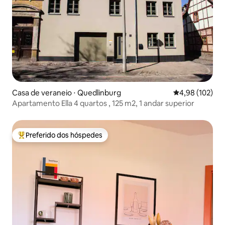
Casa de veraneio ⋅ Quedlinburg
4,98 de uma av
4,98 (102)
Apartamento Ella 4 quartos , 125 m2, 1 andar superior
Preferido dos hóspedes
Entre os melhores preferidos dos hóspedes