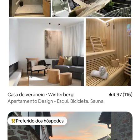
Casa de veraneio ⋅ Winterberg
4,97 de uma av
4,97 (116)
Apartamento Design - Esqui. Bicicleta. Sauna.
Preferido dos hóspedes
Entre os melhores preferidos dos hóspedes