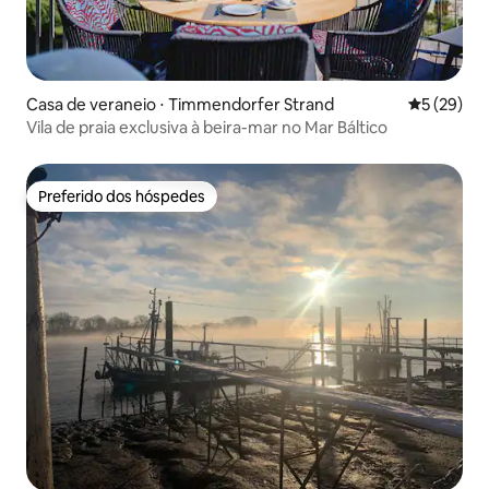
Casa de veraneio ⋅ Timmendorfer Strand
5 de uma a
5 (29)
Vila de praia exclusiva à beira-mar no Mar Báltico
Preferido dos hóspedes
Preferido dos hóspedes