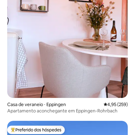
Casa de veraneio ⋅ Eppingen
4,95 de uma av
4,95 (259)
Apartamento aconchegante em Eppingen-Rohrbach
Preferido dos hóspedes
Entre os melhores preferidos dos hóspedes