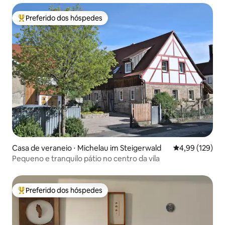
Preferido dos hóspedes
Entre os melhores preferidos dos hóspedes
Casa de veraneio ⋅ Michelau im Steigerwald
4,99 de uma av
4,99 (129)
Pequeno e tranquilo pátio no centro da vila
Preferido dos hóspedes
Entre os melhores preferidos dos hóspedes