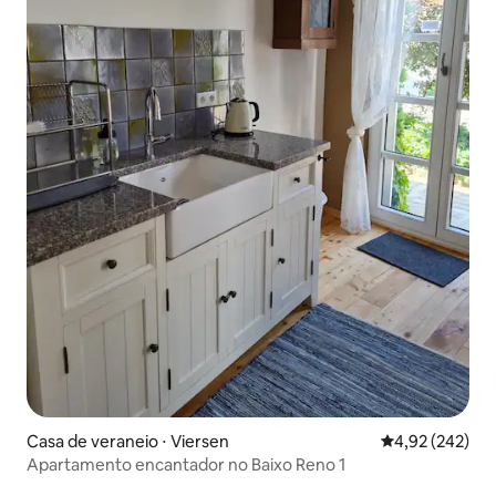
Casa de veraneio ⋅ Viersen
4,92 de uma av
4,92 (242)
Apartamento encantador no Baixo Reno 1