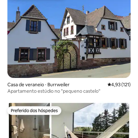
Casa de veraneio ⋅ Burrweiler
4,93 de uma av
4,93 (121)
Apartamento estúdio no "pequeno castelo"
Preferido dos hóspedes
Preferido dos hóspedes