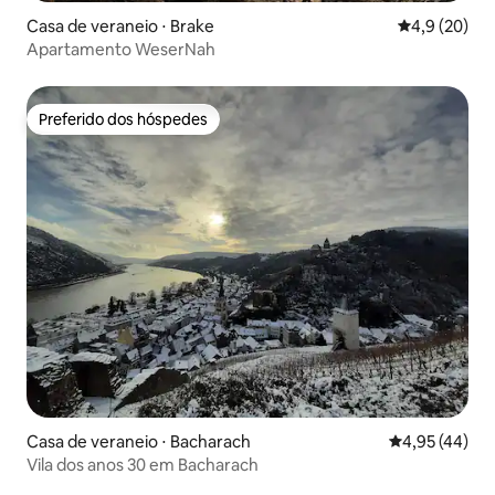
Casa de veraneio ⋅ Brake
4,9 de uma a
4,9 (20)
Apartamento WeserNah
Preferido dos hóspedes
Preferido dos hóspedes
Casa de veraneio ⋅ Bacharach
4,95 de uma a
4,95 (44)
Vila dos anos 30 em Bacharach