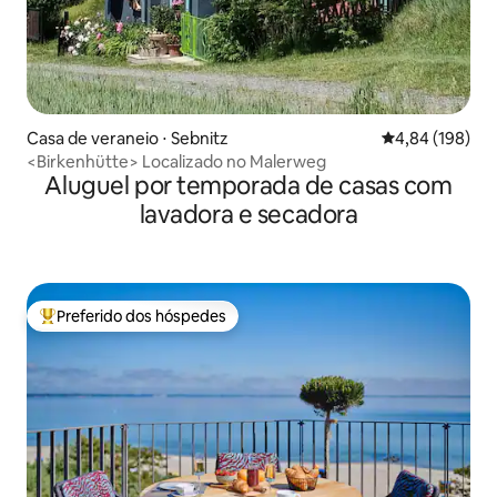
Casa de veraneio ⋅ Sebnitz
4,84 de uma av
4,84 (198)
<Birkenhütte> Localizado no Malerweg
Aluguel por temporada de casas com
lavadora e secadora
Preferido dos hóspedes
Entre os melhores preferidos dos hóspedes