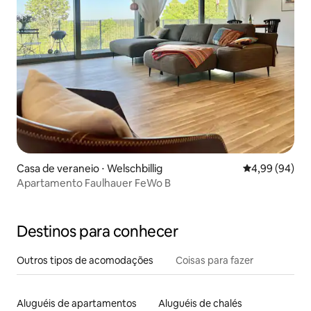
Casa de veraneio ⋅ Welschbillig
4,99 de uma av
4,99 (94)
Apartamento Faulhauer FeWo B
Destinos para conhecer
Outros tipos de acomodações
Coisas para fazer
Aluguéis de apartamentos
Aluguéis de chalés