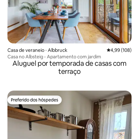
Casa de veraneio ⋅ Albbruck
4,99 de uma av
4,99 (108)
Casa no Albsteig - Apartamento com jardim
Aluguel por temporada de casas com
terraço
Preferido dos hóspedes
Preferido dos hóspedes