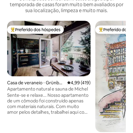
temporada de casas foram muito bem avaliados por
sua localização, limpeza e muito mais.
Preferido dos hóspedes
Preferido dos 
Entre os melhores preferidos dos hóspedes
Entre os melhore
Casa de veraneio ⋅ Grünber
4,99 de uma avaliação média de 
4,99 (419)
g
Apartamento natural e sauna de Michel
Sente-se e relaxe... Nosso apartamento
de um cômodo foi construído apenas
com materiais naturais. Com muito
amor pelos detalhes, trabalhei aqui com
ardósia natural e madeira de carvalho. O
interior de alta qualidade convida ao
relaxamento. Aqui, na porta de entrada