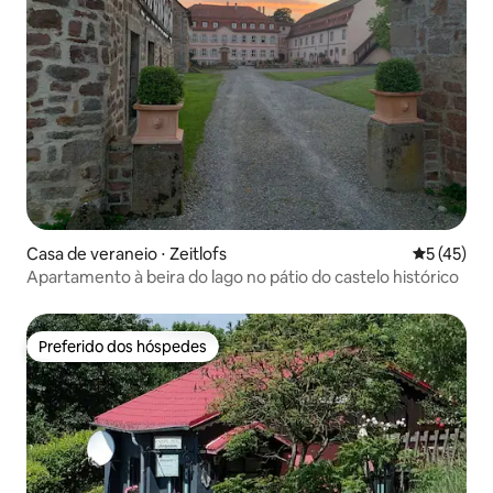
Casa de veraneio ⋅ Zeitlofs
5 de uma a
5 (45)
Apartamento à beira do lago no pátio do castelo histórico
Preferido dos hóspedes
Preferido dos hóspedes