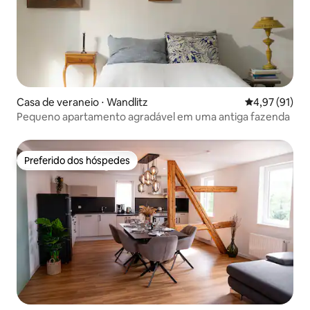
Casa de veraneio ⋅ Wandlitz
4,97 de uma a
4,97 (91)
Pequeno apartamento agradável em uma antiga fazenda
Preferido dos hóspedes
Preferido dos hóspedes