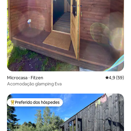
Microcasa ⋅ Fitzen
4,9 de uma a
4,9 (59)
Acomodação glamping Eva
Preferido dos hóspedes
Entre os melhores preferidos dos hóspedes