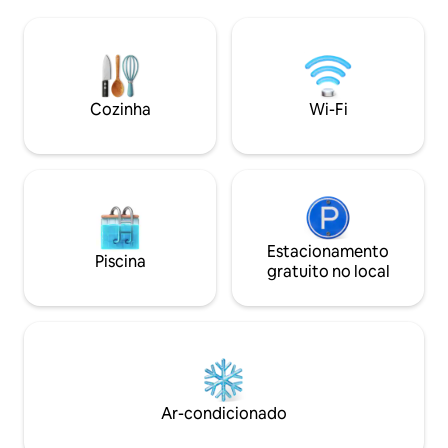
discos, Wi-Fi, 2 churrasqueiras,
king-size, área de 
bicicletas, home office, 2 spas, cinema
estacionamento. 
privado, balanço gigante, lareira, local
totalmente equip
para banho, picador de madeira e muito
eletrodomésticos
mais. Nosso restaurante "Hof Bissee"
máquina de café 
com cozinha regional e café da manhã (5
também estão à su
Cozinha
Wi-Fi
minutos a pé).
banheiro tem uma
sistema de chuvei
Estacionamento
Piscina
gratuito no local
Ar-condicionado