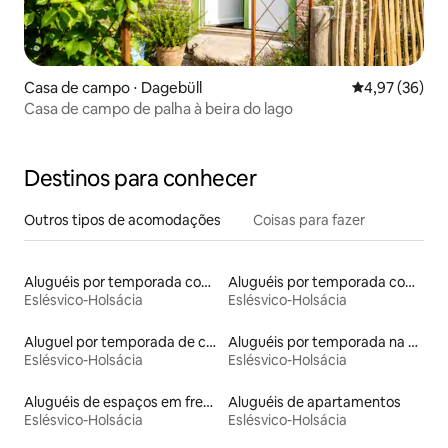
Casa de campo ⋅ Dagebüll
4,97 de uma a
4,97 (36)
Casa de campo de palha à beira do lago
Destinos para conhecer
Outros tipos de acomodações
Coisas para fazer
Aluguéis por temporada com cama de altura acessível
Aluguéis por temporada com caiaque
Eslésvico-Holsácia
Eslésvico-Holsácia
Aluguel por temporada de cabanas de pastor
Aluguéis por temporada na orla
Eslésvico-Holsácia
Eslésvico-Holsácia
Aluguéis de espaços em frente à praia
Aluguéis de apartamentos
Eslésvico-Holsácia
Eslésvico-Holsácia