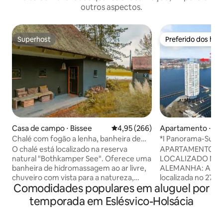
outros aspectos.
Superhost
Preferido dos hó
Superhost
Preferido dos hó
Casa de campo ⋅ Bissee
4,95 de uma avaliação média de 
4,95 (266)
Apartamento ⋅ Sc
Chalé com fogão a lenha, banheira de
*I Panorama-Suite 
hidromassagem e sauna a vapor
Schleswig
O chalé está localizado na reserva
APARTAMENTO DE 
natural "Bothkamper See". Oferece uma
LOCALIZADO NO 
banheira de hidromassagem ao ar livre,
ALEMANHA: A Suí
chuveiro com vista para a natureza,
localizada no 27º 
Comodidades populares em aluguel por
sauna a vapor, fogão a lenha, terraço,
oferece uma vista 
sofá XXL e cama super king size, cozinha
Mar Báltico Schlei
temporada em Eslésvico-Holsácia
totalmente equipada, máquina de gelo,
Schleswig. A suít
sistema de música Bluetooth, toca-
mobiliada dispõe 