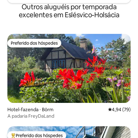
Outros aluguéis por temporada
excelentes em Eslésvico-Holsácia
Preferido dos hóspedes
Preferido dos hóspedes
Hotel-fazenda ⋅ Börm
4,94 de uma a
4,94 (79)
A padaria FreyDaLand
Preferido dos hóspedes