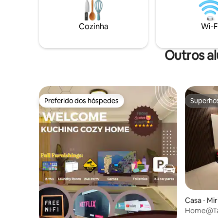
mesmo um conjunto de churrasco para
os hósped
noites relaxantes. Este espaço
tropical f
aconchegante e conveniente tem tudo o
Para nota
Cozinha
Wi-F
que você precisa para uma estadia
- pode se
confortável. Ideal para famílias e amigos
úmido.
Outros a
Preferido dos hóspedes
Superho
Preferido dos hóspedes
Superho
Casa ⋅ Mir
Home@Tam