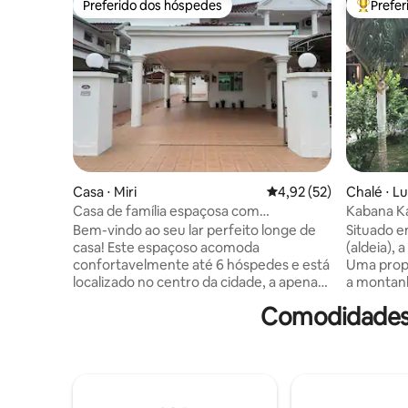
Preferido dos hóspedes
Prefe
Preferido dos hóspedes
Entre os
Casa ⋅ Miri
4,92 de uma avaliação 
4,92 (52)
Chalé ⋅ L
Casa de família espaçosa com
Kabana Ka
estacionamento
Bem-vindo ao seu lar perfeito longe de
Situado 
casa! Este espaçoso acomoda
(aldeia), 
confortavelmente até 6 hóspedes e está
Uma propr
localizado no centro da cidade, a apenas
a montanh
10 minutos de todas as principais
caminhada
Comodidades 
atrações, pontos de compras e opções
madeira s
de refeições. Desfrute de comodidades
vegetação
completas, incluindo Wi-Fi de alta
manguezai
velocidade, cozinha totalmente
relaxante
equipada, TV, estacionamento gratuito,
(natureza
máquina de lavar e secar roupa e até
redor, te