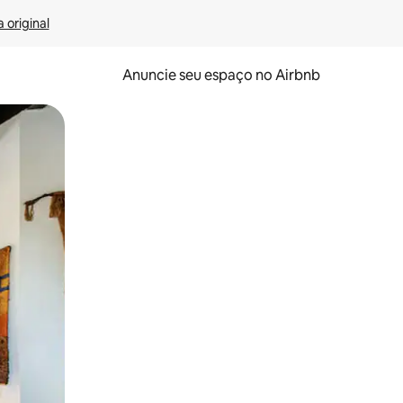
 original
Anuncie seu espaço no Airbnb
 deslizando o dedo na tela.