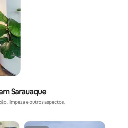
 em Sarauaque
o, limpeza e outros aspectos.
Condomín