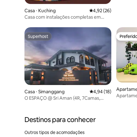
Casa ⋅ Kuching
4,92 de uma avaliação 
4,92 (26)
Casa com instalações completas em
Kuching
Superhost
Preferid
Superhost
Preferid
Apartame
Casa ⋅ Simanggang
4,94 de uma avaliação 
4,94 (18)
Apartamento
O ESPAÇO @ Sri Aman (4R, 7Camas,
Sarawak
4Banheiros, 15Pax)
Destinos para conhecer
Outros tipos de acomodações