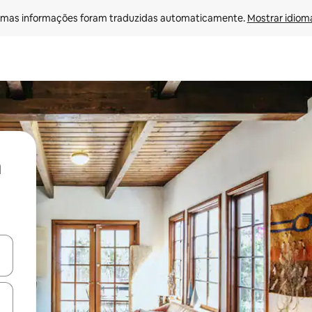
mas informações foram traduzidas automaticamente. 
Mostrar idioma
ore-os usando as seta para cima e para baixo do teclado ou tocando e