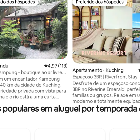
rido dos hóspedes
Preferido dos hóspedes
 melhores preferidos dos hóspedes
Preferido dos hóspedes
média de 5, 52 avaliações
undu
4,97 de uma avaliação média de 5, 113 avalia
4,97 (113)
Apartamento ⋅ Kuching
mpung - boutique ao ar livre...
Espaçoso 3BR | Riverfront Stay
em um encantador Kampung
Desfrute de um espaçoso con
a 40 km da cidade de Kuching.
3BR no Riverine Emerald, perfei
iedade privada com vista para
famílias ou grupos. Relaxe em
a e o rio está a uma curta
moderno e totalmente equipa
 de distância. Edifícios de
populares em aluguel por temporada
vistas deslumbrantes para o ri
obre palafitas cercados por
localização central, você está 
 local, vida selvagem e
minutos de Kuching Waterfron
s - muito tranquilos e
Chinatown e dos melhores rest
s. Vivemos dentro do DNA
Aproveite o fácil acesso a shop
) que é abundante ao nosso
atrações locais. A unidade ofer
mos um jardim completo para