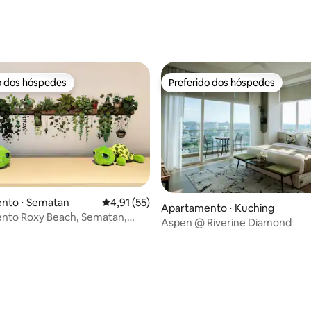
média de 5, 26 avaliações
o dos hóspedes
Preferido dos hóspedes
o dos hóspedes
Preferido dos hóspedes
nto ⋅ Sematan
4,91 de uma avaliação média de 5, 55 avalia
4,91 (55)
média de 5, 18 avaliações
Apartamento ⋅ Kuching
 Roxy Beach, Sematan,
Aspen @ Riverine Diamond