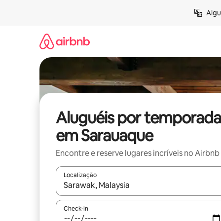
Pular
Algu
para
o
conteúdo
Aluguéis por temporada
em Sarauaque
Encontre e reserve lugares incríveis no Airbnb
Localização
Quando os resultados estiverem disponíveis, expl
Check-in