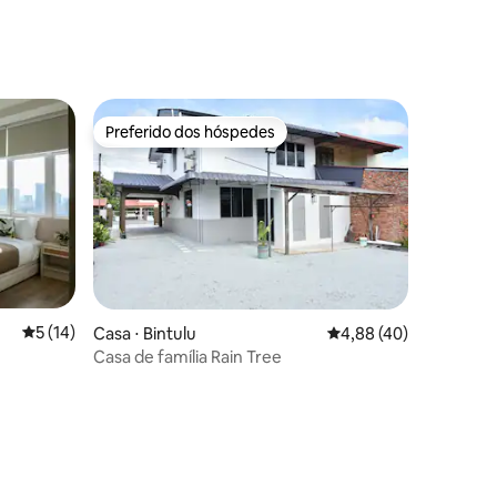
automático, Wi-Fi, ar-condicionado, self
check-in
Preferido dos hóspedes
Preferido dos hóspedes
ções
5 de uma avaliação média de 5, 14 avaliações
5 (14)
Casa ⋅ Bintulu
4,88 de uma avaliação
4,88 (40)
Casa de família Rain Tree