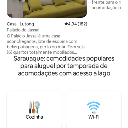
frente para o rio Sara
acomodação ofere
magnífica para o 
para viajantes com
grupo... com 2 quar
Casa ⋅ Lutong
4,94 de uma avaliação média de 
4,94 (182)
muitas lojas de co
Palácio de Jassal
restaurantes e caf
O Palácio Jassal é uma casa
pontos turísticos 
aconchegante, lote de esquina com
distância a pé. *Este prédio não é
belas paisagens, perto do mar. Tem seis
adequado para o A
(6) quartos totalmente mobiliados
um guia especial d
Sarauaque: comodidades populares
adequados para ocupação
siga rigorosamente
individual/dupla/tripla. Existem 5
para aluguel por temporada de
banheiros. Listado para ocupação de 12
acomodações com acesso a lago
pessoas. O pedido de pax adicional deve
ser comunicado com antecedência para
o arranjo necessário de roupa de cama e
roupa de cama por um custo adicional.
Horário do check-in: 14h. Horário de
check-out: 11h. Check-in antecipado e
check-out tardio somente mediante
acordo prévio Estacionamento para 5
Cozinha
Wi-Fi
carros. Lugar perfeito para ficar