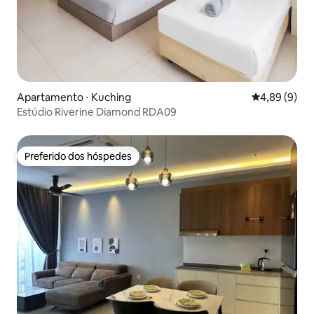
Apartamento ⋅ Kuching
4,89 de uma 
4,89 (9)
Estúdio Riverine Diamond RDA09
Preferido dos hóspedes
Preferido dos hóspedes