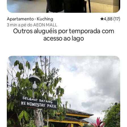
Apartamento ⋅ Kuching
4,88 de uma a
4,88 (17)
3 min a pé do AEON MALL
Outros aluguéis por temporada com
acesso ao lago