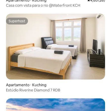
Apartamento ⋅ Kuching
4,65 de uma a
4,65 (26)
Casa com vista para o rio @Waterfront KCH
Superhost
Superhost
Apartamento ⋅ Kuching
Estúdio Riverine Diamond 7 RDB