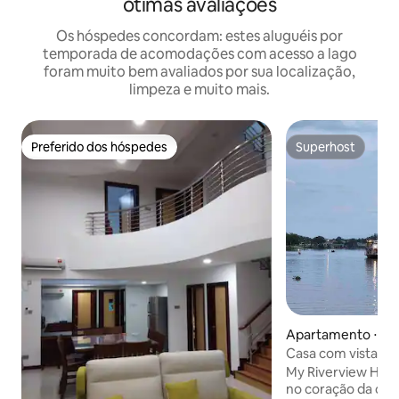
ótimas avaliações
Os hóspedes concordam: estes aluguéis por
temporada de acomodações com acesso a lago
foram muito bem avaliados por sua localização,
limpeza e muito mais.
Preferido dos hóspedes
Superhost
Preferido dos hóspedes
Superhost
Apartamento ⋅ Ku
Casa com vista pa
KCH
My Riverview Home
no coração da cid