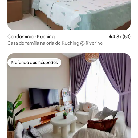
Condomínio ⋅ Kuching
4,87 de uma a
4,87 (53)
Casa de família na orla de Kuching @ Riverine
Preferido dos hóspedes
Preferido dos hóspedes