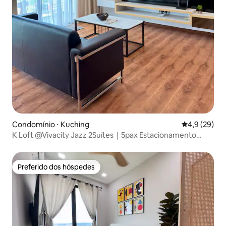
Condomínio ⋅ Kuching
4,9 de uma a
4,9 (29)
K Loft @Vivacity Jazz 2Suítes｜5pax Estacionamento
Gratuito 10F
Preferido dos hóspedes
Preferido dos hóspedes