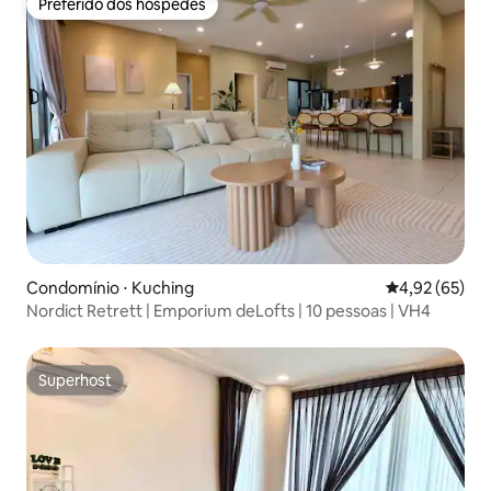
Preferido dos hóspedes
Preferido dos hóspedes
Condomínio ⋅ Kuching
4,92 de uma a
4,92 (65)
Nordict Retrett | Emporium deLofts | 10 pessoas | VH4
Superhost
Superhost