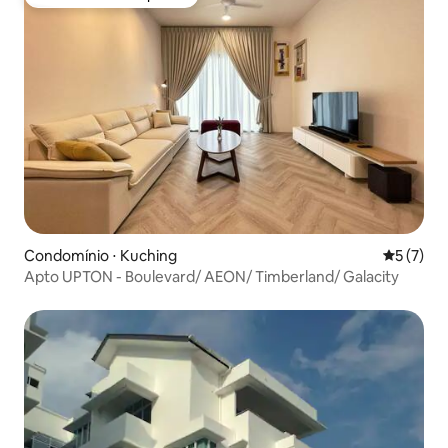
Preferido dos hóspedes
Condomínio ⋅ Kuching
5 de uma 
5 (7)
Apto UPTON - Boulevard/ AEON/ Timberland/ Galacity