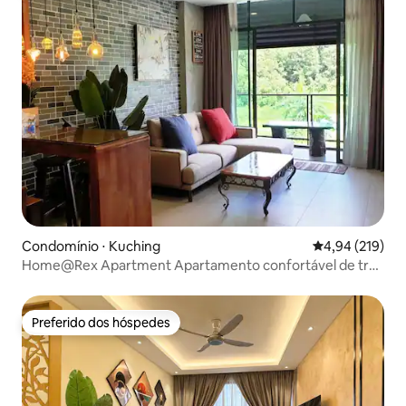
Condomínio ⋅ Kuching
4,94 de uma av
4,94 (219)
Home@Rex Apartment Apartamento confortável de três
quartos
Preferido dos hóspedes
Preferido dos hóspedes