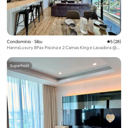
Condomínio ⋅ Sibu
5 de uma a
5 (28)
HannsLuxury 8Pax Piscina e 2 Camas King e Lavadora @
ComfortStay7
Superhost
Superhost