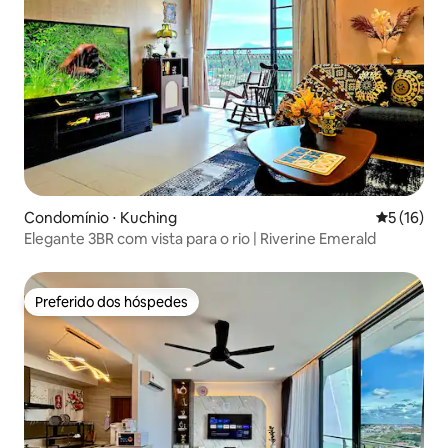
Condomínio ⋅ Kuching
5 de uma a
5 (16)
Elegante 3BR com vista para o rio | Riverine Emerald
Preferido dos hóspedes
Preferido dos hóspedes