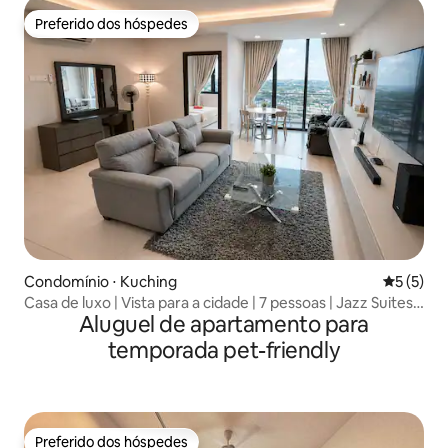
Preferido dos hóspedes
Preferido dos hóspedes
Condomínio ⋅ Kuching
5 de uma 
5 (5)
Casa de luxo | Vista para a cidade | 7 pessoas | Jazz Suites
Aluguel de apartamento para
4
temporada pet-friendly
Preferido dos hóspedes