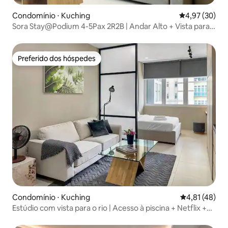
Condomínio ⋅ Kuching
4,97 de uma a
4,97 (30)
Sora Stay@Podium 4-5Pax 2R2B | Andar Alto + Vista para a
Cidade
Preferido dos hóspedes
Preferido dos hóspedes
Condomínio ⋅ Kuching
4,81 de uma a
4,81 (48)
Estúdio com vista para o rio | Acesso à piscina + Netflix +
Wi-Fi