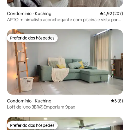
Condomínio ⋅ Kuching
4,92 de uma av
4,92 (207)
APTO minimalista aconchegante com piscina e vista para
a cidade | GalaCity
Preferido dos hóspedes
Preferido dos hóspedes
Condomínio ⋅ Kuching
5 de uma 
5 (8)
Loft de luxo 3BR@Emporium 9pax
Preferido dos hóspedes
Preferido dos hóspedes