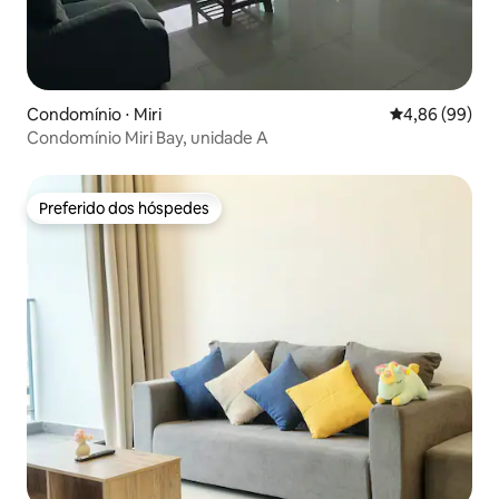
Condomínio ⋅ Miri
4,86 de uma av
4,86 (99)
Condomínio Miri Bay, unidade A
Preferido dos hóspedes
Preferido dos hóspedes