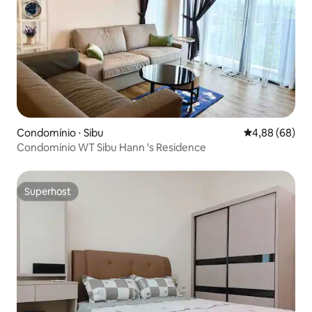
Condomínio ⋅ Sibu
4,88 de uma av
4,88 (68)
Condomínio WT Sibu Hann 's Residence
Superhost
Superhost