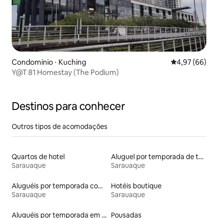
Condomínio ⋅ Kuching
4,97 de uma a
4,97 (66)
Y@T 81 Homestay (The Podium)
Destinos para conhecer
Outros tipos de acomodações
Quartos de hotel
Aluguel por temporada de townhouses
Sarauaque
Sarauaque
Aluguéis por temporada com café da manhã
Hotéis boutique
Sarauaque
Sarauaque
Aluguéis por temporada em albergue
Pousadas