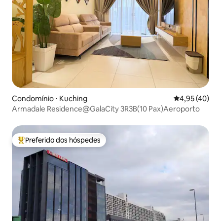
Condomínio ⋅ Kuching
4,95 de uma a
4,95 (40)
Armadale Residence@GalaCity 3R3B(10 Pax)Aeroporto
Preferido dos hóspedes
Entre os melhores preferidos dos hóspedes