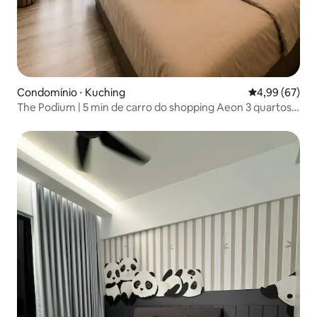
Condomínio ⋅ Kuching
4,99 de uma a
4,99 (67)
The Podium | 5 min de carro do shopping Aeon 3 quartos
L5