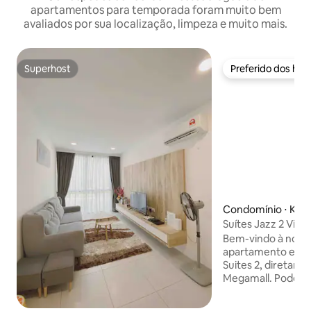
apartamentos para temporada foram muito bem
avaliados por sua localização, limpeza e muito mais.
Superhost
Preferido dos hó
Superhost
Preferido dos hó
Condomínio ⋅ Kuc
Suítes Jazz 2 Viva
Unidade de canto 
Bem-vindo à nossa
apartamento está 
Suites 2, diretame
Megamall. Podem
confortavelmente 
unidade, seja casai