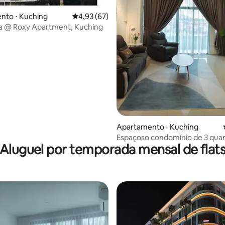
nto ⋅ Kuching
4,93 de uma avaliação média de 5, 67 avalia
4,93 (67)
 @ Roxy Apartment, Kuching
 média de 5, 7 avaliações
Apartamento ⋅ Kuching
Espaçoso condomínio de 3 qua
Aluguel por temporada mensal de flat
piscina e academia