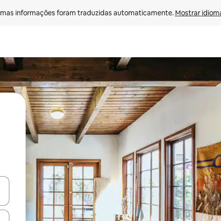
mas informações foram traduzidas automaticamente. 
Mostrar idioma
ore-os usando as seta para cima e para baixo do teclado ou tocando e