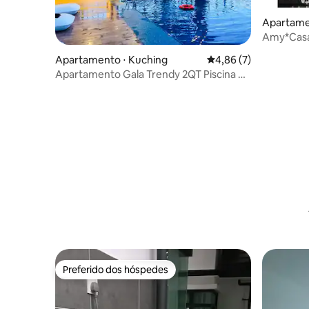
Apartame
Amy*Casa
Apartamento ⋅ Kuching
4,86 de uma avaliação
4,86 (7)
Apartamento Gala Trendy 2QT Piscina de
borda infinita e estacionamento privativo
Preferido dos hóspedes
Preferido dos hóspedes