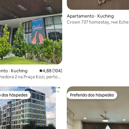
Apartamento ⋅ Kuching
Crown 737 homestay, тнe Ech
 média de 5, 11 avaliações
nto ⋅ Kuching
4,88 de uma avaliação média de 5, 104 avalia
4,88 (104)
lhedora 2 na Praça Kozi, perto
al Geral
o dos hóspedes
Preferido dos hóspedes
o dos hóspedes
Preferido dos hóspedes