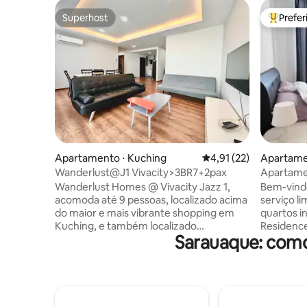
Superhost
Prefe
Superhost
Entre os
Apartamento ⋅ Kuching
4,91 de uma avaliação 
4,91 (22)
Apartame
Wanderlust@J1 Vivacity>3BR7+2pax
Apartame
Samarah
Wanderlust Homes @ Vivacity Jazz 1,
Bem-vind
acomoda até 9 pessoas, localizado acima
serviço l
do maior e mais vibrante shopping em
quartos i
Kuching, e também localizado
Residence,
Sarauaque: como
centralmente onde você pode visitar
espaço of
qualquer lugar na cidade de Kuching
minimalis
convenientemente. Desfrute de
calmantes
estadias noturnas tranquilas, com Wi-Fi
confortáv
gratuito, filmes, máquina de lavar roupa
equipada
e outras comodidades fornecidas. • 1
tranquilo 