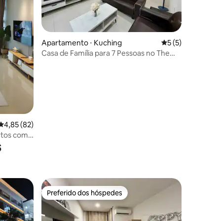
ções
Apartamento ⋅ Kuching
5 de uma avaliaçã
5 (5)
Casa de Família para 7 Pessoas no The
Podium, Kuching | Aeon Mall
4,85 de uma avaliação média de 5, 82 avaliações
4,85 (82)
rtos com
s
Preferido dos hóspedes
Preferido dos hóspedes