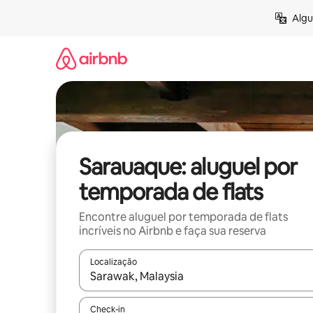
Pular
Algu
para
o
conteúdo
Sarauaque: aluguel por
temporada de flats
Encontre aluguel por temporada de flats
incríveis no Airbnb e faça sua reserva
Localização
Quando os resultados estiverem disponíveis, expl
Check-in