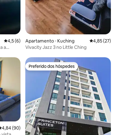
4,5 de uma avaliação média de 5, 6 avaliações
4,5 (6)
Apartamento ⋅ Kuching
4,85 de uma avaliação
4,85 (27)
a a
Vivacity Jazz 3 no Little Ching
cesso)
Preferido dos hóspedes
Preferido dos hóspedes
ções
4,84 de uma avaliação média de 5, 90 avaliações
4,84 (90)
vista