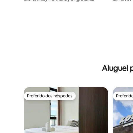
Residência Trinity
resort
Aluguel 
Preferido dos hóspedes
Preferid
Preferido dos hóspedes
Preferid