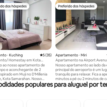
rido dos hóspedes
Preferido dos hóspedes
 melhores preferidos dos hóspedes
Preferido dos hóspedes
média de 5, 22 avaliações
nto ⋅ Kuching
5 de uma avaliação média de 5, 35 avalia
5 (35)
Apartamento ⋅ Miri
nto/ Homestay em Kota
Apartamento na Airport Aven
an
o ao nosso apartamento de
Nosso apartamento ao lado da 
impo e aconchegante de 2
principal do aeroporto é um lug
nspirado em Muji no D'Millenia
tranquilo para relaxar. Fica a a
 Kota Samarahan. Nosso
minutos a pé ou 2 minutos de c
didades populares para aluguel por te
erece um estilo limpo e
aeroporto e a 5 minutos de car
ta com tons quentes e
supermercado mais próximo. 
. Desfrute de camas
apartamento está totalmente 
eis, uma cozinha totalmente
com sofá de 8 lugares, TV de 55
, academia e ambiente
mesa de jantar de 8 lugares, co
- sua casa relaxante longe de
completa com fogão, forno, pa