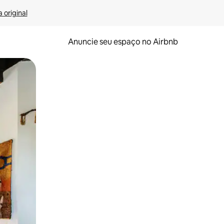
 original
Anuncie seu espaço no Airbnb
 deslizando o dedo na tela.