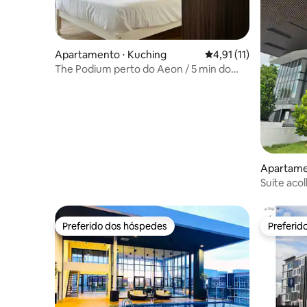
Apartamento ⋅ Kuching
4,91 de uma avaliação
4,91 (11)
The Podium perto do Aeon / 5 min do
Hospital KPJ D2-7-7
Apartame
Suíte aco
do Hospit
Preferido dos hóspedes
Preferid
Preferido dos hóspedes
Preferid