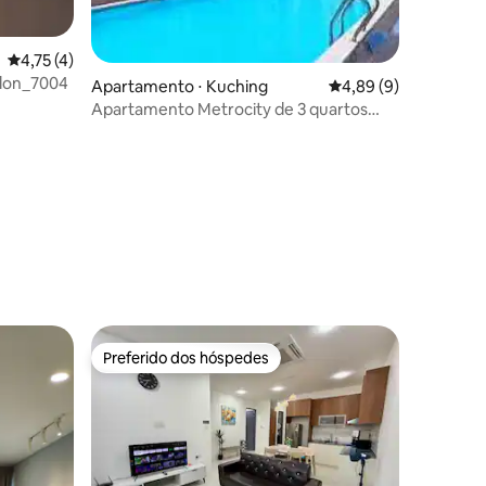
4,75 de uma avaliação média de 5, 4 avaliações
4,75 (4)
elon_7004
Apartamento ⋅ Kuching
4,89 de uma avaliaçã
4,89 (9)
Apartamento Metrocity de 3 quartos
com vista agradável e piscina
ções
Preferido dos hóspedes
Preferido dos hóspedes