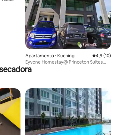
Apartamento ⋅ Kuching
4,9 de uma avaliação
4,9 (10)
Eyvone Homestay@ Princeton Suites
 secadora
Aeroporto de Kuching