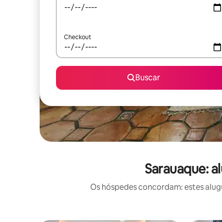
Checkout
Buscar
Sarauaque: a
Os hóspedes concordam: estes alugué