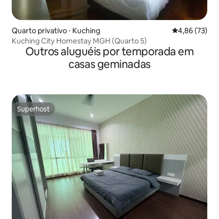
Quarto privativo ⋅ Kuching
4,86 de uma a
4,86 (73)
Kuching City Homestay MGH (Quarto 5)
Outros aluguéis por temporada em
casas geminadas
Superhost
Superhost