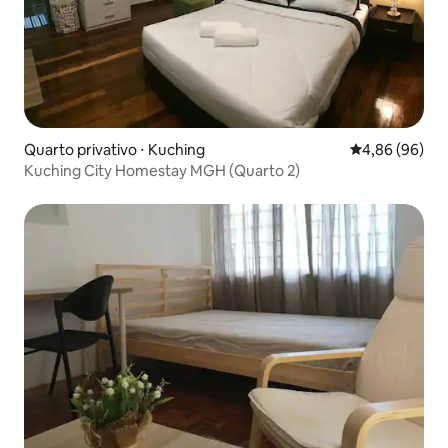
Quarto privativo ⋅ Kuching
4,86 de uma av
4,86 (96)
Kuching City Homestay MGH (Quarto 2)