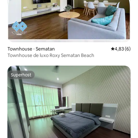
Townhouse ⋅ Sematan
4,83 de uma 
4,83 (6)
Townhouse de luxo Roxy Sematan Beach
Superhost
Superhost