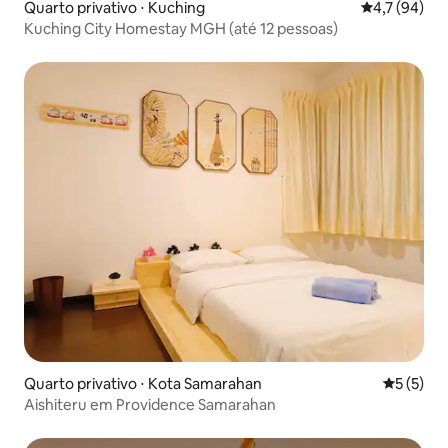
Quarto privativo ⋅ Kuching
4,7 de uma a
4,7 (94)
Kuching City Homestay MGH (até 12 pessoas)
Quarto privativo ⋅ Kota Samarahan
5 de uma 
5 (5)
Aishiteru em Providence Samarahan