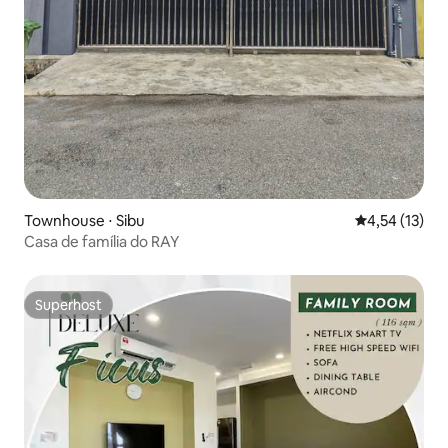
Townhouse ⋅ Sibu
4,54 de uma a
4,54 (13)
Casa de família do RAY
Superhost
Superhost