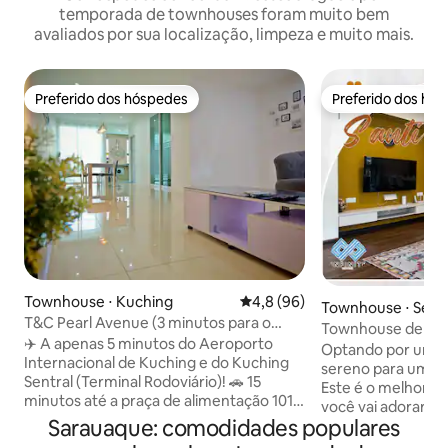
temporada de townhouses foram muito bem
avaliados por sua localização, limpeza e muito mais.
Preferido dos hóspedes
Preferido dos hó
Preferido dos hóspedes
Preferido dos hó
Townhouse ⋅ Kuching
4,8 de uma avaliação média de
4,8 (96)
Townhouse ⋅ Sem
T&C Pearl Avenue (3 minutos para o
Townhouse de lux
Aeroporto de Kuching) #15Pax
✈️ A apenas 5 minutos do Aeroporto
2
Optando por um lu
Internacional de Kuching e do Kuching
sereno para uma v
Sentral (Terminal Rodoviário)! 🚗 15
Este é o melhor lu
minutos até a praça de alimentação 101 e
você vai adorar n
o Galacity – fácil acesso a opções de
Sarauaque: comodidades populares
geminada de 3 qu
comida e diversão na região. 🏡
externo privado c