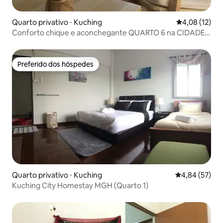
Quarto privativo ⋅ Kuching
4,08 de uma a
4,08 (12)
Conforto chique e aconchegante QUARTO 6 na CIDADE
DE KUCHING
Preferido dos hóspedes
Preferido dos hóspedes
Quarto privativo ⋅ Kuching
4,84 de uma a
4,84 (57)
Kuching City Homestay MGH (Quarto 1)