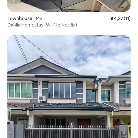
Townhouse ⋅ Miri
4,27 de uma a
4,27 (11)
Dahlia Homestay (Wi-Fi e Netflix)