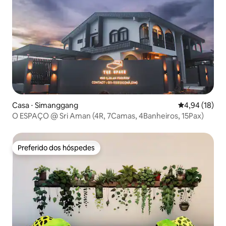
Casa ⋅ Simanggang
4,94 de uma a
4,94 (18)
O ESPAÇO @ Sri Aman (4R, 7Camas, 4Banheiros, 15Pax)
Preferido dos hóspedes
Preferido dos hóspedes