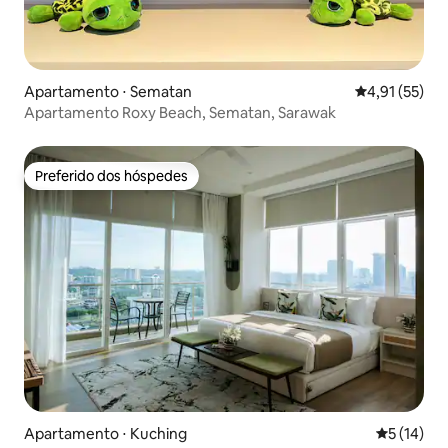
Apartamento ⋅ Sematan
4,91 de uma a
4,91 (55)
Apartamento Roxy Beach, Sematan, Sarawak
Preferido dos hóspedes
Preferido dos hóspedes
Apartamento ⋅ Kuching
5 de uma a
5 (14)