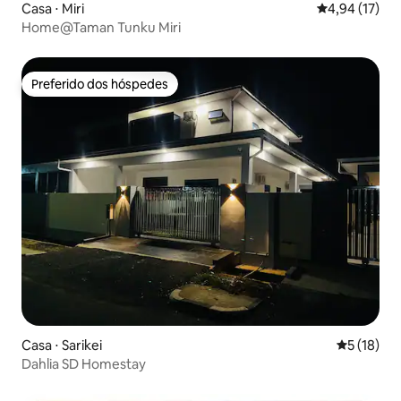
Casa ⋅ Miri
4,94 de uma a
4,94 (17)
Home@Taman Tunku Miri
Preferido dos hóspedes
Preferido dos hóspedes
Casa ⋅ Sarikei
5 de uma a
5 (18)
Dahlia SD Homestay