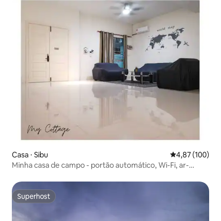
Casa ⋅ Sibu
4,87 de uma av
4,87 (100)
Minha casa de campo - portão automático, Wi-Fi, ar-
condicionado, self check-in
Superhost
Superhost