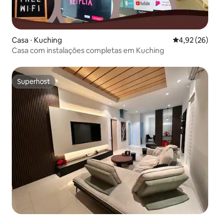
Casa ⋅ Kuching
4,92 de uma a
4,92 (26)
Casa com instalações completas em Kuching
Superhost
Superhost