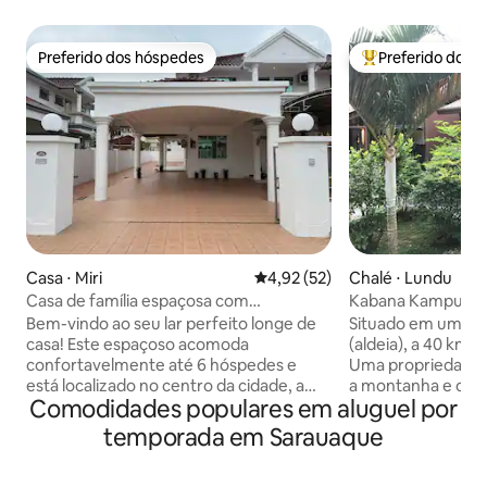
Preferido dos hóspedes
Preferido dos 
Preferido dos hóspedes
Entre os melhore
Casa ⋅ Miri
4,92 de uma avaliação média de
4,92 (52)
Chalé ⋅ Lundu
Casa de família espaçosa com
Kabana Kampung - b
estacionamento
Bem-vindo ao seu lar perfeito longe de
Situado em um e
casa! Este espaçoso acomoda
(aldeia), a 40 km 
confortavelmente até 6 hóspedes e
Uma propriedade p
está localizado no centro da cidade, a
a montanha e o rio
Comodidades populares em aluguel por
apenas 10 minutos de todas as principais
caminhada de distâ
atrações, pontos de compras e opções
madeira sobre pal
temporada em Sarauaque
de refeições. Desfrute de comodidades
vegetação local, v
completas, incluindo Wi-Fi de alta
manguezais - muit