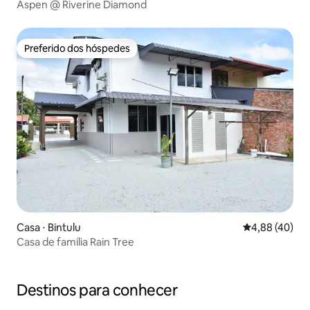
Aspen @ Riverine Diamond
Preferido dos hóspedes
Preferido dos hóspedes
Casa ⋅ Bintulu
4,88 de uma a
4,88 (40)
Casa de família Rain Tree
Destinos para conhecer