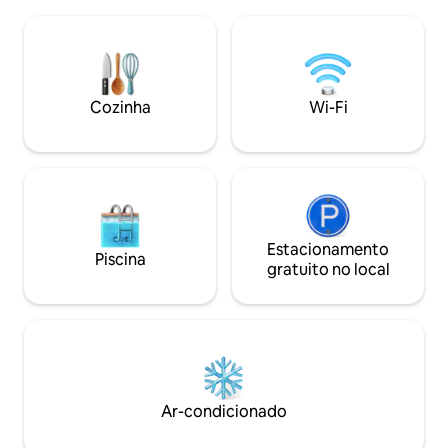
velocidade, cozinha totalmente
relaxantes. Vive
equipada, TV, estacionamento gratuito,
(natureza) que é 
máquina de lavar e secar roupa e até
redor, temos um j
mesmo um conjunto de churrasco para
os hóspedes explo
noites relaxantes. Este espaço
tropical fica a po
aconchegante e conveniente tem tudo
distância. Para notar que a chuva e o sol
Cozinha
Wi-Fi
o que você precisa para uma estadia
vêm e vão - pode 
confortável. Ideal para famílias e amigos
ensolarado, úmido
Estacionamento
Piscina
gratuito no local
Ar-condicionado