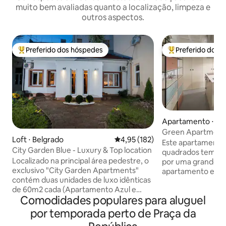
muito bem avaliadas quanto a localização, limpeza e
outros aspectos.
Preferido dos hóspedes
Preferido dos 
Entre os melhores preferidos dos hóspedes
Entre os melhore
Apartamento ⋅ Be
Green Apartment
Loft ⋅ Belgrado
4,95 de uma avaliação média de 
4,95 (182)
Este apartamento
City Garden Blue - Luxury & Top location
quadrados tem doi
Localizado na principal área pedestre, o
por uma grande coz
exclusivo "City Garden Apartments"
apartamento está 
contém duas unidades de luxo idênticas
distância a pé dos 
de 60m2 cada (Apartamento Azul e
turísticos de Belg
Comodidades populares para aluguel
Verde) com autêntica combinação de
Nacional, Museu e
design moderno e retrô e
Mihajlova, Fortal
por temporada perto de Praça da
surpreendente jardim cercado. Lugar
Skadarlija (o bairro 