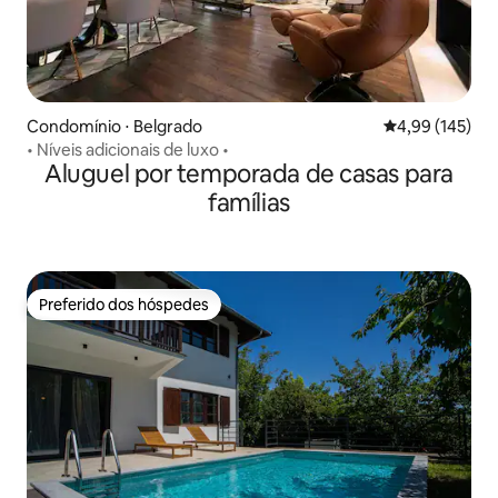
Condomínio ⋅ Belgrado
4,99 de uma av
4,99 (145)
• Níveis adicionais de luxo •
Aluguel por temporada de casas para
famílias
Preferido dos hóspedes
Preferido dos hóspedes