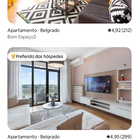
Apartamento ⋅ Belgrado
4,92 de uma av
4,92 (212)
Bom Espaço2
Preferido dos hóspedes
Entre os melhores preferidos dos hóspedes
Apartamento ⋅ Belgrado
4,95 de uma ava
4,95 (299)