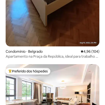
Condomínio ⋅ Belgrado
4,96 de uma av
4,96 (104)
Apartamento na Praça da República, ideal para trabalho e
turismo
Preferido dos hóspedes
Entre os melhores preferidos dos hóspedes