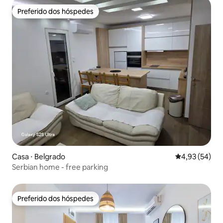
Preferido dos hóspedes
Preferido dos hóspedes
Casa ⋅ Belgrado
4,93 de uma a
4,93 (54)
Serbian home - free parking
Preferido dos hóspedes
Preferido dos hóspedes