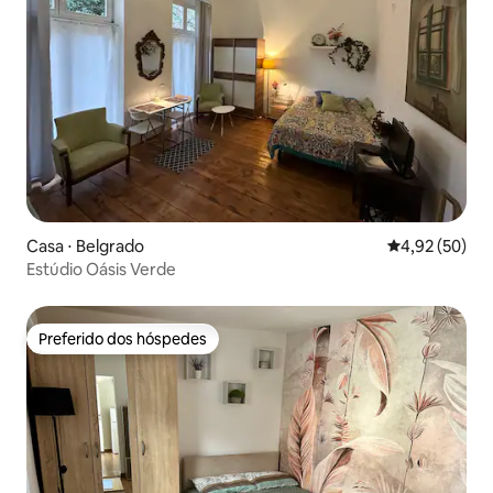
Casa ⋅ Belgrado
4,92 de uma a
4,92 (50)
Estúdio Oásis Verde
Preferido dos hóspedes
Preferido dos hóspedes