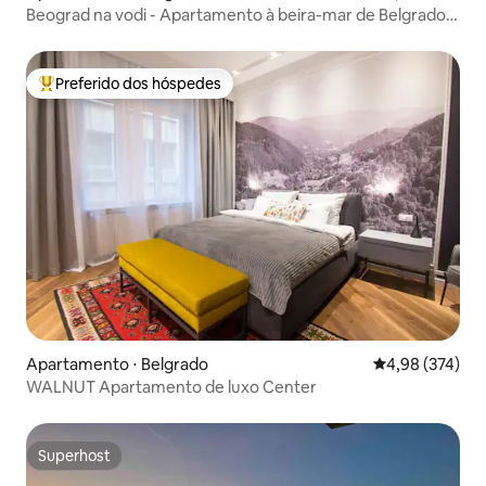
Beograd na vodi - Apartamento à beira-mar de Belgrado
07
Preferido dos hóspedes
Entre os melhores preferidos dos hóspedes
Apartamento ⋅ Belgrado
4,98 de uma av
4,98 (374)
WALNUT Apartamento de luxo Сenter
Superhost
Superhost