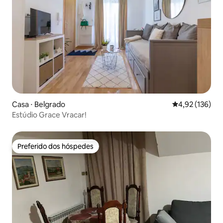
Casa ⋅ Belgrado
4,92 de uma av
4,92 (136)
Estúdio Grace Vracar!
Preferido dos hóspedes
Preferido dos hóspedes