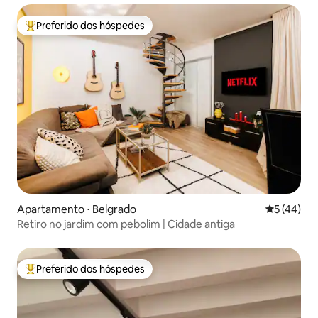
Preferido dos hóspedes
Entre os melhores preferidos dos hóspedes
Apartamento ⋅ Belgrado
5 de uma a
5 (44)
Retiro no jardim com pebolim | Cidade antiga
Preferido dos hóspedes
Entre os melhores preferidos dos hóspedes