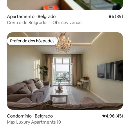
Apartamento ⋅ Belgrado
5 de uma a
5 (89)
Centro de Belgrado — Obilicev venac
Preferido dos hóspedes
Preferido dos hóspedes
Condomínio ⋅ Belgrado
4,96 de uma a
4,96 (45)
Max Luxury Apartments 10