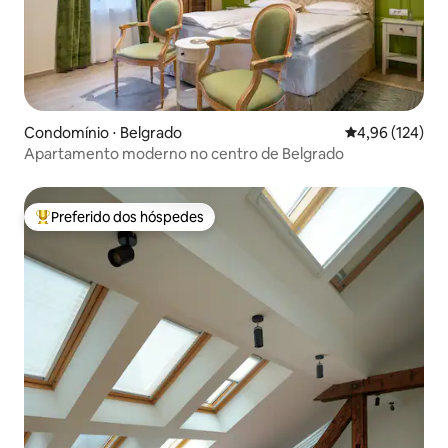
Condomínio ⋅ Belgrado
4,96 de uma av
4,96 (124)
Apartamento moderno no centro de Belgrado
Preferido dos hóspedes
Entre os melhores preferidos dos hóspedes