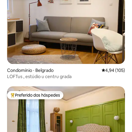
Condomínio ⋅ Belgrado
4,94 de uma av
4,94 (105)
LOFTus , estúdio u centru grada
Preferido dos hóspedes
Entre os melhores preferidos dos hóspedes