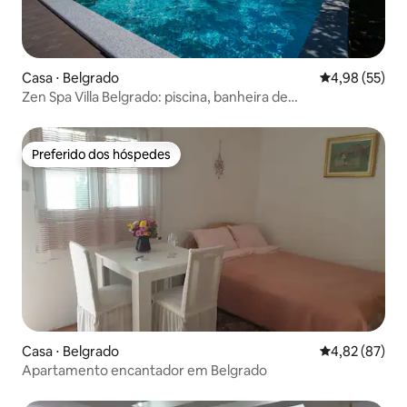
Casa ⋅ Belgrado
4,98 de uma a
4,98 (55)
Zen Spa Villa Belgrado: piscina, banheira de
hidromassagem e sauna
Preferido dos hóspedes
Preferido dos hóspedes
Casa ⋅ Belgrado
4,82 de uma a
4,82 (87)
Apartamento encantador em Belgrado