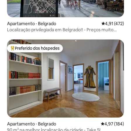
Apartamento ⋅ Belgrado
4,91 de uma av
4,91 (472)
Localização privilegiada em Belgrado!! - Preços muito
promocionais
Preferido dos hóspedes
Entre os melhores preferidos dos hóspedes
Apartamento ⋅ Belgrado
4,97 de uma av
4,97 (184)
90 m² na melhor localização da cidade - Take 5!