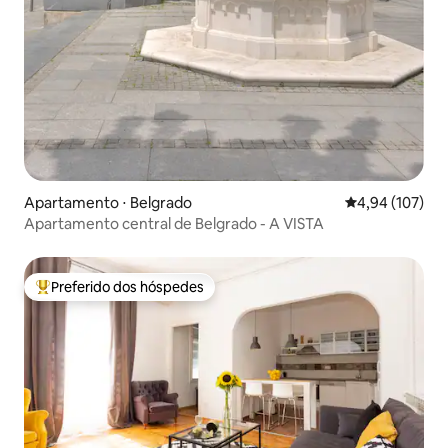
Apartamento ⋅ Belgrado
4,94 de uma av
4,94 (107)
Apartamento central de Belgrado - A VISTA
Preferido dos hóspedes
Entre os melhores preferidos dos hóspedes