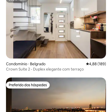
Superhost
Condomínio ⋅ Belgrado
4,88 de uma av
4,88 (189)
Crown Suite 2 - Duplex elegante com terraço
Preferido dos hóspedes
Preferido dos hóspedes