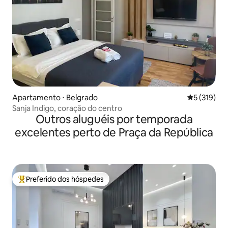
Apartamento ⋅ Belgrado
5 de uma av
5 (319)
Sanja Indigo, coração do centro
Outros aluguéis por temporada
excelentes perto de Praça da República
Preferido dos hóspedes
Entre os melhores preferidos dos hóspedes