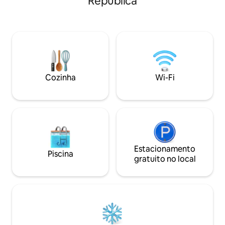
República
tranquilo e ambiente mágico. Os
hóspedes podem e
apartamentos estão totalmente
opções de comida
equipados para atender aos mais altos
restaurantes, café
padrões premium. Devido à sua
proximidades. Alg
localização perfeita, todos os principais
mais bem avaliado
pontos turísticos, vida noturna,
uma mercearia 24 h
compras, caixas eletrônicos,
semana, na esquin
restaurantes, mercados, rios, zona de
Cozinha
Wi-Fi
pedestres estão a apenas um minuto a
pé dos apartamentos!
Estacionamento
Piscina
gratuito no local