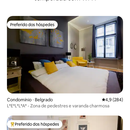
Preferido dos hóspedes
Preferido dos hóspedes
Condomínio ⋅ Belgrado
4,9 de uma av
4,9 (284)
L*E*L*L*A* - Zona de pedestres e varanda charmosa
Preferido dos hóspedes
Entre os melhores preferidos dos hóspedes