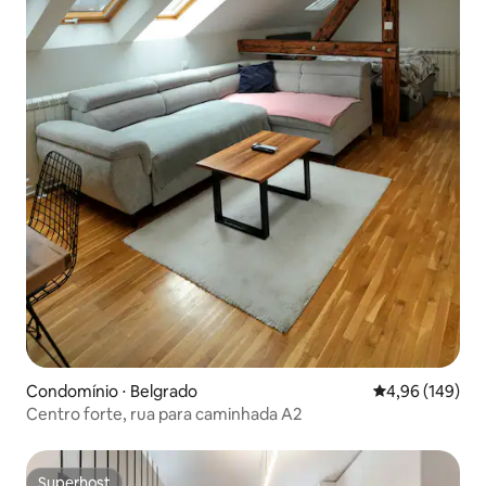
Condomínio ⋅ Belgrado
4,96 de uma av
4,96 (149)
Centro forte, rua para caminhada A2
Superhost