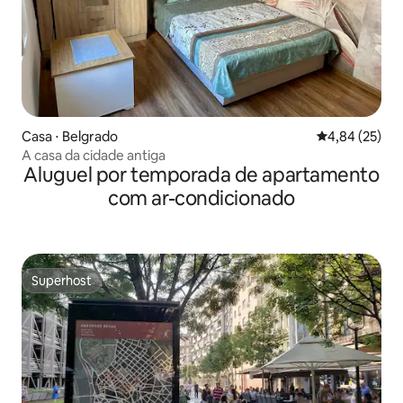
Casa ⋅ Belgrado
4,84 de uma a
4,84 (25)
A casa da cidade antiga
Aluguel por temporada de apartamento
com ar-condicionado
Superhost
Superhost