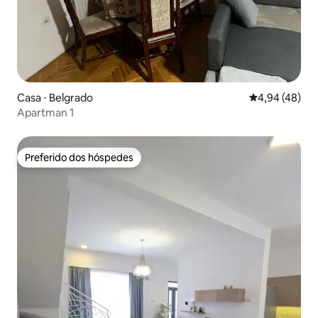
Casa ⋅ Belgrado
4,94 de uma a
4,94 (48)
Apartman 1
Preferido dos hóspedes
Preferido dos hóspedes