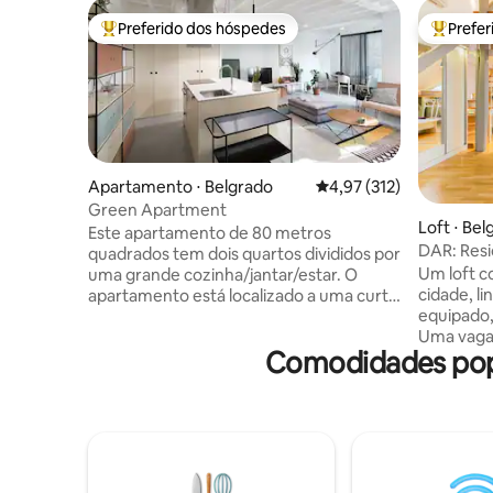
Preferido dos hóspedes
Prefe
Entre os melhores preferidos dos hóspedes
Entre os
Apartamento ⋅ Belgrado
4,97 de uma avaliação m
4,97 (312)
Green Apartment
Loft ⋅ Bel
Este apartamento de 80 metros
DAR: Resi
quadrados tem dois quartos divididos por
Um loft 
uma grande cozinha/jantar/estar. O
cidade, l
apartamento está localizado a uma curta
equipado,
distância a pé dos principais locais
Uma vaga
turísticos de Belgrado – Assembleia
Comodidades popu
garagem g
Nacional, Museu e Teatro, rua Knez
boêmio de
Mihajlova, Fortaleza Kalemegdan,
de agricul
Skadarlija (o bairro boêmio). Os hóspedes
perto de T
podem encontrar várias opções de
teatros, 
comida e bebida em restaurantes, cafés
pontos tu
e pubs nas proximidades. Alguns dos
pontos de
restaurantes mais bem avaliados estão