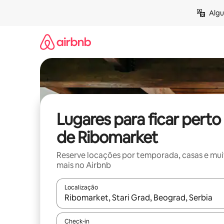
Pular
Algu
para
o
conteúdo
Lugares para ficar perto
de Ribomarket
Reserve locações por temporada, casas e mu
mais no Airbnb
Localização
Quando os resultados estiverem disponíveis, expl
Check-in