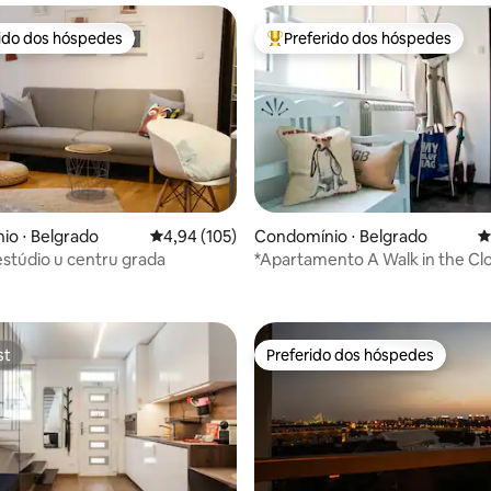
rido dos hóspedes
Preferido dos hóspedes
 melhores preferidos dos hóspedes
Entre os melhores preferidos d
édia de 5, 284 avaliações
o ⋅ Belgrado
4,94 de uma avaliação média de 5, 105 avalia
4,94 (105)
Condomínio ⋅ Belgrado
4
estúdio u centru grada
*Apartamento A Walk in the Clo
Área de Dorćol*
st
Preferido dos hóspedes
st
Preferido dos hóspedes