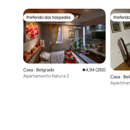
Preferido dos hóspedes
Preferid
Preferido dos hóspedes
Preferid
Casa ⋅ Belgrado
4,94 de uma avaliação m
4,94 (250)
Apartamento Natura 2
Casa ⋅ Be
Apartman