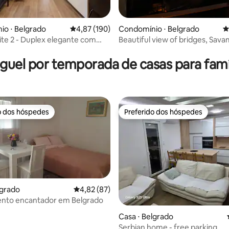
o ⋅ Belgrado
4,87 de uma avaliação média de 5, 190 avalia
4,87 (190)
Condomínio ⋅ Belgrado
4
te 2 - Duplex elegante com
Beautiful view of bridges, Sava
édia de 5, 113 avaliações
Apartment 14a
guel por temporada de casas para famí
o dos hóspedes
Preferido dos hóspedes
o dos hóspedes
Preferido dos hóspedes
lgrado
4,82 de uma avaliação média de 5, 87 avalia
4,82 (87)
nto encantador em Belgrado
média de 5, 55 avaliações
Casa ⋅ Belgrado
Serbian home - free parking