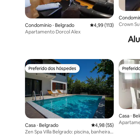
Condomíni
Crown Sui
Condomínio ⋅ Belgrado
4,99 de uma avaliação m
4,99 (113)
terraço
Apartamento Dorcol Alex
Alu
Preferido dos hóspedes
Preferid
Preferido dos hóspedes
Preferid
Casa ⋅ Be
Apartame
Casa ⋅ Belgrado
4,98 de uma avaliação 
4,98 (55)
Zen Spa Villa Belgrado: piscina, banheira
de hidromassagem e sauna