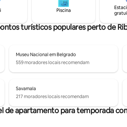
tância a pé. Uma casa que tem
materiais de alta qualidade, ma
Estac
e você pode precisar para uma
pedra... fará você se sentir em
i
Piscina
gratui
onfortável, com proprietários
todas as comodidades que o
e ótima energia! :)
apartamento oferece.
ontos turísticos populares perto de R
Museu Nacional em Belgrado
559 moradores locais recomendam
Savamala
217 moradores locais recomendam
el de apartamento para temporada com