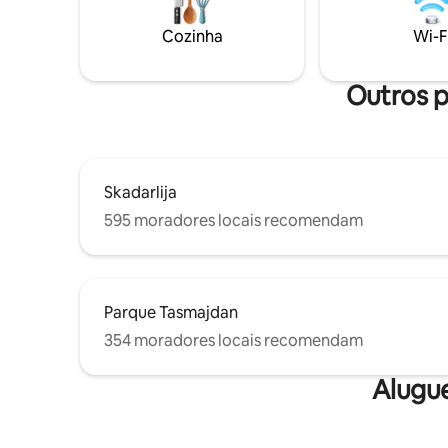
curta dis
nesta área. Há uma mercearia 24 horas, 7
tudo o qu
dias por semana, na esquina.
Cozinha
Wi-F
estadia c
amorosos 
Outros p
Skadarlija
595 moradores locais recomendam
Parque Tasmajdan
354 moradores locais recomendam
Alugu