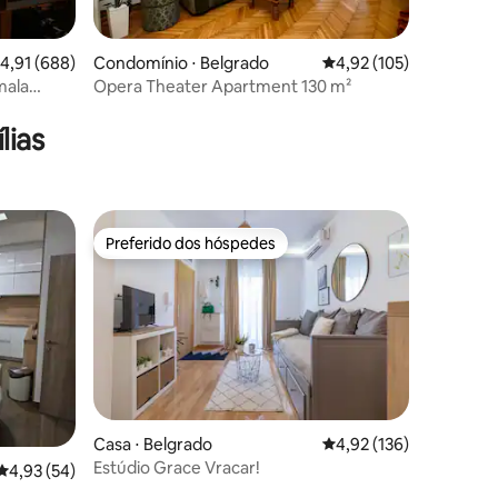
ções
,91 de uma avaliação média de 5, 688 avaliações
4,91 (688)
Condomínio ⋅ Belgrado
4,92 de uma avaliação 
4,92 (105)
mala
Opera Theater Apartment 130 m²
lias
Preferido dos hóspedes
Preferido dos hóspedes
ções
Casa ⋅ Belgrado
4,92 de uma avaliação 
4,92 (136)
Estúdio Grace Vracar!
4,93 de uma avaliação média de 5, 54 avaliações
4,93 (54)