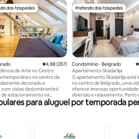
rido dos hóspedes
Preferido dos hóspedes
 melhores preferidos dos hóspedes
Preferido dos hóspedes
édia de 5, 312 avaliações
grado
4,98 de uma avaliação média de 5, 257 avalia
4,98 (257)
Condomínio ⋅ Belgrado
4
dência de Arte no Centro
Apartamento Skadarlija
contemporâneo no centro da
O apartamento Skadarlija está l
indamente decorado e
no centro de Belgrado, uma ci
 com vistas deslumbrantes!
oferece imensas oportunidade
 de estacionamento na
diversão e relaxamento. Perto 
lares para aluguel por temporada pe
ratuitamente! Pelo bairro
apartamento há todo o conteú
 Skadarlija, por um mercado
essencial, o Teatro Nacional, a 
tores, um bairro de clubes,
República, a Fortaleza de Kale
erazije, Praça da República,
casas noturnas, restaurantes, 
restaurantes, etc. Todos os
para que você possa vivenciar 
rísticos, eventos, transporte,
como ela realmente é. O interior do
 trânsito e muito mais, a uma
apartamento, moderno e feito