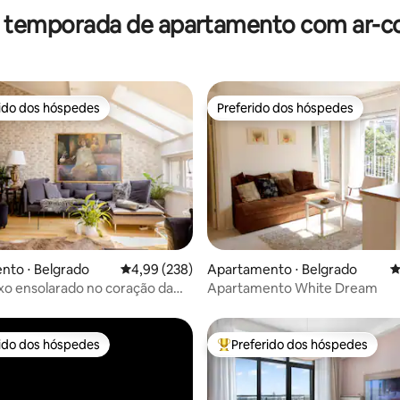
r temporada de apartamento com ar-c
rido dos hóspedes
Preferido dos hóspedes
 melhores preferidos dos hóspedes
Preferido dos hóspedes
édia de 5, 107 avaliações
nto ⋅ Belgrado
4,99 de uma avaliação média de 5, 238 avalia
4,99 (238)
Apartamento ⋅ Belgrado
4
uxo ensolarado no coração da
Apartamento White Dream
tiga de Belgrado
rido dos hóspedes
Preferido dos hóspedes
 melhores preferidos dos hóspedes
Entre os melhores preferidos d