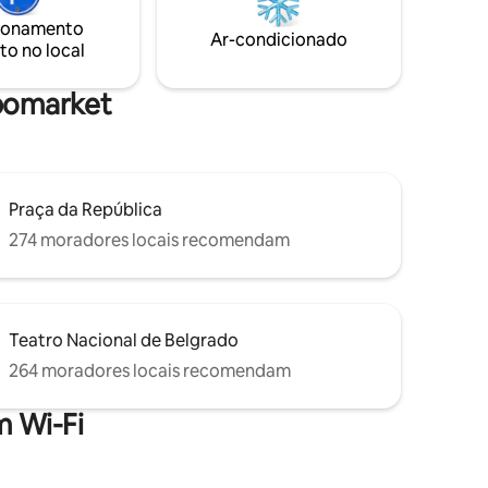
deira,
é muito compacto e limpo. O banheiro
ionamento
 casa com
está equipado com secador de cabelos,
Ar-condicionado
to no local
toalhas, conjuntos de higiene.
ibomarket
Praça da República
274 moradores locais recomendam
Teatro Nacional de Belgrado
264 moradores locais recomendam
 Wi-Fi