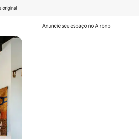
 original
Anuncie seu espaço no Airbnb
 deslizando o dedo na tela.