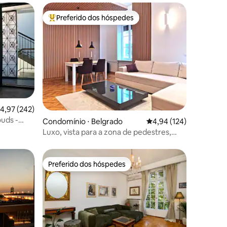
Preferido dos hóspedes
os hóspedes
Entre os melhores preferidos dos hóspedes
ções
,97 de uma avaliação média de 5, 242 avaliações
4,97 (242)
uds -
Condomínio ⋅ Belgrado
4,94 de uma avaliação 
4,94 (124)
Luxo, vista para a zona de pedestres,
banheira de hidromassagem grande
Preferido dos hóspedes
Preferido dos hóspedes