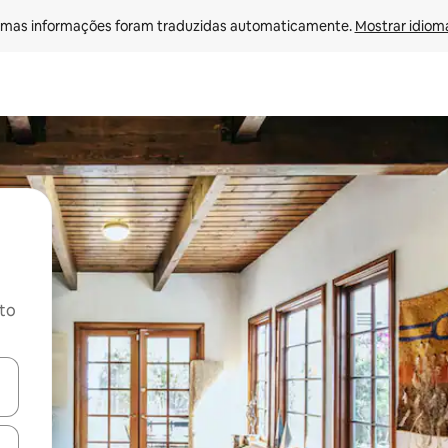
mas informações foram traduzidas automaticamente. 
Mostrar idioma
ito
ore-os usando as seta para cima e para baixo do teclado ou tocando e