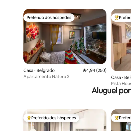
Preferido dos hóspedes
Prefe
Preferido dos hóspedes
Entre os
Casa ⋅ Belgrado
4,94 de uma avaliação m
4,94 (250)
Apartamento Natura 2
Casa ⋅ Be
Pista Hou
Aluguel po
Preferido dos hóspedes
Prefe
Entre os melhores preferidos dos hóspedes
Entre os