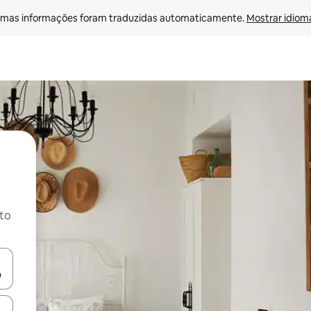
mas informações foram traduzidas automaticamente. 
Mostrar idioma
ito
ore-os usando as seta para cima e para baixo do teclado ou tocando e