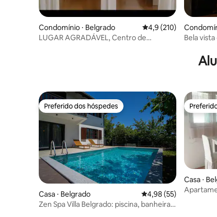
Condomínio ⋅ Belgrado
4,9 de uma avaliação m
4,9 (210)
Condomíni
LUGAR AGRADÁVEL, Centro de
Bela vist
Belgrado
Apartame
Alu
Preferido dos hóspedes
Preferid
Preferido dos hóspedes
Preferid
Casa ⋅ Be
Apartame
Casa ⋅ Belgrado
4,98 de uma avaliação 
4,98 (55)
Zen Spa Villa Belgrado: piscina, banheira
de hidromassagem e sauna