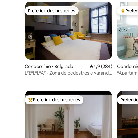
Preferido dos hóspedes
Prefe
Preferido dos hóspedes
Entre os
Condomínio ⋅ Belgrado
4,9 de uma avaliação m
4,9 (284)
Condomíni
L*E*L*L*A* - Zona de pedestres e varanda
*Apartame
charmosa
Área de D
Preferido dos hóspedes
Preferid
Entre os melhores preferidos dos hóspedes
Preferid