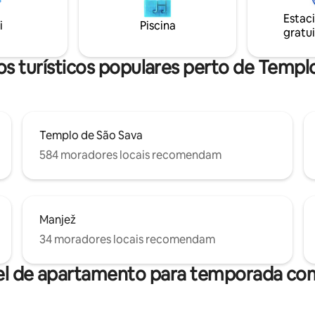
é muito compacto e limpo. O b
sco e muitas especialidades.
Estac
está equipado com secador de 
i
Piscina
gratui
toalhas, conjuntos de higiene.
s turísticos populares perto de Templ
Templo de São Sava
584 moradores locais recomendam
Manjež
34 moradores locais recomendam
el de apartamento para temporada com