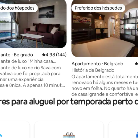
rido dos hóspedes
Preferido dos hóspedes
 melhores preferidos dos hóspedes
Preferido dos hóspedes
édia de 5, 312 avaliações
uante ⋅ Belgrado
4,98 de uma avaliação média de 5, 144 avalia
4,98 (144)
uante de luxo "Minha casa
Apartamento ⋅ Belgrado
4
"
uante de luxo no rio Sava com
História de Belgrado
ivativa que foi projetada para
O apartamento está totalment
nar uma experiência
renovado há alguns meses e tu
sa e única. A apenas 10 minutos
novo em folha. No quarto há 
amosa praia da cidade Ada
de casal grande e confortável 
. Do centro da cidade 15 minutos
s para aluguel por temporada perto 
cama grande na sala. Tudo em 
e cerca de 4 km de distância do
discreta. Na cozinha você pode
center Ada Mall que abriu
de um moderno fogão de tela p
nte. A distância do aeroporto
forno, geladeira com freezer, 
inutos de carro. Nas
de lavar louça e máquina de lav
ades você pode encontrar
uma grande mesa de bar. O ban
 Ao redor da casa flutuante há
envidraçado com cerâmica de
rantes onde você pode comer