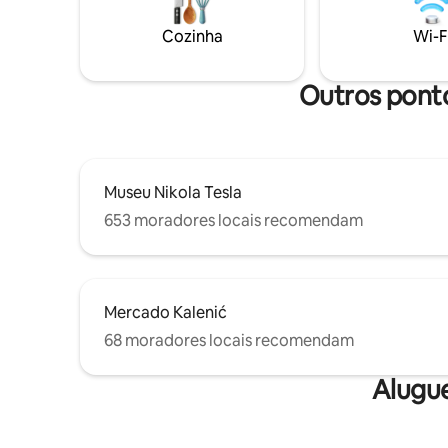
nesta área. Há uma mercearia 24 horas, 7
peixe fre
dias por semana, na esquina.
Cozinha
Wi-F
Outros ponto
Museu Nikola Tesla
653 moradores locais recomendam
Mercado Kalenić
68 moradores locais recomendam
Alugu