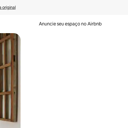
 original
Anuncie seu espaço no Airbnb
 deslizando o dedo na tela.