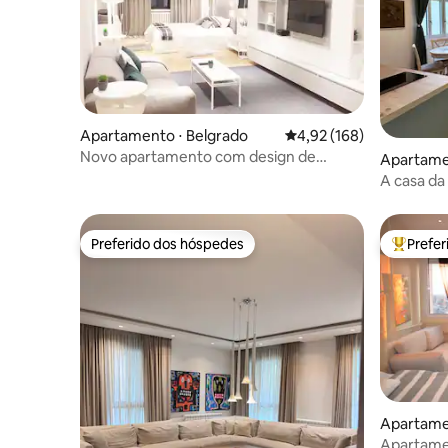
Apartamento ⋅ Belgrado
4,92 de uma avaliação m
4,92 (168)
Novo apartamento com design de
Apartame
interiores, centro de Belgrado.
A casa da
Preferido dos hóspedes
Prefe
Preferido dos hóspedes
Entre os
Apartame
Apartame