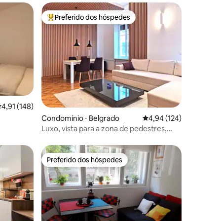
Preferido dos hóspedes
Entre os melhores preferidos dos hóspedes
ções
,91 de uma avaliação média de 5, 148 avaliações
4,91 (148)
Condomínio ⋅ Belgrado
4,94 de uma avaliação 
4,94 (124)
Luxo, vista para a zona de pedestres,
banheira de hidromassagem grande
Preferido dos hóspedes
Preferido dos hóspedes