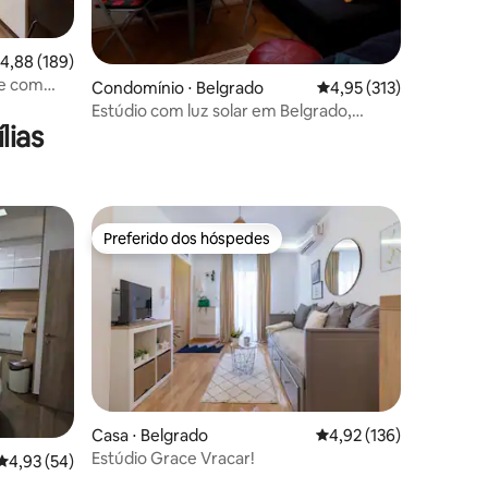
ções
,88 de uma avaliação média de 5, 189 avaliações
4,88 (189)
te com
Condomínio ⋅ Belgrado
4,95 de uma avaliação 
4,95 (313)
Estúdio com luz solar em Belgrado,
lias
Vračar
Preferido dos hóspedes
Preferido dos hóspedes
ções
Casa ⋅ Belgrado
4,92 de uma avaliação 
4,92 (136)
Estúdio Grace Vracar!
4,93 de uma avaliação média de 5, 54 avaliações
4,93 (54)