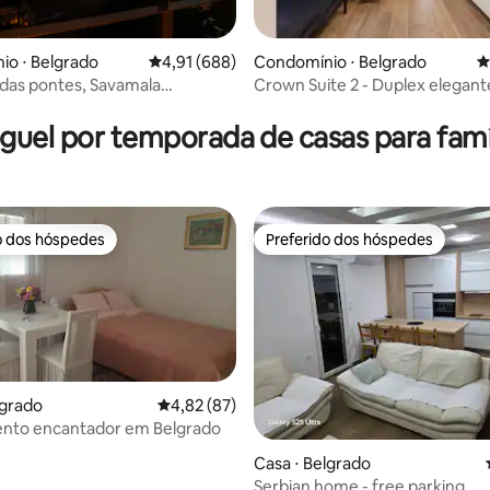
édia de 5, 210 avaliações
o ⋅ Belgrado
4,91 de uma avaliação média de 5, 688 avalia
4,91 (688)
Condomínio ⋅ Belgrado
4
a das pontes, Savamala
Crown Suite 2 - Duplex elegan
nto 14a
terraço
guel por temporada de casas para famí
o dos hóspedes
Preferido dos hóspedes
o dos hóspedes
Preferido dos hóspedes
lgrado
4,82 de uma avaliação média de 5, 87 avalia
4,82 (87)
nto encantador em Belgrado
média de 5, 55 avaliações
Casa ⋅ Belgrado
Serbian home - free parking