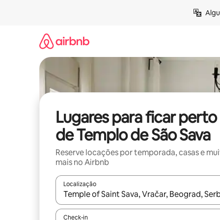
Pular
Algu
para
o
conteúdo
Lugares para ficar perto
de Templo de São Sava
Reserve locações por temporada, casas e mu
mais no Airbnb
Localização
Quando os resultados estiverem disponíveis, expl
Check-in