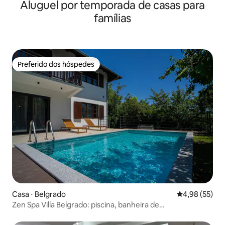
Aluguel por temporada de casas para
famílias
Preferido dos hóspedes
Preferido dos hóspedes
Casa ⋅ Belgrado
4,98 de uma a
4,98 (55)
Zen Spa Villa Belgrado: piscina, banheira de
hidromassagem e sauna