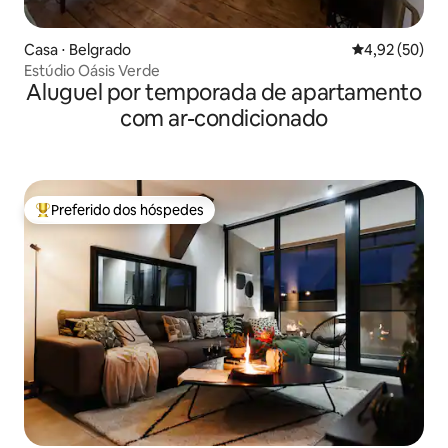
Casa ⋅ Belgrado
4,92 de uma a
4,92 (50)
Estúdio Oásis Verde
Aluguel por temporada de apartamento
com ar-condicionado
Preferido dos hóspedes
Entre os melhores preferidos dos hóspedes