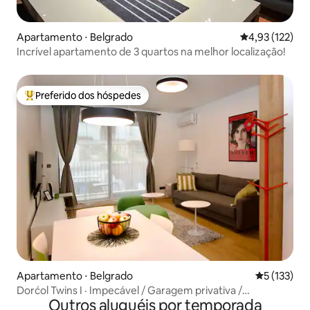
Apartamento ⋅ Belgrado
4,93 de uma av
4,93 (122)
Incrível apartamento de 3 quartos na melhor localização!
Preferido dos hóspedes
Entre os melhores preferidos dos hóspedes
Apartamento ⋅ Belgrado
5 de uma av
5 (133)
Dorćol Twins I · Impecável / Garagem privativa /
Outros aluguéis por temporada
Carregador para veículos elétricos