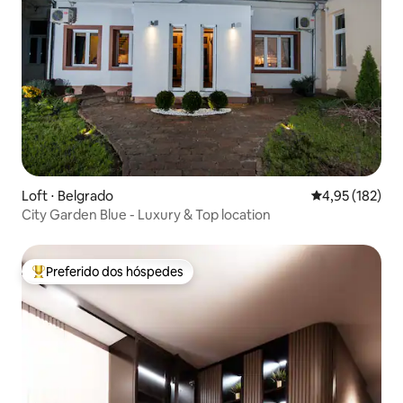
Loft ⋅ Belgrado
4,95 de uma av
4,95 (182)
City Garden Blue - Luxury & Top location
Preferido dos hóspedes
Entre os melhores preferidos dos hóspedes