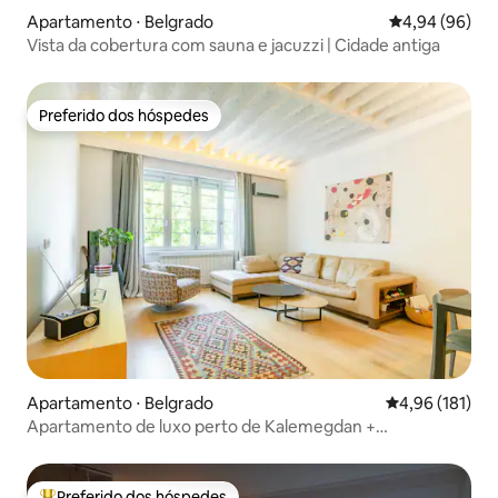
Apartamento ⋅ Belgrado
4,94 de uma av
4,94 (96)
Vista da cobertura com sauna e jacuzzi | Cidade antiga
Preferido dos hóspedes
Preferido dos hóspedes
Apartamento ⋅ Belgrado
4,96 de uma av
4,96 (181)
Apartamento de luxo perto de Kalemegdan +
estacionamento gratuito
Preferido dos hóspedes