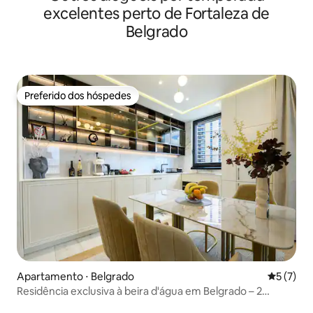
excelentes perto de Fortaleza de
Belgrado
Preferido dos hóspedes
Preferido dos hóspedes
Apartamento ⋅ Belgrado
5 de uma 
5 (7)
Residência exclusiva à beira d'água em Belgrado – 2
quartos