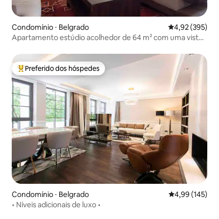
Condomínio ⋅ Belgrado
4,92 de uma av
4,92 (395)
Apartamento estúdio acolhedor de 64 m² com uma vista
deslumbrante
Preferido dos hóspedes
Entre os melhores preferidos dos hóspedes
Condomínio ⋅ Belgrado
4,99 de uma av
4,99 (145)
• Níveis adicionais de luxo •