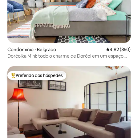
Condomínio ⋅ Belgrado
4,82 de uma av
4,82 (350)
Dorćolka Mini: todo o charme de Dorćol em um espaço
pequeno
Preferido dos hóspedes
Entre os melhores preferidos dos hóspedes