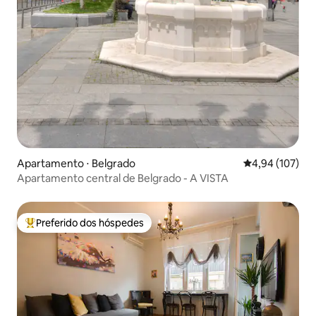
Apartamento ⋅ Belgrado
4,94 de uma av
4,94 (107)
Apartamento central de Belgrado - A VISTA
Preferido dos hóspedes
Entre os melhores preferidos dos hóspedes