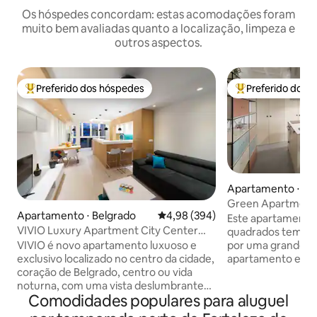
Os hóspedes concordam: estas acomodações foram
muito bem avaliadas quanto a localização, limpeza e
outros aspectos.
Preferido dos hóspedes
Preferido dos 
Entre os melhores preferidos dos hóspedes
Entre os melhore
Apartamento ⋅ Be
Green Apartment
Apartamento ⋅ Belgrado
4,98 de uma avaliação média de 5
4,98 (394)
Este apartamento
VIVIO Luxury Apartment City Center
quadrados tem doi
PROMO!!! NOVO!!!
VIVIO é novo apartamento luxuoso e
por uma grande coz
exclusivo localizado no centro da cidade,
apartamento está 
coração de Belgrado, centro ou vida
distância a pé dos 
noturna, com uma vista deslumbrante
turísticos de Belg
Comodidades populares para aluguel
com vista para o Rio Sava e pontes.
Nacional, Museu e
Encantador, espaçoso, melhor localizado
Mihajlova, Fortal