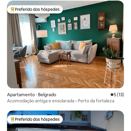
Preferido dos hóspedes
Entre os melhores preferidos dos hóspedes
Apartamento ⋅ Belgrado
5 de uma a
5 (13)
Acomodação antiga e ensolarada • Perto da fortaleza
Preferido dos hóspedes
Entre os melhores preferidos dos hóspedes