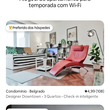
temporada com Wi-Fi
Preferido dos hóspedes
Entre os melhores preferidos dos hóspedes
Condomínio ⋅ Belgrado
4,99 de uma av
4,99 (108)
Designer Downtown • 3 Quartos • Check-in inteligente