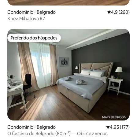
Condomínio ⋅ Belgrado
4,9 de uma av
4,9 (260)
Knez Mihajlova R7
Preferido dos hóspedes
Preferido dos hóspedes
Condomínio ⋅ Belgrado
4,95 de uma av
4,95 (177)
O fascínio de Belgrado (80 m²) — Obilićev venac