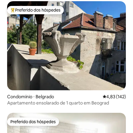
Preferido dos hóspedes
Entre os melhores preferidos dos hóspedes
Condomínio ⋅ Belgrado
4,83 de uma av
4,83 (142)
Apartamento ensolarado de 1 quarto em Beograd
Preferido dos hóspedes
Preferido dos hóspedes