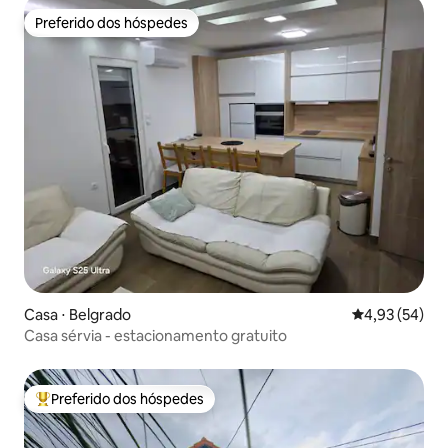
Preferido dos hóspedes
Preferido dos hóspedes
Casa ⋅ Belgrado
4,93 de uma a
4,93 (54)
Casa sérvia - estacionamento gratuito
Preferido dos hóspedes
Entre os melhores preferidos dos hóspedes