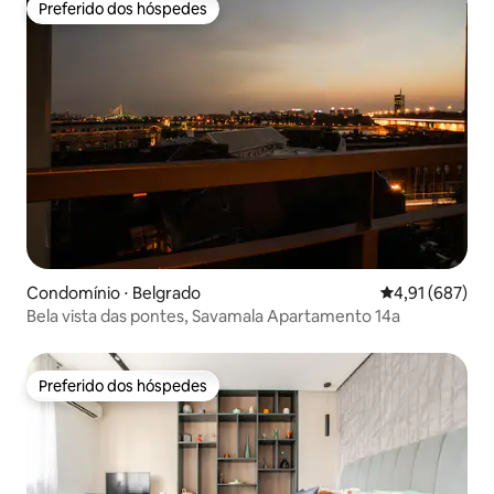
Preferido dos hóspedes
Preferido dos hóspedes
Condomínio ⋅ Belgrado
4,91 de uma av
4,91 (687)
Bela vista das pontes, Savamala Apartamento 14a
Preferido dos hóspedes
Preferido dos hóspedes