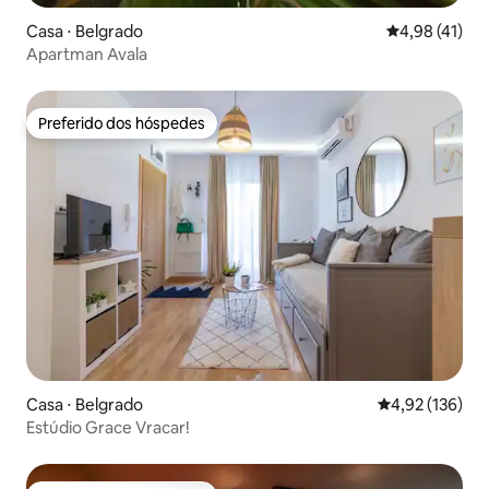
Casa ⋅ Belgrado
4,98 de uma a
4,98 (41)
Apartman Avala
Preferido dos hóspedes
Preferido dos hóspedes
Casa ⋅ Belgrado
4,92 de uma av
4,92 (136)
Estúdio Grace Vracar!