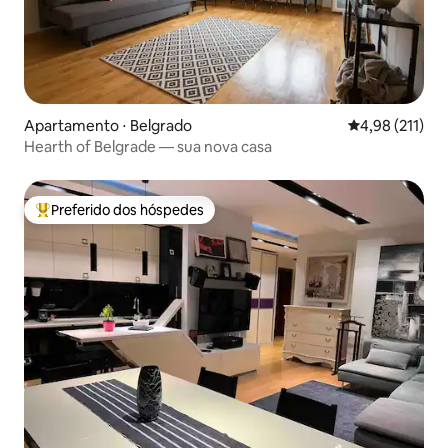
Apartamento ⋅ Belgrado
4,98 de uma av
4,98 (211)
Hearth of Belgrade — sua nova casa
Preferido dos hóspedes
Entre os melhores preferidos dos hóspedes