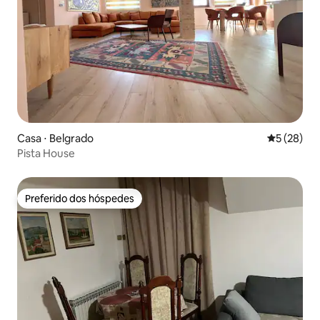
Casa ⋅ Belgrado
5 de uma a
5 (28)
Pista House
Preferido dos hóspedes
Preferido dos hóspedes